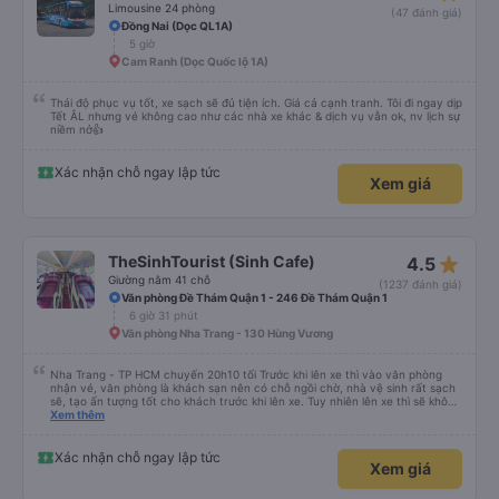
Limousine 24 phòng
(47 đánh giá)
Đồng Nai (Dọc QL1A)
5 giờ
Cam Ranh (Dọc Quốc lộ 1A)
Thái độ phục vụ tốt, xe sạch sẽ đủ tiện ích. Giá cả cạnh tranh. Tôi đi ngay dịp
Tết ÂL nhưng vé không cao như các nhà xe khác & dịch vụ vẫn ok, nv lịch sự
niềm nở👍
Xác nhận chỗ ngay lập tức
Xem giá
star_rate
TheSinhTourist (Sinh Cafe)
4.5
Giường nằm 41 chỗ
(1237 đánh giá)
Văn phòng Đề Thám Quận 1 - 246 Đề Thám Quận 1
6 giờ 31 phút
Văn phòng Nha Trang - 130 Hùng Vương
Nha Trang - TP HCM chuyến 20h10 tối Trước khi lên xe thì vào văn phòng
nhận vé, văn phòng là khách sạn nên có chỗ ngồi chờ, nhà vệ sinh rất sạch
sẽ, tạo ấn tượng tốt cho khách trước khi lên xe. Tuy nhiên lên xe thì sẽ không
có wifi, khách phải tự đăng ký 4G data để xài, lưu ý để đăng ký trước. Xe
Xem thêm
chạy nhanh đúng 6 tiếng là đã về tới SG, mặc dù đi sau chuyến 20h05 vs
20h00 nhưng bác tài lái nhanh nên vượt mặt bỏ xa 2 xe kia. Xe không có nhà
vệ sinh, nên đi vệ sinh ở dưới trước, xe không có dừng cho đi vệ sinh, chỉ có
Xác nhận chỗ ngay lập tức
Xem giá
bác tài dừng nghỉ chứ không có gọi khách dậy đi vệ sinh, mà xe thì đi full cao
tốc nên là không thể dừng trên cao tốc cho khách đi đc nên lưu ý. Xe 41
giường nên không có rèm che và giường chật, không nên đem balo lên xe vì