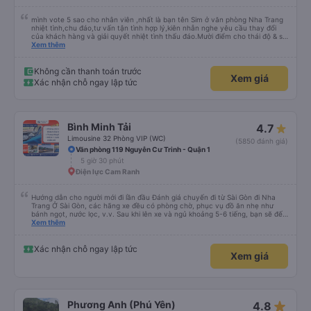
mình vote 5 sao cho nhân viên ,nhất là bạn tên Sim ở văn phòng Nha Trang
nhiệt tình,chu đáo,tư vấn tận tình hợp lý,kiên nhẫn nghe yêu cầu thay đổi
của khách hàng và giải quyết nhiệt tình thấu đáo.Mười điểm cho thái độ & sự
chuyên nghiệp của bạn Sim. Mình ấn tượng với bạn Sim và có hỏi thăm tài xế
Xem thêm
về bạn ấy và biết bạn ấy là người Đà Lạt ,niềm nở nhẹ nhàng ánh mắt rất
tập trung lắng nghe. Thật tuyệt vời Các nhân viên còn lại cũng rất tốt nói
chuyện nhẹ nhàng và rất ok,Về thái độ nhân viên &tài xế thì mình chắc chắn
Không cần thanh toán trước
Xem giá
ăn đứt các hãng xe dịch vụ hiện nay. Chất lượng dịch vụ trong xe cũng có
Xác nhận chỗ ngay lập tức
nhỉnh hơn các hãng khác về thái độ bác tài & xe tương đối ok so với hãng
khác Nếu cần tốt hơn thì hãng nên lót tấm nệm mỏng (mình đã từng trải
nghiệm) để khi bẩn thì giặt ,chứ nằm trực tiếp trên ghế da thì rất mau hôi và
ko vệ sinh được, mình nằm cứ cảm giác nằm chung mồ hôi với người lạ nên
mình cứ phải mang cái mền mỏng để lót nằm. Chúc hãng xe luôn suôn sẻ
Bình Minh Tải
4.7
,thượng lộ bình an Hẹn gặp lại chuyến 5 giờ sáng mai
Limousine 32 Phòng VIP (WC)
(5850 đánh giá)
Văn phòng 119 Nguyễn Cư Trinh - Quận 1
5 giờ 30 phút
Điện lực Cam Ranh
Hướng dẫn cho người mới đi lần đầu Đánh giá chuyến đi từ Sài Gòn đi Nha
Trang Ở Sài Gòn, các hãng xe đều có phòng chờ, phục vụ đồ ăn nhẹ như
bánh ngọt, nước lọc, v.v. Sau khi lên xe và ngủ khoảng 5-6 tiếng, bạn sẽ đến
Nha Trang. Ở Nha Trang, các hãng xe có dịch vụ đưa đón miễn phí, tuy
Xem thêm
nhiên bạn phải đặt trước với hãng xe khi đặt vé hoặc khi hãng xe gọi điện xác
nhận vé trước khi đi. Sau khi xe đến Nha Trang, bạn liên hệ với nhân viên
(nên dùng Google Translate và đưa cho họ đọc) để được hỗ trợ tìm xe đưa
Xác nhận chỗ ngay lập tức
Xem giá
đón. Bạn không nên tin những người mặc áo Grab mời bạn đi xe bên ngoài.
Nói về chất lượng xe thì tuyệt vời, xe được làm theo kiểu cabin với thiết kế
không gian, trên xe không có nhà vệ sinh hoặc có (tùy loại xe bạn chọn), vì
vậy bạn nên đi xe 22 cabin thay vì xe 32 cabin để có trải nghiệm tốt nhất.
Hầu hết tài xế đều lớn tuổi nên không biết tiếng Anh, bạn nên sử dụng
Google Dịch để giao tiếp với họ. Hy vọng bài đánh giá này sẽ giúp ích cho
star_rate
Phương Anh (Phú Yên)
4.8
bạn khi đi