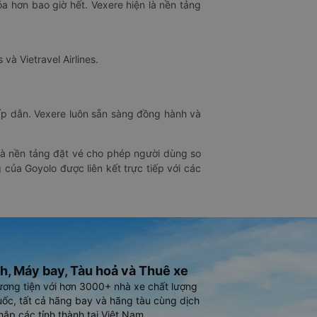
óa hơn bao giờ hết. Vexere hiện là nền tảng
 và Vietravel Airlines.
hấp dẫn. Vexere luôn sẵn sàng đồng hành và
 là nền tảng đặt vé cho phép người dùng so
 của Goyolo được liên kết trực tiếp với các
h, Máy bay, Tàu hoả và Thuê xe
ương tiện với hơn 3000+ nhà xe chất lượng
ốc, tất cả hãng bay và hãng tàu cùng dịch
hắp các tỉnh thành tại Việt Nam.