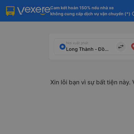
Cam kết hoàn 150% nếu nhà xe

không cung cấp dịch vụ vận chuyển (*)
in
Nơi xuất phát
import_export
Xin lỗi bạn vì sự bất tiện này