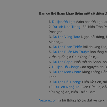
Bạn có thể tham khảo thêm một số điểm đế
1.
Du lịch Đà Lạt:
Vườn hoa Đà Lạt, là
2.
Du lịch Nha Trang:
Bãi biển Trần 
Ponagar,...
3.
Du lịch Vũng Tàu:
Ngọn hải đăng, 
Marina,...
4.
Du lịch Phan Thiết:
Bãi đá Ông Địa,
5.
Du lịch Buôn Ma Thuột:
Bảo tàng c
vườn quốc gia Chư Yang Shin,...
6.
Du lịch Sapa:
Nhà thờ đá Sapa, bả
7.
Du lịch Hà Giang:
Cao nguyên đá Đồ
8.
Du lịch Mộc Châu:
Rừng thông Bản 
Land,...
9.
Du lịch Hải Phòng:
Biển Đồ Sơn, đả
10.
Du lịch Nghệ An:
Biển Cửa Lò, đ
cừu Nghệ An, biển Thiên Cầm,...
Vexere.com
là hệ thống hỗ trợ đặt vé xe k