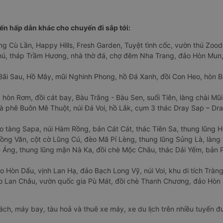
n hấp dẫn khác cho chuyến đi sắp tới:
ng Cù Lần, Happy Hills, Fresh Garden, Tuyệt tình cốc, vườn thú Zoodo
Phú, tháp Trầm Hương, nhà thờ đá, chợ đêm Nha Trang, đảo Hòn Mun,
Bãi Sau, Hồ Mây, mũi Nghinh Phong, hồ Đá Xanh, đồi Con Heo, hòn B
 hòn Rơm, đồi cát bay, Bàu Trắng - Bàu Sen, suối Tiên, làng chài Mũi
à phê Buôn Mê Thuột, núi Đá Voi, hồ Lắk, cụm 3 thác Dray Sap – Dra
o tàng Sapa, núi Hàm Rồng, bản Cát Cát, thác Tiên Sa, thung lũng 
ng Văn, cột cờ Lũng Cú, đèo Mã Pí Lèng, thung lũng Sủng Là, làng 
Áng, thung lũng mận Nà Ka, đồi chè Mộc Châu, thác Dải Yếm, bản P
o Hòn Dấu, vịnh Lan Hạ, đảo Bạch Long Vỹ, núi Voi, khu di tích Tràng
ảo Lan Châu, vườn quốc gia Pù Mát, đồi chè Thanh Chương, đảo Hò
hách, máy bay, tàu hoả và thuê xe máy, xe du lịch trên nhiều tuyến 