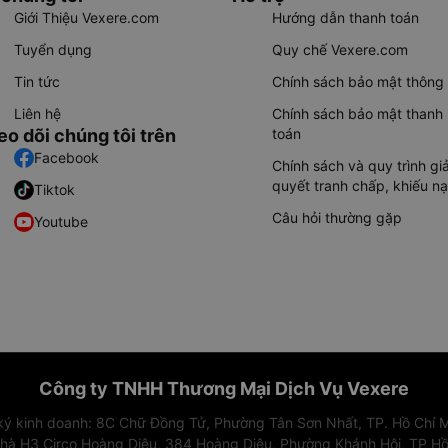
Giới Thiệu Vexere.com
Hướng dẫn thanh toán
Tuyển dụng
Quy chế Vexere.com
Tin tức
Chính sách bảo mật thông 
Liên hệ
Chính sách bảo mật thanh
eo dõi chúng tôi trên
toán
Facebook
Chính sách và quy trình giả
quyết tranh chấp, khiếu nạ
Tiktok
Câu hỏi thường gặp
Youtube
Công ty TNHH Thương Mại Dịch Vụ Vexere
 ký kinh doanh: 8C Chữ Đồng Tử, Phường Tân Sơn Nhất, TP. Hồ Chí M
nhà H3 Circo Hoàng Diệu, 384 Hoàng Diệu, Phường Khánh Hội, TP Hồ