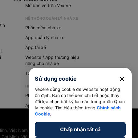
Mở bán vé trên Vexere
HỆ THỐNG QUẢN LÝ NHÀ XE
tin
Phần mềm nhà xe
App quản lý nhà xe
App tài xế
i
i
Website / App thương hiệu
riêng cho nhà xe
Tổng đài AI
close
Sử dụng cookie
HỆ THỐNG QUẢN LÝ HÀNG HOÁ
Vexere dùng cookie để website hoạt động
Phần mềm quản lý hàng hoá
ổn định. Bạn có thể xem chi tiết hoặc thay
đổi lựa chọn bất kỳ lúc nào trong phần Quản
App quản lý hàng hoá
lý cookie. Tìm hiểu thêm trong
Chính sách
Cookie
.
Chấp nhận tất cả
inh, Việt Nam
 Chí Minh, Việt Nam