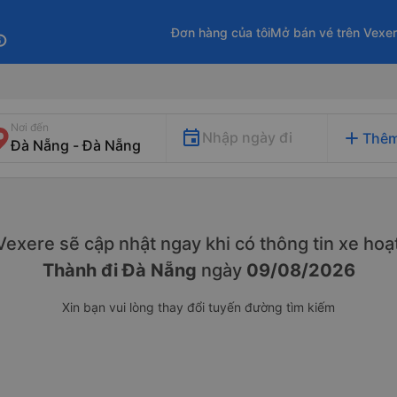
Đơn hàng của tôi
Mở bán vé trên Vexe
fo
Nơi đến
add
Nhập ngày đi
Thêm
. Vexere sẽ cập nhật ngay khi có thông tin xe
hoạt
Thành đi Đà Nẵng
ngày
09/08/2026
Xin bạn vui lòng thay đổi tuyến đường tìm kiếm