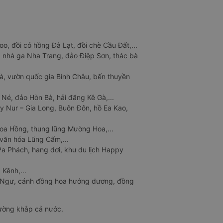
o, đồi cỏ hồng Đà Lạt, đồi chè Cầu Đất,...
 nhà ga Nha Trang, đảo Điệp Sơn, thác bà
à, vườn quốc gia Bình Châu, bến thuyền
 Né, đảo Hòn Bà, hải đăng Kê Gà,...
y Nur – Gia Long, Buôn Đôn, hồ Ea Kao,
Hoa Hồng, thung lũng Mường Hoa,...
văn hóa Lũng Cẩm,...
a Phách, hang dơi, khu du lịch Happy
 Kênh,...
n Ngư, cánh đồng hoa hướng dương, đồng
đường khắp cả nước.