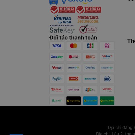
Đối tác thanh toán
Th
Địa chỉ đăng
Địa chỉ
:
Lầu 2, toà 