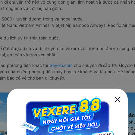
nh di chuyển trở nên vô cùng đơn giản, linh hoạt và được cá nhân h
 trong lĩnh vực đi lại, bao gồm:
n 5000+ tuyến đường trong và ngoài nước.
ệt Nam: Vietnam Airlines, Vietjet Air, Bamboo Airways, Pacific Airlines
 du lịch uy tín trên toàn quốc.
thể đặt được dịch vụ di chuyển tại Vexere với nhiều ưu đãi vô cùng 
i, an toàn và trọn vẹn nhất.
ác phương tiện khác tại
Goyolo.com
cho chuyến đi sắp tới. Goyolo
huyển của nhiều phương tiện máy bay, xe khách và tàu hoả. Hệ thống
đảm bảo có vé cho bạn di chuyển.
Ứng dụng đặt vé Xe khác
Vexere - ứng dụng đặt vé đa ph
cao, 5000+ tuyến đường toàn qu
vụ thuê xe máy, xe du lịch phủ k