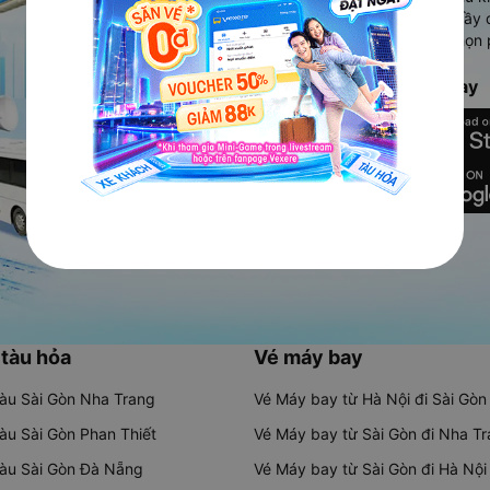
Ứng dụng hiển thị thông tin đầy 
người dùng so sánh và lựa chọn 
chóng và phù hợp nhất.
Tải ứng dụng Vexere ngay
 tàu hỏa
Vé máy bay
tàu Sài Gòn Nha Trang
Vé Máy bay từ Hà Nội đi Sài Gòn
tàu Sài Gòn Phan Thiết
Vé Máy bay từ Sài Gòn đi Nha T
tàu Sài Gòn Đà Nẵng
Vé Máy bay từ Sài Gòn đi Hà Nội