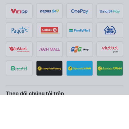
Theo dõi chúng tôi trên
Facebook
Tiktok
Youtube
Công ty TNHH Thương Mại Dịch Vụ Vexere
Địa chỉ đăng ký kinh doanh: 8C Chữ Đồng Tử, Phường Tân