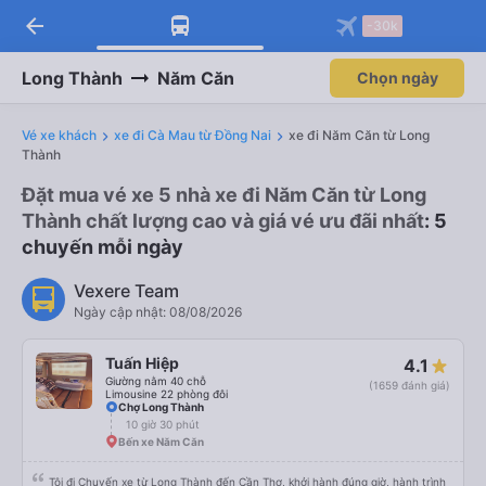
arrow_back
-30k
Long Thành
Năm Căn
Chọn ngày
Vé xe khách
xe đi Cà Mau từ Đồng Nai
xe đi Năm Căn từ Long
Thành
Đặt mua vé xe 5 nhà xe đi Năm Căn từ Long
Thành chất lượng cao và giá vé ưu đãi nhất
: 5
chuyến mỗi ngày
Vexere Team
Ngày cập nhật: 08/08/2026
Tuấn Hiệp
4.1
Giường nằm 40 chỗ
(1659 đánh giá)
Limousine 22 phòng đôi
Chợ Long Thành
10 giờ 30 phút
Bến xe Năm Căn
Tôi đi Chuyến xe từ Long Thành đến Cần Thơ, khởi hành đúng giờ, hành trình