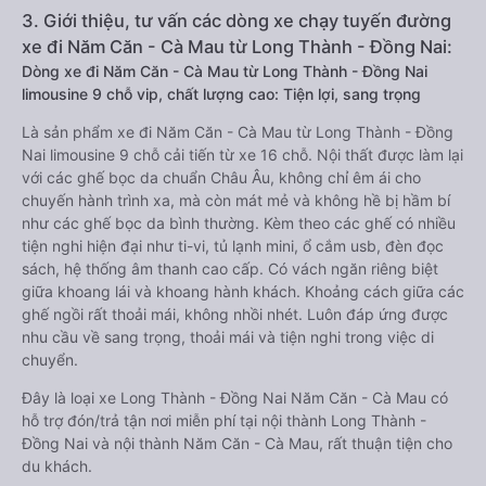
3. Giới thiệu, tư vấn các dòng xe chạy tuyến đường
xe đi Năm Căn - Cà Mau từ Long Thành - Đồng Nai:
Dòng xe đi Năm Căn - Cà Mau từ Long Thành - Đồng Nai
limousine 9 chỗ vip, chất lượng cao: Tiện lợi, sang trọng
Là sản phẩm xe đi Năm Căn - Cà Mau từ Long Thành - Đồng
Nai limousine 9 chỗ cải tiến từ xe 16 chỗ. Nội thất được làm lại
với các ghế bọc da chuẩn Châu Âu, không chỉ êm ái cho
chuyến hành trình xa, mà còn mát mẻ và không hề bị hầm bí
như các ghế bọc da bình thường. Kèm theo các ghế có nhiều
tiện nghi hiện đại như ti-vi, tủ lạnh mini, ổ cắm usb, đèn đọc
sách, hệ thống âm thanh cao cấp. Có vách ngăn riêng biệt
giữa khoang lái và khoang hành khách. Khoảng cách giữa các
ghế ngồi rất thoải mái, không nhồi nhét. Luôn đáp ứng được
nhu cầu về sang trọng, thoải mái và tiện nghi trong việc di
chuyển.
Đây là loại xe Long Thành - Đồng Nai Năm Căn - Cà Mau có
hỗ trợ đón/trả tận nơi miễn phí tại nội thành Long Thành -
Đồng Nai và nội thành Năm Căn - Cà Mau, rất thuận tiện cho
du khách.