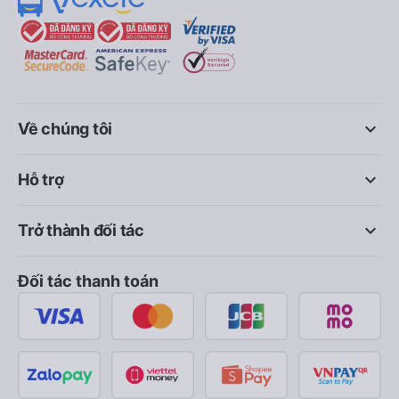
keyboard_arrow_down
Về chúng tôi
keyboard_arrow_down
Hỗ trợ
keyboard_arrow_down
Trở thành đối tác
Đối tác thanh toán