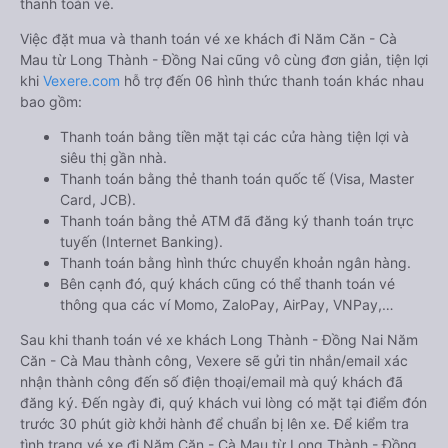
thanh toán vé.
Việc đặt mua và thanh toán vé xe khách đi Năm Căn - Cà
Mau từ Long Thành - Đồng Nai cũng vô cùng đơn giản, tiện lợi
khi
Vexere.com
hỗ trợ đến 06 hình thức thanh toán khác nhau
bao gồm:
Thanh toán bằng tiền mặt tại các cửa hàng tiện lợi và
siêu thị gần nhà.
Thanh toán bằng thẻ thanh toán quốc tế (Visa, Master
Card, JCB).
Thanh toán bằng thẻ ATM đã đăng ký thanh toán trực
tuyến (Internet Banking).
Thanh toán bằng hình thức chuyển khoản ngân hàng.
Bên cạnh đó, quý khách cũng có thể thanh toán vé
thông qua các ví Momo, ZaloPay, AirPay, VNPay,…
Sau khi thanh toán vé xe khách Long Thành - Đồng Nai Năm
Căn - Cà Mau thành công, Vexere sẽ gửi tin nhắn/email xác
nhận thành công đến số điện thoại/email mà quý khách đã
đăng ký. Đến ngày đi, quý khách vui lòng có mặt tại điểm đón
trước 30 phút giờ khởi hành để chuẩn bị lên xe. Để kiểm tra
tình trạng vé xe đi Năm Căn - Cà Mau từ Long Thành - Đồng