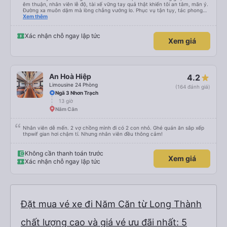
êm thuận, nhân viên lễ độ, tài xế vững tay quả thật khiến tôi an tâm, mãn ý.
Đường xa muôn dặm mà lòng chẳng vướng lo. Phục vụ tận tụy, tác phong
nghiêm cẩn, hiếm thấy giữa thời buổi kim tiền vội vã. Xã hội loạn đạo. Xin gửi
Xem thêm
lời tán dương chân thành, kính chúc nhà xe ngày một hưng thịnh, vạn lộ bình
an.”
Xác nhận chỗ ngay lập tức
Xem giá
An Hoà Hiệp
4.2
Limousine 24 Phòng
(164 đánh giá)
Ngã 3 Nhơn Trạch
13 giờ
Năm Căn
Nhân viên dễ mến. 2 vợ chồng mình đi có 2 con nhỏ. Ghé quán ăn sắp xếp
thpwif gian hơi chậm tí. Nhưng nhân viên đều thông cảm!
Không cần thanh toán trước
Xem giá
Xác nhận chỗ ngay lập tức
Đặt mua vé xe đi Năm Căn từ Long Thành
chất lượng cao và giá vé ưu đãi nhất: 5