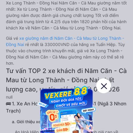
Xe Long Thành - Đồng Nai Năm Căn - Cà Mau giường nằm tốt
nhất: Xe từ Long Thành - Đồng Nai đi Năm Căn - Cà Mau
giường nằm được đánh giá chung chất lượng Tốt với điểm
đánh giá trung bình từ 4.2/5 dựa trên 1820 phản hồi của hành
khách Xe về Năm Căn - Cà Mau từ Long Thành - Đồng Nai.
Giá vé
xe giường nằm đi Năm Căn - Cà Mau từ Long Thành -
Đồng Nai
rẻ nhất là 330000VND của hãng xe Tuấn Hiệp. Tùy
thuộc vào chương trình khuyến mãi, giá vé Xe Long Thành -
Đồng Nai đi Năm Căn - Cà Mau giường nằm này có thể sẽ rẻ
hơn.
Tư vấn TOP 2 xe khách đi Năm Căn - Cà
Mau từ Long Thành - Đồng Nai chất
lượng cao, uy tín, giá rẻ nhất 08/2026
null
🚌 1. Xe An Hoà Hiệp khởi hành tại QL51 (Ngã 3 Nhơn
Trạch)
a. Giới thiệu xe An Hoà Hiệp
An Hoà Hiệp được nhiều khách hàng đánh giá cao về