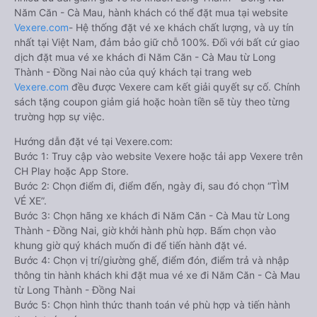
Năm Căn - Cà Mau, hành khách có thể đặt mua tại website
Vexere.com
- Hệ thống đặt vé xe khách chất lượng, và uy tín
nhất tại Việt Nam, đảm bảo giữ chỗ 100%. Đối với bất cứ giao
dịch đặt mua vé xe khách đi Năm Căn - Cà Mau từ Long
Thành - Đồng Nai nào của quý khách tại trang web
Vexere.com
đều được Vexere cam kết giải quyết sự cố. Chính
sách tặng coupon giảm giá hoặc hoàn tiền sẽ tùy theo từng
trường hợp sự việc.
Hướng dẫn đặt vé tại Vexere.com:
Bước 1: Truy cập vào website Vexere hoặc tải app Vexere trên
CH Play hoặc App Store.
Bước 2: Chọn điểm đi, điểm đến, ngày đi, sau đó chọn “TÌM
VÉ XE”.
Bước 3: Chọn hãng xe khách đi Năm Căn - Cà Mau từ Long
Thành - Đồng Nai, giờ khởi hành phù hợp. Bấm chọn vào
khung giờ quý khách muốn đi để tiến hành đặt vé.
Bước 4: Chọn vị trí/giường ghế, điểm đón, điểm trả và nhập
thông tin hành khách khi đặt mua vé xe đi Năm Căn - Cà Mau
từ Long Thành - Đồng Nai
Bước 5: Chọn hình thức thanh toán vé phù hợp và tiến hành