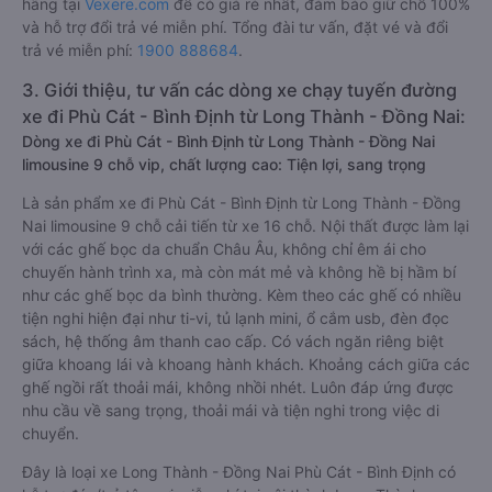
hãng tại
Vexere.com
để có giá rẻ nhất, đảm bảo giữ chỗ 100%
và hỗ trợ đổi trả vé miễn phí. Tổng đài tư vấn, đặt vé và đổi
trả vé miễn phí:
1900 888684
.
3. Giới thiệu, tư vấn các dòng xe chạy tuyến đường
xe đi Phù Cát - Bình Định từ Long Thành - Đồng Nai:
Dòng xe đi Phù Cát - Bình Định từ Long Thành - Đồng Nai
limousine 9 chỗ vip, chất lượng cao: Tiện lợi, sang trọng
Là sản phẩm xe đi Phù Cát - Bình Định từ Long Thành - Đồng
Nai limousine 9 chỗ cải tiến từ xe 16 chỗ. Nội thất được làm lại
với các ghế bọc da chuẩn Châu Âu, không chỉ êm ái cho
chuyến hành trình xa, mà còn mát mẻ và không hề bị hầm bí
như các ghế bọc da bình thường. Kèm theo các ghế có nhiều
tiện nghi hiện đại như ti-vi, tủ lạnh mini, ổ cắm usb, đèn đọc
sách, hệ thống âm thanh cao cấp. Có vách ngăn riêng biệt
giữa khoang lái và khoang hành khách. Khoảng cách giữa các
ghế ngồi rất thoải mái, không nhồi nhét. Luôn đáp ứng được
nhu cầu về sang trọng, thoải mái và tiện nghi trong việc di
chuyển.
Đây là loại xe Long Thành - Đồng Nai Phù Cát - Bình Định có