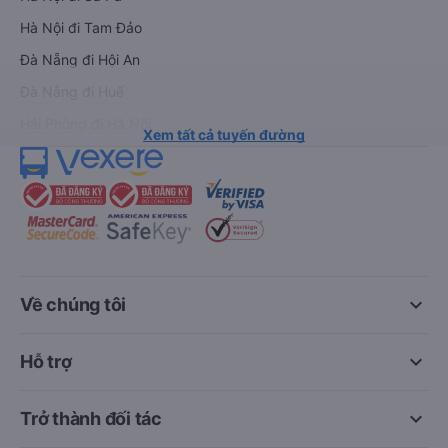
Hà Nội đi Tam Đảo
Đà Nẵng đi Hội An
Đà Nẵng đi Huế
Hải Phòng đi Hà Nội
Xem tất cả tuyến đường
keyboard_arrow_down
Về chúng tôi
keyboard_arrow_down
Hỗ trợ
keyboard_arrow_down
Trở thành đối tác