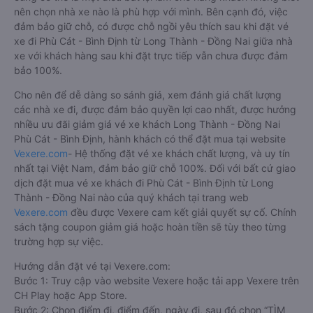
nên chọn nhà xe nào là phù hợp với mình. Bên cạnh đó, việc
đảm bảo giữ chỗ, có được chỗ ngồi yêu thích sau khi đặt vé
xe đi Phù Cát - Bình Định từ Long Thành - Đồng Nai giữa nhà
xe với khách hàng sau khi đặt trực tiếp vẫn chưa được đảm
bảo 100%.
Cho nên để dễ dàng so sánh giá, xem đánh giá chất lượng
các nhà xe đi, được đảm bảo quyền lợi cao nhất, được hưởng
nhiều ưu đãi giảm giá vé xe khách Long Thành - Đồng Nai
Phù Cát - Bình Định, hành khách có thể đặt mua tại website
Vexere.com
- Hệ thống đặt vé xe khách chất lượng, và uy tín
nhất tại Việt Nam, đảm bảo giữ chỗ 100%. Đối với bất cứ giao
dịch đặt mua vé xe khách đi Phù Cát - Bình Định từ Long
Thành - Đồng Nai nào của quý khách tại trang web
Vexere.com
đều được Vexere cam kết giải quyết sự cố. Chính
sách tặng coupon giảm giá hoặc hoàn tiền sẽ tùy theo từng
trường hợp sự việc.
Hướng dẫn đặt vé tại Vexere.com:
Bước 1: Truy cập vào website Vexere hoặc tải app Vexere trên
CH Play hoặc App Store.
Bước 2: Chọn điểm đi, điểm đến, ngày đi, sau đó chọn “TÌM