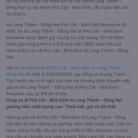
hỗ trợ đón/trả tận nơi miễn phí tại nội thành Long Thành -
Đồng Nai và nội thành Phù Cát - Bình Định, rất thuận tiện cho
du khách.
Xe Long Thành - Đồng Nai Phù Cát - Bình Định limousine tốt
nhất: Xe từ Long Thành - Đồng Nai đi Phù Cát - Bình Định
limousine được đánh giá chung có chất lượng Tốt với điểm
đánh giá trung bình từ 4.5/5 dựa trên 3985 phản hồi của
hành khách Xe về Phù Cát - Bình Định từ Long Thành - Đồng
Nai.
Giá vé
xe limousine đi Phù Cát - Bình Định từ Long Thành -
Đồng Nai
rẻ nhất là 550000VND của hãng xe Khang Thịnh.
Tùy thuộc vào vị trí ngồi của bạn và chương trình khuyến mãi,
giá vé Xe Long Thành - Đồng Nai đi Phù Cát - Bình Định
limousine này có thể sẽ rẻ hơn
Dòng xe đi Phù Cát - Bình Định từ Long Thành - Đồng Nai
giường nằm chất lượng cao: Thoải mái, giá cả tốt nhất
Những nhà xe đi Phù Cát - Bình Định từ Long Thành - Đồng
Nai đều sở hữu những xe giường nằm chất lượng cao. Trên xe
được trang bị đầy đủ các trang thiết bị hiện đại phục vụ cho
nhu cầu di chuyển của hành khách. Bên cạnh đó, các hãng xe