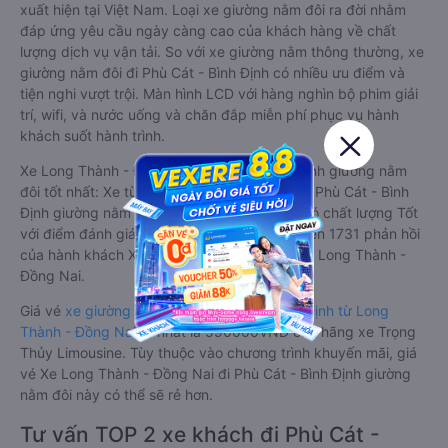
xuất hiện tại Việt Nam. Loại xe giường nằm đôi ra đời nhằm
đáp ứng yêu cầu ngày càng cao của khách hàng về chất
lượng dịch vụ vận tải. So với xe giường nằm thông thường, xe
giường nằm đôi đi Phù Cát - Bình Định có nhiều ưu điểm và
tiện nghi vượt trội. Màn hình LCD với hàng nghìn bộ phim giải
trí, wifi, và nước uống và chăn đắp miễn phí phục vụ hành
khách suốt hành trình.
Xe Long Thành - Đồng Nai Phù Cát - Bình Định giường nằm
đôi tốt nhất: Xe từ Long Thành - Đồng Nai đi Phù Cát - Bình
Định giường nằm đôi được đánh giá chung có chất lượng Tốt
với điểm đánh giá trung bình từ 4.8/5 dựa trên 1731 phản hồi
của hành khách Xe về Phù Cát - Bình Định từ Long Thành -
Đồng Nai.
Giá vé
xe giường nằm đôi đi Phù Cát - Bình Định từ Long
Thành - Đồng Nai
rẻ nhất là 590000VND của hãng xe Trọng
Thủy Limousine. Tùy thuộc vào chương trình khuyến mãi, giá
vé Xe Long Thành - Đồng Nai đi Phù Cát - Bình Định giường
nằm đôi này có thể sẽ rẻ hơn.
Tư vấn TOP 2 xe khách đi Phù Cát -