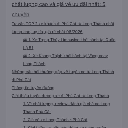
tuyến đường này. Tôi thực sự hy vọng rằng trong tương lai các tài xế sẽ
chất lượng cao và giá vé ưu đãi nhất: 5
dừng xe thường xuyên theo lịch trình, đặc biệt là vì tôi dự định sẽ đi tuyến
đường này một lần nữa vào tuần tới.
chuyến
Tư vấn TOP 2 xe khách đi Phù Cát từ Long Thành chất
lượng cao, uy tín, giá rẻ nhất 08/2026
🚌 1. Xe Trọng Thủy Limousine khởi hành tại Quốc
Lộ 51
🚌 2. Xe Khang Thịnh khởi hành tại Vòng xoay
Long Thành
Những câu hỏi thường gặp về tuyến xe từ Long Thành
đi Phù Cát
Thông tin tuyến đường
Giới thiệu tuyến đường xe đi Phù Cát từ Long Thành
1. Về chất lượng, review, đánh giá nhà xe Long
Thành Phù Cát
2. Giá vé xe Long Thành - Phù Cát
3. Giới thiệu, tư vấn các dòng xe chạy tuyến