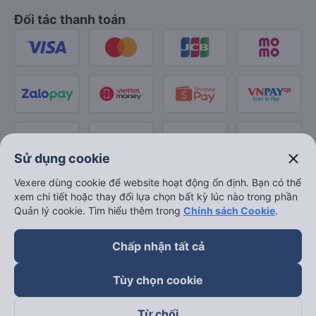
Đối tác thanh toán
close
Sử dụng cookie
Vexere dùng cookie để website hoạt động ổn định. Bạn có thể
xem chi tiết hoặc thay đổi lựa chọn bất kỳ lúc nào trong phần
Quản lý cookie. Tìm hiểu thêm trong
Chính sách Cookie
.
Chấp nhận tất cả
Tùy chọn cookie
Từ chối