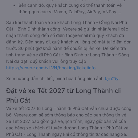
Bên cạnh đó, quý khách cũng có thể thanh toán vé
thông qua các ví Momo, ZaloPay, AirPay, VNPay,…
Sau khi thanh toán vé xe khách Long Thành - Đồng Nai Phù
Cát - Bình Định thành công, Vexere sẽ gửi tin nhắn/email xác
nhận thành công đến số điện thoại/email mà quý khách đã
đăng ký. Đến ngày đi, quý khách vui lòng có mặt tại điểm đón
trước 30 phút giờ khởi hành để chuẩn bị lên xe. Để kiểm tra
tình trạng vé xe đi Phù Cát - Bình Định từ Long Thành - Đồng
Nai đã đặt, quý khách vui lòng truy cập
https://vexere.com/vi-VN/booking/ticketinfo
Xem hướng dẫn chi tiết, minh họa bằng hình ảnh
tại đây.
Đặt vé xe Tết 2027 từ Long Thành đi
Phù Cát
Vé xe tết 2027 từ Long Thành đi Phù Cát vẫn chưa được công
bố. Vexere.com sẽ sớm thông báo cho các bạn thông tin vé
xe Tết 2027 bao gồm giá vé, lịch trình, ngày giờ bán vé của
các hãng xe khách đi tuyến đường Long Thành - Phù Cát và
Phù Cát - Long Thành ngay khi có thông tin từ các hãng xe.