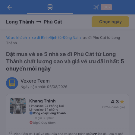
arrow_back
Tải app Vexere ngay!
Tải app Vexere
-30k
Mở app
Mở app
Nhận ưu đãi thành viên độc
-30k/ghế khi đặt vé máy bay qua
quyền
app
Long Thành
Phù Cát
Chọn ngày
Vé xe khách
xe đi Bình Định từ Đồng Nai
xe đi Phù Cát từ Long
Thành
Đặt mua vé xe 5 nhà xe đi Phù Cát từ Long
Thành chất lượng cao và giá vé ưu đãi nhất
: 5
chuyến mỗi ngày
Vexere Team
Ngày cập nhật: 06/08/2026
Khang Thịnh
4.3
Limousine 24 Phòng Đôi
(2254 đánh giá)
Limousine 34 phòng
Vòng xoay Long Thành
9 giờ 30 phút
Big C Quy Nhơn
Mình Cảm ơn T.Xế và phụ của nhà xe khang thịnh nhiều❤️ lần đầu em đi nhà