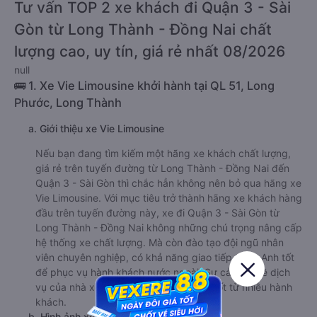
Tư vấn TOP 2 xe khách đi Quận 3 - Sài
Gòn từ Long Thành - Đồng Nai chất
lượng cao, uy tín, giá rẻ nhất 08/2026
null
🚌 1. Xe Vie Limousine khởi hành tại QL 51, Long
Phước, Long Thành
a. Giới thiệu xe Vie Limousine
Nếu bạn đang tìm kiếm một hãng xe khách chất lượng,
giá rẻ trên tuyến đường từ Long Thành - Đồng Nai đến
Quận 3 - Sài Gòn thì chắc hẳn không nên bỏ qua hãng xe
Vie Limousine. Với mục tiêu trở thành hãng xe khách hàng
đầu trên tuyến đường này, xe đi Quận 3 - Sài Gòn từ
Long Thành - Đồng Nai không những chú trọng nâng cấp
hệ thống xe chất lượng. Mà còn đào tạo đội ngũ nhân
viên chuyên nghiệp, có khả năng giao tiếp tiếng Anh tốt
để phục vụ hành khách nước ngoài. Sự cải tiến về dịch
vụ của nhà xe nhận được phản hồi rất tốt từ nhiều hành
khách.
b. Hình ảnh xe Vie Limousine