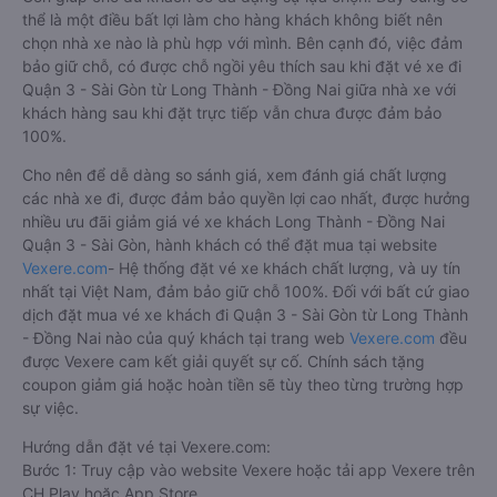
thể là một điều bất lợi làm cho hàng khách không biết nên
chọn nhà xe nào là phù hợp với mình. Bên cạnh đó, việc đảm
bảo giữ chỗ, có được chỗ ngồi yêu thích sau khi đặt vé xe đi
Quận 3 - Sài Gòn từ Long Thành - Đồng Nai giữa nhà xe với
khách hàng sau khi đặt trực tiếp vẫn chưa được đảm bảo
100%.
Cho nên để dễ dàng so sánh giá, xem đánh giá chất lượng
các nhà xe đi, được đảm bảo quyền lợi cao nhất, được hưởng
nhiều ưu đãi giảm giá vé xe khách Long Thành - Đồng Nai
Quận 3 - Sài Gòn, hành khách có thể đặt mua tại website
Vexere.com
- Hệ thống đặt vé xe khách chất lượng, và uy tín
nhất tại Việt Nam, đảm bảo giữ chỗ 100%. Đối với bất cứ giao
dịch đặt mua vé xe khách đi Quận 3 - Sài Gòn từ Long Thành
- Đồng Nai nào của quý khách tại trang web
Vexere.com
đều
được Vexere cam kết giải quyết sự cố. Chính sách tặng
coupon giảm giá hoặc hoàn tiền sẽ tùy theo từng trường hợp
sự việc.
Hướng dẫn đặt vé tại Vexere.com:
Bước 1: Truy cập vào website Vexere hoặc tải app Vexere trên
CH Play hoặc App Store.