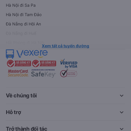
Hà Nội đi Sa Pa
Hà Nội đi Tam Đảo
Đà Nẵng đi Hội An
Đà Nẵng đi Huế
Hải Phòng đi Hà Nội
Xem tất cả tuyến đường
keyboard_arrow_down
Về chúng tôi
keyboard_arrow_down
Hỗ trợ
keyboard_arrow_down
Trở thành đối tác