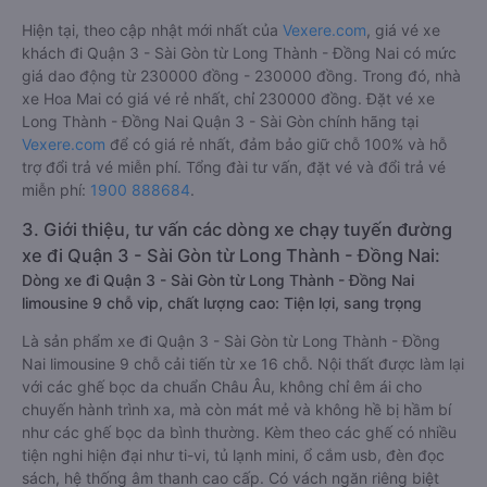
Hiện tại, theo cập nhật mới nhất của
Vexere.com
, giá vé xe
khách đi Quận 3 - Sài Gòn từ Long Thành - Đồng Nai có mức
giá dao động từ 230000 đồng - 230000 đồng. Trong đó, nhà
xe Hoa Mai có giá vé rẻ nhất, chỉ 230000 đồng. Đặt vé xe
Long Thành - Đồng Nai Quận 3 - Sài Gòn chính hãng tại
Vexere.com
để có giá rẻ nhất, đảm bảo giữ chỗ 100% và hỗ
trợ đổi trả vé miễn phí. Tổng đài tư vấn, đặt vé và đổi trả vé
miễn phí:
1900 888684
.
3. Giới thiệu, tư vấn các dòng xe chạy tuyến đường
xe đi Quận 3 - Sài Gòn từ Long Thành - Đồng Nai:
Dòng xe đi Quận 3 - Sài Gòn từ Long Thành - Đồng Nai
limousine 9 chỗ vip, chất lượng cao: Tiện lợi, sang trọng
Là sản phẩm xe đi Quận 3 - Sài Gòn từ Long Thành - Đồng
Nai limousine 9 chỗ cải tiến từ xe 16 chỗ. Nội thất được làm lại
với các ghế bọc da chuẩn Châu Âu, không chỉ êm ái cho
chuyến hành trình xa, mà còn mát mẻ và không hề bị hầm bí
như các ghế bọc da bình thường. Kèm theo các ghế có nhiều
tiện nghi hiện đại như ti-vi, tủ lạnh mini, ổ cắm usb, đèn đọc
sách, hệ thống âm thanh cao cấp. Có vách ngăn riêng biệt