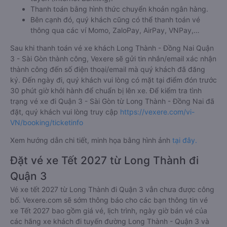
Thanh toán bằng hình thức chuyển khoản ngân hàng.
Bên cạnh đó, quý khách cũng có thể thanh toán vé
thông qua các ví Momo, ZaloPay, AirPay, VNPay,…
Sau khi thanh toán vé xe khách Long Thành - Đồng Nai Quận
3 - Sài Gòn thành công, Vexere sẽ gửi tin nhắn/email xác nhận
thành công đến số điện thoại/email mà quý khách đã đăng
ký. Đến ngày đi, quý khách vui lòng có mặt tại điểm đón trước
30 phút giờ khởi hành để chuẩn bị lên xe. Để kiểm tra tình
trạng vé xe đi Quận 3 - Sài Gòn từ Long Thành - Đồng Nai đã
đặt, quý khách vui lòng truy cập
https://vexere.com/vi-
VN/booking/ticketinfo
Xem hướng dẫn chi tiết, minh họa bằng hình ảnh
tại đây.
Đặt vé xe Tết 2027 từ Long Thành đi
Quận 3
Vé xe tết 2027 từ Long Thành đi Quận 3 vẫn chưa được công
bố. Vexere.com sẽ sớm thông báo cho các bạn thông tin vé
xe Tết 2027 bao gồm giá vé, lịch trình, ngày giờ bán vé của
các hãng xe khách đi tuyến đường Long Thành - Quận 3 và