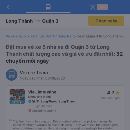
arrow_back
Tải app Vexere ngay!
Tải app Vexere
-30k
Mở app
Mở app
Nhận ưu đãi thành viên độc
-30k/ghế khi đặt vé máy bay qua
quyền
app
Long Thành
Quận 3
Chọn ngày
Vé xe khách
xe đi Sài Gòn từ Đồng Nai
xe đi Quận 3 từ Long Thành
Đặt mua vé xe 5 nhà xe đi Quận 3 từ Long
Thành chất lượng cao và giá vé ưu đãi nhất
: 32
chuyến mỗi ngày
Vexere Team
Ngày cập nhật: 06/08/2026
Vie Limousine
4.7
Limousine 9 chỗ
(5387 đánh giá)
QL 51, Long Phước, Long Thành
0 giờ 40 phút
Văn phòng Quận 1
Trip from hcmc to vung tau. Driver called before the pick-up timing. To
check whether available to move off early. They will check the passengers
who is children or maternity and assign the seat accordingly for safety.