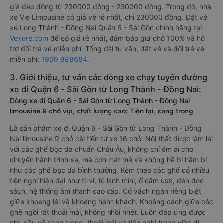
giá dao động từ 230000 đồng - 230000 đồng. Trong đó, nhà
xe Vie Limousine có giá vé rẻ nhất, chỉ 230000 đồng. Đặt vé
xe Long Thành - Đồng Nai Quận 6 - Sài Gòn chính hãng tại
Vexere.com
để có giá rẻ nhất, đảm bảo giữ chỗ 100% và hỗ
trợ đổi trả vé miễn phí. Tổng đài tư vấn, đặt vé và đổi trả vé
miễn phí:
1900 888684
.
3. Giới thiệu, tư vấn các dòng xe chạy tuyến đường
xe đi Quận 6 - Sài Gòn từ Long Thành - Đồng Nai:
Dòng xe đi Quận 6 - Sài Gòn từ Long Thành - Đồng Nai
limousine 9 chỗ vip, chất lượng cao: Tiện lợi, sang trọng
Là sản phẩm xe đi Quận 6 - Sài Gòn từ Long Thành - Đồng
Nai limousine 9 chỗ cải tiến từ xe 16 chỗ. Nội thất được làm lại
với các ghế bọc da chuẩn Châu Âu, không chỉ êm ái cho
chuyến hành trình xa, mà còn mát mẻ và không hề bị hầm bí
như các ghế bọc da bình thường. Kèm theo các ghế có nhiều
tiện nghi hiện đại như ti-vi, tủ lạnh mini, ổ cắm usb, đèn đọc
sách, hệ thống âm thanh cao cấp. Có vách ngăn riêng biệt
giữa khoang lái và khoang hành khách. Khoảng cách giữa các
ghế ngồi rất thoải mái, không nhồi nhét. Luôn đáp ứng được
nhu cầu về sang trọng, thoải mái và tiện nghi trong việc di