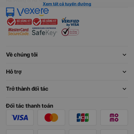
Hải Phòng đi Hà Nội
Xem tất cả tuyến đường
keyboard_arrow_down
Về chúng tôi
keyboard_arrow_down
Hỗ trợ
keyboard_arrow_down
Trở thành đối tác
Đối tác thanh toán