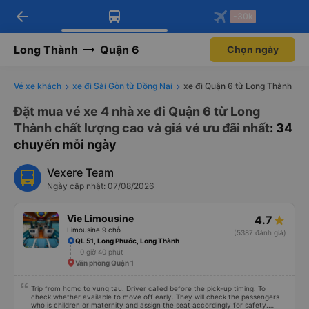
arrow_back
Tải app Vexere ngay!
Tải app Vexere
-30k
Mở app
Mở app
Nhận ưu đãi thành viên độc
-30k/ghế khi đặt vé máy bay qua
quyền
app
Long Thành
Quận 6
Chọn ngày
Vé xe khách
xe đi Sài Gòn từ Đồng Nai
xe đi Quận 6 từ Long Thành
Đặt mua vé xe 4 nhà xe đi Quận 6 từ Long
Thành chất lượng cao và giá vé ưu đãi nhất
: 34
chuyến mỗi ngày
Vexere Team
Ngày cập nhật: 07/08/2026
Vie Limousine
4.7
Limousine 9 chỗ
(5387 đánh giá)
QL 51, Long Phước, Long Thành
0 giờ 40 phút
Văn phòng Quận 1
Trip from hcmc to vung tau. Driver called before the pick-up timing. To
check whether available to move off early. They will check the passengers
who is children or maternity and assign the seat accordingly for safety.