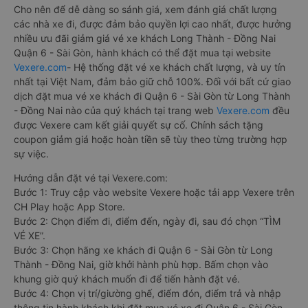
Cho nên để dễ dàng so sánh giá, xem đánh giá chất lượng
các nhà xe đi, được đảm bảo quyền lợi cao nhất, được hưởng
nhiều ưu đãi giảm giá vé xe khách Long Thành - Đồng Nai
Quận 6 - Sài Gòn, hành khách có thể đặt mua tại website
Vexere.com
- Hệ thống đặt vé xe khách chất lượng, và uy tín
nhất tại Việt Nam, đảm bảo giữ chỗ 100%. Đối với bất cứ giao
dịch đặt mua vé xe khách đi Quận 6 - Sài Gòn từ Long Thành
- Đồng Nai nào của quý khách tại trang web
Vexere.com
đều
được Vexere cam kết giải quyết sự cố. Chính sách tặng
coupon giảm giá hoặc hoàn tiền sẽ tùy theo từng trường hợp
sự việc.
Hướng dẫn đặt vé tại Vexere.com:
Bước 1: Truy cập vào website Vexere hoặc tải app Vexere trên
CH Play hoặc App Store.
Bước 2: Chọn điểm đi, điểm đến, ngày đi, sau đó chọn “TÌM
VÉ XE”.
Bước 3: Chọn hãng xe khách đi Quận 6 - Sài Gòn từ Long
Thành - Đồng Nai, giờ khởi hành phù hợp. Bấm chọn vào
khung giờ quý khách muốn đi để tiến hành đặt vé.
Bước 4: Chọn vị trí/giường ghế, điểm đón, điểm trả và nhập
thông tin hành khách khi đặt mua vé xe đi Quận 6 - Sài Gòn