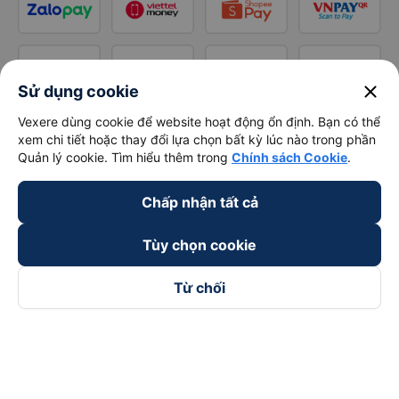
close
Sử dụng cookie
Vexere dùng cookie để website hoạt động ổn định. Bạn có thể
xem chi tiết hoặc thay đổi lựa chọn bất kỳ lúc nào trong phần
Quản lý cookie. Tìm hiểu thêm trong
Chính sách Cookie
.
Chấp nhận tất cả
Tùy chọn cookie
Từ chối
Theo dõi chúng tôi trên
Facebook
Tiktok
Youtube
Công ty TNHH Thương Mại Dịch Vụ Vexere