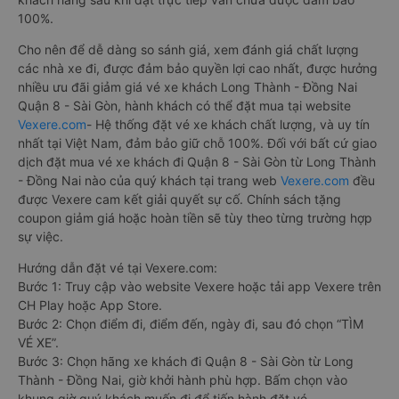
100%.
Cho nên để dễ dàng so sánh giá, xem đánh giá chất lượng
các nhà xe đi, được đảm bảo quyền lợi cao nhất, được hưởng
nhiều ưu đãi giảm giá vé xe khách Long Thành - Đồng Nai
Quận 8 - Sài Gòn, hành khách có thể đặt mua tại website
Vexere.com
- Hệ thống đặt vé xe khách chất lượng, và uy tín
nhất tại Việt Nam, đảm bảo giữ chỗ 100%. Đối với bất cứ giao
dịch đặt mua vé xe khách đi Quận 8 - Sài Gòn từ Long Thành
- Đồng Nai nào của quý khách tại trang web
Vexere.com
đều
được Vexere cam kết giải quyết sự cố. Chính sách tặng
coupon giảm giá hoặc hoàn tiền sẽ tùy theo từng trường hợp
sự việc.
Hướng dẫn đặt vé tại Vexere.com:
Bước 1: Truy cập vào website Vexere hoặc tải app Vexere trên
CH Play hoặc App Store.
Bước 2: Chọn điểm đi, điểm đến, ngày đi, sau đó chọn “TÌM
VÉ XE”.
Bước 3: Chọn hãng xe khách đi Quận 8 - Sài Gòn từ Long
Thành - Đồng Nai, giờ khởi hành phù hợp. Bấm chọn vào
khung giờ quý khách muốn đi để tiến hành đặt vé.