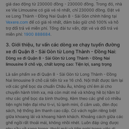
giá dao động từ 230000 đồng - 230000 đồng. Trong đó, nhà
xe Vie Limousine có giá vé rẻ nhất, chỉ 230000 đồng. Đặt vé
xe Long Thành - Đồng Nai Quận 8 - Sài Gòn chính hãng tại
Vexere.com
để có giá rẻ nhất, đảm bảo giữ chỗ 100% và hỗ
trợ đổi trả vé miễn phí. Tổng đài tư vấn, đặt vé và đổi trả vé
miễn phí:
1900 888684
.
3. Giới thiệu, tư vấn các dòng xe chạy tuyến đường
xe đi Quận 8 - Sài Gòn từ Long Thành - Đồng Nai:
Dòng xe đi Quận 8 - Sài Gòn từ Long Thành - Đồng Nai
limousine 9 chỗ vip, chất lượng cao: Tiện lợi, sang trọng
Là sản phẩm xe đi Quận 8 - Sài Gòn từ Long Thành - Đồng
Nai limousine 9 chỗ cải tiến từ xe 16 chỗ. Nội thất được làm lại
với các ghế bọc da chuẩn Châu Âu, không chỉ êm ái cho
chuyến hành trình xa, mà còn mát mẻ và không hề bị hầm bí
như các ghế bọc da bình thường. Kèm theo các ghế có nhiều
tiện nghi hiện đại như ti-vi, tủ lạnh mini, ổ cắm usb, đèn đọc
sách, hệ thống âm thanh cao cấp. Có vách ngăn riêng biệt
giữa khoang lái và khoang hành khách. Khoảng cách giữa các
ghế ngồi rất thoải mái, không nhồi nhét. Luôn đáp ứng được
nhu cầu về sang trọng, thoải mái và tiện nghi trong việc di