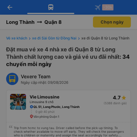
arrow_back
Tải app Vexere ngay!
Tải app Vexere
-30k
Mở app
Mở app
Nhận ưu đãi thành viên độc
-30k/ghế khi đặt vé máy bay qua
quyền
app
Long Thành
Quận 8
Chọn ngày
Vé xe khách
xe đi Sài Gòn từ Đồng Nai
xe đi Quận 8 từ Long Thành
Đặt mua vé xe 4 nhà xe đi Quận 8 từ Long
Thành chất lượng cao và giá vé ưu đãi nhất
: 34
chuyến mỗi ngày
Vexere Team
Ngày cập nhật: 09/08/2026
Vie Limousine
4.7
Limousine 9 chỗ
(5388 đánh giá)
QL 51, Long Phước, Long Thành
0 giờ 40 phút
Văn phòng Quận 1
Trip from hcmc to vung tau. Driver called before the pick-up timing. To
check whether available to move off early. They will check the passengers
who is children or maternity and assign the seat accordingly for safety.