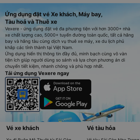
Ứng dụng đặt vé Xe khách, Máy bay,
Tàu hoả và Thuê xe
Vexere - ứng dụng đặt vé đa phương tiện với hơn 3000+ nhà
xe chất lượng cao, 5000+ tuyến đường toàn quốc, tất cả hãng
bay và hãng tàu cùng dịch vụ thuê xe máy, xe du lịch phủ
khắp các tỉnh thành tại Việt Nam.
Ứng dụng hiển thị thông tin đầy đủ, minh bạch cùng vô vàn
tiện ích giúp người dùng so sánh và lựa chọn phương án di
chuyển tiết kiệm, nhanh chóng và phù hợp nhất.
Tải ứng dụng Vexere ngay
Vé xe khách
Vé tàu hỏa
Xe đi Buôn Mê Thuột từ Sài Gòn
Vé tàu Sài Gòn Nha Trang