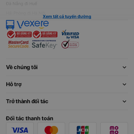
Đà Nẵng đi Huế
Hải Phòng đi Hà Nội
Xem tất cả tuyến đường
keyboard_arrow_down
Về chúng tôi
keyboard_arrow_down
Hỗ trợ
keyboard_arrow_down
Trở thành đối tác
Đối tác thanh toán