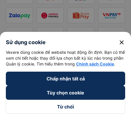
close
Sử dụng cookie
Vexere dùng cookie để website hoạt động ổn định. Bạn có thể
xem chi tiết hoặc thay đổi lựa chọn bất kỳ lúc nào trong phần
Quản lý cookie. Tìm hiểu thêm trong
Chính sách Cookie
.
Chấp nhận tất cả
Tùy chọn cookie
Từ chối
Theo dõi chúng tôi trên
Facebook
Tiktok
Youtube