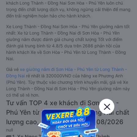
khách Long Thành - Đồng Nai Sơn Hòa - Phú Yên luôn chú
trọng đến chất lượng dịch vụ, không ngừng cải thiện để mang
đến trải nghiệm hoàn hảo cho hành khách.
Xe Long Thành - Đồng Nai Sơn Hòa - Phú Yên giường nằm tốt
nhất: Xe từ Long Thành - Đồng Nai đi Sơn Hòa - Phú Yên
giường nằm được đánh giá chung chất lượng Tốt với điểm
đánh giá trung bình từ 4.8/5 dựa trên 2686 phản hồi của
hành khách Xe về Sơn Hòa - Phú Yên từ Long Thành - Đồng
Nai.
Giá vé
xe giường nằm đi Sơn Hòa - Phú Yên từ Long Thành -
Đồng Nai
rẻ nhất là 320000VND của hãng xe Phương Anh
(Phú Yên). Tùy thuộc vào chương trình khuyến mãi, giá vé Xe
Long Thành - Đồng Nai đi Sơn Hòa - Phú Yên giường nằm này
có thể sẽ rẻ hơn.
Tư vấn TOP 4 xe khách đi Sơn Hòa -
Phú Yên từ Long Thành - Đồng Nai chất
lượng cao, uy tín, giá rẻ nhất 08/2026
null
🚌 1. Xe Ngọc Tám khởi hành tại Long Thành