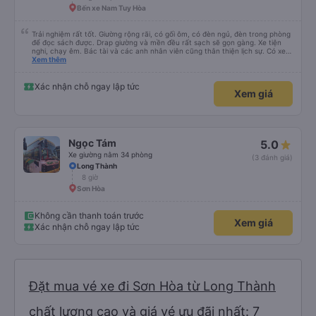
Bến xe Nam Tuy Hòa
Trải nghiệm rất tốt. Giường rộng rãi, có gối ôm, có đèn ngủ, đèn trong phòng
để đọc sách được. Drap giường và mền đều rất sạch sẽ gọn gàng. Xe tiện
nghi, chạy êm. Bác tài và các anh nhân viên cũng thân thiện lịch sự. Có xe
trung chuyển về nội thành thành phố tuy hoà rất tiện. Giá vé hợp lý. Nói
Xem thêm
chung là mình rất ưng ý, cảm ơn nhà xe.
Xác nhận chỗ ngay lập tức
Xem giá
Ngọc Tám
5.0
Xe giường nằm 34 phòng
(3 đánh giá)
Long Thành
8 giờ
Sơn Hòa
Không cần thanh toán trước
Xem giá
Xác nhận chỗ ngay lập tức
Đặt mua vé xe đi Sơn Hòa từ Long Thành
chất lượng cao và giá vé ưu đãi nhất: 7