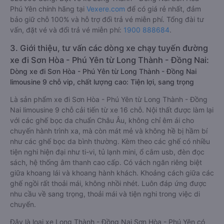
Phú Yên chính hãng tại
Vexere.com
để có giá rẻ nhất, đảm
bảo giữ chỗ 100% và hỗ trợ đổi trả vé miễn phí. Tổng đài tư
vấn, đặt vé và đổi trả vé miễn phí:
1900 888684
.
3. Giới thiệu, tư vấn các dòng xe chạy tuyến đường
xe đi Sơn Hòa - Phú Yên từ Long Thành - Đồng Nai:
Dòng xe đi Sơn Hòa - Phú Yên từ Long Thành - Đồng Nai
limousine 9 chỗ vip, chất lượng cao: Tiện lợi, sang trọng
Là sản phẩm xe đi Sơn Hòa - Phú Yên từ Long Thành - Đồng
Nai limousine 9 chỗ cải tiến từ xe 16 chỗ. Nội thất được làm lại
với các ghế bọc da chuẩn Châu Âu, không chỉ êm ái cho
chuyến hành trình xa, mà còn mát mẻ và không hề bị hầm bí
như các ghế bọc da bình thường. Kèm theo các ghế có nhiều
tiện nghi hiện đại như ti-vi, tủ lạnh mini, ổ cắm usb, đèn đọc
sách, hệ thống âm thanh cao cấp. Có vách ngăn riêng biệt
giữa khoang lái và khoang hành khách. Khoảng cách giữa các
ghế ngồi rất thoải mái, không nhồi nhét. Luôn đáp ứng được
nhu cầu về sang trọng, thoải mái và tiện nghi trong việc di
chuyển.
Đây là loại xe Long Thành - Đồng Nai Sơn Hòa - Phú Yên có