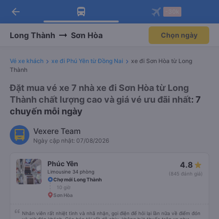
arrow_back
Tải app Vexere ngay!
Tải app Vexere
-30k
Mở app
Mở app
Nhận ưu đãi thành viên độc
-30k/ghế khi đặt vé máy bay qua
quyền
app
Long Thành
Sơn Hòa
Chọn ngày
Vé xe khách
xe đi Phú Yên từ Đồng Nai
xe đi Sơn Hòa từ Long
Thành
Đặt mua vé xe 7 nhà xe đi Sơn Hòa từ Long
Thành chất lượng cao và giá vé ưu đãi nhất
: 7
chuyến mỗi ngày
Vexere Team
Ngày cập nhật: 07/08/2026
Phúc Yên
4.8
Limousine 34 phòng
(845 đánh giá)
Chợ mới Long Thành
10 giờ
Sơn Hòa
Nhân viên rất nhiệt tình và nhã nhặn, gọi điện để hỏi lại lần nữa về điểm đón