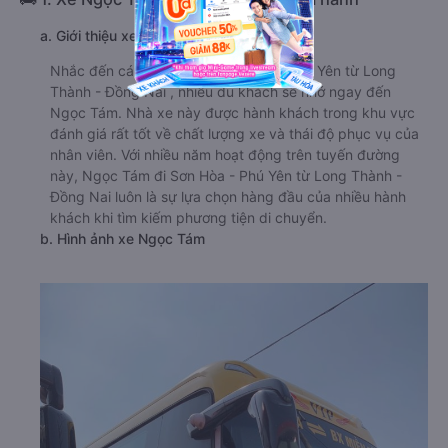
a. Giới thiệu xe Ngọc Tám
Nhắc đến các hãng xe đi Sơn Hòa - Phú Yên từ Long
Thành - Đồng Nai , nhiều du khách sẽ nhớ ngay đến
Ngọc Tám. Nhà xe này được hành khách trong khu vực
đánh giá rất tốt về chất lượng xe và thái độ phục vụ của
nhân viên. Với nhiều năm hoạt động trên tuyến đường
này, Ngọc Tám đi Sơn Hòa - Phú Yên từ Long Thành -
Đồng Nai luôn là sự lựa chọn hàng đầu của nhiều hành
khách khi tìm kiếm phương tiện di chuyển.
b. Hình ảnh xe Ngọc Tám