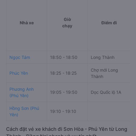
Giờ
Nhà xe
Điểm đi
chạy
Ngọc Tám
18:50 - 18:50
Long Thành
S
Chợ mới Long
Phúc Yên
18:25 - 18:25
1
Thành
Phương Anh
N
19:05 - 19:50
Dọc Quốc lộ 1A
(Phú Yên)
Y
Hồng Sơn (Phú
19:10 - 19:10
5
Yên)
Cách đặt vé xe khách đi Sơn Hòa - Phú Yên từ Long