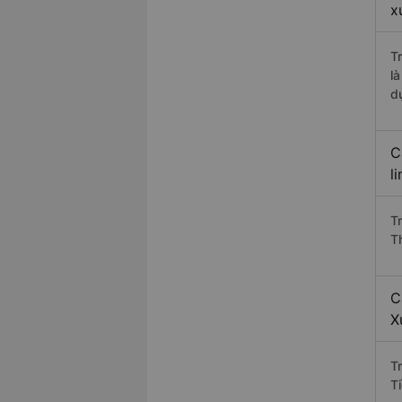
x
T
l
d
C
l
T
T
C
X
T
T