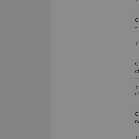
C
-
Tr
C
c
T
n
C
n
T