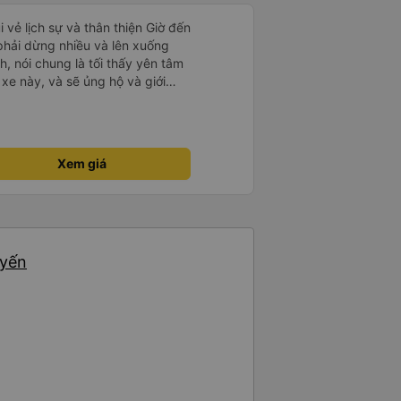
i vẻ lịch sự và thân thiện Giờ đến
 phải dừng nhiều và lên xuống
, nói chung là tối thấy yên tâm
xe này, và sẽ ủng hộ và giới
g dịch vụ của nhà xe này
Xem giá
uyến