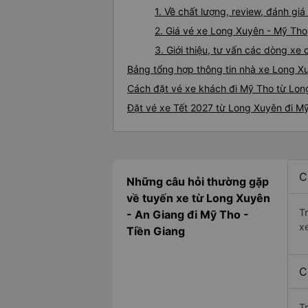
1. Về chất lượng, review, đánh g
2. Giá vé xe Long Xuyên - Mỹ Tho
3. Giới thiệu, tư vấn các dòng x
Bảng tổng hợp thông tin nhà xe Long X
Cách đặt vé xe khách đi Mỹ Tho từ Lon
Đặt vé xe Tết 2027 từ Long Xuyên đi M
C
Những câu hỏi thường gặp
về tuyến xe từ Long Xuyên
T
- An Giang đi Mỹ Tho -
x
Tiền Giang
C
T