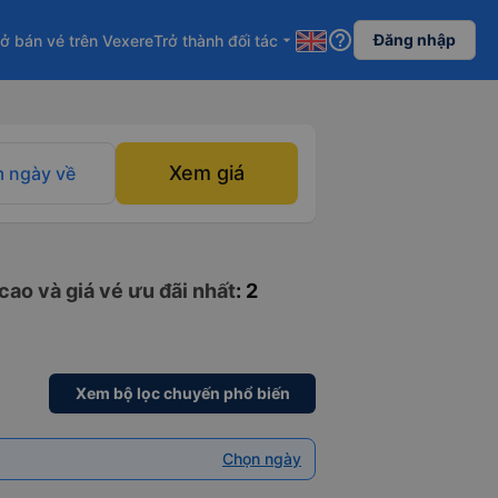
help_outline
Đăng nhập
ở bán vé trên Vexere
Trở thành đối tác
arrow_drop_down
Xem giá
 ngày về
cao và giá vé ưu đãi nhất
: 2
Xem bộ lọc chuyến phổ biến
Chọn ngày