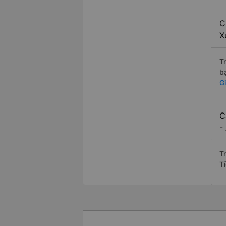
C
X
T
b
G
C
-
T
T