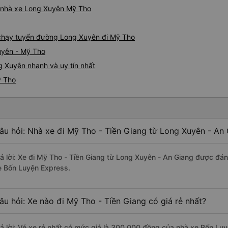
iá nhà xe Long Xuyên Mỹ Tho
e chạy tuyến đường Long Xuyên đi Mỹ Tho
uyên - Mỹ Tho
g Xuyên nhanh và uy tín nhất
ỹ Tho
âu hỏi: Nhà xe đi Mỹ Tho - Tiền Giang từ Long Xuyên - An 
rả lời: Xe đi Mỹ Tho - Tiền Giang từ Long Xuyên - An Giang được đán
e Bốn Luyện Express.
âu hỏi: Xe nào đi Mỹ Tho - Tiền Giang có giá rẻ nhất?
rả lời: Vé xe rẻ nhất có mức giá là 300.000 đồng của nhà xe Bốn Lu