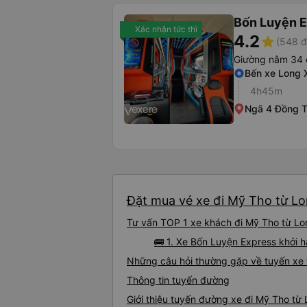
Bốn Luyện 
Xác nhận tức thì
4.2
star
(548 đ
Giường nằm 34 
Bến xe Long 
4h45m
Ngã 4 Đồng 
Đặt mua vé xe đi Mỹ Tho từ Lo
Tư vấn TOP 1 xe khách đi Mỹ Tho từ Lon
🚌 1. Xe Bốn Luyện Express khởi
Những câu hỏi thường gặp về tuyến xe
Thông tin tuyến đường
Giới thiệu tuyến đường xe đi Mỹ Tho từ