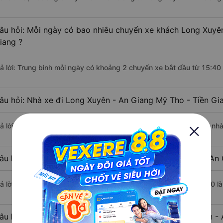
âu hỏi: Mỗi ngày có bao nhiêu chuyến xe khách Long Xuyên
iang ?
rả lời: Trung bình mỗi ngày có khoảng 2 chuyến xe bắt đầu từ 15:40
âu hỏi: Nhà xe đi Long Xuyên - An Giang Mỹ Tho - Tiền Gi
rả lời: Chuyến xe có giờ xuất phát sớm nhất vào lúc 15:40 là của n
âu hỏi: Nhà xe đi Mỹ Tho - Tiền Giang từ Long Xuyên - An 
rả lời: Chuyến xe có giờ xuất phát trễ (muộn) nhất là vào lúc 16:10 
âu hỏi: Review xe đi Mỹ Tho - Tiền Giang từ Long Xuyên - 