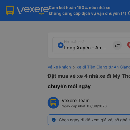
Cam kết hoàn 150% nếu nhà xe

không cung cấp dịch vụ vận chuyển (*)
in
Nơi xuất phát
import_export
Vé xe khách
xe đi Tiền Giang từ An Gian
Đặt mua vé xe 4 nhà xe đi Mỹ Tho
chuyến mỗi ngày
Vexere Team
Ngày cập nhật: 07/08/2026
Chọn ngày đi để xem giá vé, số ghế t
info