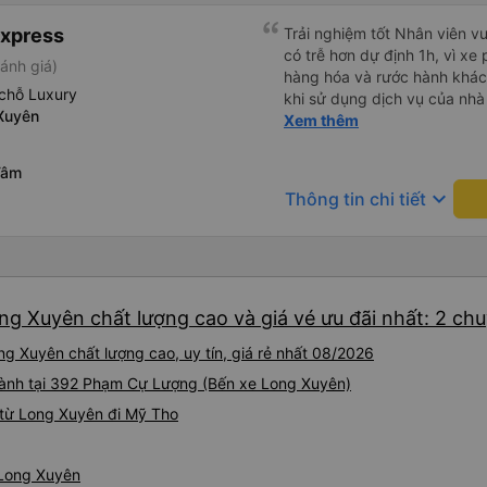
Express
Trải nghiệm tốt Nhân viên vu
có trễ hơn dự định 1h, vì xe
ánh giá)
hàng hóa và rước hành khách
chỗ Luxury
khi sử dụng dịch vụ của nhà 
Xuyên
thiệu cho người thân sử dụn
Xem thêm
Tâm
keyboard_arrow_down
Thông tin chi tiết
ng Xuyên chất lượng cao và giá vé ưu đãi nhất: 2 ch
g Xuyên chất lượng cao, uy tín, giá rẻ nhất 08/2026
 hành tại 392 Phạm Cự Lượng (Bến xe Long Xuyên)
 từ Long Xuyên đi Mỹ Tho
 Long Xuyên