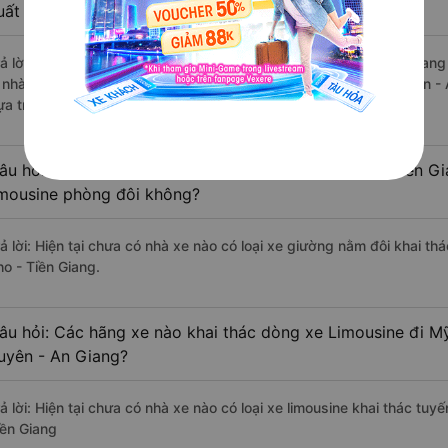
uất sắc, cao cấp nhất?
rả lời: Những hãng xe đi Long Xuyên - An Giang Mỹ Tho - Tiền Giang 
à nhà xe Bốn Luyện Express đi Mỹ Tho - Tiền Giang từ Long Xuyên - 
ựa trên 546 đánh giá của khách hàng).
âu hỏi: Có loại xe Long Xuyên - An Giang Mỹ Tho - Tiền Gi
imousine phòng đôi không?
rả lời: Hiện tại chưa có nhà xe nào có loại xe giường nằm đôi khai t
ho - Tiền Giang.
âu hỏi: Các hãng xe nào khai thác dòng xe Limousine đi M
uyên - An Giang?
rả lời: Hiện tại chưa có nhà xe nào có loại xe limousine khai thác tu
iền Giang