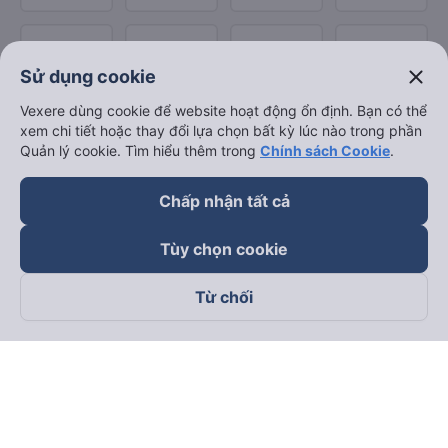
close
Sử dụng cookie
Vexere dùng cookie để website hoạt động ổn định. Bạn có thể
xem chi tiết hoặc thay đổi lựa chọn bất kỳ lúc nào trong phần
Quản lý cookie. Tìm hiểu thêm trong
Chính sách Cookie
.
Chấp nhận tất cả
Tùy chọn cookie
Từ chối
Theo dõi chúng tôi trên
Facebook
Tiktok
Youtube
Công ty TNHH Thương Mại Dịch Vụ Vexere