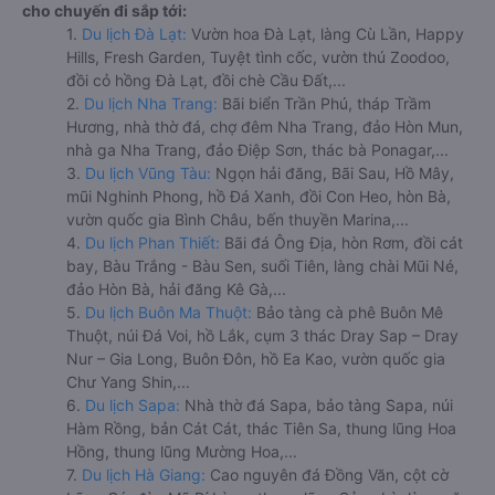
cho chuyến đi sắp tới:
1.
Du lịch Đà Lạt:
Vườn hoa Đà Lạt, làng Cù Lần, Happy
Hills, Fresh Garden, Tuyệt tình cốc, vườn thú Zoodoo,
đồi cỏ hồng Đà Lạt, đồi chè Cầu Đất,...
2.
Du lịch Nha Trang:
Bãi biển Trần Phú, tháp Trầm
Hương, nhà thờ đá, chợ đêm Nha Trang, đảo Hòn Mun,
nhà ga Nha Trang, đảo Điệp Sơn, thác bà Ponagar,...
3.
Du lịch Vũng Tàu:
Ngọn hải đăng, Bãi Sau, Hồ Mây,
mũi Nghinh Phong, hồ Đá Xanh, đồi Con Heo, hòn Bà,
vườn quốc gia Bình Châu, bến thuyền Marina,...
4.
Du lịch Phan Thiết:
Bãi đá Ông Địa, hòn Rơm, đồi cát
bay, Bàu Trắng - Bàu Sen, suối Tiên, làng chài Mũi Né,
đảo Hòn Bà, hải đăng Kê Gà,...
5.
Du lịch Buôn Ma Thuột:
Bảo tàng cà phê Buôn Mê
Thuột, núi Đá Voi, hồ Lắk, cụm 3 thác Dray Sap – Dray
Nur – Gia Long, Buôn Đôn, hồ Ea Kao, vườn quốc gia
Chư Yang Shin,...
6.
Du lịch Sapa:
Nhà thờ đá Sapa, bảo tàng Sapa, núi
Hàm Rồng, bản Cát Cát, thác Tiên Sa, thung lũng Hoa
Hồng, thung lũng Mường Hoa,...
7.
Du lịch Hà Giang:
Cao nguyên đá Đồng Văn, cột cờ