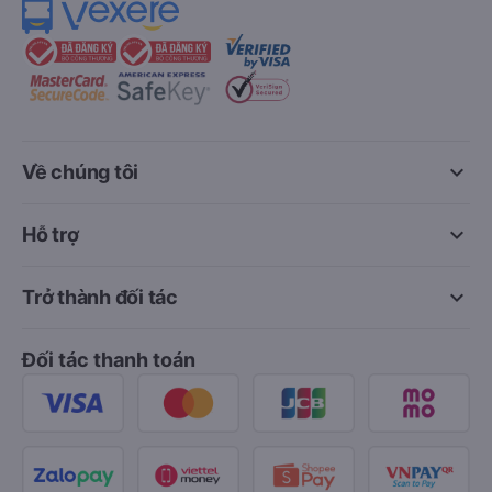
keyboard_arrow_down
Về chúng tôi
keyboard_arrow_down
Hỗ trợ
keyboard_arrow_down
Trở thành đối tác
Đối tác thanh toán