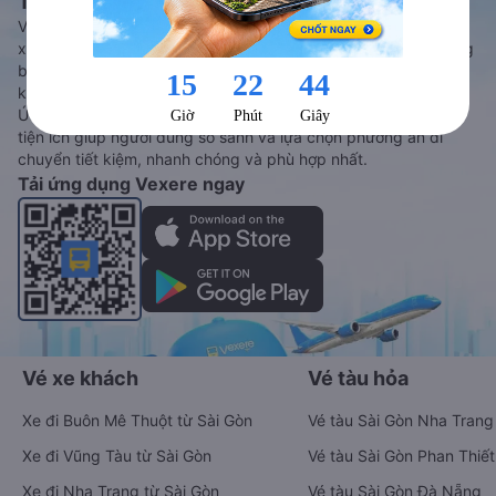
Tàu hoả và Thuê xe
Vexere - ứng dụng đặt vé đa phương tiện với hơn 3000+ nhà
xe chất lượng cao, 5000+ tuyến đường toàn quốc, tất cả hãng
bay và hãng tàu cùng dịch vụ thuê xe máy, xe du lịch phủ
khắp các tỉnh thành tại Việt Nam.
Ứng dụng hiển thị thông tin đầy đủ, minh bạch cùng vô vàn
tiện ích giúp người dùng so sánh và lựa chọn phương án di
chuyển tiết kiệm, nhanh chóng và phù hợp nhất.
Tải ứng dụng Vexere ngay
Vé xe khách
Vé tàu hỏa
Xe đi Buôn Mê Thuột từ Sài Gòn
Vé tàu Sài Gòn Nha Trang
Xe đi Vũng Tàu từ Sài Gòn
Vé tàu Sài Gòn Phan Thiết
Xe đi Nha Trang từ Sài Gòn
Vé tàu Sài Gòn Đà Nẵng