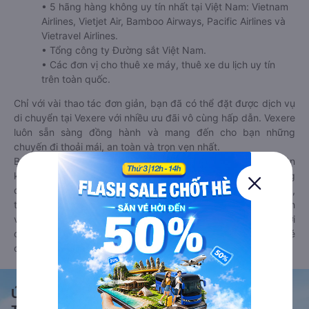
• 5 hãng hàng không uy tín nhất tại Việt Nam: Vietnam
Airlines, Vietjet Air, Bamboo Airways, Pacific Airlines và
Vietravel Airlines.
• Tổng công ty Đường sắt Việt Nam.
• Các đơn vị cho thuê xe máy, thuê xe du lịch uy tín
trên toàn quốc.
Chỉ với vài thao tác đơn giản, bạn đã có thể đặt được dịch vụ
di chuyển tại Vexere với nhiều ưu đãi vô cùng hấp dẫn. Vexere
luôn sẵn sàng đồng hành và mang đến cho bạn những
chuyến đi thoải mái, an toàn và trọn vẹn nhất.
Bên cạnh đó, bạn có thể tham khảo thêm các phương tiện
khác tại
Goyolo.com
cho chuyến đi sắp tới. Goyolo là nền tảng
đặt vé cho phép người dùng so sánh giá cả, giờ khởi hành,
thời gian di chuyển của nhiều phương tiện máy bay, xe khách
và tàu hoả. Hệ thống của Goyolo được liên kết trực tiếp với
các hãng máy bay, xe khách và tàu hoả, luôn đảm bảo có vé
cho bạn di chuyển.
Ứng dụng đặt vé Xe khách, Máy bay,