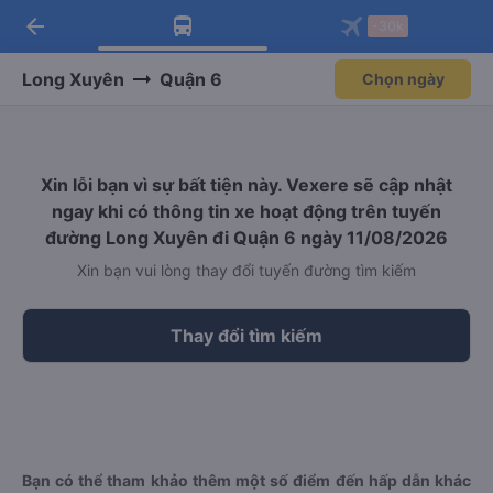
arrow_back
Tải app Vexere ngay!
Tải app Vexere
-30k
Mở app
Mở app
Nhận ưu đãi thành viên độc
-30k/ghế khi đặt vé máy bay qua
quyền
app
Long Xuyên
Quận 6
Chọn ngày
Xin lỗi bạn vì sự bất tiện này. Vexere sẽ cập nhật
ngay khi có thông tin xe hoạt động trên tuyến
đường Long Xuyên đi Quận 6 ngày 11/08/2026
Xin bạn vui lòng thay đổi tuyến đường tìm kiếm
Thay đổi tìm kiếm
Bạn có thể tham khảo thêm một số điểm đến hấp dẫn khác