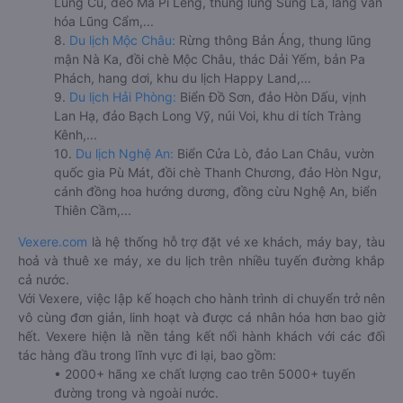
Lũng Cú, đèo Mã Pí Lèng, thung lũng Sủng Là, làng văn
hóa Lũng Cẩm,...
8.
Du lịch Mộc Châu:
Rừng thông Bản Áng, thung lũng
mận Nà Ka, đồi chè Mộc Châu, thác Dải Yếm, bản Pa
Phách, hang dơi, khu du lịch Happy Land,...
9.
Du lịch Hải Phòng:
Biển Đồ Sơn, đảo Hòn Dấu, vịnh
Lan Hạ, đảo Bạch Long Vỹ, núi Voi, khu di tích Tràng
Kênh,...
10.
Du lịch Nghệ An:
Biển Cửa Lò, đảo Lan Châu, vườn
quốc gia Pù Mát, đồi chè Thanh Chương, đảo Hòn Ngư,
cánh đồng hoa hướng dương, đồng cừu Nghệ An, biển
Thiên Cầm,...
Vexere.com
là hệ thống hỗ trợ đặt vé xe khách, máy bay, tàu
hoả và thuê xe máy, xe du lịch trên nhiều tuyến đường khắp
cả nước.
Với Vexere, việc lập kế hoạch cho hành trình di chuyển trở nên
vô cùng đơn giản, linh hoạt và được cá nhân hóa hơn bao giờ
hết. Vexere hiện là nền tảng kết nối hành khách với các đối
tác hàng đầu trong lĩnh vực đi lại, bao gồm:
• 2000+ hãng xe chất lượng cao trên 5000+ tuyến
đường trong và ngoài nước.