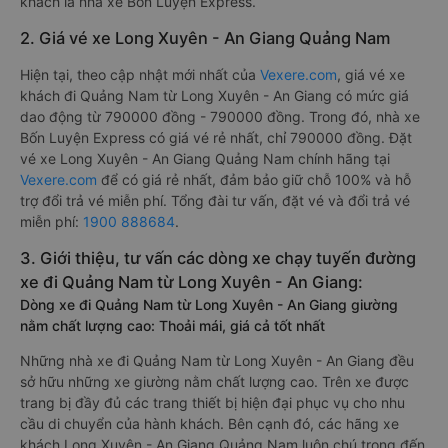
khách là nhà xe Bốn Luyện Express.
2. Giá vé xe Long Xuyên - An Giang Quảng Nam
Hiện tại, theo cập nhật mới nhất của
Vexere.com
, giá vé xe
khách đi Quảng Nam từ Long Xuyên - An Giang có mức giá
dao động từ 790000 đồng - 790000 đồng. Trong đó, nhà xe
Bốn Luyện Express có giá vé rẻ nhất, chỉ 790000 đồng. Đặt
vé xe Long Xuyên - An Giang Quảng Nam chính hãng tại
Vexere.com
để có giá rẻ nhất, đảm bảo giữ chỗ 100% và hỗ
trợ đổi trả vé miễn phí. Tổng đài tư vấn, đặt vé và đổi trả vé
miễn phí:
1900 888684
.
3. Giới thiệu, tư vấn các dòng xe chạy tuyến đường
xe đi Quảng Nam từ Long Xuyên - An Giang:
Dòng xe đi Quảng Nam từ Long Xuyên - An Giang giường
nằm chất lượng cao: Thoải mái, giá cả tốt nhất
Những nhà xe đi Quảng Nam từ Long Xuyên - An Giang đều
sở hữu những xe giường nằm chất lượng cao. Trên xe được
trang bị đầy đủ các trang thiết bị hiện đại phục vụ cho nhu
cầu di chuyển của hành khách. Bên cạnh đó, các hãng xe
khách Long Xuyên - An Giang Quảng Nam luôn chú trọng đến