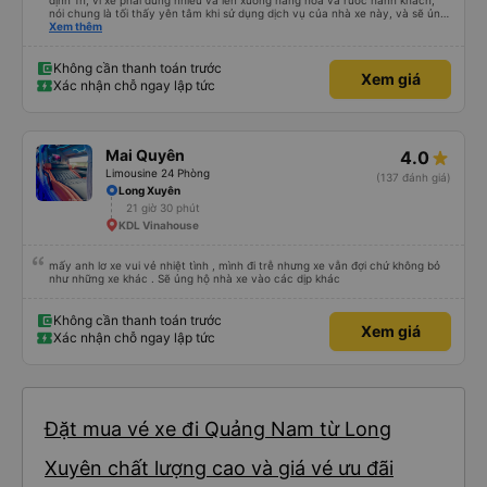
định 1h, vì xe phải dừng nhiều và lên xuống hàng hóa và rước hành khách,
nói chung là tối thấy yên tâm khi sử dụng dịch vụ của nhà xe này, và sẽ ủng
hộ và giới thiệu cho người thân sử dụng dịch vụ của nhà xe này
Xem thêm
Không cần thanh toán trước
Xem giá
Xác nhận chỗ ngay lập tức
Mai Quyên
4.0
Limousine 24 Phòng
(137 đánh giá)
Long Xuyên
21 giờ 30 phút
KDL Vinahouse
mấy anh lơ xe vui vẻ nhiệt tình , mình đi trễ nhưng xe vẫn đợi chứ không bỏ
như những xe khác . Sẽ ủng hộ nhà xe vào các dịp khác
Không cần thanh toán trước
Xem giá
Xác nhận chỗ ngay lập tức
Đặt mua vé xe đi Quảng Nam từ Long
Xuyên chất lượng cao và giá vé ưu đãi