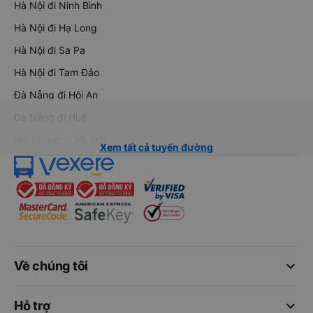
Hà Nội đi Ninh Bình
Hà Nội đi Hạ Long
Hà Nội đi Sa Pa
Hà Nội đi Tam Đảo
Đà Nẵng đi Hội An
Đà Nẵng đi Huế
Hải Phòng đi Hà Nội
Xem tất cả tuyến đường
keyboard_arrow_down
Về chúng tôi
keyboard_arrow_down
Hỗ trợ