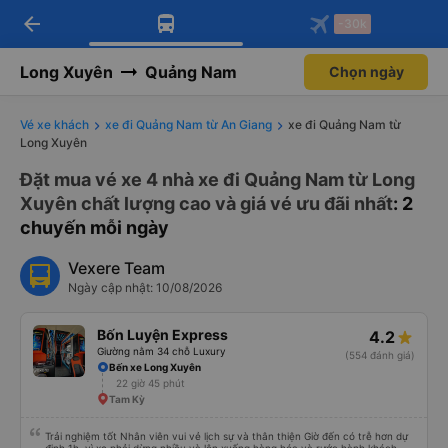
arrow_back
Tải app Vexere ngay!
Tải app Vexere
-30k
Mở app
Mở app
Nhận ưu đãi thành viên độc
-30k/ghế khi đặt vé máy bay qua
quyền
app
Long Xuyên
Quảng Nam
Chọn ngày
Vé xe khách
xe đi Quảng Nam từ An Giang
xe đi Quảng Nam từ
Long Xuyên
Đặt mua vé xe 4 nhà xe đi Quảng Nam từ Long
Xuyên chất lượng cao và giá vé ưu đãi nhất
: 2
chuyến mỗi ngày
Vexere Team
Ngày cập nhật: 10/08/2026
Bốn Luyện Express
4.2
Giường nằm 34 chỗ Luxury
(554 đánh giá)
Bến xe Long Xuyên
22 giờ 45 phút
Tam Kỳ
Trải nghiệm tốt Nhân viên vui vẻ lịch sự và thân thiện Giờ đến có trễ hơn dự