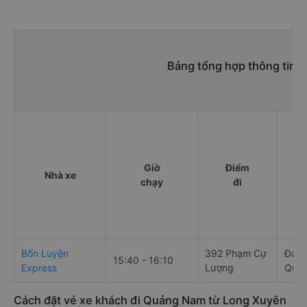
Bảng tổng hợp thông tin 
Giờ
Điểm
Nhà xe
chạy
đi
Bốn Luyện
392 Phạm Cự
Đại 
15:40 - 16:10
Express
Lượng
Quản
Cách đặt vé xe khách đi Quảng Nam từ Long Xuyên