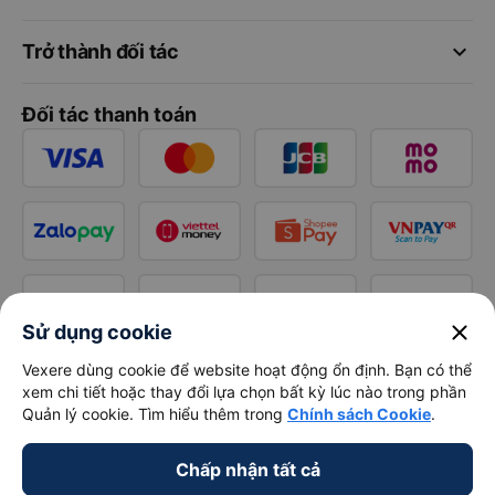
keyboard_arrow_down
Trở thành đối tác
Đối tác thanh toán
close
Sử dụng cookie
Vexere dùng cookie để website hoạt động ổn định. Bạn có thể
xem chi tiết hoặc thay đổi lựa chọn bất kỳ lúc nào trong phần
Quản lý cookie. Tìm hiểu thêm trong
Chính sách Cookie
.
Chấp nhận tất cả