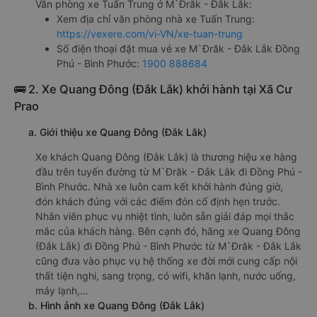
Văn phòng xe Tuấn Trung ở M`Đrăk - Đắk Lắk:
Xem địa chỉ văn phòng nhà xe Tuấn Trung:
https://vexere.com/vi-VN/xe-tuan-trung
Số điện thoại đặt mua vé xe M`Đrăk - Đắk Lắk Đồng
Phú - Bình Phước:
1900 888684
🚌 2. Xe Quang Đông (Đắk Lắk) khởi hành tại Xã Cư
Prao
a. Giới thiệu xe Quang Đông (Đắk Lắk)
Xe khách Quang Đông (Đắk Lắk) là thương hiệu xe hàng
đầu trên tuyến đường từ M`Đrăk - Đắk Lắk đi Đồng Phú -
Bình Phước. Nhà xe luôn cam kết khởi hành đúng giờ,
đón khách đúng với các điểm đón cố định hẹn trước.
Nhân viên phục vụ nhiệt tình, luôn sẵn giải đáp mọi thắc
mắc của khách hàng. Bên cạnh đó, hãng xe Quang Đông
(Đắk Lắk) đi Đồng Phú - Bình Phước từ M`Đrăk - Đắk Lắk
cũng đưa vào phục vụ hệ thống xe đời mới cung cấp nội
thất tiện nghi, sang trọng, có wifi, khăn lạnh, nước uống,
máy lạnh,…
b. Hình ảnh xe Quang Đông (Đắk Lắk)