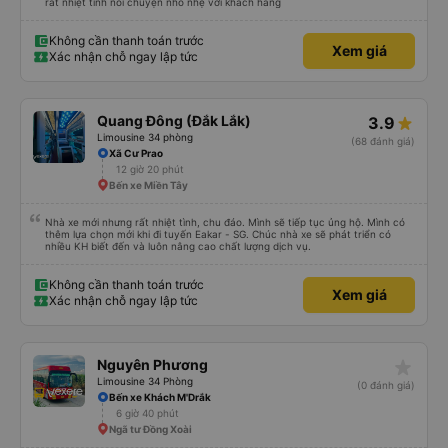
rất nhiệt tình nói chuyện nhỏ nhẹ với khách hàng
Không cần thanh toán trước
Xem giá
Xác nhận chỗ ngay lập tức
Quang Đông (Đắk Lắk)
3.9
Limousine 34 phòng
(68 đánh giá)
Xã Cư Prao
12 giờ 20 phút
Bến xe Miền Tây
Nhà xe mới nhưng rất nhiệt tình, chu đáo. Mình sẽ tiếp tục ủng hộ. Mình có
thêm lựa chọn mới khi đi tuyến Eakar - SG. Chúc nhà xe sẽ phát triển có
nhiều KH biết đến và luôn nâng cao chất lượng dịch vụ.
Không cần thanh toán trước
Xem giá
Xác nhận chỗ ngay lập tức
star_rate
Nguyên Phương
Limousine 34 Phòng
(0 đánh giá)
Bến xe Khách M'Drắk
6 giờ 40 phút
Ngã tư Đồng Xoài