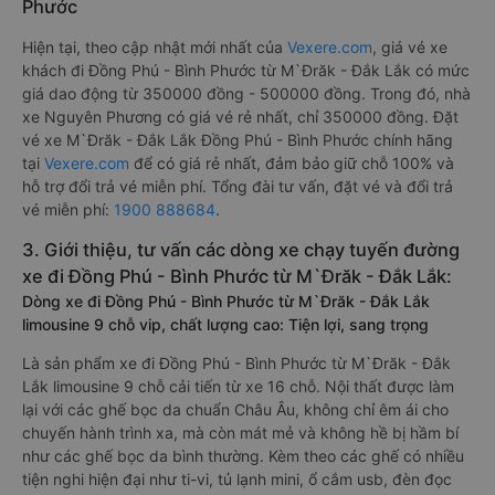
Phước
Hiện tại, theo cập nhật mới nhất của
Vexere.com
, giá vé xe
khách đi Đồng Phú - Bình Phước từ M`Đrăk - Đắk Lắk có mức
giá dao động từ 350000 đồng - 500000 đồng. Trong đó, nhà
xe Nguyên Phương có giá vé rẻ nhất, chỉ 350000 đồng. Đặt
vé xe M`Đrăk - Đắk Lắk Đồng Phú - Bình Phước chính hãng
tại
Vexere.com
để có giá rẻ nhất, đảm bảo giữ chỗ 100% và
hỗ trợ đổi trả vé miễn phí. Tổng đài tư vấn, đặt vé và đổi trả
vé miễn phí:
1900 888684
.
3. Giới thiệu, tư vấn các dòng xe chạy tuyến đường
xe đi Đồng Phú - Bình Phước từ M`Đrăk - Đắk Lắk:
Dòng xe đi Đồng Phú - Bình Phước từ M`Đrăk - Đắk Lắk
limousine 9 chỗ vip, chất lượng cao: Tiện lợi, sang trọng
Là sản phẩm xe đi Đồng Phú - Bình Phước từ M`Đrăk - Đắk
Lắk limousine 9 chỗ cải tiến từ xe 16 chỗ. Nội thất được làm
lại với các ghế bọc da chuẩn Châu Âu, không chỉ êm ái cho
chuyến hành trình xa, mà còn mát mẻ và không hề bị hầm bí
như các ghế bọc da bình thường. Kèm theo các ghế có nhiều
tiện nghi hiện đại như ti-vi, tủ lạnh mini, ổ cắm usb, đèn đọc