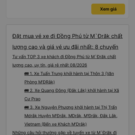
Xem giá
Đặt mua vé xe đi Đồng Phú từ M`Đrăk chất
lượng cao và giá vé ưu đãi nhất: 8 chuyến
Tư vấn TOP 3 xe khách đi Đồng Phú từ M`Đrăk chất
lượng cao, uy tín, giá rẻ nhất 08/2026
🚌 1. Xe Tuấn Trung khởi hành tại Thôn 3 (Văn
Phòng M’ĐRắk)
🚌 2. Xe Quang Đông (Đắk Lắk) khởi hành tại Xã
Cư Prao
🚌 3. Xe Nguyên Phương khởi hành tại Thị Trấn
Mdrắk Huyện M'Ðrắk, MDrắk, M'Đrắk, Đắk Lắk,
Vietnam (Bến xe Khách M'Drắk)
Những câu hỏi thường gặp về tuyến xe từ M`Đrăk đi