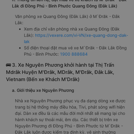
Lắk đi Đồng Phú - Bình Phước Quang Đông (Đắk Lắk)
Văn phòng xe Quang Đông (Đắk Lắk) ở M`Đrăk - Đắk
Lắk:
Xem địa chỉ văn phòng nhà xe Quang Đông (Đắk
Lắk):
https://vexere.com/vi-VN/xe-quang-dong-dak-
lak
Số điện thoại đặt mua vé xe M`Đrăk - Đắk Lắk Đồng
Phú - Bình Phước:
1900 888684
🚌 3. Xe Nguyên Phương khởi hành tại Thị Trấn
Mdrắk Huyện M'Ðrắk, MDrắk, M'Đrắk, Đắk Lắk,
Vietnam (Bến xe Khách M'Drắk)
a. Giới thiệu xe Nguyên Phương
Nhà xe Nguyên Phương phục vụ đa dạng dòng xe được
trang bị hệ thống máy điều hòa, Tivi, phát sóng wifi hiện
đại. Dàn xe đều là các mẫu đời mới nhất sẽ mang lại cho
hành khách sự thoải mái, êm dịu. Các thiết bị trên xe
Nguyên Phương đi Đồng Phú - Bình Phước từ M`Đrăk -
Đắk Lắk luôn được kiểm tra định kỳ, vệ sinh thường