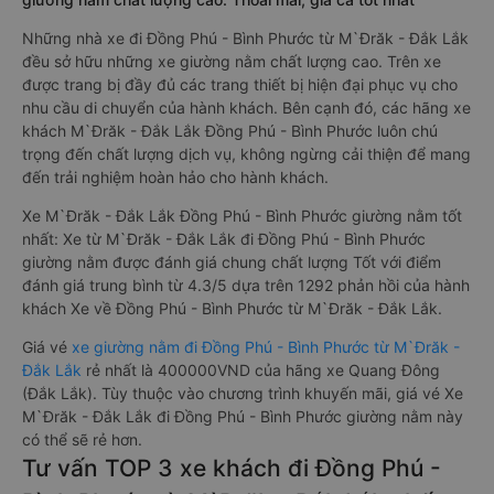
Những nhà xe đi Đồng Phú - Bình Phước từ M`Đrăk - Đắk Lắk
đều sở hữu những xe giường nằm chất lượng cao. Trên xe
được trang bị đầy đủ các trang thiết bị hiện đại phục vụ cho
nhu cầu di chuyển của hành khách. Bên cạnh đó, các hãng xe
khách M`Đrăk - Đắk Lắk Đồng Phú - Bình Phước luôn chú
trọng đến chất lượng dịch vụ, không ngừng cải thiện để mang
đến trải nghiệm hoàn hảo cho hành khách.
Xe M`Đrăk - Đắk Lắk Đồng Phú - Bình Phước giường nằm tốt
nhất: Xe từ M`Đrăk - Đắk Lắk đi Đồng Phú - Bình Phước
giường nằm được đánh giá chung chất lượng Tốt với điểm
đánh giá trung bình từ 4.3/5 dựa trên 1292 phản hồi của hành
khách Xe về Đồng Phú - Bình Phước từ M`Đrăk - Đắk Lắk.
Giá vé
xe giường nằm đi Đồng Phú - Bình Phước từ M`Đrăk -
Đắk Lắk
rẻ nhất là 400000VND của hãng xe Quang Đông
(Đắk Lắk). Tùy thuộc vào chương trình khuyến mãi, giá vé Xe
M`Đrăk - Đắk Lắk đi Đồng Phú - Bình Phước giường nằm này
có thể sẽ rẻ hơn.
Tư vấn TOP 3 xe khách đi Đồng Phú -