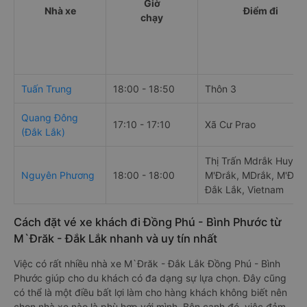
Giờ
Nhà xe
Điểm đi
chạy
Tuấn Trung
18:00 - 18:50
Thôn 3
Quang Đông
17:10 - 17:10
Xã Cư Prao
(Đắk Lắk)
Thị Trấn Mdrắk Huyện
Nguyên Phương
18:00 - 18:00
M'Ðrắk, MDrắk, M'Đrắk
Đắk Lắk, Vietnam
Cách đặt vé xe khách đi Đồng Phú - Bình Phước từ
M`Đrăk - Đắk Lắk nhanh và uy tín nhất
Việc có rất nhiều nhà xe M`Đrăk - Đắk Lắk Đồng Phú - Bình
Phước giúp cho du khách có đa dạng sự lựa chọn. Đây cũng
có thể là một điều bất lợi làm cho hàng khách không biết nên
chọn nhà xe nào là phù hợp với mình. Bên cạnh đó, việc đảm