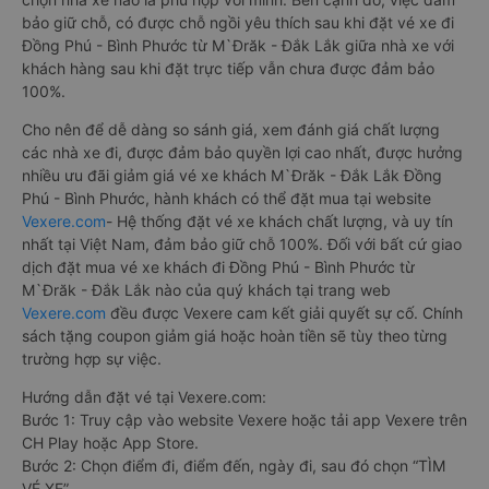
bảo giữ chỗ, có được chỗ ngồi yêu thích sau khi đặt vé xe đi
Đồng Phú - Bình Phước từ M`Đrăk - Đắk Lắk giữa nhà xe với
khách hàng sau khi đặt trực tiếp vẫn chưa được đảm bảo
100%.
Cho nên để dễ dàng so sánh giá, xem đánh giá chất lượng
các nhà xe đi, được đảm bảo quyền lợi cao nhất, được hưởng
nhiều ưu đãi giảm giá vé xe khách M`Đrăk - Đắk Lắk Đồng
Phú - Bình Phước, hành khách có thể đặt mua tại website
Vexere.com
- Hệ thống đặt vé xe khách chất lượng, và uy tín
nhất tại Việt Nam, đảm bảo giữ chỗ 100%. Đối với bất cứ giao
dịch đặt mua vé xe khách đi Đồng Phú - Bình Phước từ
M`Đrăk - Đắk Lắk nào của quý khách tại trang web
Vexere.com
đều được Vexere cam kết giải quyết sự cố. Chính
sách tặng coupon giảm giá hoặc hoàn tiền sẽ tùy theo từng
trường hợp sự việc.
Hướng dẫn đặt vé tại Vexere.com:
Bước 1: Truy cập vào website Vexere hoặc tải app Vexere trên
CH Play hoặc App Store.
Bước 2: Chọn điểm đi, điểm đến, ngày đi, sau đó chọn “TÌM
VÉ XE”.