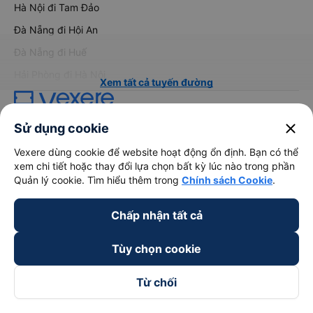
Hà Nội đi Tam Đảo
Đà Nẵng đi Hội An
Đà Nẵng đi Huế
Hải Phòng đi Hà Nội
Xem tất cả tuyến đường
close
Sử dụng cookie
Vexere dùng cookie để website hoạt động ổn định. Bạn có thể
xem chi tiết hoặc thay đổi lựa chọn bất kỳ lúc nào trong phần
Quản lý cookie. Tìm hiểu thêm trong
Chính sách Cookie
.
keyboard_arrow_down
Về chúng tôi
Chấp nhận tất cả
keyboard_arrow_down
Hỗ trợ
Tùy chọn cookie
keyboard_arrow_down
Trở thành đối tác
Từ chối