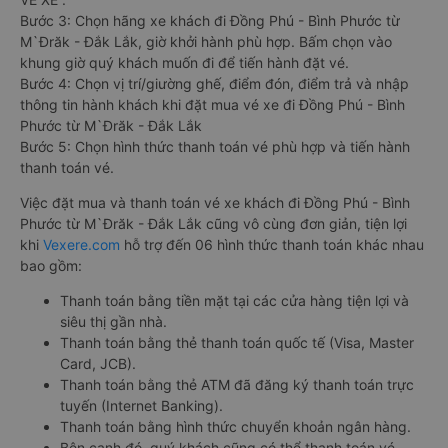
Bước 3: Chọn hãng xe khách đi Đồng Phú - Bình Phước từ
M`Đrăk - Đắk Lắk, giờ khởi hành phù hợp. Bấm chọn vào
khung giờ quý khách muốn đi để tiến hành đặt vé.
Bước 4: Chọn vị trí/giường ghế, điểm đón, điểm trả và nhập
thông tin hành khách khi đặt mua vé xe đi Đồng Phú - Bình
Phước từ M`Đrăk - Đắk Lắk
Bước 5: Chọn hình thức thanh toán vé phù hợp và tiến hành
thanh toán vé.
Việc đặt mua và thanh toán vé xe khách đi Đồng Phú - Bình
Phước từ M`Đrăk - Đắk Lắk cũng vô cùng đơn giản, tiện lợi
khi
Vexere.com
hỗ trợ đến 06 hình thức thanh toán khác nhau
bao gồm:
Thanh toán bằng tiền mặt tại các cửa hàng tiện lợi và
siêu thị gần nhà.
Thanh toán bằng thẻ thanh toán quốc tế (Visa, Master
Card, JCB).
Thanh toán bằng thẻ ATM đã đăng ký thanh toán trực
tuyến (Internet Banking).
Thanh toán bằng hình thức chuyển khoản ngân hàng.
Bên cạnh đó, quý khách cũng có thể thanh toán vé