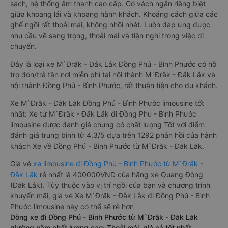
sách, hệ thống âm thanh cao cấp. Có vách ngăn riêng biệt
giữa khoang lái và khoang hành khách. Khoảng cách giữa các
ghế ngồi rất thoải mái, không nhồi nhét. Luôn đáp ứng được
nhu cầu về sang trọng, thoải mái và tiện nghi trong việc di
chuyển.
Đây là loại xe M`Đrăk - Đắk Lắk Đồng Phú - Bình Phước có hỗ
trợ đón/trả tận nơi miễn phí tại nội thành M`Đrăk - Đắk Lắk và
nội thành Đồng Phú - Bình Phước, rất thuận tiện cho du khách.
Xe M`Đrăk - Đắk Lắk Đồng Phú - Bình Phước limousine tốt
nhất: Xe từ M`Đrăk - Đắk Lắk đi Đồng Phú - Bình Phước
limousine được đánh giá chung có chất lượng Tốt với điểm
đánh giá trung bình từ 4.3/5 dựa trên 1292 phản hồi của hành
khách Xe về Đồng Phú - Bình Phước từ M`Đrăk - Đắk Lắk.
Giá vé
xe limousine đi Đồng Phú - Bình Phước từ M`Đrăk -
Đắk Lắk
rẻ nhất là 400000VND của hãng xe Quang Đông
(Đắk Lắk). Tùy thuộc vào vị trí ngồi của bạn và chương trình
khuyến mãi, giá vé Xe M`Đrăk - Đắk Lắk đi Đồng Phú - Bình
Phước limousine này có thể sẽ rẻ hơn
Dòng xe đi Đồng Phú - Bình Phước từ M`Đrăk - Đắk Lắk
giường nằm chất lượng cao: Thoải mái, giá cả tốt nhất