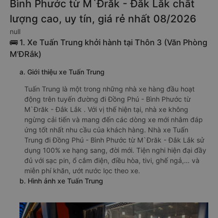
Bình Phước từ M`Đrăk - Đắk Lắk chất
lượng cao, uy tín, giá rẻ nhất 08/2026
null
🚌 1. Xe Tuấn Trung khởi hành tại Thôn 3 (Văn Phòng
M’ĐRắk)
a. Giới thiệu xe Tuấn Trung
Tuấn Trung là một trong những nhà xe hàng đầu hoạt
động trên tuyến đường đi Đồng Phú - Bình Phước từ
M`Đrăk - Đắk Lắk . Với vị thế hiện tại, nhà xe không
ngừng cải tiến và mang đến các dòng xe mới nhằm đáp
ứng tốt nhất nhu cầu của khách hàng. Nhà xe Tuấn
Trung đi Đồng Phú - Bình Phước từ M`Đrăk - Đắk Lắk sử
dụng 100% xe hạng sang, đời mới. Tiện nghi hiện đại đầy
đủ với sạc pin, ổ cắm điện, điều hòa, tivi, ghế ngả,… và
miễn phí khăn, ướt nước lọc theo xe.
b. Hình ảnh xe Tuấn Trung