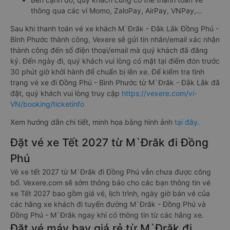
thông qua các ví Momo, ZaloPay, AirPay, VNPay,…
Sau khi thanh toán vé xe khách M`Đrăk - Đắk Lắk Đồng Phú -
Bình Phước thành công, Vexere sẽ gửi tin nhắn/email xác nhận
thành công đến số điện thoại/email mà quý khách đã đăng
ký. Đến ngày đi, quý khách vui lòng có mặt tại điểm đón trước
30 phút giờ khởi hành để chuẩn bị lên xe. Để kiểm tra tình
trạng vé xe đi Đồng Phú - Bình Phước từ M`Đrăk - Đắk Lắk đã
đặt, quý khách vui lòng truy cập
https://vexere.com/vi-
VN/booking/ticketinfo
Xem hướng dẫn chi tiết, minh họa bằng hình ảnh
tại đây.
Đặt vé xe Tết 2027 từ M`Đrăk đi Đồng
Phú
Vé xe tết 2027 từ M`Đrăk đi Đồng Phú vẫn chưa được công
bố. Vexere.com sẽ sớm thông báo cho các bạn thông tin vé
xe Tết 2027 bao gồm giá vé, lịch trình, ngày giờ bán vé của
các hãng xe khách đi tuyến đường M`Đrăk - Đồng Phú và
Đồng Phú - M`Đrăk ngay khi có thông tin từ các hãng xe.
Đặt vé máy bay giá rẻ từ M`Đrăk đi