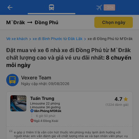
arrow_back
Tải app Vexere ngay!
Tải app Vexere
-30k
Mở app
Mở app
Nhận ưu đãi thành viên độc
-30k/ghế khi đặt vé máy bay qua
quyền
app
M`Đrăk
Đồng Phú
Chọn ngày
Vé xe khách
xe đi Bình Phước từ Đắk Lắk
xe đi Đồng Phú từ M'Đrăk
Đặt mua vé xe 6 nhà xe đi Đồng Phú từ M`Đrăk
chất lượng cao và giá vé ưu đãi nhất
: 8 chuyến
mỗi ngày
Vexere Team
Ngày cập nhật: 09/08/2026
Tuấn Trung
4.7
Limousine 22 phòng
(1224 đánh giá)
Limousine 34 giường
Văn Phòng M’ĐRắk
6 giờ 50 phút
Ngã 4 Đồng Xoài
e góp ý thêm tí là vẫn còn hút thuốc khi phòng máy lạnh ảnh hưởng với
người khác em vẫn đánh giá về chất lượng nhà xe và bạn nhân viên phục vụ