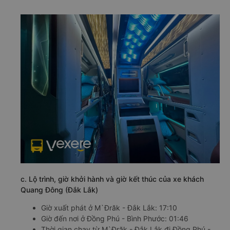
c. Lộ trình, giờ khởi hành và giờ kết thúc của xe khách
Quang Đông (Đắk Lắk)
Giờ xuất phát ở M`Đrăk - Đắk Lắk: 17:10
Giờ đến nơi ở Đồng Phú - Bình Phước: 01:46
Thời gian chạy từ M`Đrăk - Đắk Lắk đi Đồng Phú -