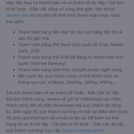
Việc đặt mua và thanh toán vé xe khách đi Gò Vấp - Sài Gòn
từ M`Đrăk - Đắk Lắk cũng vô cùng đơn giản, tiện lợi khi
Vexere.com
hỗ trợ đến 06 hình thức thanh toán khác nhau
bao gồm:
Thanh toán bằng tiền mặt tại các cửa hàng tiện lợi và
siêu thị gần nhà.
Thanh toán bằng thẻ thanh toán quốc tế (Visa, Master
Card, JCB).
Thanh toán bằng thẻ ATM đã đăng ký thanh toán trực
tuyến (Internet Banking).
Thanh toán bằng hình thức chuyển khoản ngân hàng.
Bên cạnh đó, quý khách cũng có thể thanh toán vé
thông qua các ví Momo, ZaloPay, AirPay, VNPay,…
Sau khi thanh toán vé xe khách M`Đrăk - Đắk Lắk Gò Vấp -
Sài Gòn thành công, Vexere sẽ gửi tin nhắn/email xác nhận
thành công đến số điện thoại/email mà quý khách đã đăng
ký. Đến ngày đi, quý khách vui lòng có mặt tại điểm đón trước
30 phút giờ khởi hành để chuẩn bị lên xe. Để kiểm tra tình
trạng vé xe đi Gò Vấp - Sài Gòn từ M`Đrăk - Đắk Lắk đã đặt,
quý khách vui lòng truy cập
https://vexere.com/vi-