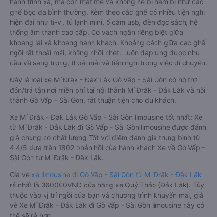
hành trình xa, mà còn mát mẻ và không hề bị hầm bí như các
ghế bọc da bình thường. Kèm theo các ghế có nhiều tiện nghi
hiện đại như ti-vi, tủ lạnh mini, ổ cắm usb, đèn đọc sách, hệ
thống âm thanh cao cấp. Có vách ngăn riêng biệt giữa
khoang lái và khoang hành khách. Khoảng cách giữa các ghế
ngồi rất thoải mái, không nhồi nhét. Luôn đáp ứng được nhu
cầu về sang trọng, thoải mái và tiện nghi trong việc di chuyển.
Đây là loại xe M`Đrăk - Đắk Lắk Gò Vấp - Sài Gòn có hỗ trợ
đón/trả tận nơi miễn phí tại nội thành M`Đrăk - Đắk Lắk và nội
thành Gò Vấp - Sài Gòn, rất thuận tiện cho du khách.
Xe M`Đrăk - Đắk Lắk Gò Vấp - Sài Gòn limousine tốt nhất: Xe
từ M`Đrăk - Đắk Lắk đi Gò Vấp - Sài Gòn limousine được đánh
giá chung có chất lượng Tốt với điểm đánh giá trung bình từ
4.4/5 dựa trên 1802 phản hồi của hành khách Xe về Gò Vấp -
Sài Gòn từ M`Đrăk - Đắk Lắk.
Giá vé
xe limousine đi Gò Vấp - Sài Gòn từ M`Đrăk - Đắk Lắk
rẻ nhất là 360000VND của hãng xe Quý Thảo (Đắk Lắk). Tùy
thuộc vào vị trí ngồi của bạn và chương trình khuyến mãi, giá
vé Xe M`Đrăk - Đắk Lắk đi Gò Vấp - Sài Gòn limousine này có
thể sẽ rẻ hơn