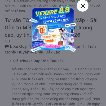
Lắk). Tùy thuộc vào chương trình khuyến mãi, giá vé Xe
M`Đrăk - Đắk Lắk đi Gò Vấp - Sài Gòn giường nằm đôi này có
thể sẽ rẻ hơn.
Tư vấn TOP 2 xe khách đi Gò Vấp - Sài
Gòn từ M`Đrăk - Đắk Lắk chất lượng
cao, uy tín, giá rẻ nhất 08/2026
null
🚌 1. Xe Quý Thảo (Đắk Lắk) khởi hành tại Thị Trấn
Mdrắk Huyện M'Ðrắk, Đắk Lắk
a. Giới thiệu xe Quý Thảo (Đắk Lắk)
Mỗi khi nhắc đến xe khách đi Gò Vấp - Sài Gòn từ M`Đrăk
- Đắk Lắk , chắc hẳn nhiều hành khách sẽ nghĩ ngay đến
Quý Thảo (Đắk Lắk) – hãng xe khách nổi tiếng với dịch
vụ 5*. Trong suốt nhiều năm hoạt động vận tải hành
khách, Quý Thảo (Đắk Lắk) đã có cho mình một lượng
khách ổn định hàng năm. Với phương châm xuất bến
đúng giờ, đón/trả khách đúng nơi nên hãng xe Quý Thảo
(Đắk Lắk) đi Gò Vấp - Sài Gòn từ M`Đrăk - Đắk Lắk ngày