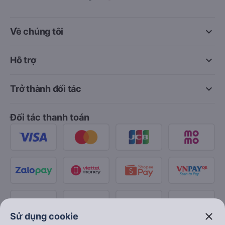
keyboard_arrow_down
Về chúng tôi
keyboard_arrow_down
Hỗ trợ
keyboard_arrow_down
Trở thành đối tác
Đối tác thanh toán
close
Sử dụng cookie