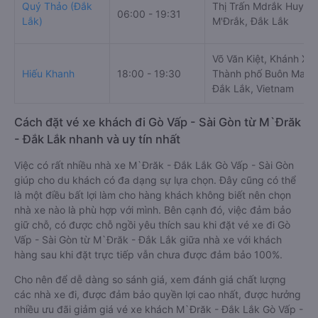
Quý Thảo (Đắk
Thị Trấn Mdrắk Huyện
06:00 - 19:31
Lắk)
M'Ðrắk, Đắk Lắk
Võ Văn Kiệt, Khánh Xu
Hiếu Khanh
18:00 - 19:30
Thành phố Buôn Ma Th
Đắk Lắk, Vietnam
Cách đặt vé xe khách đi Gò Vấp - Sài Gòn từ M`Đrăk
- Đắk Lắk nhanh và uy tín nhất
Việc có rất nhiều nhà xe M`Đrăk - Đắk Lắk Gò Vấp - Sài Gòn
giúp cho du khách có đa dạng sự lựa chọn. Đây cũng có thể
là một điều bất lợi làm cho hàng khách không biết nên chọn
nhà xe nào là phù hợp với mình. Bên cạnh đó, việc đảm bảo
giữ chỗ, có được chỗ ngồi yêu thích sau khi đặt vé xe đi Gò
Vấp - Sài Gòn từ M`Đrăk - Đắk Lắk giữa nhà xe với khách
hàng sau khi đặt trực tiếp vẫn chưa được đảm bảo 100%.
Cho nên để dễ dàng so sánh giá, xem đánh giá chất lượng
các nhà xe đi, được đảm bảo quyền lợi cao nhất, được hưởng
nhiều ưu đãi giảm giá vé xe khách M`Đrăk - Đắk Lắk Gò Vấp -