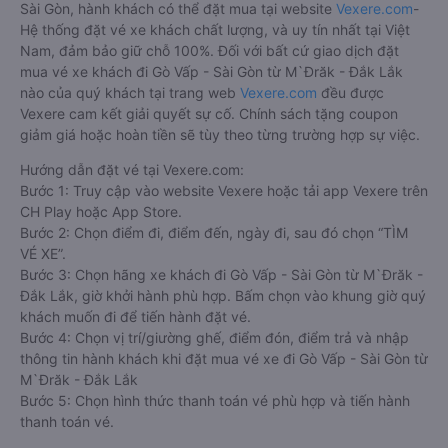
Sài Gòn, hành khách có thể đặt mua tại website
Vexere.com
-
Hệ thống đặt vé xe khách chất lượng, và uy tín nhất tại Việt
Nam, đảm bảo giữ chỗ 100%. Đối với bất cứ giao dịch đặt
mua vé xe khách đi Gò Vấp - Sài Gòn từ M`Đrăk - Đắk Lắk
nào của quý khách tại trang web
Vexere.com
đều được
Vexere cam kết giải quyết sự cố. Chính sách tặng coupon
giảm giá hoặc hoàn tiền sẽ tùy theo từng trường hợp sự việc.
Hướng dẫn đặt vé tại Vexere.com:
Bước 1: Truy cập vào website Vexere hoặc tải app Vexere trên
CH Play hoặc App Store.
Bước 2: Chọn điểm đi, điểm đến, ngày đi, sau đó chọn “TÌM
VÉ XE”.
Bước 3: Chọn hãng xe khách đi Gò Vấp - Sài Gòn từ M`Đrăk -
Đắk Lắk, giờ khởi hành phù hợp. Bấm chọn vào khung giờ quý
khách muốn đi để tiến hành đặt vé.
Bước 4: Chọn vị trí/giường ghế, điểm đón, điểm trả và nhập
thông tin hành khách khi đặt mua vé xe đi Gò Vấp - Sài Gòn từ
M`Đrăk - Đắk Lắk
Bước 5: Chọn hình thức thanh toán vé phù hợp và tiến hành
thanh toán vé.