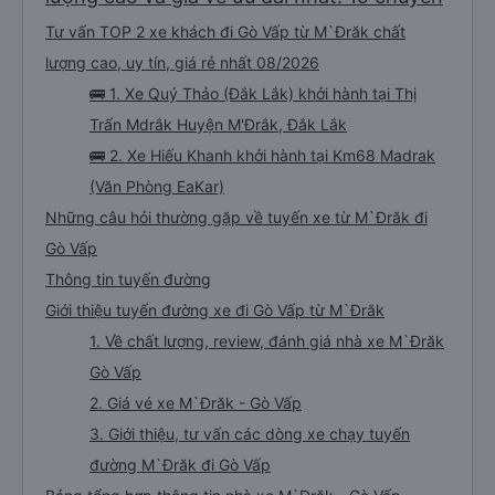
Tư vấn TOP 2 xe khách đi Gò Vấp từ M`Đrăk chất
lượng cao, uy tín, giá rẻ nhất 08/2026
🚌 1. Xe Quý Thảo (Đắk Lắk) khởi hành tại Thị
Trấn Mdrắk Huyện M'Ðrắk, Đắk Lắk
🚌 2. Xe Hiếu Khanh khởi hành tại Km68 Madrak
(Văn Phòng EaKar)
Những câu hỏi thường gặp về tuyến xe từ M`Đrăk đi
Gò Vấp
Thông tin tuyến đường
Giới thiệu tuyến đường xe đi Gò Vấp từ M`Đrăk
1. Về chất lượng, review, đánh giá nhà xe M`Đrăk
Gò Vấp
2. Giá vé xe M`Đrăk - Gò Vấp
3. Giới thiệu, tư vấn các dòng xe chạy tuyến
đường M`Đrăk đi Gò Vấp