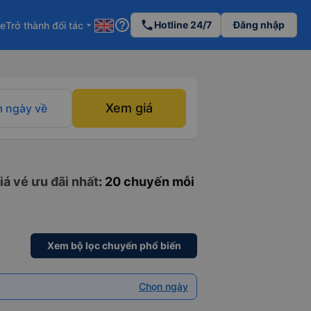
help_outline
phone
Hotline 24/7
Đăng nhập
re
Trở thành đối tác
arrow_drop_down
Xem giá
 ngày về
iá vé ưu đãi nhất
: 20 chuyến mỗi
Xem bộ lọc chuyến phổ biến
Chọn ngày