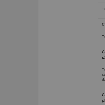
T
C
T
C
s
T
x
đ
C
p