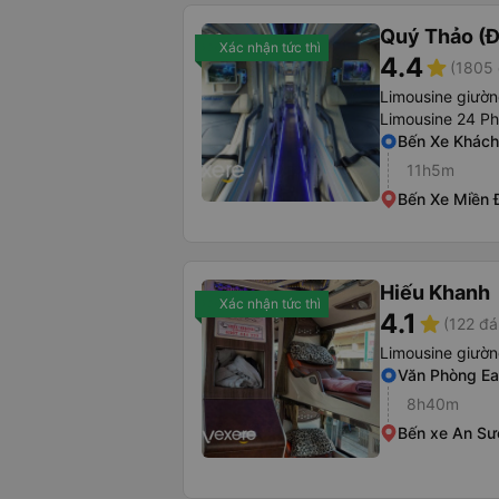
Quý Thảo (Đ
Xác nhận tức thì
4.4
star
(1805 
Limousine giườ
Limousine 24 P
Bến Xe Khách
11h5m
Bến Xe Miền 
Hiếu Khanh
Xác nhận tức thì
4.1
star
(122 đá
Limousine giườ
Văn Phòng Ea
8h40m
Bến xe An S