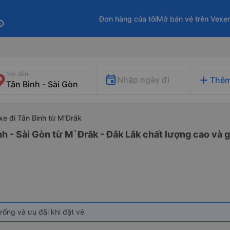
Đơn hàng của tôi
Mở bán vé trên Vexe
fo
Nơi đến
add
Nhập ngày đi
Thêm
xe đi Tân Bình từ M'Đrăk
nh - Sài Gòn từ M`Đrăk - Đắk Lắk chất lượng cao và g
rống và ưu đãi khi đặt vé