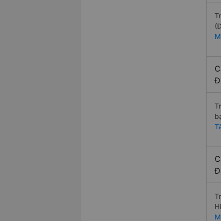
T
(
M
C
Đ
T
b
T
C
Đ
T
H
M