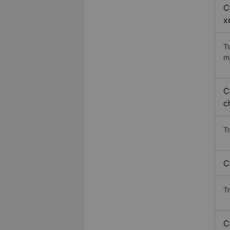
C
x
T
m
C
c
T
C
T
C