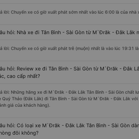
rả lời: Chuyến xe có giờ xuất phát sớm nhất vào lúc 6:00 là của nhà
âu hỏi: Nhà xe đi Tân Bình - Sài Gòn từ M`Đrăk - Đắk Lắk n
rả lời: Chuyến xe có giờ xuất phát trễ (muộn) nhất là vào lúc 19:31 
âu hỏi: Review xe đi Tân Bình - Sài Gòn từ M`Đrăk - Đắk Lắ
ắc, cao cấp nhất?
rả lời: Những hãng xe đi M`Đrăk - Đắk Lắk Tân Bình - Sài Gòn chất lư
e Quý Thảo (Đắk Lắk) đi Tân Bình - Sài Gòn từ M`Đrăk - Đắk Lắk với
ánh giá của khách hàng).
âu hỏi: Có loại xe M`Đrăk - Đắk Lắk Tân Bình - Sài Gòn dàn
hòng đôi không?