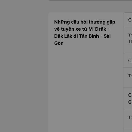
C
Những câu hỏi thường gặp
về tuyến xe từ M`Đrăk -
T
Đắk Lắk đi Tân Bình - Sài
T
Gòn
C
T
C
G
Tr