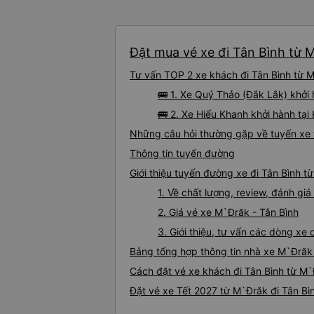
Đặt mua vé xe đi Tân Bình từ M
Tư vấn TOP 2 xe khách đi Tân Bình từ M
🚌 1. Xe Quý Thảo (Đắk Lắk) khởi
🚌 2. Xe Hiếu Khanh khởi hành tạ
Những câu hỏi thường gặp về tuyến xe 
Thông tin tuyến đường
Giới thiệu tuyến đường xe đi Tân Bình t
1. Về chất lượng, review, đánh gi
2. Giá vé xe M`Đrăk - Tân Bình
3. Giới thiệu, tư vấn các dòng x
Bảng tổng hợp thông tin nhà xe M`Đrăk 
Cách đặt vé xe khách đi Tân Bình từ M`
Đặt vé xe Tết 2027 từ M`Đrăk đi Tân Bì