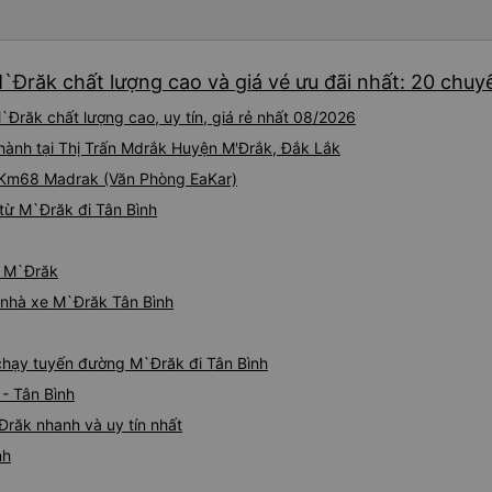
`Đrăk chất lượng cao và giá vé ưu đãi nhất: 20 chuy
`Đrăk chất lượng cao, uy tín, giá rẻ nhất 08/2026
 hành tại Thị Trấn Mdrắk Huyện M'Ðrắk, Đắk Lắk
i Km68 Madrak (Văn Phòng EaKar)
từ M`Đrăk đi Tân Bình
ừ M`Đrăk
á nhà xe M`Đrăk Tân Bình
e chạy tuyến đường M`Đrăk đi Tân Bình
- Tân Bình
Đrăk nhanh và uy tín nhất
nh