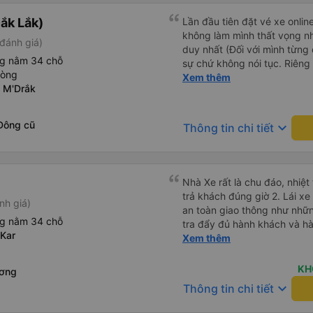
ắk Lắk)
Lần đầu tiên đặt vé xe onlin
không làm mình thất vọng n
đánh giá)
duy nhất (Đối với mình từng đ
ng nằm 34 chỗ
sự chứ không nói tục. Riêng 
hòng
rồi. Chú tài xế còn uống pe
Xem thêm
 M'Drắk
hút thuốc phè phè như các x
Được nằm đúng giường đã đặ
Đông cũ
keyboard_arrow_down
Thông tin chi tiết
Nhà Xe rất là chu đáo, nhiệt tình
trả khách đúng giờ 2. Lái xe an toàn êm ái ( không chạy mất
nh giá)
an toàn giao thông như nhữn
ng nằm 34 chỗ
tra đẩy đủ hành khách và hàn
Kar
Đặc biệt ngoài chăn gối và c
Xem thêm
Khanh còn có cả gối ôm 5. Đặc biệt nhất là hành khách còn
được tặng kèm 1 lon nước yến ướp lạnh.
KH
ương
vời, mình sẽ tiếp tục đặt vé nhà xe cho những chuyến đi tiếp
keyboard_arrow_down
Thông tin chi tiết
theo. Chúc nhà xe tương lai càng phát triển và đội ngũ công
nhân viên của nhà xe luôn lu