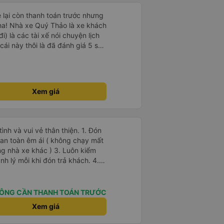
e lại còn thanh toán trước nhưng
ha! Nhà xe Quý Thảo là xe khách
i) là các tài xế nói chuyện lịch
cái này thôi là đã đánh giá 5 sao
psi rất dễ thương chứ không có
e khác. Đón trả đúng điểm.
t. Nói chung 10 điểm.
Xem giá
 và vui vẻ thân thiện. 1. Đón
g nhà xe khác ) 3. Luôn kiểm
h lý mỗi khi đón trả khách. 4.
ác tiện nghi khác, thì xe Hiếu
 Ok Trên cả tuyệt
ÔNG CẦN THANH TOÁN TRƯỚC
Xem giá
ôn vui vẻ giữ được sức khỏe !