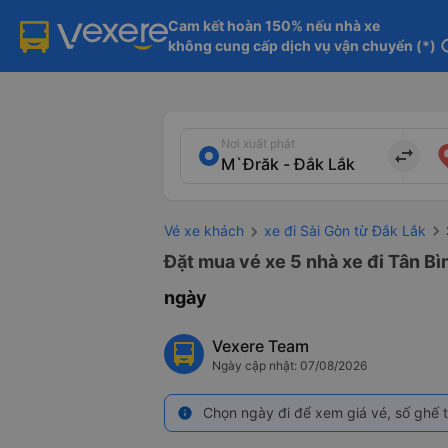
Cam kết hoàn 150% nếu nhà xe

không cung cấp dịch vụ vận chuyển (*)
in
Nơi xuất phát
import_export
Vé xe khách
xe đi Sài Gòn từ Đắk Lắk
Đặt mua vé xe 5 nhà xe đi Tân Bì
ngày
Vexere Team
Ngày cập nhật: 07/08/2026
Chọn ngày đi để xem giá vé, số ghế t
info