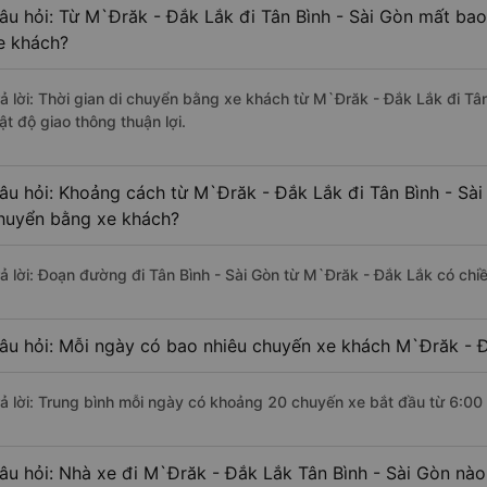
âu hỏi: Từ M`Đrăk - Đắk Lắk đi Tân Bình - Sài Gòn mất bao
e khách?
rả lời: Thời gian di chuyển bằng xe khách từ M`Đrăk - Đắk Lắk đi Tân
ật độ giao thông thuận lợi.
âu hỏi: Khoảng cách từ M`Đrăk - Đắk Lắk đi Tân Bình - Sài
huyển bằng xe khách?
rả lời: Đoạn đường đi Tân Bình - Sài Gòn từ M`Đrăk - Đắk Lắk có ch
âu hỏi: Mỗi ngày có bao nhiêu chuyến xe khách M`Đrăk - Đ
rả lời: Trung bình mỗi ngày có khoảng 20 chuyến xe bắt đầu từ 6:00
âu hỏi: Nhà xe đi M`Đrăk - Đắk Lắk Tân Bình - Sài Gòn nà