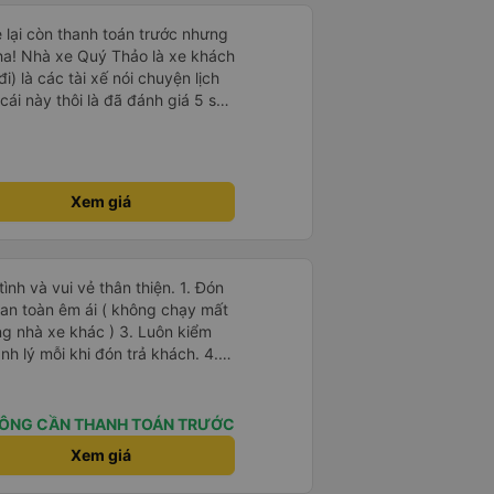
e lại còn thanh toán trước nhưng
ha! Nhà xe Quý Thảo là xe khách
i) là các tài xế nói chuyện lịch
cái này thôi là đã đánh giá 5 sao
psi rất dễ thương chứ không có
e khác. Đón trả đúng điểm.
t. Nói chung 10 điểm.
Xem giá
 và vui vẻ thân thiện. 1. Đón
g nhà xe khác ) 3. Luôn kiểm
h lý mỗi khi đón trả khách. 4.
ác tiện nghi khác, thì xe Hiếu
 Ok Trên cả tuyệt
ÔNG CẦN THANH TOÁN TRƯỚC
Xem giá
ôn vui vẻ giữ được sức khỏe !