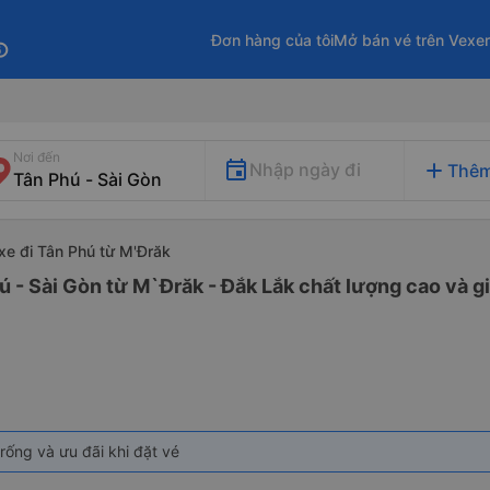
Đơn hàng của tôi
Mở bán vé trên Vexe
fo
Nơi đến
add
Nhập ngày đi
Thêm
xe đi Tân Phú từ M'Đrăk
ú - Sài Gòn từ M`Đrăk - Đắk Lắk chất lượng cao và gi
rống và ưu đãi khi đặt vé