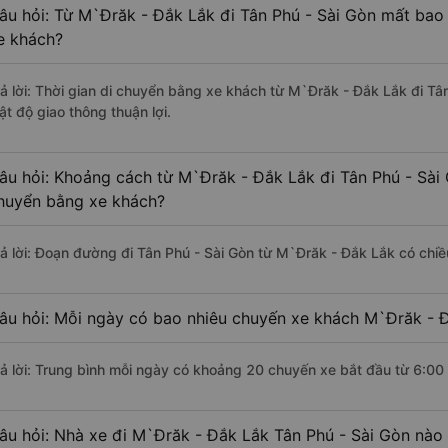
âu hỏi: Từ M`Đrăk - Đắk Lắk đi Tân Phú - Sài Gòn mất bao 
e khách?
rả lời: Thời gian di chuyển bằng xe khách từ M`Đrăk - Đắk Lắk đi Tâ
ật độ giao thông thuận lợi.
âu hỏi: Khoảng cách từ M`Đrăk - Đắk Lắk đi Tân Phú - Sài 
huyển bằng xe khách?
rả lời: Đoạn đường đi Tân Phú - Sài Gòn từ M`Đrăk - Đắk Lắk có chi
âu hỏi: Mỗi ngày có bao nhiêu chuyến xe khách M`Đrăk - Đ
rả lời: Trung bình mỗi ngày có khoảng 20 chuyến xe bắt đầu từ 6:00
âu hỏi: Nhà xe đi M`Đrăk - Đắk Lắk Tân Phú - Sài Gòn nào