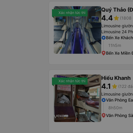
Quý Thảo (Đ
Xác nhận tức thì
4.4
star
(1808 
Limousine giườ
Limousine 24 P
Bến Xe Khách
11h5m
Bến Xe Miền 
Hiếu Khanh
Xác nhận tức thì
4.1
star
(122 đá
Limousine giườ
Văn Phòng Ea
8h50m
Văn Phòng Sà