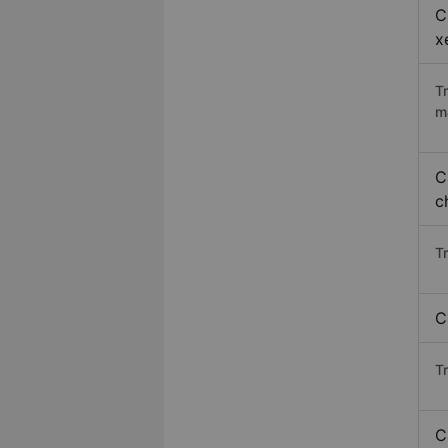
C
x
T
m
C
c
T
C
T
C