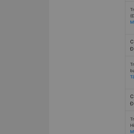
T
(
M
C
Đ
T
b
T
C
Đ
T
H
M