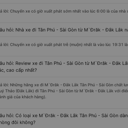
rả lời: Chuyến xe có giờ xuất phát sớm nhất vào lúc 6:00 là của nhà
âu hỏi: Nhà xe đi Tân Phú - Sài Gòn từ M`Đrăk - Đắk Lắk n
rả lời: Chuyến xe có giờ xuất phát trễ (muộn) nhất là vào lúc 19:31 
âu hỏi: Review xe đi Tân Phú - Sài Gòn từ M`Đrăk - Đắk Lắ
ắc, cao cấp nhất?
rả lời: Những hãng xe đi M`Đrăk - Đắk Lắk Tân Phú - Sài Gòn chất lượ
uý Thảo (Đắk Lắk) đi Tân Phú - Sài Gòn từ M`Đrăk - Đắk Lắk với điể
ánh giá của khách hàng).
âu hỏi: Có loại xe M`Đrăk - Đắk Lắk Tân Phú - Sài Gòn dàn
hòng đôi không?