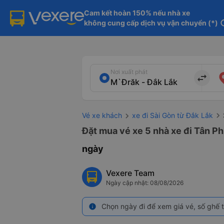
Cam kết hoàn 150% nếu nhà xe

không cung cấp dịch vụ vận chuyển (*)
in
Nơi xuất phát
import_export
Vé xe khách
xe đi Sài Gòn từ Đắk Lắk
Đặt mua vé xe 5 nhà xe đi Tân Ph
ngày
Vexere Team
Ngày cập nhật: 08/08/2026
Chọn ngày đi để xem giá vé, số ghế t
info