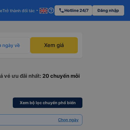
help_outline
phone
Hotline 24/7
Đăng nhập
re
Trở thành đối tác
arrow_drop_down
Xem giá
 ngày về
á vé ưu đãi nhất
: 20 chuyến mỗi
Xem bộ lọc chuyến phổ biến
Chọn ngày