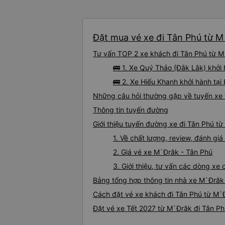
Đặt mua vé xe đi Tân Phú từ M
Tư vấn TOP 2 xe khách đi Tân Phú từ M`
🚌 1. Xe Quý Thảo (Đắk Lắk) khởi
🚌 2. Xe Hiếu Khanh khởi hành tạ
Những câu hỏi thường gặp về tuyến xe 
Thông tin tuyến đường
Giới thiệu tuyến đường xe đi Tân Phú t
1. Về chất lượng, review, đánh gi
2. Giá vé xe M`Đrăk - Tân Phú
3. Giới thiệu, tư vấn các dòng x
Bảng tổng hợp thông tin nhà xe M`Đrăk
Cách đặt vé xe khách đi Tân Phú từ M`Đ
Đặt vé xe Tết 2027 từ M`Đrăk đi Tân P