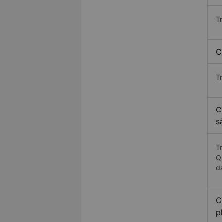
T
C
T
C
s
T
Q
đ
C
p