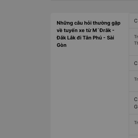
C
Những câu hỏi thường gặp
về tuyến xe từ M`Đrăk -
T
Đắk Lắk đi Tân Phú - Sài
T
Gòn
C
T
C
G
Tr