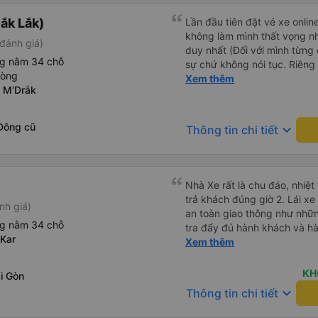
ắk Lắk)
Lần đầu tiên đặt vé xe onlin
không làm mình thất vọng n
đánh giá)
duy nhất (Đối với mình từng đ
ng nằm 34 chỗ
sự chứ không nói tục. Riêng 
hòng
rồi. Chú tài xế còn uống pe
Xem thêm
 M'Drắk
hút thuốc phè phè như các x
Được nằm đúng giường đã đặ
Đông cũ
keyboard_arrow_down
Thông tin chi tiết
Nhà Xe rất là chu đáo, nhiệt tình
trả khách đúng giờ 2. Lái xe an toàn êm ái ( không chạy mất
nh giá)
an toàn giao thông như nhữn
ng nằm 34 chỗ
tra đẩy đủ hành khách và hàn
Kar
Đặc biệt ngoài chăn gối và c
Xem thêm
Khanh còn có cả gối ôm 5. Đặc biệt nhất là hành khách còn
được tặng kèm 1 lon nước yến ướp lạnh.
KH
i Gòn
vời, mình sẽ tiếp tục đặt vé nhà xe cho những chuyến đi tiếp
keyboard_arrow_down
Thông tin chi tiết
theo. Chúc nhà xe tương lai càng phát triển và đội ngũ công
nhân viên của nhà xe luôn lu