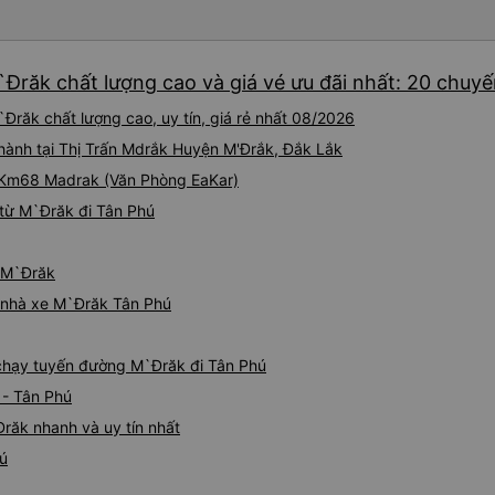
`Đrăk chất lượng cao và giá vé ưu đãi nhất: 20 chuy
Đrăk chất lượng cao, uy tín, giá rẻ nhất 08/2026
 hành tại Thị Trấn Mdrắk Huyện M'Ðrắk, Đắk Lắk
i Km68 Madrak (Văn Phòng EaKar)
từ M`Đrăk đi Tân Phú
ừ M`Đrăk
á nhà xe M`Đrăk Tân Phú
e chạy tuyến đường M`Đrăk đi Tân Phú
 - Tân Phú
răk nhanh và uy tín nhất
hú