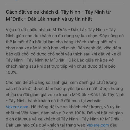
Cách đặt vé xe khách đi Tây Ninh - Tây Ninh từ
M`Đrăk - Đắk Lắk nhanh và uy tín nhất
Việc có rất nhiều nhà xe M`Đrăk - Đắk Lắk Tây Ninh - Tây
Ninh giúp cho du khách có đa dạng sự lựa chọn. Đây cũng có
thể là một điều bất lợi làm cho hàng khách không biết nên
chọn nhà xe nào là phù hợp với mình. Bên cạnh đó, việc đảm
bảo giữ chỗ, có được chỗ ngồi yêu thích sau khi đặt vé xe đi
Tây Ninh - Tây Ninh từ M`Đrăk - Đắk Lắk giữa nhà xe với
khách hàng sau khi đặt trực tiếp vẫn chưa được đảm bảo
100%.
Cho nên để dễ dàng so sánh giá, xem đánh giá chất lượng
các nhà xe đi, được đảm bảo quyền lợi cao nhất, được hưởng
nhiều ưu đãi giảm giá vé xe khách M`Đrăk - Đắk Lắk Tây Ninh
- Tây Ninh, hành khách có thể đặt mua tại website
Vexere.com
- Hệ thống đặt vé xe khách chất lượng, và uy tín
nhất tại Việt Nam, đảm bảo giữ chỗ 100%. Đối với bất cứ giao
dịch đặt mua vé xe khách đi Tây Ninh - Tây Ninh từ M`Đrăk -
Đắk Lắk nào của quý khách tại trang web
Vexere.com
đều