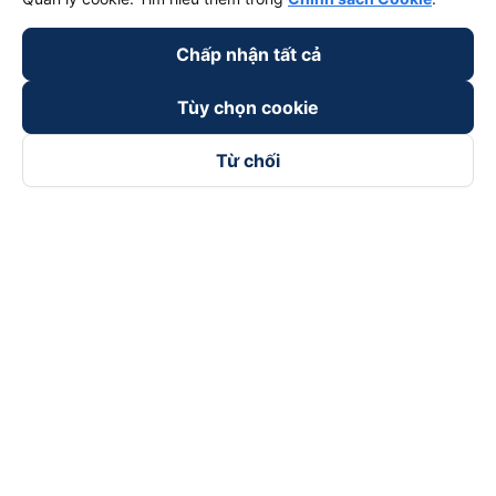
Chấp nhận tất cả
Tùy chọn cookie
Từ chối
Theo dõi chúng tôi trên
Facebook
Tiktok
Youtube
Công ty TNHH Thương Mại Dịch Vụ Vexere
Địa chỉ đăng ký kinh doanh: 8C Chữ Đồng Tử, Phường Tân
Sơn Nhất, TP. Hồ Chí Minh, Việt Nam
Địa chỉ
:
Lầu 2, toà nhà H3 Circo Hoàng Diệu, 384 Hoàng Diệu,
Phường Khánh Hội, TP Hồ Chí Minh, Việt Nam
Tầng 3, toà nhà 101 Láng Hạ, 101 Láng Hạ, Phường Láng, TP.
Hà Nội, Việt Nam
Giấy chứng nhận ĐKKD số 0315133726 do Sở KH và ĐT TP.
Hồ Chí Minh cấp lần đầu ngày 27/6/2018