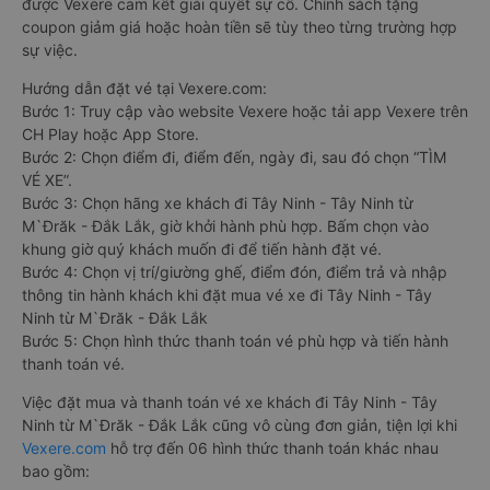
được Vexere cam kết giải quyết sự cố. Chính sách tặng
coupon giảm giá hoặc hoàn tiền sẽ tùy theo từng trường hợp
sự việc.
Hướng dẫn đặt vé tại Vexere.com:
Bước 1: Truy cập vào website Vexere hoặc tải app Vexere trên
CH Play hoặc App Store.
Bước 2: Chọn điểm đi, điểm đến, ngày đi, sau đó chọn “TÌM
VÉ XE”.
Bước 3: Chọn hãng xe khách đi Tây Ninh - Tây Ninh từ
M`Đrăk - Đắk Lắk, giờ khởi hành phù hợp. Bấm chọn vào
khung giờ quý khách muốn đi để tiến hành đặt vé.
Bước 4: Chọn vị trí/giường ghế, điểm đón, điểm trả và nhập
thông tin hành khách khi đặt mua vé xe đi Tây Ninh - Tây
Ninh từ M`Đrăk - Đắk Lắk
Bước 5: Chọn hình thức thanh toán vé phù hợp và tiến hành
thanh toán vé.
Việc đặt mua và thanh toán vé xe khách đi Tây Ninh - Tây
Ninh từ M`Đrăk - Đắk Lắk cũng vô cùng đơn giản, tiện lợi khi
Vexere.com
hỗ trợ đến 06 hình thức thanh toán khác nhau
bao gồm: