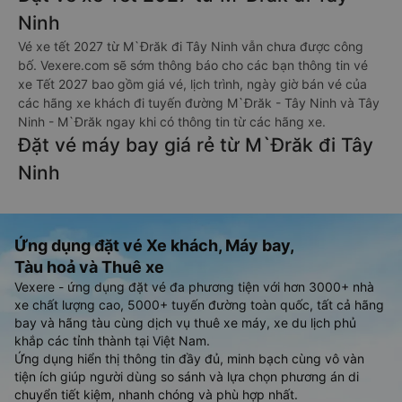
Ninh
Vé xe tết 2027 từ M`Đrăk đi Tây Ninh vẫn chưa được công
bố. Vexere.com sẽ sớm thông báo cho các bạn thông tin vé
xe Tết 2027 bao gồm giá vé, lịch trình, ngày giờ bán vé của
các hãng xe khách đi tuyến đường M`Đrăk - Tây Ninh và Tây
Ninh - M`Đrăk ngay khi có thông tin từ các hãng xe.
Đặt vé máy bay giá rẻ từ M`Đrăk đi Tây
Ninh
Ứng dụng đặt vé Xe khách, Máy bay,
Tàu hoả và Thuê xe
Vexere - ứng dụng đặt vé đa phương tiện với hơn 3000+ nhà
xe chất lượng cao, 5000+ tuyến đường toàn quốc, tất cả hãng
bay và hãng tàu cùng dịch vụ thuê xe máy, xe du lịch phủ
khắp các tỉnh thành tại Việt Nam.
Ứng dụng hiển thị thông tin đầy đủ, minh bạch cùng vô vàn
tiện ích giúp người dùng so sánh và lựa chọn phương án di
chuyển tiết kiệm, nhanh chóng và phù hợp nhất.