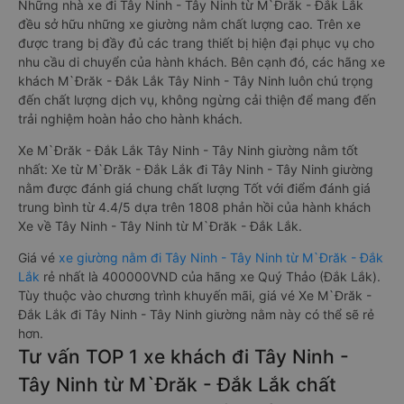
Những nhà xe đi Tây Ninh - Tây Ninh từ M`Đrăk - Đắk Lắk
đều sở hữu những xe giường nằm chất lượng cao. Trên xe
được trang bị đầy đủ các trang thiết bị hiện đại phục vụ cho
nhu cầu di chuyển của hành khách. Bên cạnh đó, các hãng xe
khách M`Đrăk - Đắk Lắk Tây Ninh - Tây Ninh luôn chú trọng
đến chất lượng dịch vụ, không ngừng cải thiện để mang đến
trải nghiệm hoàn hảo cho hành khách.
Xe M`Đrăk - Đắk Lắk Tây Ninh - Tây Ninh giường nằm tốt
nhất: Xe từ M`Đrăk - Đắk Lắk đi Tây Ninh - Tây Ninh giường
nằm được đánh giá chung chất lượng Tốt với điểm đánh giá
trung bình từ 4.4/5 dựa trên 1808 phản hồi của hành khách
Xe về Tây Ninh - Tây Ninh từ M`Đrăk - Đắk Lắk.
Giá vé
xe giường nằm đi Tây Ninh - Tây Ninh từ M`Đrăk - Đắk
Lắk
rẻ nhất là 400000VND của hãng xe Quý Thảo (Đắk Lắk).
Tùy thuộc vào chương trình khuyến mãi, giá vé Xe M`Đrăk -
Đắk Lắk đi Tây Ninh - Tây Ninh giường nằm này có thể sẽ rẻ
hơn.
Tư vấn TOP 1 xe khách đi Tây Ninh -
Tây Ninh từ M`Đrăk - Đắk Lắk chất