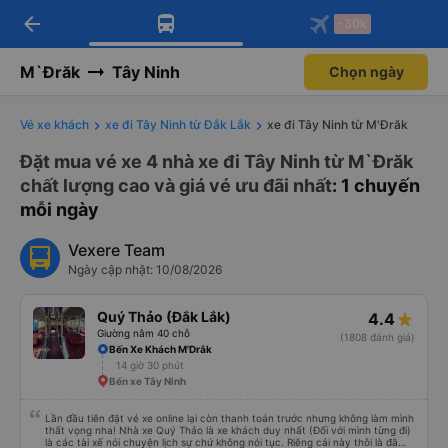
arrow_back
Tải app Vexere ngay!
Tải app Vexere
-30k
Mở app
Mở app
Nhận ưu đãi thành viên độc
-30k/ghế khi đặt vé máy bay qua
quyền
app
M`Đrăk
Tây Ninh
Chọn ngày
Vé xe khách
xe đi Tây Ninh từ Đắk Lắk
xe đi Tây Ninh từ M'Đrăk
Đặt mua vé xe 4 nhà xe đi Tây Ninh từ M`Đrăk
chất lượng cao và giá vé ưu đãi nhất
: 1 chuyến
mỗi ngày
Vexere Team
Ngày cập nhật: 10/08/2026
Quý Thảo (Đắk Lắk)
4.4
Giường nằm 40 chỗ
(1808 đánh giá)
Bến Xe Khách M'Drắk
14 giờ 30 phút
Bến xe Tây Ninh
Lần đầu tiên đặt vé xe online lại còn thanh toán trước nhưng không làm mình
thất vọng nha! Nhà xe Quý Thảo là xe khách duy nhất (Đối với mình từng đi)
là các tài xế nói chuyện lịch sự chứ không nói tục. Riêng cái này thôi là đã