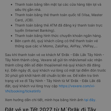
Thanh toán bằng tiền mặt tại các cửa hàng tiện lợi và
siêu thị gần nhà.
Thanh toán bằng thẻ thanh toán quốc tế (Visa, Master
Card, JCB).
Thanh toán bằng thẻ ATM đã đăng ký thanh toán trực
tuyến (Internet Banking).
Thanh toán bằng hình thức chuyển khoản ngân hàng.
Bên cạnh đó, quý khách cũng có thể thanh toán vé
thông qua các ví Momo, ZaloPay, AirPay, VNPay,…
Sau khi thanh toán vé xe khách M`Đrăk - Đắk Lắk Tây Ninh -
Tây Ninh thành công, Vexere sẽ gửi tin nhắn/email xác nhận
thành công đến số điện thoại/email mà quý khách đã đăng
ký. Đến ngày đi, quý khách vui lòng có mặt tại điểm đón trước
30 phút giờ khởi hành để chuẩn bị lên xe. Để kiểm tra tình
trạng vé xe đi Tây Ninh - Tây Ninh từ M`Đrăk - Đắk Lắk đã
đặt, quý khách vui lòng truy cập
https://vexere.com/vi-
VN/booking/ticketinfo
Xem hướng dẫn chi tiết, minh họa bằng hình ảnh
tại đây.
Đặt vé xe Tết 2027 từ M`Đrăk đi Tây