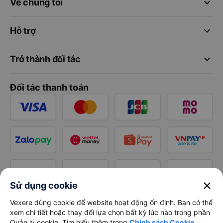
keyboard_arrow_down
Về chúng tôi
keyboard_arrow_down
Hỗ trợ
keyboard_arrow_down
Trở thành đối tác
Đối tác thanh toán
close
Sử dụng cookie
Vexere dùng cookie để website hoạt động ổn định. Bạn có thể
xem chi tiết hoặc thay đổi lựa chọn bất kỳ lúc nào trong phần
Quản lý cookie. Tìm hiểu thêm trong
Chính sách Cookie
.