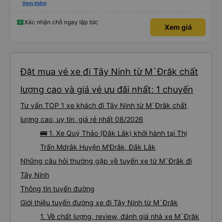
đánh giá 5 sao rồi. Chú tài xế còn uống pepsi rất dễ thương chứ không có
Xem thêm
hút thuốc phè phè như các xe khác. Đón trả đúng điểm. Được nằm đúng
giường đã đặt. Nói chung 10 điểm.
Xác nhận chỗ ngay lập tức
Xem giá
Đặt mua vé xe đi Tây Ninh từ M`Đrăk chất
lượng cao và giá vé ưu đãi nhất: 1 chuyến
Tư vấn TOP 1 xe khách đi Tây Ninh từ M`Đrăk chất
lượng cao, uy tín, giá rẻ nhất 08/2026
🚌 1. Xe Quý Thảo (Đắk Lắk) khởi hành tại Thị
Trấn Mdrắk Huyện M'Ðrắk, Đắk Lắk
Những câu hỏi thường gặp về tuyến xe từ M`Đrăk đi
Tây Ninh
Thông tin tuyến đường
Giới thiệu tuyến đường xe đi Tây Ninh từ M`Đrăk
1. Về chất lượng, review, đánh giá nhà xe M`Đrăk