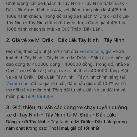
Chất lượng các xe khách đi Tây Ninh - Tây Ninh từ M`Đrăk -
Đắk Lắk được đánh giá 4.4, với điểm trung bình là 4.4/5 bởi
1808 hành khách. Trong đó hãng xe khách M`Đrăk - Đắk Lắk
Tây Ninh - Tây Ninh tốt nhất tuyến được đánh giá 4.4/5 bởi
1808 hành khách là nhà xe Quý Thảo (Đắk Lắk).
2. Giá vé xe M`Đrăk - Đắk Lắk Tây Ninh - Tây Ninh
Hiện tại, theo cập nhật mới nhất của
Vexere.com
, giá vé xe
khách đi Tây Ninh - Tây Ninh từ M`Đrăk - Đắk Lắk có mức giá
dao động từ 400000 đồng - 400000 đồng. Trong đó, nhà xe
Quý Thảo (Đắk Lắk) có giá vé rẻ nhất, chỉ 400000 đồng. Đặt
vé xe M`Đrăk - Đắk Lắk Tây Ninh - Tây Ninh chính hãng tại
Vexere.com
để có giá rẻ nhất, đảm bảo giữ chỗ 100% và hỗ
trợ đổi trả vé miễn phí. Tổng đài tư vấn, đặt vé và đổi trả vé
miễn phí:
1900 888684
.
3. Giới thiệu, tư vấn các dòng xe chạy tuyến đường
xe đi Tây Ninh - Tây Ninh từ M`Đrăk - Đắk Lắk:
Dòng xe đi Tây Ninh - Tây Ninh từ M`Đrăk - Đắk Lắk giường
nằm chất lượng cao: Thoải mái, giá cả tốt nhất