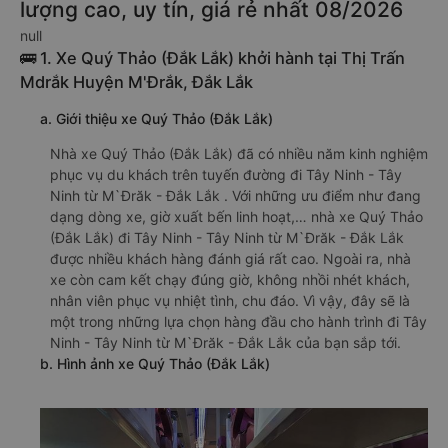
lượng cao, uy tín, giá rẻ nhất 08/2026
null
🚌 1. Xe Quý Thảo (Đắk Lắk) khởi hành tại Thị Trấn
Mdrắk Huyện M'Ðrắk, Đắk Lắk
a. Giới thiệu xe Quý Thảo (Đắk Lắk)
Nhà xe Quý Thảo (Đắk Lắk) đã có nhiều năm kinh nghiệm
phục vụ du khách trên tuyến đường đi Tây Ninh - Tây
Ninh từ M`Đrăk - Đắk Lắk . Với những ưu điểm như đang
dạng dòng xe, giờ xuất bến linh hoạt,… nhà xe Quý Thảo
(Đắk Lắk) đi Tây Ninh - Tây Ninh từ M`Đrăk - Đắk Lắk
được nhiều khách hàng đánh giá rất cao. Ngoài ra, nhà
xe còn cam kết chạy đúng giờ, không nhồi nhét khách,
nhân viên phục vụ nhiệt tình, chu đáo. Vì vậy, đây sẽ là
một trong những lựa chọn hàng đầu cho hành trình đi Tây
Ninh - Tây Ninh từ M`Đrăk - Đắk Lắk của bạn sắp tới.
b. Hình ảnh xe Quý Thảo (Đắk Lắk)