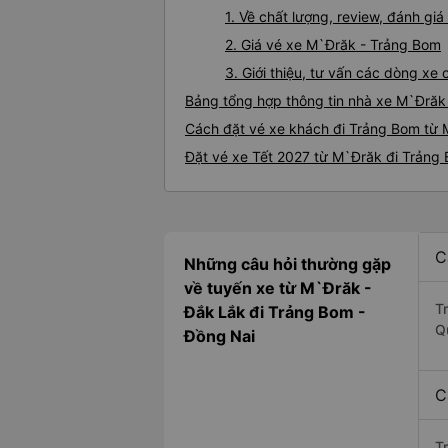
1. Về chất lượng, review, đánh g
2. Giá vé xe M`Đrăk - Trảng Bom
3. Giới thiệu, tư vấn các dòng x
Bảng tổng hợp thông tin nhà xe M`Đrăk
Cách đặt vé xe khách đi Trảng Bom từ 
Đặt vé xe Tết 2027 từ M`Đrăk đi Trảng
C
Những câu hỏi thường gặp
về tuyến xe từ M`Đrăk -
T
Đắk Lắk đi Trảng Bom -
Q
Đồng Nai
C
T