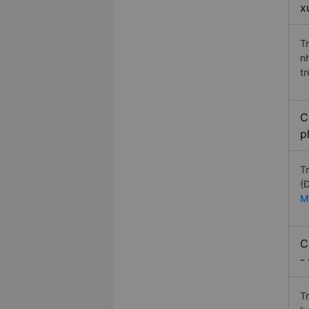
x
T
n
t
C
p
T
(
M
C
-
T