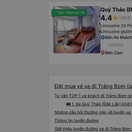
Quý Thảo (Đ
Xác nhận tức thì
4.4
star
(1805 
Limousine 24 P
Limousine giườ
Bến Xe Khách
13h55m
Bến Cam
Đặt mua vé xe đi Trảng Bom từ
Tư vấn TOP 1 xe khách đi Trảng Bom từ 
🚌 1. Xe Quý Thảo (Đắk Lắk) khởi
Những câu hỏi thường gặp về tuyến xe
Thông tin tuyến đường
Giới thiệu tuyến đường xe đi Trảng Bom