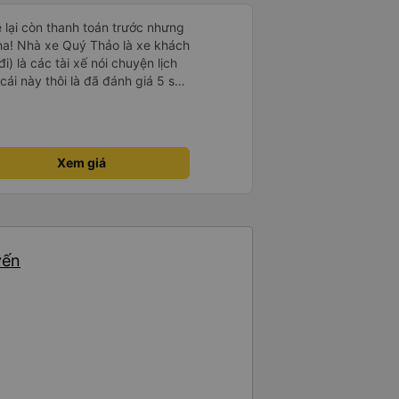
e lại còn thanh toán trước nhưng
ha! Nhà xe Quý Thảo là xe khách
i) là các tài xế nói chuyện lịch
cái này thôi là đã đánh giá 5 sao
psi rất dễ thương chứ không có
e khác. Đón trả đúng điểm.
t. Nói chung 10 điểm.
Xem giá
yến