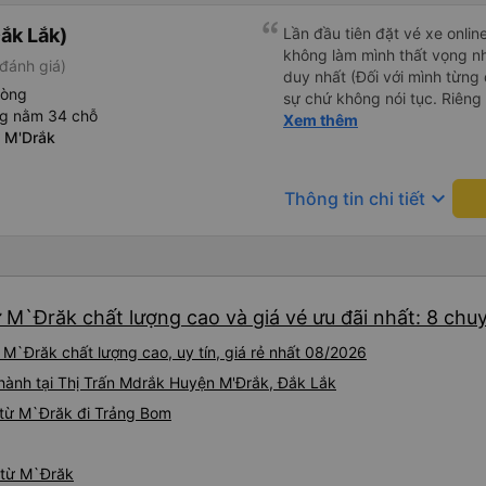
ắk Lắk)
Lần đầu tiên đặt vé xe onlin
không làm mình thất vọng n
đánh giá)
duy nhất (Đối với mình từng đ
hòng
sự chứ không nói tục. Riêng 
ng nằm 34 chỗ
rồi. Chú tài xế còn uống pe
Xem thêm
 M'Drắk
hút thuốc phè phè như các x
Được nằm đúng giường đã đặ
keyboard_arrow_down
Thông tin chi tiết
 M`Đrăk chất lượng cao và giá vé ưu đãi nhất: 8 chu
M`Đrăk chất lượng cao, uy tín, giá rẻ nhất 08/2026
 hành tại Thị Trấn Mdrắk Huyện M'Ðrắk, Đắk Lắk
 từ M`Đrăk đi Trảng Bom
 từ M`Đrăk