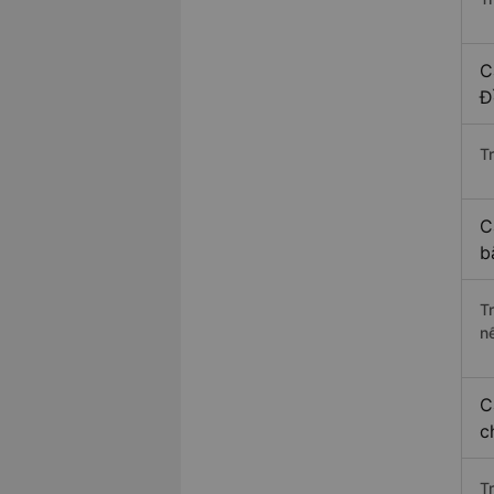
C
Đ
Tr
C
b
T
n
C
c
T