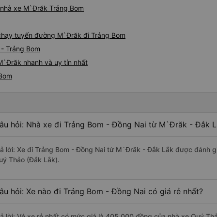
iá nhà xe M`Đrăk Trảng Bom
e chạy tuyến đường M`Đrăk đi Trảng Bom
 - Trảng Bom
M`Đrăk nhanh và uy tín nhất
 Bom
âu hỏi: Nhà xe đi Trảng Bom - Đồng Nai từ M`Đrăk - Đắk L
rả lời: Xe đi Trảng Bom - Đồng Nai từ M`Đrăk - Đắk Lắk được đánh gi
uý Thảo (Đắk Lắk).
âu hỏi: Xe nào đi Trảng Bom - Đồng Nai có giá rẻ nhất?
rả lời: Vé xe rẻ nhất có mức giá là 405.000 đồng của nhà xe Quý Th