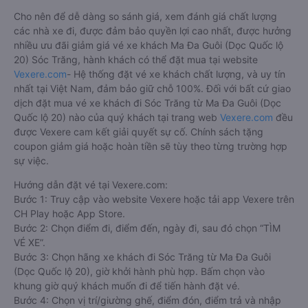
Cho nên để dễ dàng so sánh giá, xem đánh giá chất lượng
các nhà xe đi, được đảm bảo quyền lợi cao nhất, được hưởng
nhiều ưu đãi giảm giá vé xe khách Ma Đa Guôi (Dọc Quốc lộ
20) Sóc Trăng, hành khách có thể đặt mua tại website
Vexere.com
- Hệ thống đặt vé xe khách chất lượng, và uy tín
nhất tại Việt Nam, đảm bảo giữ chỗ 100%. Đối với bất cứ giao
dịch đặt mua vé xe khách đi Sóc Trăng từ Ma Đa Guôi (Dọc
Quốc lộ 20) nào của quý khách tại trang web
Vexere.com
đều
được Vexere cam kết giải quyết sự cố. Chính sách tặng
coupon giảm giá hoặc hoàn tiền sẽ tùy theo từng trường hợp
sự việc.
Hướng dẫn đặt vé tại Vexere.com:
Bước 1: Truy cập vào website Vexere hoặc tải app Vexere trên
CH Play hoặc App Store.
Bước 2: Chọn điểm đi, điểm đến, ngày đi, sau đó chọn “TÌM
VÉ XE”.
Bước 3: Chọn hãng xe khách đi Sóc Trăng từ Ma Đa Guôi
(Dọc Quốc lộ 20), giờ khởi hành phù hợp. Bấm chọn vào
khung giờ quý khách muốn đi để tiến hành đặt vé.
Bước 4: Chọn vị trí/giường ghế, điểm đón, điểm trả và nhập