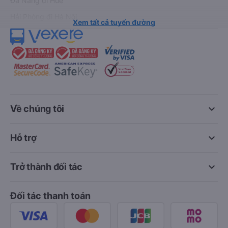
Đà Nẵng đi Huế
Hải Phòng đi Hà Nội
Xem tất cả tuyến đường
keyboard_arrow_down
Về chúng tôi
keyboard_arrow_down
Hỗ trợ
keyboard_arrow_down
Trở thành đối tác
Đối tác thanh toán