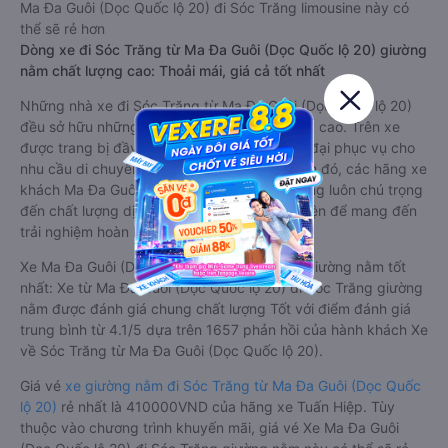
Ma Đa Guôi (Dọc Quốc lộ 20) đi Sóc Trăng limousine này có
thể sẽ rẻ hơn
Dòng xe đi Sóc Trăng từ Ma Đa Guôi (Dọc Quốc lộ 20) giường
nằm chất lượng cao: Thoải mái, giá cả tốt nhất
Những nhà xe đi Sóc Trăng từ Ma Đa Guôi (Dọc Quốc lộ 20)
đều sở hữu những xe giường nằm chất lượng cao. Trên xe
được trang bị đầy đủ các trang thiết bị hiện đại phục vụ cho
nhu cầu di chuyển của hành khách. Bên cạnh đó, các hãng xe
khách Ma Đa Guôi (Dọc Quốc lộ 20) Sóc Trăng luôn chú trọng
đến chất lượng dịch vụ, không ngừng cải thiện để mang đến
trải nghiệm hoàn hảo cho hành khách.
Xe Ma Đa Guôi (Dọc Quốc lộ 20) Sóc Trăng giường nằm tốt
nhất: Xe từ Ma Đa Guôi (Dọc Quốc lộ 20) đi Sóc Trăng giường
nằm được đánh giá chung chất lượng Tốt với điểm đánh giá
trung bình từ 4.1/5 dựa trên 1657 phản hồi của hành khách Xe
về Sóc Trăng từ Ma Đa Guôi (Dọc Quốc lộ 20).
Giá vé
xe giường nằm đi Sóc Trăng từ Ma Đa Guôi (Dọc Quốc
lộ 20)
rẻ nhất là 410000VND của hãng xe Tuấn Hiệp. Tùy
thuộc vào chương trình khuyến mãi, giá vé Xe Ma Đa Guôi