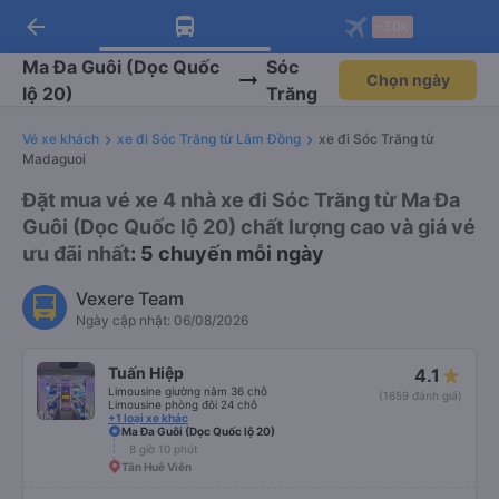
arrow_back
Tải app Vexere ngay!
Tải app Vexere
-30k
Mở app
Mở app
Nhận ưu đãi thành viên độc
-30k/ghế khi đặt vé máy bay qua
quyền
app
Ma Đa Guôi (Dọc Quốc
Sóc
Chọn ngày
lộ 20)
Trăng
Vé xe khách
xe đi Sóc Trăng từ Lâm Đồng
xe đi Sóc Trăng từ
Madaguoi
Đặt mua vé xe 4 nhà xe đi Sóc Trăng từ Ma Đa
Guôi (Dọc Quốc lộ 20) chất lượng cao và giá vé
ưu đãi nhất
: 5 chuyến mỗi ngày
Vexere Team
Ngày cập nhật: 06/08/2026
Tuấn Hiệp
4.1
Limousine giường nằm 36 chỗ
(1659 đánh giá)
Limousine phòng đôi 24 chỗ
+1 loại xe khác
Ma Đa Guôi (Dọc Quốc lộ 20)
8 giờ 10 phút
Tân Huê Viên