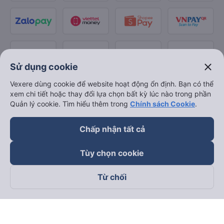
close
Sử dụng cookie
Vexere dùng cookie để website hoạt động ổn định. Bạn có thể
xem chi tiết hoặc thay đổi lựa chọn bất kỳ lúc nào trong phần
Quản lý cookie. Tìm hiểu thêm trong
Chính sách Cookie
.
Chấp nhận tất cả
Tùy chọn cookie
Từ chối
Theo dõi chúng tôi trên
Facebook
Tiktok
Youtube