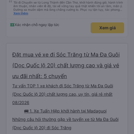
Tôi đi Chuyến xe từ Long Thành đến Cần Thơ, khởi hành đúng giờ, hành trình
êm thuận, nhân viên lễ độ, tài xế vững tay quả thật khiến tôi an tâm, mãn ý.
Đường xa muôn dặm mà lòng chẳng vướng lo. Phục vụ tận tụy, tác phong
nghiêm cẩn, hiếm thấy giữa thời buổi kim tiền vội vã. Xã hội loạn đạo. Xin gửi
Xem thêm
lời tán dương chân thành, kính chúc nhà xe ngày một hưng thịnh, vạn lộ bình
an.”
Xác nhận chỗ ngay lập tức
Xem giá
Đặt mua vé xe đi Sóc Trăng từ Ma Đa Guôi
(Dọc Quốc lộ 20) chất lượng cao và giá vé
ưu đãi nhất: 5 chuyến
Tư vấn TOP 1 xe khách đi Sóc Trăng từ Ma Đa Guôi
(Dọc Quốc lộ 20) chất lượng cao, uy tín, giá rẻ nhất
08/2026
🚌 1. Xe Tuấn Hiệp khởi hành tại Madaguoi
Những câu hỏi thường gặp về tuyến xe từ Ma Đa Guôi
(Dọc Quốc lộ 20) đi Sóc Trăng