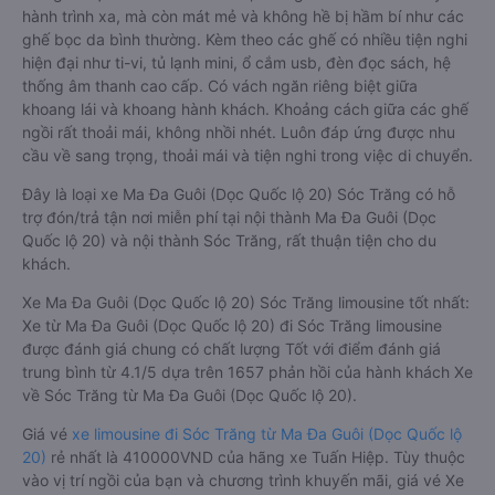
hành trình xa, mà còn mát mẻ và không hề bị hầm bí như các
ghế bọc da bình thường. Kèm theo các ghế có nhiều tiện nghi
hiện đại như ti-vi, tủ lạnh mini, ổ cắm usb, đèn đọc sách, hệ
thống âm thanh cao cấp. Có vách ngăn riêng biệt giữa
khoang lái và khoang hành khách. Khoảng cách giữa các ghế
ngồi rất thoải mái, không nhồi nhét. Luôn đáp ứng được nhu
cầu về sang trọng, thoải mái và tiện nghi trong việc di chuyển.
Đây là loại xe Ma Đa Guôi (Dọc Quốc lộ 20) Sóc Trăng có hỗ
trợ đón/trả tận nơi miễn phí tại nội thành Ma Đa Guôi (Dọc
Quốc lộ 20) và nội thành Sóc Trăng, rất thuận tiện cho du
khách.
Xe Ma Đa Guôi (Dọc Quốc lộ 20) Sóc Trăng limousine tốt nhất:
Xe từ Ma Đa Guôi (Dọc Quốc lộ 20) đi Sóc Trăng limousine
được đánh giá chung có chất lượng Tốt với điểm đánh giá
trung bình từ 4.1/5 dựa trên 1657 phản hồi của hành khách Xe
về Sóc Trăng từ Ma Đa Guôi (Dọc Quốc lộ 20).
Giá vé
xe limousine đi Sóc Trăng từ Ma Đa Guôi (Dọc Quốc lộ
20)
rẻ nhất là 410000VND của hãng xe Tuấn Hiệp. Tùy thuộc
vào vị trí ngồi của bạn và chương trình khuyến mãi, giá vé Xe