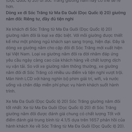
(Dọc Quốc lộ 20) đi Sóc Trăng giường nằm này có thể sẽ rẻ
hơn.
Dòng xe đi Sóc Trăng từ Ma Đa Guôi (Dọc Quốc lộ 20) giường
nằm đôi: Riêng tư, đầy đủ tiện nghi
Xe khách đi Sóc Trăng từ Ma Đa Guôi (Dọc Quốc lộ 20)
giường nằm đôi là loại xe đặc biệt. Với mỗi giường được thiết
kế như một phòng ngủ khách sạn sang trọng, hiện đại. Đây là
dòng xe giường nằm cho cặp đôi đi Sóc Trăng mới xuất hiện
tại Việt Nam. Loại xe giường nằm đôi ra đời nhằm đáp ứng
yêu cầu ngày càng cao của khách hàng về chất lượng dịch
vụ vận tải. So với xe giường nằm thông thường, xe giường
nằm đôi đi Sóc Trăng có nhiều ưu điểm và tiện nghi vượt trội.
Màn hình LCD với hàng nghìn bộ phim giải trí, wifi, và nước
uống và chăn đắp miễn phí phục vụ hành khách suốt hành
trình.
Xe Ma Đa Guôi (Dọc Quốc lộ 20) Sóc Trăng giường nằm đôi
tốt nhất: Xe từ Ma Đa Guôi (Dọc Quốc lộ 20) đi Sóc Trăng
giường nằm đôi được đánh giá chung có chất lượng Tốt với
điểm đánh giá trung bình từ 4.1/5 dựa trên 1657 phản hồi của
hành khách Xe về Sóc Trăng từ Ma Đa Guôi (Dọc Quốc lộ 20).