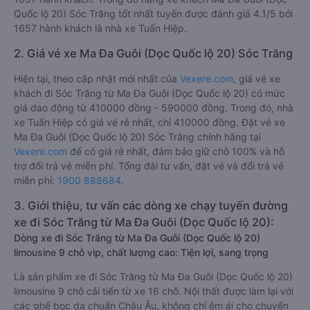
Quốc lộ 20) Sóc Trăng tốt nhất tuyến được đánh giá 4.1/5 bởi
1657 hành khách là nhà xe Tuấn Hiệp.
2. Giá vé xe Ma Đa Guôi (Dọc Quốc lộ 20) Sóc Trăng
Hiện tại, theo cập nhật mới nhất của
Vexere.com
, giá vé xe
khách đi Sóc Trăng từ Ma Đa Guôi (Dọc Quốc lộ 20) có mức
giá dao động từ 410000 đồng - 590000 đồng. Trong đó, nhà
xe Tuấn Hiệp có giá vé rẻ nhất, chỉ 410000 đồng. Đặt vé xe
Ma Đa Guôi (Dọc Quốc lộ 20) Sóc Trăng chính hãng tại
Vexere.com
để có giá rẻ nhất, đảm bảo giữ chỗ 100% và hỗ
trợ đổi trả vé miễn phí. Tổng đài tư vấn, đặt vé và đổi trả vé
miễn phí:
1900 888684
.
3. Giới thiệu, tư vấn các dòng xe chạy tuyến đường
xe đi Sóc Trăng từ Ma Đa Guôi (Dọc Quốc lộ 20):
Dòng xe đi Sóc Trăng từ Ma Đa Guôi (Dọc Quốc lộ 20)
limousine 9 chỗ vip, chất lượng cao: Tiện lợi, sang trọng
Là sản phẩm xe đi Sóc Trăng từ Ma Đa Guôi (Dọc Quốc lộ 20)
limousine 9 chỗ cải tiến từ xe 16 chỗ. Nội thất được làm lại với
các ghế bọc da chuẩn Châu Âu, không chỉ êm ái cho chuyến