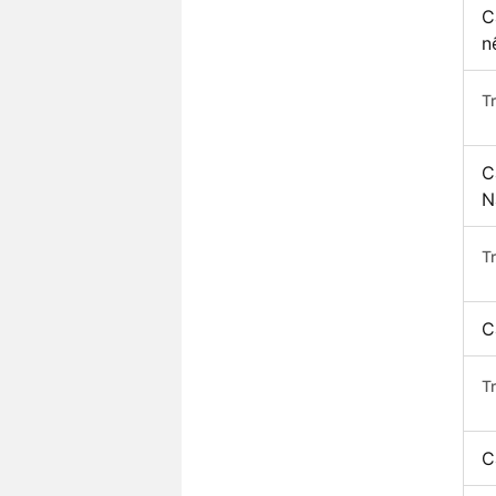
C
n
T
C
N
T
C
T
C