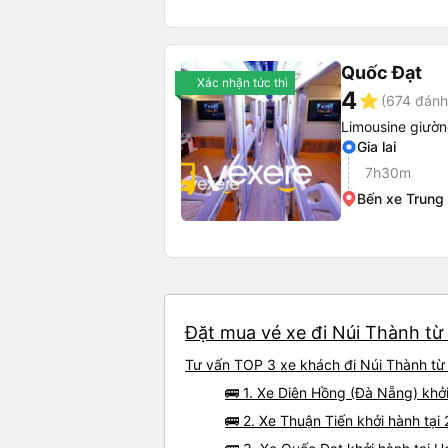
Quốc Đạt
Xác nhận tức thì
4
star
(674 đánh
Limousine giườ
Gia lai
7h30m
Bến xe Trung
Đặt mua vé xe đi Núi Thành từ
Tư vấn TOP 3 xe khách đi Núi Thành từ 
🚌 1. Xe Diên Hồng (Đà Nẵng) khở
🚌 2. Xe Thuận Tiến khởi hành tạ