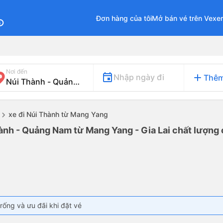
Đơn hàng của tôi
Mở bán vé trên Vexe
fo
Nơi đến
add
Nhập ngày đi
Thêm
xe đi Núi Thành từ Mang Yang
ành - Quảng Nam từ Mang Yang - Gia Lai chất lượng c
rống và ưu đãi khi đặt vé