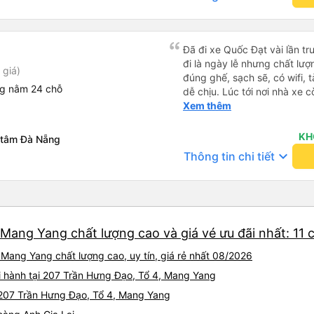
Đã đi xe Quốc Đạt vài lần t
đi là ngày lễ nhưng chất lượ
 giá)
đúng ghế, sạch sẽ, có wifi, 
ng nằm 24 chỗ
dễ chịu. Lúc tới nơi nhà xe c
nhà. 10đ cho nhà xe, hy vọn
Xem thêm
này. Cảm ơn
KH
 tâm Đà Nẵng
keyboard_arrow_down
Thông tin chi tiết
 Mang Yang chất lượng cao và giá vé ưu đãi nhất: 11
Mang Yang chất lượng cao, uy tín, giá rẻ nhất 08/2026
i hành tại 207 Trần Hưng Đạo, Tổ 4, Mang Yang
i 207 Trần Hưng Đạo, Tổ 4, Mang Yang