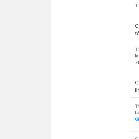
T
C
t
T
l
7
C
l
T
b
G