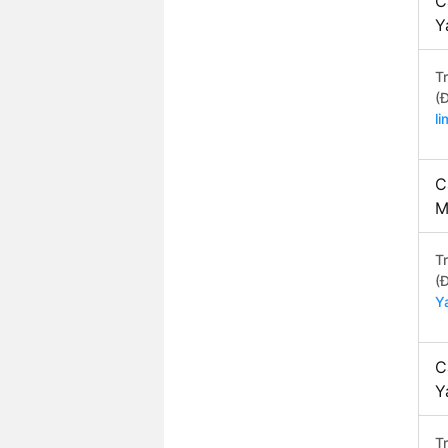
C
Y
T
(
l
C
M
T
(
Y
C
Y
T