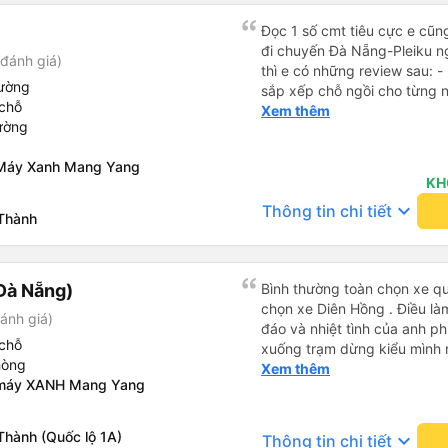
Đọc 1 số cmt tiêu cực e cũ
đi chuyến Đà Nẵng-Pleiku n
đánh giá)
thì e có những review sau: - 
iường
sắp xếp chỗ ngồi cho từng người 1 - A phụ xe du
chỗ
cùng tần số nên nói câu nào 
Xem thêm
ường
đúg giờ, trước giờ đi có nv 
phục vụ tốt. - Cơ sở vật chất bình thường, do đặt xe thường
n Máy Xanh Mang Yang
nên cũng k đòi hỏi gì nhìu 
KH
dừng lại để đi vệ sinh.
keyboard_arrow_down
Thông tin chi tiết
 Thành
Đà Nẵng)
Bình thường toàn chọn xe qu
chọn xe Diên Hồng . Điều là
ánh giá)
đáo và nhiệt tình của anh ph
chỗ
xuống trạm dừng kiểu mình rấ
hòng
mình về tận nhà . 10 điểm ch
Xem thêm
n máy XANH Mang Yang
Thành (Quốc lộ 1A)
keyboard_arrow_down
Thông tin chi tiết