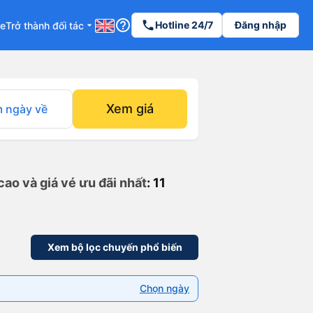
help_outline
phone
Hotline 24/7
Đăng nhập
re
Trở thành đối tác
arrow_drop_down
Xem giá
 ngày về
ao và giá vé ưu đãi nhất
: 11
Xem bộ lọc chuyến phổ biến
Chọn ngày