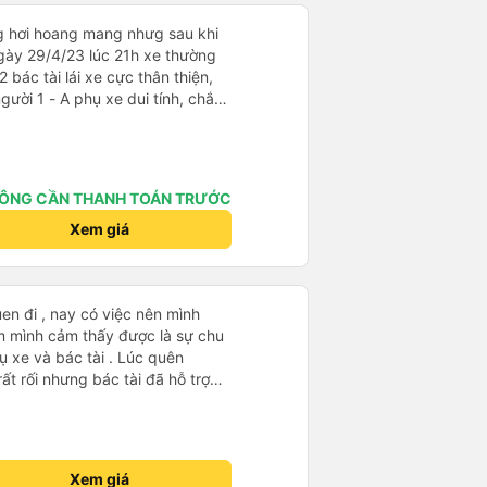
ng hơi hoang mang nhưg sau khi
gày 29/4/23 lúc 21h xe thường
2 bác tài lái xe cực thân thiện,
i tính, chắc
là cười câu đó - Xe xuất bến
điện thông báo trước, thái độ
hơn. Nhưng nhìn chug khá ổn, có
ÔNG CẦN THANH TOÁN TRƯỚC
Xem giá
en đi , nay có việc nên mình
m mình cảm thấy được là sự chu
ụ xe và bác tài . Lúc quên
t rối nhưng bác tài đã hỗ trợ
ất lượng 🥰
Xem giá