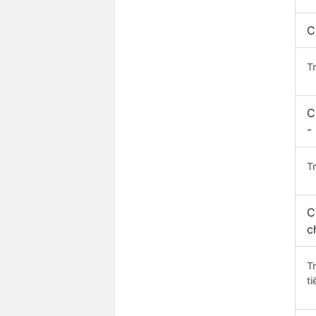
C
T
C
-
Tr
C
c
T
ti