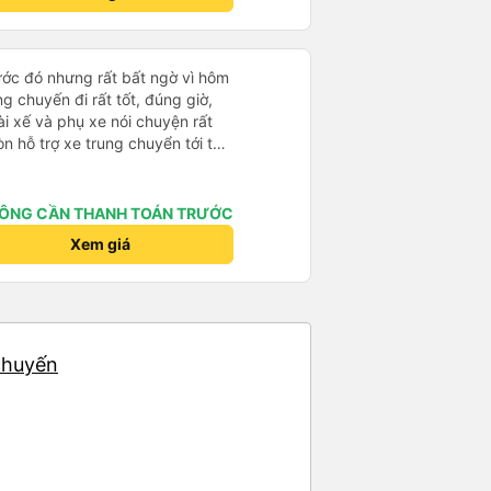
rước đó nhưng rất bất ngờ vì hôm
ng chuyến đi rất tốt, đúng giờ,
tài xế và phụ xe nói chuyện rất
òn hỗ trợ xe trung chuyển tới tận
g nhà xe duy trì được chất lượng
ÔNG CẦN THANH TOÁN TRƯỚC
Xem giá
 chuyến