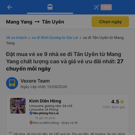
arrow_back
Tải app Vexere ngay!
Tải app Vexere
-30k
Mở app
Mở app
Nhận ưu đãi thành viên độc
-30k/ghế khi đặt vé máy bay qua
quyền
app
Mang Yang
Tân Uyên
Chọn ngày
Vé xe khách
xe đi Bình Dương từ Gia Lai
xe đi Tân Uyên từ Mang
Yang
Đặt mua vé xe 9 nhà xe đi Tân Uyên từ Mang
Yang chất lượng cao và giá vé ưu đãi nhất
: 27
chuyến mỗi ngày
Vexere Team
Ngày cập nhật: 10/08/2026
Kính Diên Hồng
4.5
Limousine giường nằm 34 chỗ
(1257 đánh giá)
Limousine 24 Phòng
Văn phòng Gia Lai
10 giờ 20 phút
Bến xe Miền Đông - Quầy vé 19
Hài lòng, sẽ ủng hộ tiếp. Xe 24P quá xịn. Phụ xe hiền, dễ thương. Xe này dùng