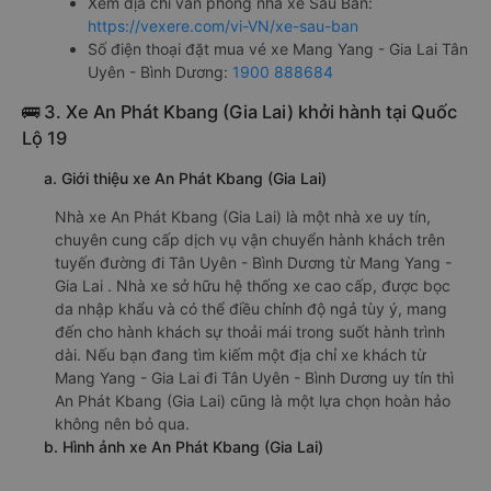
Xem địa chỉ văn phòng nhà xe Sáu Bản:
https://vexere.com/vi-VN/xe-sau-ban
Số điện thoại đặt mua vé xe Mang Yang - Gia Lai Tân
Uyên - Bình Dương:
1900 888684
🚌 3. Xe An Phát Kbang (Gia Lai) khởi hành tại Quốc
Lộ 19
a. Giới thiệu xe An Phát Kbang (Gia Lai)
Nhà xe An Phát Kbang (Gia Lai) là một nhà xe uy tín,
chuyên cung cấp dịch vụ vận chuyển hành khách trên
tuyến đường đi Tân Uyên - Bình Dương từ Mang Yang -
Gia Lai . Nhà xe sở hữu hệ thống xe cao cấp, được bọc
da nhập khẩu và có thể điều chỉnh độ ngả tùy ý, mang
đến cho hành khách sự thoải mái trong suốt hành trình
dài. Nếu bạn đang tìm kiếm một địa chỉ xe khách từ
Mang Yang - Gia Lai đi Tân Uyên - Bình Dương uy tín thì
An Phát Kbang (Gia Lai) cũng là một lựa chọn hoàn hảo
không nên bỏ qua.
b. Hình ảnh xe An Phát Kbang (Gia Lai)