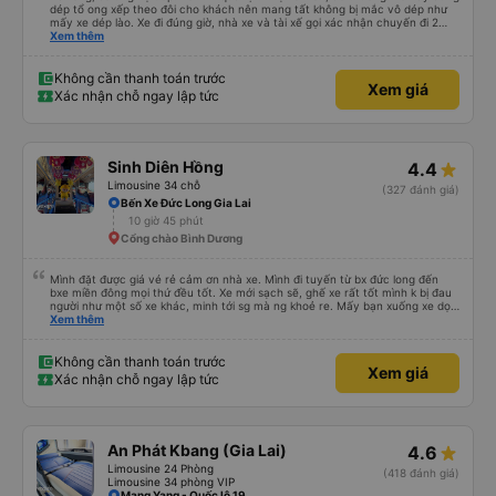
dép tổ ong xếp theo đôi cho khách nên mang tất không bị mắc vô dép như
mấy xe dép lào. Xe đi đúng giờ, nhà xe và tài xế gọi xác nhận chuyến đi 2
cuộc trong buổi sáng ngày đi. Gần tới giờ đi khách nào chưa ra kịp phụ xe có
Xem thêm
gọi nhắc. Giờ dự kiến trả sát sao. Đi từ BXMD - Dak Doa đón trả đúng nơi.
Thấy review tài xế hút thuốc nhưng xe mình đi nằm giường số 2 gần đầu xe
thì không thấy tài xế hút thuốc. Nói chung là nên đi xe 24P nhà này.
Không cần thanh toán trước
Xem giá
Xác nhận chỗ ngay lập tức
Sinh Diên Hồng
4.4
Limousine 34 chỗ
(327 đánh giá)
Bến Xe Đức Long Gia Lai
10 giờ 45 phút
Cổng chào Bình Dương
Mình đặt được giá vé rẻ cảm ơn nhà xe. Mình đi tuyến từ bx đức long đến
bxe miền đông mọi thứ đều tốt. Xe mới sạch sẽ, ghế xe rất tốt mình k bị đau
người như một số xe khác, minh tới sg mà ng khoẻ re. Mấy bạn xuống xe dọc
đg để ý xíu là ổn.
Xem thêm
Không cần thanh toán trước
Xem giá
Xác nhận chỗ ngay lập tức
An Phát Kbang (Gia Lai)
4.6
Limousine 24 Phòng
(418 đánh giá)
Limousine 34 phòng VIP
Mang Yang - Quốc lộ 19