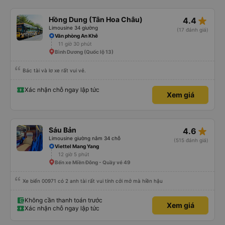
khác, phục vụ chỗ bán vé hơi cọc hình như xe này cũng bị phản ánh phục vụ
hay sao á . Tổng kết giá rẻ, wc (có nước), chăn thơm ấm, xe êm ko lắc ko
say nhưng giường bé, vé ăn nhích hơn so vs những xe khác, phục vụ vé ko
star_rate
Hồng Dung (Tân Hoa Châu)
4.4
tốt nhưng tui chuyên gia đặt vé on nên nói chung tuỵt zời sau này sẽ là
khách quen 😍😍
Limousine 34 giường
(17 đánh giá)
Văn phòng An Khê
11 giờ 30 phút
Bình Dương (Quốc lộ 13)
Bác tài và lơ xe rất vui vẻ.
Xác nhận chỗ ngay lập tức
Xem giá
star_rate
Sáu Bản
4.6
Limousine giường nằm 34 chỗ
(515 đánh giá)
Viettel Mang Yang
12 giờ 5 phút
Bến xe Miền Đông - Quầy vé 49
Xe biển 00971 có 2 anh tài rất vui tính cởi mở mà hiền hậu
Không cần thanh toán trước
Xem giá
Xác nhận chỗ ngay lập tức