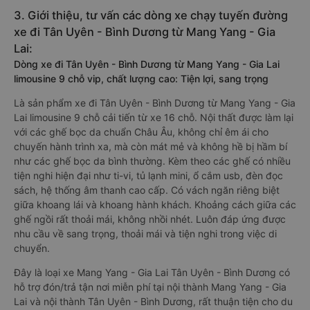
3. Giới thiệu, tư vấn các dòng xe chạy tuyến đường
xe đi Tân Uyên - Bình Dương từ Mang Yang - Gia
Lai:
Dòng xe đi Tân Uyên - Bình Dương từ Mang Yang - Gia Lai
limousine 9 chỗ vip, chất lượng cao: Tiện lợi, sang trọng
Là sản phẩm xe đi Tân Uyên - Bình Dương từ Mang Yang - Gia
Lai limousine 9 chỗ cải tiến từ xe 16 chỗ. Nội thất được làm lại
với các ghế bọc da chuẩn Châu Âu, không chỉ êm ái cho
chuyến hành trình xa, mà còn mát mẻ và không hề bị hầm bí
như các ghế bọc da bình thường. Kèm theo các ghế có nhiều
tiện nghi hiện đại như ti-vi, tủ lạnh mini, ổ cắm usb, đèn đọc
sách, hệ thống âm thanh cao cấp. Có vách ngăn riêng biệt
giữa khoang lái và khoang hành khách. Khoảng cách giữa các
ghế ngồi rất thoải mái, không nhồi nhét. Luôn đáp ứng được
nhu cầu về sang trọng, thoải mái và tiện nghi trong việc di
chuyển.
Đây là loại xe Mang Yang - Gia Lai Tân Uyên - Bình Dương có
hỗ trợ đón/trả tận nơi miễn phí tại nội thành Mang Yang - Gia
Lai và nội thành Tân Uyên - Bình Dương, rất thuận tiện cho du