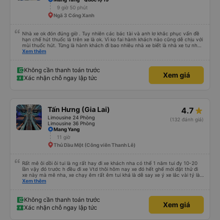
9 giờ 50 phút
Ngã 3 Cổng Xanh
Nhà xe ok đón đúng giờ . Tuy nhiên các bác tài và anh lơ khắc phục vấn đề
hạn chế hút thuốc lá trên xe là ok. Vì ko fai hành khách nào cũng dễ chịu với
mùi thuốc hút. Từng là hành khách đi bao nhiêu nhà xe biết là nhà xe tư nhân
, nhưng hãy theo cách vận hành của Phương Trang Busline, từ tổng đài cho
Xem thêm
tới nội quy... Vé có mắc 1 chúc cũng chấp nhận đc..
Không cần thanh toán trước
Xem giá
Xác nhận chỗ ngay lập tức
Tấn Hưng (Gia Lai)
4.7
Limousine 24 Phòng
(132 đánh giá)
Limousine 36 Phòng
Mang Yang
11 giờ
Thủ Dầu Một (Công viên Thanh Lễ)
Rất mê ôi dồi ôi tui là ng rất hay đi xe khách nha có thể 1 năm tui đy 10-20
lần vậy đó trước h đều đi xe Vtd thôi hôm nay xe đó hết ghế mới đặt thử đi
xe này mà mê nha, xe chạy êm rất êm tui khá là dễ say xe ý xe lắc vài tý là
tui say liền à mà đi xe này tui ngồi các kiểu thậm chí gần nữa đoạn đg tui
Xem thêm
ngồi ko nằm luôn ko s, máy lạnh mở rất mát ko quá lạnh cũng ko quá nóng
nhiều xe tui đy máy lạnh mở như mùa đông bắc cực luôn, chăn cũng ấm lắm
má ko hôi ko ngứa đắp yên tâm lắm tr có mấy xe chăn mỏng điều hòa lạnh
Không cần thanh toán trước
Xem giá
đắp vào 1 lúc vừa hôi vừa ngứa hổng dám đắp, mấy trạm dừng chân đi WC
Xác nhận chỗ ngay lập tức
có nước nha, huhu nhiều chỗ tui đi mấy xe khác ko có nc thậm chí giấy cũng
ko luôn 😭 nhưng bù lại thì giường hơi bé nha, vé ăn cũng mắc hơn những xe