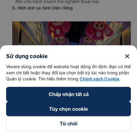
đến cho hành khách trải nghiệm thoải mái.
b. Hình ảnh xe Sinh Diên Hồng
close
Sử dụng cookie
Vexere dùng cookie để website hoạt động ổn định. Bạn có thể
xem chi tiết hoặc thay đổi lựa chọn bất kỳ lúc nào trong phần
Quản lý cookie. Tìm hiểu thêm trong
Chính sách Cookie
.
Chấp nhận tất cả
Tùy chọn cookie
c. Lộ trình, giờ khởi hành và giờ kết thúc của xe khách
Từ chối
Sinh Diên Hồng