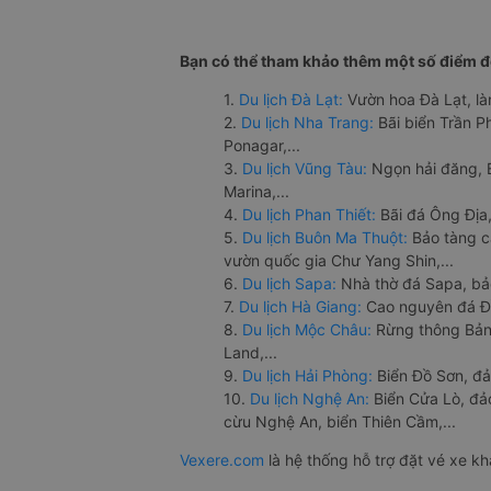
Bạn có thể tham khảo thêm một số điểm đế
1.
Du lịch Đà Lạt:
Vườn hoa Đà Lạt, là
2.
Du lịch Nha Trang:
Bãi biển Trần 
Ponagar,...
3.
Du lịch Vũng Tàu:
Ngọn hải đăng, 
Marina,...
4.
Du lịch Phan Thiết:
Bãi đá Ông Địa,
5.
Du lịch Buôn Ma Thuột:
Bảo tàng c
vườn quốc gia Chư Yang Shin,...
6.
Du lịch Sapa:
Nhà thờ đá Sapa, bả
7.
Du lịch Hà Giang:
Cao nguyên đá Đồ
8.
Du lịch Mộc Châu:
Rừng thông Bản 
Land,...
9.
Du lịch Hải Phòng:
Biển Đồ Sơn, đả
10.
Du lịch Nghệ An:
Biển Cửa Lò, đ
cừu Nghệ An, biển Thiên Cầm,...
Vexere.com
là hệ thống hỗ trợ đặt vé xe k