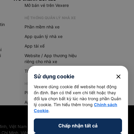
Mở bán vé trên Vexere
HỆ THỐNG QUẢN LÝ NHÀ XE
tin
Phần mềm nhà xe
App quản lý nhà xe
App tài xế
i
i
Website / App thương hiệu
riêng cho nhà xe
Tổng đài AI
close
Sử dụng cookie
HỆ THỐNG QUẢN LÝ HÀNG HOÁ
Vexere dùng cookie để website hoạt động
Phần mềm quản lý hàng hoá
ổn định. Bạn có thể xem chi tiết hoặc thay
đổi lựa chọn bất kỳ lúc nào trong phần Quản
App quản lý hàng hoá
lý cookie. Tìm hiểu thêm trong
Chính sách
Cookie
.
Chấp nhận tất cả
inh, Việt Nam
 Chí Minh, Việt Nam