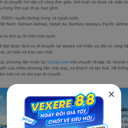
nh di chuyển trở nên vô cùng đơn giản, linh hoạt và được cá nhân h
 trong lĩnh vực đi lại, bao gồm:
n 5000+ tuyến đường trong và ngoài nước.
ệt Nam: Vietnam Airlines, Vietjet Air, Bamboo Airways, Pacific Airlines
 du lịch uy tín trên toàn quốc.
thể đặt được dịch vụ di chuyển tại Vexere với nhiều ưu đãi vô cùng 
i, an toàn và trọn vẹn nhất.
ác phương tiện khác tại
Goyolo.com
cho chuyến đi sắp tới. Goyolo
huyển của nhiều phương tiện máy bay, xe khách và tàu hoả. Hệ thống
đảm bảo có vé cho bạn di chuyển.
Ứng dụng đặt vé Xe khác
Vexere - ứng dụng đặt vé đa ph
cao, 5000+ tuyến đường toàn qu
vụ thuê xe máy, xe du lịch phủ k