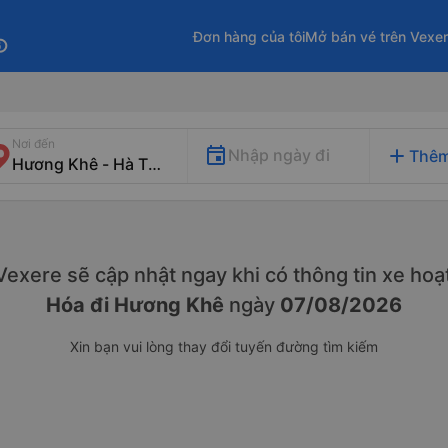
Đơn hàng của tôi
Mở bán vé trên Vexe
fo
Nơi đến
add
Nhập ngày đi
Thêm
. Vexere sẽ cập nhật ngay khi có thông tin xe
hoạt
Hóa đi Hương Khê
ngày
07/08/2026
Xin bạn vui lòng thay đổi tuyến đường tìm kiếm