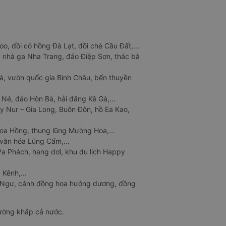
o, đồi cỏ hồng Đà Lạt, đồi chè Cầu Đất,...
 nhà ga Nha Trang, đảo Điệp Sơn, thác bà
à, vườn quốc gia Bình Châu, bến thuyền
 Né, đảo Hòn Bà, hải đăng Kê Gà,...
y Nur – Gia Long, Buôn Đôn, hồ Ea Kao,
Hoa Hồng, thung lũng Mường Hoa,...
văn hóa Lũng Cẩm,...
a Phách, hang dơi, khu du lịch Happy
 Kênh,...
n Ngư, cánh đồng hoa hướng dương, đồng
đường khắp cả nước.