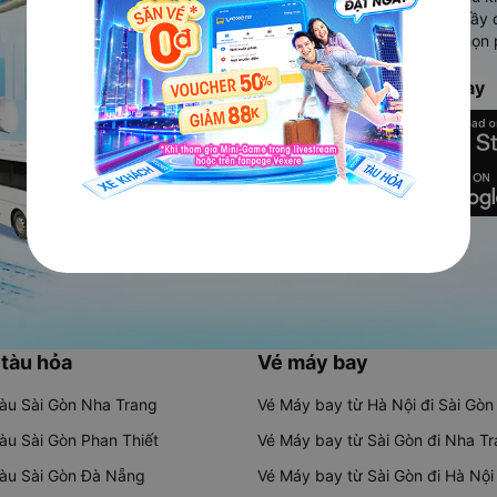
Ứng dụng hiển thị thông tin đầy 
người dùng so sánh và lựa chọn 
chóng và phù hợp nhất.
Tải ứng dụng Vexere ngay
 tàu hỏa
Vé máy bay
tàu Sài Gòn Nha Trang
Vé Máy bay từ Hà Nội đi Sài Gòn
tàu Sài Gòn Phan Thiết
Vé Máy bay từ Sài Gòn đi Nha T
tàu Sài Gòn Đà Nẵng
Vé Máy bay từ Sài Gòn đi Hà Nội