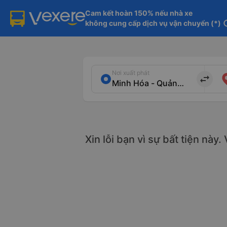
Cam kết hoàn 150% nếu nhà xe

không cung cấp dịch vụ vận chuyển (*)
in
Nơi xuất phát
import_export
Xin lỗi bạn vì sự bất tiện này