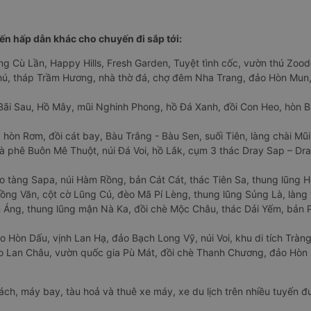
n hấp dẫn khác cho chuyến đi sắp tới:
ng Cù Lần, Happy Hills, Fresh Garden, Tuyệt tình cốc, vườn thú Zoodo
Phú, tháp Trầm Hương, nhà thờ đá, chợ đêm Nha Trang, đảo Hòn Mun,
Bãi Sau, Hồ Mây, mũi Nghinh Phong, hồ Đá Xanh, đồi Con Heo, hòn B
 hòn Rơm, đồi cát bay, Bàu Trắng - Bàu Sen, suối Tiên, làng chài Mũi
à phê Buôn Mê Thuột, núi Đá Voi, hồ Lắk, cụm 3 thác Dray Sap – Dra
o tàng Sapa, núi Hàm Rồng, bản Cát Cát, thác Tiên Sa, thung lũng 
ng Văn, cột cờ Lũng Cú, đèo Mã Pí Lèng, thung lũng Sủng Là, làng 
Áng, thung lũng mận Nà Ka, đồi chè Mộc Châu, thác Dải Yếm, bản P
o Hòn Dấu, vịnh Lan Hạ, đảo Bạch Long Vỹ, núi Voi, khu di tích Tràng
ảo Lan Châu, vườn quốc gia Pù Mát, đồi chè Thanh Chương, đảo Hò
hách, máy bay, tàu hoả và thuê xe máy, xe du lịch trên nhiều tuyến 