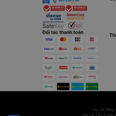
Đối tác thanh toán
Th
Địa chỉ đăng
Địa chỉ
:
Lầu 2, toà 