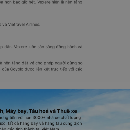
óa hơn bao giờ hết. Vexere hiện là nền tảng
 và Vietravel Airlines.
hấp dẫn. Vexere luôn sẵn sàng đồng hành và
 là nền tảng đặt vé cho phép người dùng so
 của Goyolo được liên kết trực tiếp với các
h, Máy bay, Tàu hoả và Thuê xe
ương tiện với hơn 3000+ nhà xe chất lượng
ốc, tất cả hãng bay và hãng tàu cùng dịch
hắp các tỉnh thành tại Việt Nam.