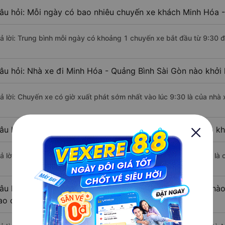
âu hỏi: Mỗi ngày có bao nhiêu chuyến xe khách Minh Hóa -
rả lời: Trung bình mỗi ngày có khoảng 1 chuyến xe bắt đầu từ 9:30 
âu hỏi: Nhà xe đi Minh Hóa - Quảng Bình Sài Gòn nào khởi
rả lời: Chuyến xe có giờ xuất phát sớm nhất vào lúc 9:30 là của nh
âu hỏi: Nhà xe đi Sài Gòn từ Minh Hóa - Quảng Bình nào kh
rả lời: Chuyến xe có giờ xuất phát trễ (muộn) nhất là vào lúc 9:30 l
âu hỏi: Review xe đi Sài Gòn từ Minh Hóa - Quảng Bình nào 
ao cấp nhất?