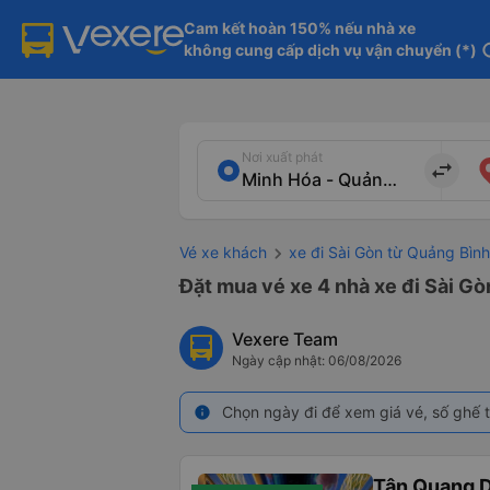
Cam kết hoàn 150% nếu nhà xe

không cung cấp dịch vụ vận chuyển (*)
in
Nơi xuất phát
import_export
Vé xe khách
xe đi Sài Gòn từ Quảng Bình
Đặt mua vé xe 4 nhà xe đi Sài Gò
Vexere Team
Ngày cập nhật: 06/08/2026
Chọn ngày đi để xem giá vé, số ghế t
info
Tân Quang 