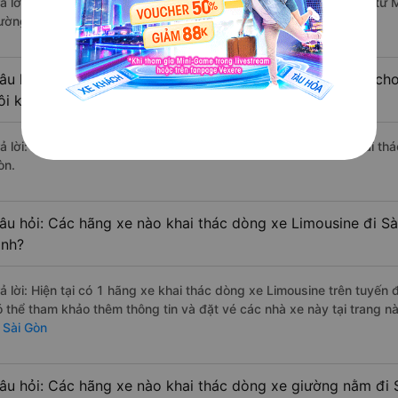
rả lời: Tạm thời chưa đủ review để đánh giá có nhà xe đi Sài Gòn từ
ường này có chất lượng xuất sắc.
âu hỏi: Có loại xe Minh Hóa - Quảng Bình Sài Gòn dành cho
ôi không?
rả lời: Hiện tại chưa có nhà xe nào có loại xe giường nằm đôi khai th
òn.
âu hỏi: Các hãng xe nào khai thác dòng xe Limousine đi S
ình?
rả lời: Hiện tại có 1 hãng xe khai thác dòng xe Limousine trên tuyế
ó thể tham khảo thêm thông tin và đặt vé các nhà xe này tại trang nà
i Sài Gòn
âu hỏi: Các hãng xe nào khai thác dòng xe giường nằm đi 