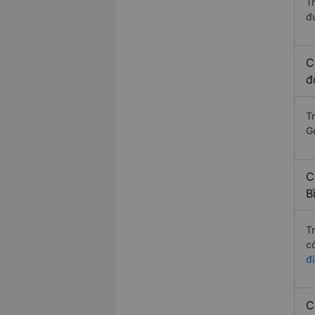
T
đ
C
đ
T
G
C
B
T
c
đ
C