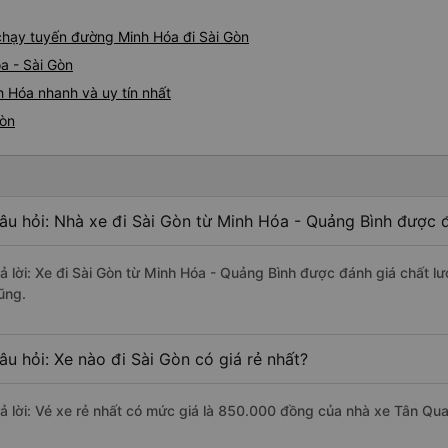
 chạy tuyến đường Minh Hóa đi Sài Gòn
a - Sài Gòn
h Hóa nhanh và uy tín nhất
Gòn
âu hỏi: Nhà xe đi Sài Gòn từ Minh Hóa - Quảng Bình được đ
rả lời: Xe đi Sài Gòn từ Minh Hóa - Quảng Bình được đánh giá chất l
ũng.
âu hỏi: Xe nào đi Sài Gòn có giá rẻ nhất?
rả lời: Vé xe rẻ nhất có mức giá là 850.000 đồng của nhà xe Tân Qu