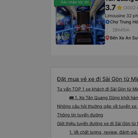
Xác nhận tức thì
3.7
star
(3002 
Limousine 32 p
Chợ Trung H
28h45m
Bến Xe An S
Đặt mua vé xe đi Sài Gòn từ Mi
Tư vấn TOP 1 xe khách đi Sài Gòn từ Min
🚌 1. Xe Tân Quang Dũng khởi hàn
Những câu hỏi thường gặp về tuyến xe 
Thông tin tuyến đường
Giới thiệu tuyến đường xe đi Sài Gòn từ
1. Về chất lượng, review, đánh gi