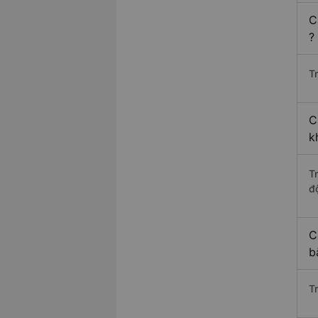
C
?
Tr
C
k
T
độ
C
b
T