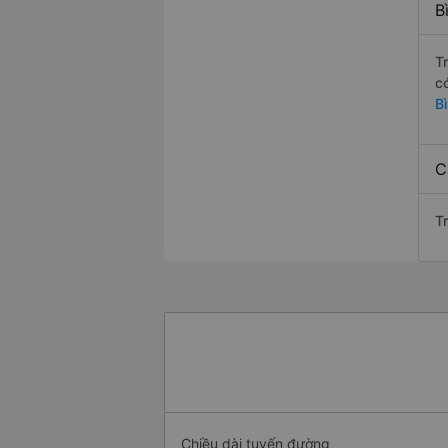
B
T
c
B
C
T
Chiều dài tuyến đường