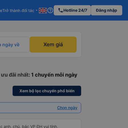
help_outline
phone
Hotline 24/7
Đăng nhập
re
Trở thành đối tác
arrow_drop_down
Xem giá
 ngày về
 ưu đãi nhất
: 1 chuyến mỗi ngày
Xem bộ lọc chuyến phổ biến
Chọn ngày
ác anh, chú, bác VP ĐH vui tính,