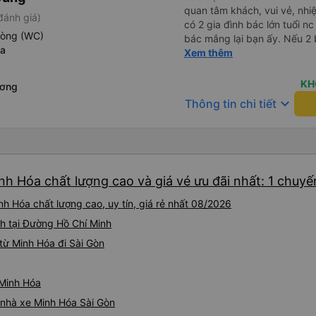
quan tâm khách, vui vẻ, nhiệt tình. Trong
đánh giá)
có 2 gia đình bác lớn tuổi nc
hòng (WC)
bác mắng lại bạn ấy. Nếu 2 
óa
ngược lại nha. Bạn ấy nhắc n
Xem thêm
đến lỗi mình ngủ còn mơ đượ
nhau xuất hiện trong giấc mơ của mình luôn. Nên nếu bạn
KH
ương
bị phản ánh thì đừng trừ lươ
keyboard_arrow_down
Thông tin chi tiết
thì bảo bạn ấy liên hệ sđt c
đuôi 666, chuyến ĐH-NT ngày
iu còn đổi cho mình phòng đ
(một mình) yêu luôn. Nhưng
lần xe rẽ 1 cái là ✈️ Ít đi x
nh Hóa chất lượng cao và giá vé ưu đãi nhất: 1 chuyế
10/10.
h Hóa chất lượng cao, uy tín, giá rẻ nhất 08/2026
h tại Đường Hồ Chí Minh
từ Minh Hóa đi Sài Gòn
 Minh Hóa
á nhà xe Minh Hóa Sài Gòn