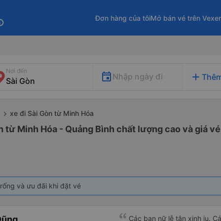
Đơn hàng của tôi
Mở bán vé trên Vexe
fo
Nơi đến
add
Nhập ngày đi
Thêm
xe đi Sài Gòn từ Minh Hóa
n từ Minh Hóa - Quảng Bình chất lượng cao và giá vé
rống và ưu đãi khi đặt vé
Dũng
Các bạn nữ lễ tân xinh iu. C