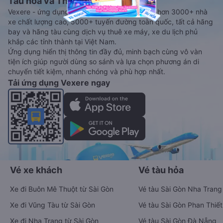
Tàu hoả và Thuê xe
Vexere - ứng dụng đặt vé đa phương tiện với hơn 3000+ nhà
xe chất lượng cao, 5000+ tuyến đường toàn quốc, tất cả hãng
bay và hãng tàu cùng dịch vụ thuê xe máy, xe du lịch phủ
khắp các tỉnh thành tại Việt Nam.
Ứng dụng hiển thị thông tin đầy đủ, minh bạch cùng vô vàn
tiện ích giúp người dùng so sánh và lựa chọn phương án di
chuyển tiết kiệm, nhanh chóng và phù hợp nhất.
Tải ứng dụng Vexere ngay
Vé xe khách
Vé tàu hỏa
Xe đi Buôn Mê Thuột từ Sài Gòn
Vé tàu Sài Gòn Nha Trang
Xe đi Vũng Tàu từ Sài Gòn
Vé tàu Sài Gòn Phan Thiết
Xe đi Nha Trang từ Sài Gòn
Vé tàu Sài Gòn Đà Nẵng