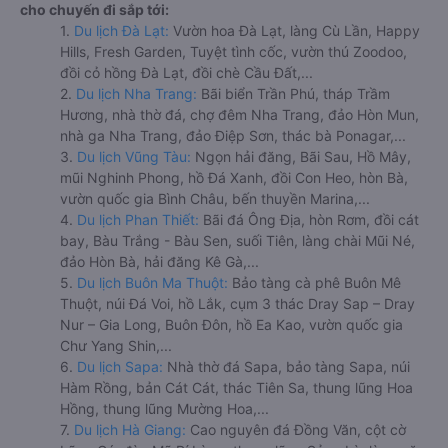
cho chuyến đi sắp tới:
1.
Du lịch Đà Lạt:
Vườn hoa Đà Lạt, làng Cù Lần, Happy
Hills, Fresh Garden, Tuyệt tình cốc, vườn thú Zoodoo,
đồi cỏ hồng Đà Lạt, đồi chè Cầu Đất,...
2.
Du lịch Nha Trang:
Bãi biển Trần Phú, tháp Trầm
Hương, nhà thờ đá, chợ đêm Nha Trang, đảo Hòn Mun,
nhà ga Nha Trang, đảo Điệp Sơn, thác bà Ponagar,...
3.
Du lịch Vũng Tàu:
Ngọn hải đăng, Bãi Sau, Hồ Mây,
mũi Nghinh Phong, hồ Đá Xanh, đồi Con Heo, hòn Bà,
vườn quốc gia Bình Châu, bến thuyền Marina,...
4.
Du lịch Phan Thiết:
Bãi đá Ông Địa, hòn Rơm, đồi cát
bay, Bàu Trắng - Bàu Sen, suối Tiên, làng chài Mũi Né,
đảo Hòn Bà, hải đăng Kê Gà,...
5.
Du lịch Buôn Ma Thuột:
Bảo tàng cà phê Buôn Mê
Thuột, núi Đá Voi, hồ Lắk, cụm 3 thác Dray Sap – Dray
Nur – Gia Long, Buôn Đôn, hồ Ea Kao, vườn quốc gia
Chư Yang Shin,...
6.
Du lịch Sapa:
Nhà thờ đá Sapa, bảo tàng Sapa, núi
Hàm Rồng, bản Cát Cát, thác Tiên Sa, thung lũng Hoa
Hồng, thung lũng Mường Hoa,...
7.
Du lịch Hà Giang:
Cao nguyên đá Đồng Văn, cột cờ