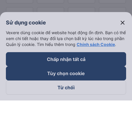
close
Sử dụng cookie
Vexere dùng cookie để website hoạt động ổn định. Bạn có thể
xem chi tiết hoặc thay đổi lựa chọn bất kỳ lúc nào trong phần
Quản lý cookie. Tìm hiểu thêm trong
Chính sách Cookie
.
Chấp nhận tất cả
Tùy chọn cookie
Từ chối
Theo dõi chúng tôi trên
Facebook
Tiktok
Youtube
Công ty TNHH Thương Mại Dịch Vụ Vexere