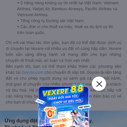
• 5 hãng hàng không uy tín nhất tại Việt Nam: Vietnam
Airlines, Vietjet Air, Bamboo Airways, Pacific Airlines và
Vietravel Airlines.
• Tổng công ty Đường sắt Việt Nam.
• Các đơn vị cho thuê xe máy, thuê xe du lịch uy tín
trên toàn quốc.
Chỉ với vài thao tác đơn giản, bạn đã có thể đặt được dịch vụ
di chuyển tại Vexere với nhiều ưu đãi vô cùng hấp dẫn. Vexere
luôn sẵn sàng đồng hành và mang đến cho bạn những
chuyến đi thoải mái, an toàn và trọn vẹn nhất.
Bên cạnh đó, bạn có thể tham khảo thêm các phương tiện
khác tại
Goyolo.com
cho chuyến đi sắp tới. Goyolo là nền tảng
đặt vé cho phép người dùng so sánh giá cả, giờ khởi hành,
thời gian di chuyển của nhiều phương tiện máy bay, xe khách
và tàu hoả. Hệ thống của Goyolo được liên kết trực tiếp với
các hãng máy bay, xe khách và tàu hoả, luôn đảm bảo có vé
cho bạn di chuyển.
Ứng dụng đặt vé Xe khách, Máy bay,