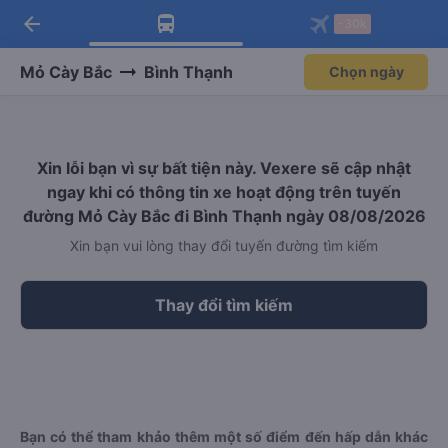
arrow_back
Tải app Vexere ngay!
Tải app Vexere
-30k
Mở app
Mở app
Nhận ưu đãi thành viên độc
-30k/ghế khi đặt vé máy bay qua
quyền
app
Mỏ Cày Bắc
Bình Thạnh
Chọn ngày
Xin lỗi bạn vì sự bất tiện này. Vexere sẽ cập nhật
ngay khi có thông tin xe hoạt động trên tuyến
đường Mỏ Cày Bắc đi Bình Thạnh ngày 08/08/2026
Xin bạn vui lòng thay đổi tuyến đường tìm kiếm
Thay đổi tìm kiếm
Bạn có thể tham khảo thêm một số điểm đến hấp dẫn khác