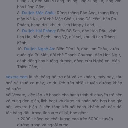
Lũng Cú, đèo Mã Pí Lèng, thung lũng Sủng Là, làng văn
hóa Lũng Cẩm,...
8.
Du lịch Mộc Châu:
Rừng thông Bản Áng, thung lũng
mận Nà Ka, đồi chè Mộc Châu, thác Dải Yếm, bản Pa
Phách, hang dơi, khu du lịch Happy Land,...
9.
Du lịch Hải Phòng:
Biển Đồ Sơn, đảo Hòn Dấu, vịnh
Lan Hạ, đảo Bạch Long Vỹ, núi Voi, khu di tích Tràng
Kênh,...
10.
Du lịch Nghệ An:
Biển Cửa Lò, đảo Lan Châu, vườn
quốc gia Pù Mát, đồi chè Thanh Chương, đảo Hòn Ngư,
cánh đồng hoa hướng dương, đồng cừu Nghệ An, biển
Thiên Cầm,...
Vexere.com
là hệ thống hỗ trợ đặt vé xe khách, máy bay, tàu
hoả và thuê xe máy, xe du lịch trên nhiều tuyến đường khắp
cả nước.
Với Vexere, việc lập kế hoạch cho hành trình di chuyển trở nên
vô cùng đơn giản, linh hoạt và được cá nhân hóa hơn bao giờ
hết. Vexere hiện là nền tảng kết nối hành khách với các đối
tác hàng đầu trong lĩnh vực đi lại, bao gồm:
• 2000+ hãng xe chất lượng cao trên 5000+ tuyến
đường trong và ngoài nước.