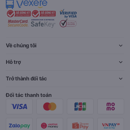
keyboard_arrow_down
Về chúng tôi
keyboard_arrow_down
Hỗ trợ
keyboard_arrow_down
Trở thành đối tác
Đối tác thanh toán