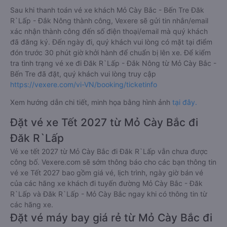
Sau khi thanh toán vé xe khách Mỏ Cày Bắc - Bến Tre Đăk
R`Lấp - Đắk Nông thành công, Vexere sẽ gửi tin nhắn/email
xác nhận thành công đến số điện thoại/email mà quý khách
đã đăng ký. Đến ngày đi, quý khách vui lòng có mặt tại điểm
đón trước 30 phút giờ khởi hành để chuẩn bị lên xe. Để kiểm
tra tình trạng vé xe đi Đăk R`Lấp - Đắk Nông từ Mỏ Cày Bắc -
Bến Tre đã đặt, quý khách vui lòng truy cập
https://vexere.com/vi-VN/booking/ticketinfo
Xem hướng dẫn chi tiết, minh họa bằng hình ảnh
tại đây.
Đặt vé xe Tết 2027 từ Mỏ Cày Bắc đi
Đăk R`Lấp
Vé xe tết 2027 từ Mỏ Cày Bắc đi Đăk R`Lấp vẫn chưa được
công bố. Vexere.com sẽ sớm thông báo cho các bạn thông tin
vé xe Tết 2027 bao gồm giá vé, lịch trình, ngày giờ bán vé
của các hãng xe khách đi tuyến đường Mỏ Cày Bắc - Đăk
R`Lấp và Đăk R`Lấp - Mỏ Cày Bắc ngay khi có thông tin từ
các hãng xe.
Đặt vé máy bay giá rẻ từ Mỏ Cày Bắc đi