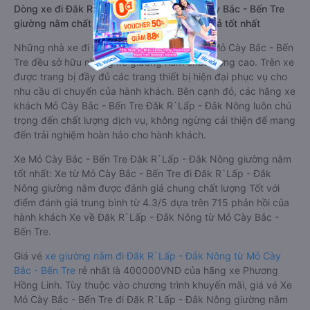
Dòng xe đi Đăk R`Lấp - Đắk Nông từ Mỏ Cày Bắc - Bến Tre
giường nằm chất lượng cao: Thoải mái, giá cả tốt nhất
Những nhà xe đi Đăk R`Lấp - Đắk Nông từ Mỏ Cày Bắc - Bến
Tre đều sở hữu những xe giường nằm chất lượng cao. Trên xe
được trang bị đầy đủ các trang thiết bị hiện đại phục vụ cho
nhu cầu di chuyển của hành khách. Bên cạnh đó, các hãng xe
khách Mỏ Cày Bắc - Bến Tre Đăk R`Lấp - Đắk Nông luôn chú
trọng đến chất lượng dịch vụ, không ngừng cải thiện để mang
đến trải nghiệm hoàn hảo cho hành khách.
Xe Mỏ Cày Bắc - Bến Tre Đăk R`Lấp - Đắk Nông giường nằm
tốt nhất: Xe từ Mỏ Cày Bắc - Bến Tre đi Đăk R`Lấp - Đắk
Nông giường nằm được đánh giá chung chất lượng Tốt với
điểm đánh giá trung bình từ 4.3/5 dựa trên 715 phản hồi của
hành khách Xe về Đăk R`Lấp - Đắk Nông từ Mỏ Cày Bắc -
Bến Tre.
Giá vé
xe giường nằm đi Đăk R`Lấp - Đắk Nông từ Mỏ Cày
Bắc - Bến Tre
rẻ nhất là 400000VND của hãng xe Phương
Hồng Linh. Tùy thuộc vào chương trình khuyến mãi, giá vé Xe
Mỏ Cày Bắc - Bến Tre đi Đăk R`Lấp - Đắk Nông giường nằm