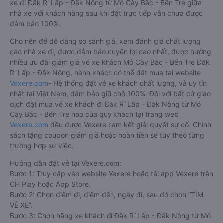
xe đi Đăk R`Lấp - Đắk Nông từ Mỏ Cày Bắc - Bến Tre giữa
nhà xe với khách hàng sau khi đặt trực tiếp vẫn chưa được
đảm bảo 100%.
Cho nên để dễ dàng so sánh giá, xem đánh giá chất lượng
các nhà xe đi, được đảm bảo quyền lợi cao nhất, được hưởng
nhiều ưu đãi giảm giá vé xe khách Mỏ Cày Bắc - Bến Tre Đăk
R`Lấp - Đắk Nông, hành khách có thể đặt mua tại website
Vexere.com
- Hệ thống đặt vé xe khách chất lượng, và uy tín
nhất tại Việt Nam, đảm bảo giữ chỗ 100%. Đối với bất cứ giao
dịch đặt mua vé xe khách đi Đăk R`Lấp - Đắk Nông từ Mỏ
Cày Bắc - Bến Tre nào của quý khách tại trang web
Vexere.com
đều được Vexere cam kết giải quyết sự cố. Chính
sách tặng coupon giảm giá hoặc hoàn tiền sẽ tùy theo từng
trường hợp sự việc.
Hướng dẫn đặt vé tại Vexere.com:
Bước 1: Truy cập vào website Vexere hoặc tải app Vexere trên
CH Play hoặc App Store.
Bước 2: Chọn điểm đi, điểm đến, ngày đi, sau đó chọn “TÌM
VÉ XE”.
Bước 3: Chọn hãng xe khách đi Đăk R`Lấp - Đắk Nông từ Mỏ