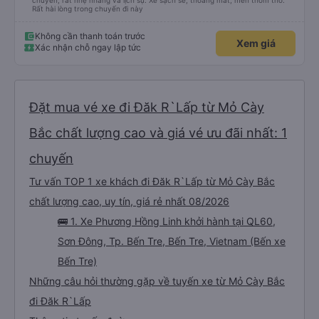
chuyến, rất nhẹ nhàng và lịch sự. Xe sạch sẽ, thoáng mát, mền thơm tho.
Rất hài lòng trong chuyến đi này
Không cần thanh toán trước
Xem giá
Xác nhận chỗ ngay lập tức
Đặt mua vé xe đi Đăk R`Lấp từ Mỏ Cày
Bắc chất lượng cao và giá vé ưu đãi nhất: 1
chuyến
Tư vấn TOP 1 xe khách đi Đăk R`Lấp từ Mỏ Cày Bắc
chất lượng cao, uy tín, giá rẻ nhất 08/2026
🚌 1. Xe Phương Hồng Linh khởi hành tại QL60,
Sơn Đông, Tp. Bến Tre, Bến Tre, Vietnam (Bến xe
Bến Tre)
Những câu hỏi thường gặp về tuyến xe từ Mỏ Cày Bắc
đi Đăk R`Lấp