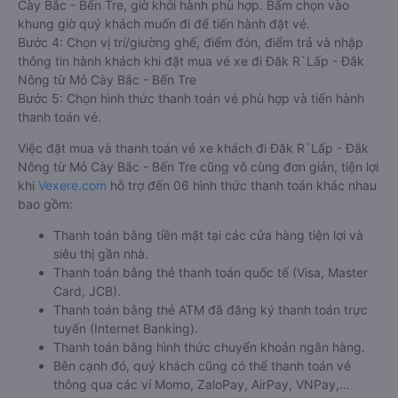
Cày Bắc - Bến Tre, giờ khởi hành phù hợp. Bấm chọn vào
khung giờ quý khách muốn đi để tiến hành đặt vé.
Bước 4: Chọn vị trí/giường ghế, điểm đón, điểm trả và nhập
thông tin hành khách khi đặt mua vé xe đi Đăk R`Lấp - Đắk
Nông từ Mỏ Cày Bắc - Bến Tre
Bước 5: Chọn hình thức thanh toán vé phù hợp và tiến hành
thanh toán vé.
Việc đặt mua và thanh toán vé xe khách đi Đăk R`Lấp - Đắk
Nông từ Mỏ Cày Bắc - Bến Tre cũng vô cùng đơn giản, tiện lợi
khi
Vexere.com
hỗ trợ đến 06 hình thức thanh toán khác nhau
bao gồm:
Thanh toán bằng tiền mặt tại các cửa hàng tiện lợi và
siêu thị gần nhà.
Thanh toán bằng thẻ thanh toán quốc tế (Visa, Master
Card, JCB).
Thanh toán bằng thẻ ATM đã đăng ký thanh toán trực
tuyến (Internet Banking).
Thanh toán bằng hình thức chuyển khoản ngân hàng.
Bên cạnh đó, quý khách cũng có thể thanh toán vé
thông qua các ví Momo, ZaloPay, AirPay, VNPay,…