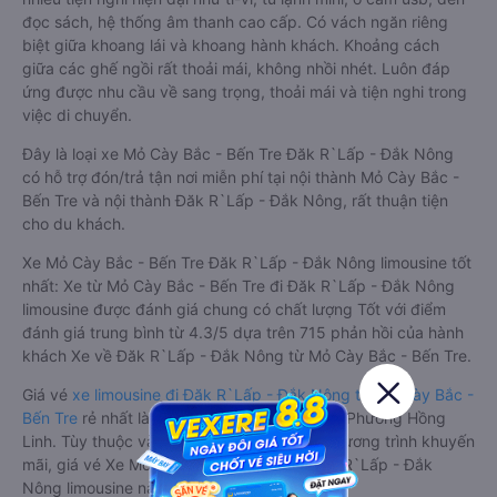
đọc sách, hệ thống âm thanh cao cấp. Có vách ngăn riêng
biệt giữa khoang lái và khoang hành khách. Khoảng cách
giữa các ghế ngồi rất thoải mái, không nhồi nhét. Luôn đáp
ứng được nhu cầu về sang trọng, thoải mái và tiện nghi trong
việc di chuyển.
Đây là loại xe Mỏ Cày Bắc - Bến Tre Đăk R`Lấp - Đắk Nông
có hỗ trợ đón/trả tận nơi miễn phí tại nội thành Mỏ Cày Bắc -
Bến Tre và nội thành Đăk R`Lấp - Đắk Nông, rất thuận tiện
cho du khách.
Xe Mỏ Cày Bắc - Bến Tre Đăk R`Lấp - Đắk Nông limousine tốt
nhất: Xe từ Mỏ Cày Bắc - Bến Tre đi Đăk R`Lấp - Đắk Nông
limousine được đánh giá chung có chất lượng Tốt với điểm
đánh giá trung bình từ 4.3/5 dựa trên 715 phản hồi của hành
khách Xe về Đăk R`Lấp - Đắk Nông từ Mỏ Cày Bắc - Bến Tre.
Giá vé
xe limousine đi Đăk R`Lấp - Đắk Nông từ Mỏ Cày Bắc -
Bến Tre
rẻ nhất là 400000VND của hãng xe Phương Hồng
Linh. Tùy thuộc vào vị trí ngồi của bạn và chương trình khuyến
mãi, giá vé Xe Mỏ Cày Bắc - Bến Tre đi Đăk R`Lấp - Đắk
Nông limousine này có thể sẽ rẻ hơn