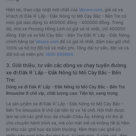
Hiện tại, theo cập nhật mới nhất của
Vexere.com
, giá vé xe
khách đi Đăk R`Lấp - Đắk Nông từ Mỏ Cày Bắc - Bến Tre có
mức giá dao động từ 400000 đồng - 400000 đồng. Trong
đó, nhà xe Phương Hồng Linh có giá vé rẻ nhất, chỉ 400000
đồng. Đặt vé xe Mỏ Cày Bắc - Bến Tre Đăk R`Lấp - Đắk Nông
chính hãng tại
Vexere.com
để có giá rẻ nhất, đảm bảo giữ chỗ
100% và hỗ trợ đổi trả vé miễn phí. Tổng đài tư vấn, đặt vé và
đổi trả vé miễn phí:
1900 888684
.
3. Giới thiệu, tư vấn các dòng xe chạy tuyến đường
xe đi Đăk R`Lấp - Đắk Nông từ Mỏ Cày Bắc - Bến
Tre:
Dòng xe đi Đăk R`Lấp - Đắk Nông từ Mỏ Cày Bắc - Bến Tre
limousine 9 chỗ vip, chất lượng cao: Tiện lợi, sang trọng
Là sản phẩm xe đi Đăk R`Lấp - Đắk Nông từ Mỏ Cày Bắc -
Bến Tre limousine 9 chỗ cải tiến từ xe 16 chỗ. Nội thất được
làm lại với các ghế bọc da chuẩn Châu Âu, không chỉ êm ái
cho chuyến hành trình xa, mà còn mát mẻ và không hề bị hầm
bí như các ghế bọc da bình thường. Kèm theo các ghế có
nhiều tiện nghi hiện đại như ti-vi, tủ lạnh mini, ổ cắm usb, đèn