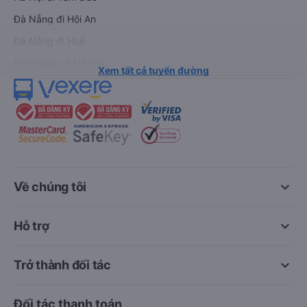
Đà Nẵng đi Hội An
Đà Nẵng đi Huế
Hải Phòng đi Hà Nội
Xem tất cả tuyến đường
keyboard_arrow_down
Về chúng tôi
keyboard_arrow_down
Hỗ trợ
keyboard_arrow_down
Trở thành đối tác
Đối tác thanh toán