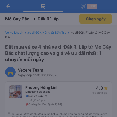
arrow_back
Tải app Vexere ngay!
Tải app Vexere
-30k
Mở app
Mở app
Nhận ưu đãi thành viên độc
-30k/ghế khi đặt vé máy bay qua
quyền
app
Mỏ Cày Bắc
Đăk R`Lấp
Chọn ngày
Vé xe khách
xe đi Đăk Nông từ Bến Tre
xe đi Đăk R'Lấp từ Mỏ Cày
Bắc
Đặt mua vé xe 4 nhà xe đi Đăk R`Lấp từ Mỏ Cày
Bắc chất lượng cao và giá vé ưu đãi nhất
: 1
chuyến mỗi ngày
Vexere Team
Ngày cập nhật: 08/08/2026
Phương Hồng Linh
4.3
Limousine 36 phòng
(715 đánh giá)
Bến xe Bến Tre
8 giờ 40 phút
Gia Nghĩa (Dọc Quốc lộ 14)
Tài xế và lơ xe dễ thương, mình kẹt xe nhưng vẫn cố gắng đợi để mình ko trễ