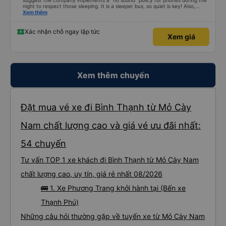
suggest the company implements a "no sound" policy for phones during the
night to respect those sleeping. It is a sleeper bus, so quiet is key! Also,
please display the Wi-Fi password clearly inside the cabin for convenience. I
Xem thêm
would definitely ride with them again! -------------- ​ Xe chất lượng tốt và
tài xế lái xe rất an toàn. Để dịch vụ hoàn hảo hơn, tôi góp ý nhà xe nên có
quy định rõ ràng về việc giữ im lặng (tắt âm thanh điện thoại) vào ban đêm
Xác nhận chỗ ngay lập tức
Xem giá
để tránh làm phiền hành khách khác ngủ. Ngoài ra, nhà xe nên dán sẵn mật
khẩu Wi-Fi trong xe để hành khách dễ dàng sử dụng. Tôi vẫn sẽ tiếp tục ủng
hộ nhà xe trong tương lai!
Xem thêm chuyến
Đặt mua vé xe đi Bình Thạnh từ Mỏ Cày
Nam chất lượng cao và giá vé ưu đãi nhất:
54 chuyến
Tư vấn TOP 1 xe khách đi Bình Thạnh từ Mỏ Cày Nam
chất lượng cao, uy tín, giá rẻ nhất 08/2026
🚌 1. Xe Phương Trang khởi hành tại (Bến xe
Thạnh Phú)
Những câu hỏi thường gặp về tuyến xe từ Mỏ Cày Nam