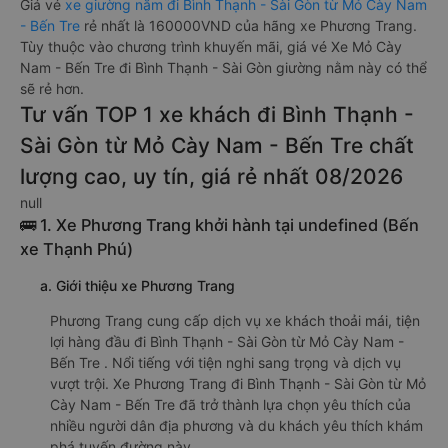
Giá vé
xe giường nằm đi Bình Thạnh - Sài Gòn từ Mỏ Cày Nam
- Bến Tre
rẻ nhất là 160000VND của hãng xe Phương Trang.
Tùy thuộc vào chương trình khuyến mãi, giá vé Xe Mỏ Cày
Nam - Bến Tre đi Bình Thạnh - Sài Gòn giường nằm này có thể
sẽ rẻ hơn.
Tư vấn TOP 1 xe khách đi Bình Thạnh -
Sài Gòn từ Mỏ Cày Nam - Bến Tre chất
lượng cao, uy tín, giá rẻ nhất 08/2026
null
🚌 1. Xe Phương Trang khởi hành tại undefined (Bến
xe Thạnh Phú)
a. Giới thiệu xe Phương Trang
Phương Trang cung cấp dịch vụ xe khách thoải mái, tiện
lợi hàng đầu đi Bình Thạnh - Sài Gòn từ Mỏ Cày Nam -
Bến Tre . Nổi tiếng với tiện nghi sang trọng và dịch vụ
vượt trội. Xe Phương Trang đi Bình Thạnh - Sài Gòn từ Mỏ
Cày Nam - Bến Tre đã trở thành lựa chọn yêu thích của
nhiều người dân địa phương và du khách yêu thích khám
phá tuyến đường này.