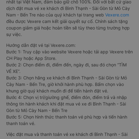
nhất tại Việt Nam, đảm bảo giữ chỗ 100%. Đối với bất cứ giao
dịch đặt mua vé xe khách đi Bình Thạnh - Sài Gòn từ Mỏ Cày
Nam - Bến Tre nào của quý khách tại trang web
Vexere.com
đều được Vexere cam kết giải quyết sự cố. Chính sách tặng
coupon giảm giá hoặc hoàn tiền sẽ tùy theo từng trường hợp
sự việc.
Hướng dẫn đặt vé tại Vexere.com:
Bước 1: Truy cập vào website Vexere hoặc tải app Vexere trên
CH Play hoặc App Store.
Bước 2: Chọn điểm đi, điểm đến, ngày đi, sau đó chọn “TÌM
VÉ XE”.
Bước 3: Chọn hãng xe khách đi Bình Thạnh - Sài Gòn từ Mỏ
Cày Nam - Bến Tre, giờ khởi hành phù hợp. Bấm chọn vào
khung giờ quý khách muốn đi để tiến hành đặt vé.
Bước 4: Chọn vị trí/giường ghế, điểm đón, điểm trả và nhập
thông tin hành khách khi đặt mua vé xe đi Bình Thạnh - Sài
Gòn từ Mỏ Cày Nam - Bến Tre
Bước 5: Chọn hình thức thanh toán vé phù hợp và tiến hành
thanh toán vé.
Việc đặt mua và thanh toán vé xe khách đi Bình Thạnh - Sài