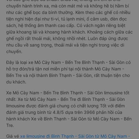
chuyến hành trình xa, mà còn mát mẻ và không hề bị hầm bí
như các ghế bọc da bình thường. Kèm theo các ghế có nhiều
tiện nghi hiện đại như ti-vi, tủ lạnh mini, ổ cắm usb, đèn đọc
sách, hệ thống âm thanh cao cấp. Có vách ngăn riêng biệt
giữa khoang lái và khoang hành khách. Khoảng cách giữa các
ghế ngồi rất thoải mái, không nhồi nhét. Luôn đáp ứng được
nhu cầu về sang trọng, thoải mái và tiện nghi trong việc di
chuyển.
Đây là loại xe Mỏ Cày Nam - Bến Tre Bình Thạnh - Sài Gòn có
hỗ trợ đón/trả tận nơi miễn phí tại nội thành Mỏ Cày Nam -
Bến Tre và nội thành Bình Thạnh - Sài Gòn, rất thuận tiện cho
du khách.
Xe Mỏ Cày Nam - Bến Tre Bình Thạnh - Sài Gòn limousine tốt
nhất: Xe từ Mỏ Cày Nam - Bến Tre đi Bình Thạnh - Sài Gòn
limousine được đánh giá chung có chất lượng Tốt với điểm
đánh giá trung bình từ 4.8/5 dựa trên 3966 phản hồi của
hành khách Xe về Bình Thạnh - Sài Gòn từ Mỏ Cày Nam - Bến
Tre.
Giá vé
xe limousine đi Bình Thạnh - Sài Gòn từ Mỏ Cày Nam -