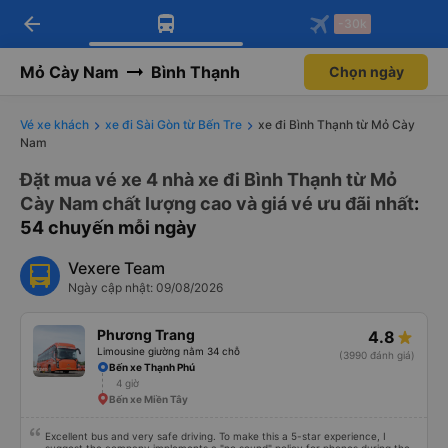
arrow_back
Tải app Vexere ngay!
Tải app Vexere
-30k
Mở app
Mở app
Nhận ưu đãi thành viên độc
-30k/ghế khi đặt vé máy bay qua
quyền
app
Mỏ Cày Nam
Bình Thạnh
Chọn ngày
Vé xe khách
xe đi Sài Gòn từ Bến Tre
xe đi Bình Thạnh từ Mỏ Cày
Nam
Đặt mua vé xe 4 nhà xe đi Bình Thạnh từ Mỏ
Cày Nam chất lượng cao và giá vé ưu đãi nhất
:
54 chuyến mỗi ngày
Vexere Team
Ngày cập nhật: 09/08/2026
Phương Trang
4.8
Limousine giường nằm 34 chỗ
(3990 đánh giá)
Bến xe Thạnh Phú
4 giờ
Bến xe Miền Tây
Excellent bus and very safe driving. To make this a 5-star experience, I