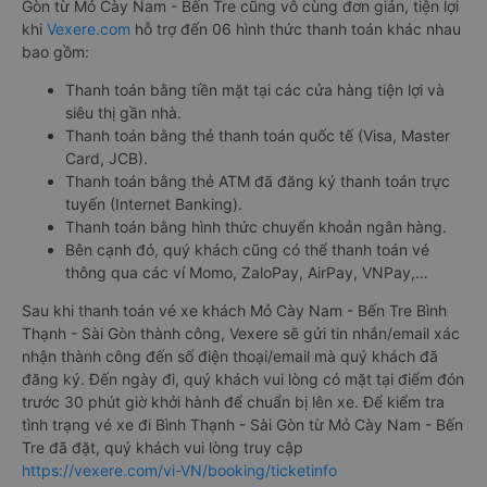
Gòn từ Mỏ Cày Nam - Bến Tre cũng vô cùng đơn giản, tiện lợi
khi
Vexere.com
hỗ trợ đến 06 hình thức thanh toán khác nhau
bao gồm:
Thanh toán bằng tiền mặt tại các cửa hàng tiện lợi và
siêu thị gần nhà.
Thanh toán bằng thẻ thanh toán quốc tế (Visa, Master
Card, JCB).
Thanh toán bằng thẻ ATM đã đăng ký thanh toán trực
tuyến (Internet Banking).
Thanh toán bằng hình thức chuyển khoản ngân hàng.
Bên cạnh đó, quý khách cũng có thể thanh toán vé
thông qua các ví Momo, ZaloPay, AirPay, VNPay,…
Sau khi thanh toán vé xe khách Mỏ Cày Nam - Bến Tre Bình
Thạnh - Sài Gòn thành công, Vexere sẽ gửi tin nhắn/email xác
nhận thành công đến số điện thoại/email mà quý khách đã
đăng ký. Đến ngày đi, quý khách vui lòng có mặt tại điểm đón
trước 30 phút giờ khởi hành để chuẩn bị lên xe. Để kiểm tra
tình trạng vé xe đi Bình Thạnh - Sài Gòn từ Mỏ Cày Nam - Bến
Tre đã đặt, quý khách vui lòng truy cập
https://vexere.com/vi-VN/booking/ticketinfo