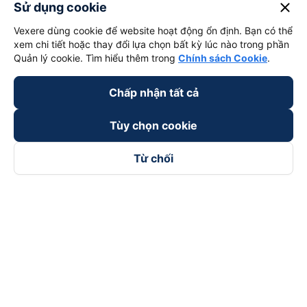
close
Sử dụng cookie
Vexere dùng cookie để website hoạt động ổn định. Bạn có thể
xem chi tiết hoặc thay đổi lựa chọn bất kỳ lúc nào trong phần
Quản lý cookie. Tìm hiểu thêm trong
Chính sách Cookie
.
Chấp nhận tất cả
Tùy chọn cookie
Từ chối
Theo dõi chúng tôi trên
Facebook
Tiktok
Youtube
Công ty TNHH Thương Mại Dịch Vụ Vexere
Địa chỉ đăng ký kinh doanh: 8C Chữ Đồng Tử, Phường Tân
Sơn Nhất, TP. Hồ Chí Minh, Việt Nam
Địa chỉ
:
Lầu 2, toà nhà H3 Circo Hoàng Diệu, 384 Hoàng Diệu,
Phường Khánh Hội, TP Hồ Chí Minh, Việt Nam