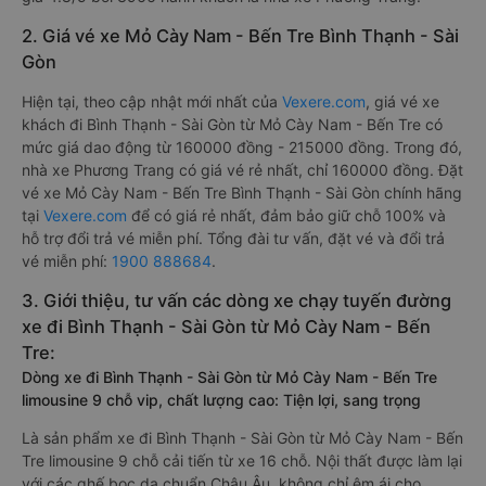
2. Giá vé xe Mỏ Cày Nam - Bến Tre Bình Thạnh - Sài
Gòn
Hiện tại, theo cập nhật mới nhất của
Vexere.com
, giá vé xe
khách đi Bình Thạnh - Sài Gòn từ Mỏ Cày Nam - Bến Tre có
mức giá dao động từ 160000 đồng - 215000 đồng. Trong đó,
nhà xe Phương Trang có giá vé rẻ nhất, chỉ 160000 đồng. Đặt
vé xe Mỏ Cày Nam - Bến Tre Bình Thạnh - Sài Gòn chính hãng
tại
Vexere.com
để có giá rẻ nhất, đảm bảo giữ chỗ 100% và
hỗ trợ đổi trả vé miễn phí. Tổng đài tư vấn, đặt vé và đổi trả
vé miễn phí:
1900 888684
.
3. Giới thiệu, tư vấn các dòng xe chạy tuyến đường
xe đi Bình Thạnh - Sài Gòn từ Mỏ Cày Nam - Bến
Tre:
Dòng xe đi Bình Thạnh - Sài Gòn từ Mỏ Cày Nam - Bến Tre
limousine 9 chỗ vip, chất lượng cao: Tiện lợi, sang trọng
Là sản phẩm xe đi Bình Thạnh - Sài Gòn từ Mỏ Cày Nam - Bến
Tre limousine 9 chỗ cải tiến từ xe 16 chỗ. Nội thất được làm lại
với các ghế bọc da chuẩn Châu Âu, không chỉ êm ái cho