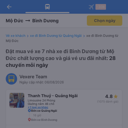
arrow_back
Tải app Vexere ngay!
Tải app Vexere
-30k
Mở app
Mở app
Nhận ưu đãi thành viên độc
-30k/ghế khi đặt vé máy bay qua
quyền
app
Mộ Đức
Bình Dương
Chọn ngày
Vé xe khách
xe đi Bình Dương từ Quảng Ngãi
xe đi Bình Dương từ
Mộ Đức
Đặt mua vé xe 7 nhà xe đi Bình Dương từ Mộ
Đức chất lượng cao và giá vé ưu đãi nhất
: 28
chuyến mỗi ngày
Vexere Team
Ngày cập nhật: 06/08/2026
Thanh Thuỷ - Quảng Ngãi
4.8
Limousine 24 Phòng
(1075 đánh giá)
Giường nằm 46 chỗ
+1 loại xe khác
Bến xe Quảng Ngãi
16 giờ
Bến xe Bình Dương