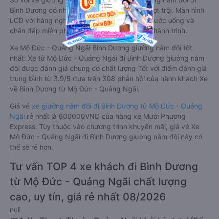
Bình Dương có nhiều ưu điểm và tiện nghi vượt trội. Màn hình
LCD với hàng nghìn bộ phim giải trí, wifi, và nước uống và
chăn đắp miễn phí phục vụ hành khách suốt hành trình.
Xe Mộ Đức - Quảng Ngãi Bình Dương giường nằm đôi tốt
nhất: Xe từ Mộ Đức - Quảng Ngãi đi Bình Dương giường nằm
đôi được đánh giá chung có chất lượng Tốt với điểm đánh giá
trung bình từ 3.9/5 dựa trên 308 phản hồi của hành khách Xe
về Bình Dương từ Mộ Đức - Quảng Ngãi.
Giá vé
xe giường nằm đôi đi Bình Dương từ Mộ Đức - Quảng
Ngãi
rẻ nhất là 600000VND của hãng xe Mười Phương
Express. Tùy thuộc vào chương trình khuyến mãi, giá vé Xe
Mộ Đức - Quảng Ngãi đi Bình Dương giường nằm đôi này có
thể sẽ rẻ hơn.
Tư vấn TOP 4 xe khách đi Bình Dương
từ Mộ Đức - Quảng Ngãi chất lượng
cao, uy tín, giá rẻ nhất 08/2026
null