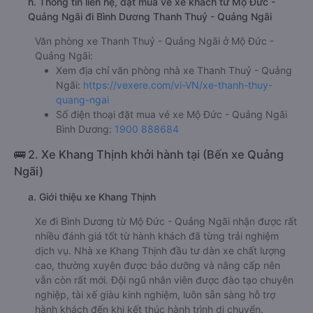
h. Thông tin liên hệ, đặt mua vé xe khách từ Mộ Đức -
Quảng Ngãi đi Bình Dương Thanh Thuỷ - Quảng Ngãi
Văn phòng xe Thanh Thuỷ - Quảng Ngãi ở Mộ Đức -
Quảng Ngãi:
Xem địa chỉ văn phòng nhà xe Thanh Thuỷ - Quảng
Ngãi:
https://vexere.com/vi-VN/xe-thanh-thuy-
quang-ngai
Số điện thoại đặt mua vé xe Mộ Đức - Quảng Ngãi
Bình Dương:
1900 888684
🚌 2. Xe Khang Thịnh khởi hành tại (Bến xe Quảng
Ngãi)
a. Giới thiệu xe Khang Thịnh
Xe đi Bình Dương từ Mộ Đức - Quảng Ngãi nhận được rất
nhiều đánh giá tốt từ hành khách đã từng trải nghiệm
dịch vụ. Nhà xe Khang Thịnh đầu tư dàn xe chất lượng
cao, thường xuyên được bảo dưỡng và nâng cấp nên
vẫn còn rất mới. Đội ngũ nhân viên được đào tạo chuyên
nghiệp, tài xế giàu kinh nghiệm, luôn sẵn sàng hỗ trợ
hành khách đến khi kết thúc hành trình di chuyển.