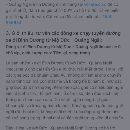
- Quảng Ngãi Bình Dương chính hãng tại
Vexere.com
để có
giá rẻ nhất, đảm bảo giữ chỗ 100% và hỗ trợ đổi trả vé miễn
phí. Tổng đài tư vấn, đặt vé và đổi trả vé miễn phí:
1900
888684
.
3. Giới thiệu, tư vấn các dòng xe chạy tuyến đường
xe đi Bình Dương từ Mộ Đức - Quảng Ngãi:
Dòng xe đi Bình Dương từ Mộ Đức - Quảng Ngãi limousine 9
chỗ vip, chất lượng cao: Tiện lợi, sang trọng
Là sản phẩm xe đi Bình Dương từ Mộ Đức - Quảng Ngãi
limousine 9 chỗ cải tiến từ xe 16 chỗ. Nội thất được làm lại với
các ghế bọc da chuẩn Châu Âu, không chỉ êm ái cho chuyến
hành trình xa, mà còn mát mẻ và không hề bị hầm bí như các
ghế bọc da bình thường. Kèm theo các ghế có nhiều tiện nghi
hiện đại như ti-vi, tủ lạnh mini, ổ cắm usb, đèn đọc sách, hệ
thống âm thanh cao cấp. Có vách ngăn riêng biệt giữa
khoang lái và khoang hành khách. Khoảng cách giữa các ghế
ngồi rất thoải mái, không nhồi nhét. Luôn đáp ứng được nhu
cầu về sang trọng, thoải mái và tiện nghi trong việc di chuyển.
Đây là loại xe Mộ Đức - Quảng Ngãi Bình Dương có hỗ trợ