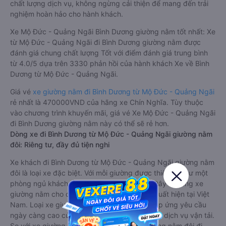
chất lượng dịch vụ, không ngừng cải thiện để mang đến trải
nghiệm hoàn hảo cho hành khách.
Xe Mộ Đức - Quảng Ngãi Bình Dương giường nằm tốt nhất: Xe
từ Mộ Đức - Quảng Ngãi đi Bình Dương giường nằm được
đánh giá chung chất lượng Tốt với điểm đánh giá trung bình
từ 4.0/5 dựa trên 3330 phản hồi của hành khách Xe về Bình
Dương từ Mộ Đức - Quảng Ngãi.
Giá vé
xe giường nằm đi Bình Dương từ Mộ Đức - Quảng Ngãi
rẻ nhất là 470000VND của hãng xe Chín Nghĩa. Tùy thuộc
vào chương trình khuyến mãi, giá vé Xe Mộ Đức - Quảng Ngãi
đi Bình Dương giường nằm này có thể sẽ rẻ hơn.
Dòng xe đi Bình Dương từ Mộ Đức - Quảng Ngãi giường nằm
đôi: Riêng tư, đầy đủ tiện nghi
Xe khách đi Bình Dương từ Mộ Đức - Quảng Ngãi giường nằm
đôi là loại xe đặc biệt. Với mỗi giường được thiết kế như một
phòng ngủ khách sạn sang trọng, hiện đại. Đây là dòng xe
giường nằm cho cặp đôi đi Bình Dương mới xuất hiện tại Việt
Nam. Loại xe giường nằm đôi ra đời nhằm đáp ứng yêu cầu
ngày càng cao của khách hàng về chất lượng dịch vụ vận tải.
So với xe giường nằm thông thường, xe giường nằm đôi đi