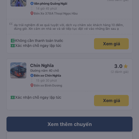
Văn phòng Quảng Ngãi
14 giờ 45 phút
Bến Xe 378A Thoại Ngọc Hầu
dạ trải nghiệm đi xe quá tuyệt vời, dịch vụ chăm sóc khách hàng 10 điểm,
đúng giờ. Xin cảm ơn nhà xe và sẽ tiếp tục đặt vé vào những lần sau ạ
Không cần thanh toán trước
Xem giá
Xác nhận chỗ ngay lập tức
Chín Nghĩa
3.0
Giường nằm 40 chỗ
(2 đánh giá)
Bến xe Chín Nghĩa
15 giờ 30 phút
Bến xe Bình Dương
Xác nhận chỗ ngay lập tức
Xem giá
Xem thêm chuyến