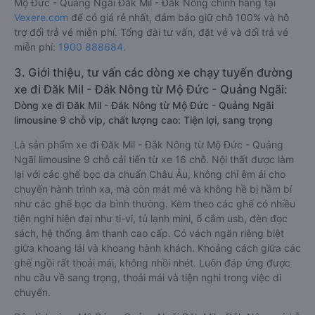
Mộ Đức - Quảng Ngãi Đăk Mil - Đắk Nông chính hãng tại
Vexere.com
để có giá rẻ nhất, đảm bảo giữ chỗ 100% và hỗ
trợ đổi trả vé miễn phí. Tổng đài tư vấn, đặt vé và đổi trả vé
miễn phí:
1900 888684
.
3. Giới thiệu, tư vấn các dòng xe chạy tuyến đường
xe đi Đăk Mil - Đắk Nông từ Mộ Đức - Quảng Ngãi:
Dòng xe đi Đăk Mil - Đắk Nông từ Mộ Đức - Quảng Ngãi
limousine 9 chỗ vip, chất lượng cao: Tiện lợi, sang trọng
Là sản phẩm xe đi Đăk Mil - Đắk Nông từ Mộ Đức - Quảng
Ngãi limousine 9 chỗ cải tiến từ xe 16 chỗ. Nội thất được làm
lại với các ghế bọc da chuẩn Châu Âu, không chỉ êm ái cho
chuyến hành trình xa, mà còn mát mẻ và không hề bị hầm bí
như các ghế bọc da bình thường. Kèm theo các ghế có nhiều
tiện nghi hiện đại như ti-vi, tủ lạnh mini, ổ cắm usb, đèn đọc
sách, hệ thống âm thanh cao cấp. Có vách ngăn riêng biệt
giữa khoang lái và khoang hành khách. Khoảng cách giữa các
ghế ngồi rất thoải mái, không nhồi nhét. Luôn đáp ứng được
nhu cầu về sang trọng, thoải mái và tiện nghi trong việc di
chuyển.