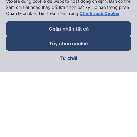
Vexere dùng cookie để website hoạt động ổn định. Bạn có thể
xem chi tiết hoặc thay đổi lựa chọn bất kỳ lúc nào trong phần
Quản lý cookie. Tìm hiểu thêm trong
Chính sách Cookie
.
Chấp nhận tất cả
Tùy chọn cookie
Từ chối
Theo dõi chúng tôi trên
Facebook
Tiktok
Youtube
Công ty TNHH Thương Mại Dịch Vụ Vexere
Địa chỉ đăng ký kinh doanh: 8C Chữ Đồng Tử, Phường Tân
Sơn Nhất, TP. Hồ Chí Minh, Việt Nam
Địa chỉ
:
Lầu 2, toà nhà H3 Circo Hoàng Diệu, 384 Hoàng Diệu,
Phường Khánh Hội, TP Hồ Chí Minh, Việt Nam
Tầng 3, toà nhà 101 Láng Hạ, 101 Láng Hạ, Phường Láng, TP.