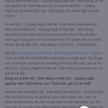
Đây là loại xe Mộ Đức - Quảng Ngãi Đăk Mil - Đắk Nông có hỗ
trợ đón/trả tận nơi miễn phí tại nội thành Mộ Đức - Quảng
Ngãi và nội thành Đăk Mil - Đắk Nông, rất thuận tiện cho du
khách.
Xe Mộ Đức - Quảng Ngãi Đăk Mil - Đắk Nông limousine tốt
nhất: Xe từ Mộ Đức - Quảng Ngãi đi Đăk Mil - Đắk Nông
limousine được đánh giá chung có chất lượng Tốt với điểm
đánh giá trung bình từ 4.0/5 dựa trên 672 phản hồi của hành
khách Xe về Đăk Mil - Đắk Nông từ Mộ Đức - Quảng Ngãi.
Giá vé
xe limousine đi Đăk Mil - Đắk Nông từ Mộ Đức - Quảng
Ngãi
rẻ nhất là 500000VND của hãng xe Quốc Đạt. Tùy thuộc
vào vị trí ngồi của bạn và chương trình khuyến mãi, giá vé Xe
Mộ Đức - Quảng Ngãi đi Đăk Mil - Đắk Nông limousine này có
thể sẽ rẻ hơn
Dòng xe đi Đăk Mil - Đắk Nông từ Mộ Đức - Quảng Ngãi
giường nằm chất lượng cao: Thoải mái, giá cả tốt nhất
Những nhà xe đi Đăk Mil - Đắk Nông từ Mộ Đức - Quảng Ngãi
đều sở hữu những xe giường nằm chất lượng cao. Trên xe
được trang bị đầy đủ các trang thiết bị hiện đại phục vụ cho
nhu cầu di chuyển của hành khách. Bên cạnh đó, các hãng xe