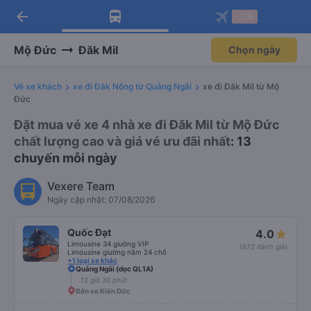
arrow_back
Tải app Vexere ngay!
Tải app Vexere
-30k
Mở app
Mở app
Nhận ưu đãi thành viên độc
-30k/ghế khi đặt vé máy bay qua
quyền
app
Mộ Đức
Đăk Mil
Chọn ngày
Vé xe khách
xe đi Đăk Nông từ Quảng Ngãi
xe đi Đăk Mil từ Mộ
Đức
Đặt mua vé xe 4 nhà xe đi Đăk Mil từ Mộ Đức
chất lượng cao và giá vé ưu đãi nhất
: 13
chuyến mỗi ngày
Vexere Team
Ngày cập nhật: 07/08/2026
Quốc Đạt
4.0
Limousine 34 giường VIP
(672 đánh giá)
Limousine giường nằm 24 chỗ
+1 loại xe khác
Quảng Ngãi (dọc QL1A)
12 giờ 30 phút
Bến xe Kiến Đức