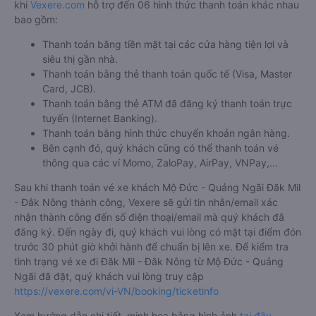
khi
Vexere.com
hỗ trợ đến 06 hình thức thanh toán khác nhau
bao gồm:
Thanh toán bằng tiền mặt tại các cửa hàng tiện lợi và
siêu thị gần nhà.
Thanh toán bằng thẻ thanh toán quốc tế (Visa, Master
Card, JCB).
Thanh toán bằng thẻ ATM đã đăng ký thanh toán trực
tuyến (Internet Banking).
Thanh toán bằng hình thức chuyển khoản ngân hàng.
Bên cạnh đó, quý khách cũng có thể thanh toán vé
thông qua các ví Momo, ZaloPay, AirPay, VNPay,…
Sau khi thanh toán vé xe khách Mộ Đức - Quảng Ngãi Đăk Mil
- Đắk Nông thành công, Vexere sẽ gửi tin nhắn/email xác
nhận thành công đến số điện thoại/email mà quý khách đã
đăng ký. Đến ngày đi, quý khách vui lòng có mặt tại điểm đón
trước 30 phút giờ khởi hành để chuẩn bị lên xe. Để kiểm tra
tình trạng vé xe đi Đăk Mil - Đắk Nông từ Mộ Đức - Quảng
Ngãi đã đặt, quý khách vui lòng truy cập
https://vexere.com/vi-VN/booking/ticketinfo
Xem hướng dẫn chi tiết, minh họa bằng hình ảnh
tại đây.