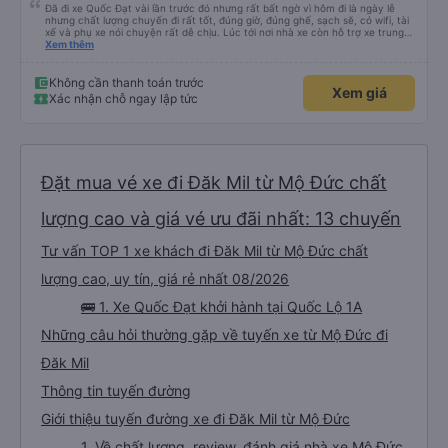
Đã đi xe Quốc Đạt vài lần trước đó nhưng rất bất ngờ vì hôm đi là ngày lễ
nhưng chất lượng chuyến đi rất tốt, đúng giờ, đúng ghế, sạch sẽ, có wifi, tài
xế và phụ xe nói chuyện rất dễ chịu. Lúc tới nơi nhà xe còn hỗ trợ xe trung
chuyển tới tận nhà. 10đ cho nhà xe, hy vọng nhà xe duy trì được chất lượng
Xem thêm
này. Cảm ơn
Không cần thanh toán trước
Xem giá
Xác nhận chỗ ngay lập tức
Đặt mua vé xe đi Đăk Mil từ Mộ Đức chất
lượng cao và giá vé ưu đãi nhất: 13 chuyến
Tư vấn TOP 1 xe khách đi Đăk Mil từ Mộ Đức chất
lượng cao, uy tín, giá rẻ nhất 08/2026
🚌 1. Xe Quốc Đạt khởi hành tại Quốc Lộ 1A
Những câu hỏi thường gặp về tuyến xe từ Mộ Đức đi
Đăk Mil
Thông tin tuyến đường
Giới thiệu tuyến đường xe đi Đăk Mil từ Mộ Đức
1. Về chất lượng, review, đánh giá nhà xe Mộ Đức