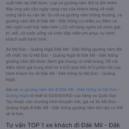
xuất hiện tại Việt Nam. Loại xe giường nằm đôi ra đời nhằm
đáp ứng yêu cầu ngày càng cao của khách hàng về chất
lượng dịch vụ vận tải. So với xe giường nằm thông thường, xe
giường nằm đôi đi Đăk Mil - Đắk Nông có nhiều ưu điểm và
tiện nghi vượt trội. Màn hình LCD với hàng nghìn bộ phim giải
trí, wifi, và nước uống và chăn đắp miễn phí phục vụ hành
khách suốt hành trình.
Xe Mộ Đức - Quảng Ngãi Đăk Mil - Đắk Nông giường nằm đôi
tốt nhất: Xe từ Mộ Đức - Quảng Ngãi đi Đăk Mil - Đắk Nông
giường nằm đôi được đánh giá chung có chất lượng Tốt với
điểm đánh giá trung bình từ 4.0/5 dựa trên 672 phản hồi của
hành khách Xe về Đăk Mil - Đắk Nông từ Mộ Đức - Quảng
Ngãi.
Giá vé
xe giường nằm đôi đi Đăk Mil - Đắk Nông từ Mộ Đức -
Quảng Ngãi
rẻ nhất là 500000VND của hãng xe Quốc Đạt.
Tùy thuộc vào chương trình khuyến mãi, giá vé Xe Mộ Đức -
Quảng Ngãi đi Đăk Mil - Đắk Nông giường nằm đôi này có thể
sẽ rẻ hơn.
Tư vấn TOP 1 xe khách đi Đăk Mil - Đắk