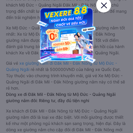
khách Mộ Đức - Quảng Ngãi Đăk Mil - Đắk Nông luôn chú
trọng đến chất lượng dịch vụ, không ngừng cải thiện để mang
đến trải nghiệm hoàn hảo cho hành khách.
Xe Mộ Đức - Quảng Ngãi Đăk Mil - Đắk Nông giường nằm tốt
nhất: Xe từ Mộ Đức - Quảng Ngãi đi Đăk Mil - Đắk Nông
giường nằm được đánh giá chung chất lượng Tốt với điểm
đánh giá trung bình từ 4.0/5 dựa trên 672 phản hồi của hành
khách Xe về Đăk Mil - Đắk Nông từ Mộ Đức - Quảng Ngãi.
Giá vé
xe giường nằm đi Đăk Mil - Đắk Nông từ Mộ Đức -
Quảng Ngãi
rẻ nhất là 500000VND của hãng xe Quốc Đạt.
Tùy thuộc vào chương trình khuyến mãi, giá vé Xe Mộ Đức -
Quảng Ngãi đi Đăk Mil - Đắk Nông giường nằm này có thể sẽ
rẻ hơn.
Dòng xe đi Đăk Mil - Đắk Nông từ Mộ Đức - Quảng Ngãi
giường nằm đôi: Riêng tư, đầy đủ tiện nghi
Xe khách đi Đăk Mil - Đắk Nông từ Mộ Đức - Quảng Ngãi
giường nằm đôi là loại xe đặc biệt. Với mỗi giường được thiết
kế như một phòng ngủ khách sạn sang trọng, hiện đại. Đây là
dòng xe giường nằm cho cặp đôi đi Đăk Mil - Đắk Nông mới