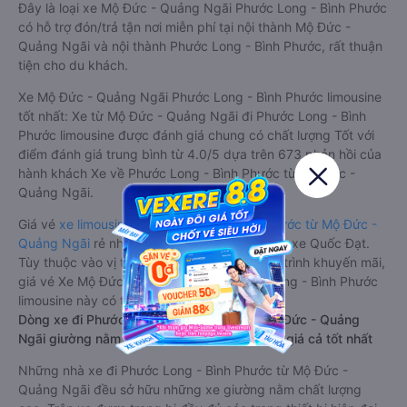
Đây là loại xe Mộ Đức - Quảng Ngãi Phước Long - Bình Phước
có hỗ trợ đón/trả tận nơi miễn phí tại nội thành Mộ Đức -
Quảng Ngãi và nội thành Phước Long - Bình Phước, rất thuận
tiện cho du khách.
Xe Mộ Đức - Quảng Ngãi Phước Long - Bình Phước limousine
tốt nhất: Xe từ Mộ Đức - Quảng Ngãi đi Phước Long - Bình
Phước limousine được đánh giá chung có chất lượng Tốt với
điểm đánh giá trung bình từ 4.0/5 dựa trên 673 phản hồi của
hành khách Xe về Phước Long - Bình Phước từ Mộ Đức -
Quảng Ngãi.
Giá vé
xe limousine đi Phước Long - Bình Phước từ Mộ Đức -
Quảng Ngãi
rẻ nhất là 550000VND của hãng xe Quốc Đạt.
Tùy thuộc vào vị trí ngồi của bạn và chương trình khuyến mãi,
giá vé Xe Mộ Đức - Quảng Ngãi đi Phước Long - Bình Phước
limousine này có thể sẽ rẻ hơn
Dòng xe đi Phước Long - Bình Phước từ Mộ Đức - Quảng
Ngãi giường nằm chất lượng cao: Thoải mái, giá cả tốt nhất
Những nhà xe đi Phước Long - Bình Phước từ Mộ Đức -
Quảng Ngãi đều sở hữu những xe giường nằm chất lượng