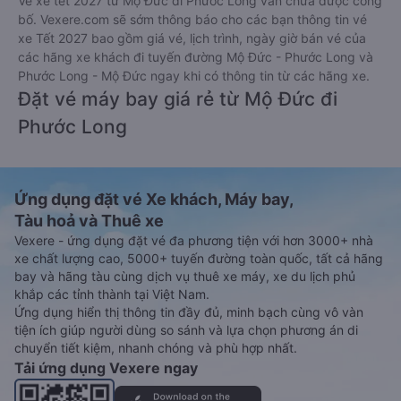
Vé xe tết 2027 từ Mộ Đức đi Phước Long vẫn chưa được công
bố. Vexere.com sẽ sớm thông báo cho các bạn thông tin vé
xe Tết 2027 bao gồm giá vé, lịch trình, ngày giờ bán vé của
các hãng xe khách đi tuyến đường Mộ Đức - Phước Long và
Phước Long - Mộ Đức ngay khi có thông tin từ các hãng xe.
Đặt vé máy bay giá rẻ từ Mộ Đức đi
Phước Long
Ứng dụng đặt vé Xe khách, Máy bay,
Tàu hoả và Thuê xe
Vexere - ứng dụng đặt vé đa phương tiện với hơn 3000+ nhà
xe chất lượng cao, 5000+ tuyến đường toàn quốc, tất cả hãng
bay và hãng tàu cùng dịch vụ thuê xe máy, xe du lịch phủ
khắp các tỉnh thành tại Việt Nam.
Ứng dụng hiển thị thông tin đầy đủ, minh bạch cùng vô vàn
tiện ích giúp người dùng so sánh và lựa chọn phương án di
chuyển tiết kiệm, nhanh chóng và phù hợp nhất.
Tải ứng dụng Vexere ngay