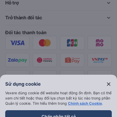
keyboard_arrow_down
Hỗ trợ
keyboard_arrow_down
Trở thành đối tác
Đối tác thanh toán
close
Sử dụng cookie
Vexere dùng cookie để website hoạt động ổn định. Bạn có thể
xem chi tiết hoặc thay đổi lựa chọn bất kỳ lúc nào trong phần
Quản lý cookie. Tìm hiểu thêm trong
Chính sách Cookie
.
Chấp nhận tất cả