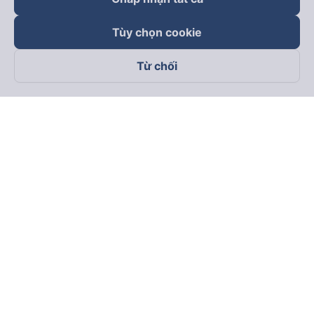
Tùy chọn cookie
Từ chối
Theo dõi chúng tôi trên
Facebook
Tiktok
Youtube
Công ty TNHH Thương Mại Dịch Vụ Vexere
Địa chỉ đăng ký kinh doanh: 8C Chữ Đồng Tử, Phường Tân
Sơn Nhất, TP. Hồ Chí Minh, Việt Nam
Địa chỉ
:
Lầu 2, toà nhà H3 Circo Hoàng Diệu, 384 Hoàng Diệu,
Phường Khánh Hội, TP Hồ Chí Minh, Việt Nam
Tầng 3, toà nhà 101 Láng Hạ, 101 Láng Hạ, Phường Láng, TP.
Hà Nội, Việt Nam
Giấy chứng nhận ĐKKD số 0315133726 do Sở KH và ĐT TP.
Hồ Chí Minh cấp lần đầu ngày 27/6/2018
Bản quyền © 2025 thuộc về Vexere.com