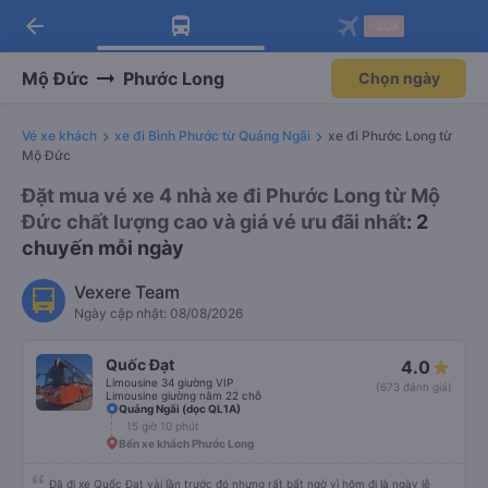
arrow_back
Tải app Vexere ngay!
Tải app Vexere
-30k
Mở app
Mở app
Nhận ưu đãi thành viên độc
-30k/ghế khi đặt vé máy bay qua
quyền
app
Mộ Đức
Phước Long
Chọn ngày
Vé xe khách
xe đi Bình Phước từ Quảng Ngãi
xe đi Phước Long từ
Mộ Đức
Đặt mua vé xe 4 nhà xe đi Phước Long từ Mộ
Đức chất lượng cao và giá vé ưu đãi nhất
: 2
chuyến mỗi ngày
Vexere Team
Ngày cập nhật: 08/08/2026
Quốc Đạt
4.0
Limousine 34 giường VIP
(673 đánh giá)
Limousine giường nằm 22 chỗ
Quảng Ngãi (dọc QL1A)
15 giờ 10 phút
Bến xe khách Phước Long
Đã đi xe Quốc Đạt vài lần trước đó nhưng rất bất ngờ vì hôm đi là ngày lễ