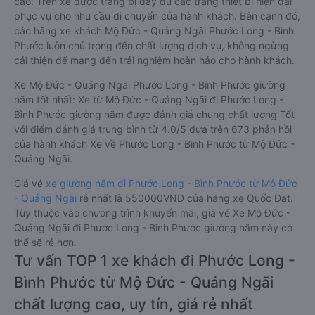
cao. Trên xe được trang bị đầy đủ các trang thiết bị hiện đại
phục vụ cho nhu cầu di chuyển của hành khách. Bên cạnh đó,
các hãng xe khách Mộ Đức - Quảng Ngãi Phước Long - Bình
Phước luôn chú trọng đến chất lượng dịch vụ, không ngừng
cải thiện để mang đến trải nghiệm hoàn hảo cho hành khách.
Xe Mộ Đức - Quảng Ngãi Phước Long - Bình Phước giường
nằm tốt nhất: Xe từ Mộ Đức - Quảng Ngãi đi Phước Long -
Bình Phước giường nằm được đánh giá chung chất lượng Tốt
với điểm đánh giá trung bình từ 4.0/5 dựa trên 673 phản hồi
của hành khách Xe về Phước Long - Bình Phước từ Mộ Đức -
Quảng Ngãi.
Giá vé
xe giường nằm đi Phước Long - Bình Phước từ Mộ Đức
- Quảng Ngãi
rẻ nhất là 550000VND của hãng xe Quốc Đạt.
Tùy thuộc vào chương trình khuyến mãi, giá vé Xe Mộ Đức -
Quảng Ngãi đi Phước Long - Bình Phước giường nằm này có
thể sẽ rẻ hơn.
Tư vấn TOP 1 xe khách đi Phước Long -
Bình Phước từ Mộ Đức - Quảng Ngãi
chất lượng cao, uy tín, giá rẻ nhất