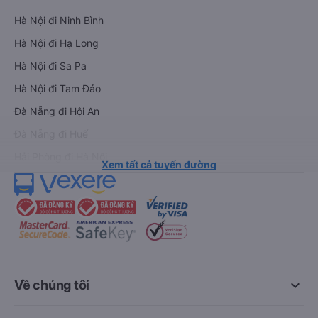
Hà Nội đi Ninh Bình
Hà Nội đi Hạ Long
Hà Nội đi Sa Pa
Hà Nội đi Tam Đảo
Đà Nẵng đi Hội An
Đà Nẵng đi Huế
Hải Phòng đi Hà Nội
Xem tất cả tuyến đường
keyboard_arrow_down
Về chúng tôi