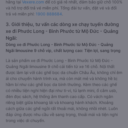
hãng tại
Vexere.com
để có giá rẻ nhất, đảm bảo giữ chỗ 100%
và hỗ trợ đổi trả vé miễn phí. Tổng đài tư vấn, đặt vé và đổi
trả vé miễn phí:
1900 888684
.
3. Giới thiệu, tư vấn các dòng xe chạy tuyến đường
xe đi Phước Long - Bình Phước từ Mộ Đức - Quảng
Ngãi:
Dòng xe đi Phước Long - Bình Phước từ Mộ Đức - Quảng
Ngãi limousine 9 chỗ vip, chất lượng cao: Tiện lợi, sang trọng
Là sản phẩm xe đi Phước Long - Bình Phước từ Mộ Đức -
Quảng Ngãi limousine 9 chỗ cải tiến từ xe 16 chỗ. Nội thất
được làm lại với các ghế bọc da chuẩn Châu Âu, không chỉ êm
ái cho chuyến hành trình xa, mà còn mát mẻ và không hề bị
hầm bí như các ghế bọc da bình thường. Kèm theo các ghế
có nhiều tiện nghi hiện đại như ti-vi, tủ lạnh mini, ổ cắm usb,
đèn đọc sách, hệ thống âm thanh cao cấp. Có vách ngăn
riêng biệt giữa khoang lái và khoang hành khách. Khoảng
cách giữa các ghế ngồi rất thoải mái, không nhồi nhét. Luôn
đáp ứng được nhu cầu về sang trọng, thoải mái và tiện nghi
trong việc di chuyển.