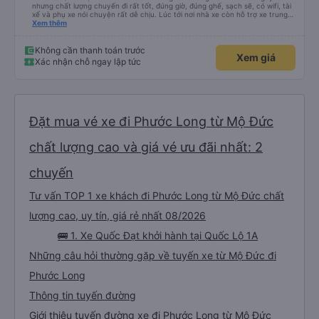
nhưng chất lượng chuyến đi rất tốt, đúng giờ, đúng ghế, sạch sẽ, có wifi, tài
xế và phụ xe nói chuyện rất dễ chịu. Lúc tới nơi nhà xe còn hỗ trợ xe trung
chuyển tới tận nhà. 10đ cho nhà xe, hy vọng nhà xe duy trì được chất lượng
Xem thêm
này. Cảm ơn
Không cần thanh toán trước
Xem giá
Xác nhận chỗ ngay lập tức
Đặt mua vé xe đi Phước Long từ Mộ Đức
chất lượng cao và giá vé ưu đãi nhất: 2
chuyến
Tư vấn TOP 1 xe khách đi Phước Long từ Mộ Đức chất
lượng cao, uy tín, giá rẻ nhất 08/2026
🚌 1. Xe Quốc Đạt khởi hành tại Quốc Lộ 1A
Những câu hỏi thường gặp về tuyến xe từ Mộ Đức đi
Phước Long
Thông tin tuyến đường
Giới thiệu tuyến đường xe đi Phước Long từ Mộ Đức