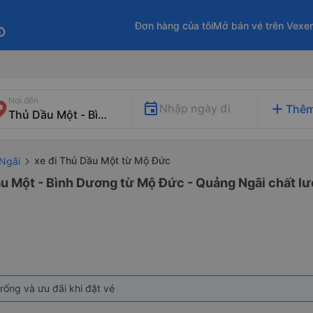
Đơn hàng của tôi
Mở bán vé trên Vexe
fo
Nơi đến
add
Nhập ngày đi
Thêm
xe đi Thủ Dầu Một từ Mộ Đức
 Ngãi
ầu Một - Bình Dương từ Mộ Đức - Quảng Ngãi chất lượ
rống và ưu đãi khi đặt vé