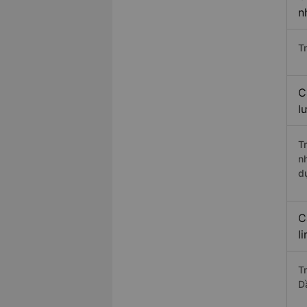
n
T
C
l
T
n
d
C
l
T
D