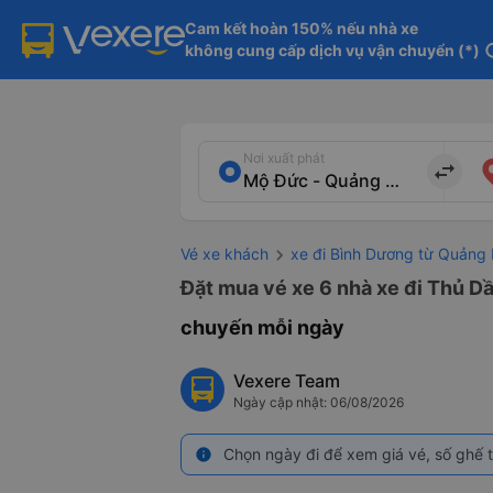
Cam kết hoàn 150% nếu nhà xe

không cung cấp dịch vụ vận chuyển (*)
in
Nơi xuất phát
import_export
Vé xe khách
xe đi Bình Dương từ Quảng
Đặt mua vé xe 6 nhà xe đi Thủ D
chuyến mỗi ngày
Vexere Team
Ngày cập nhật: 06/08/2026
Chọn ngày đi để xem giá vé, số ghế t
info