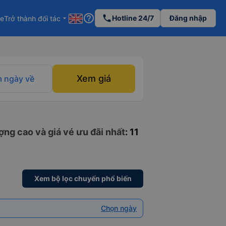
help_outline
phone
Hotline 24/7
Đăng nhập
re
Trở thành đối tác
arrow_drop_down
Xem giá
 ngày về
ng cao và giá vé ưu đãi nhất
: 11
Xem bộ lọc chuyến phổ biến
Chọn ngày