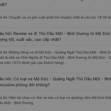
hất?
rả lời: Chuyến xe có giờ xuất phát trễ (muộn) nhất là vào lúc 18:30 
âu hỏi: Review xe đi Thủ Dầu Một - Bình Dương từ Mộ Đức
ượng tốt, xuất sắc, cao cấp nhất?
rả lời: Những hãng xe đi Mộ Đức - Quảng Ngãi Thủ Dầu Một - Bình D
hất là nhà xe Chín Nghĩa đi Thủ Dầu Một - Bình Dương từ Mộ Đức - Q
ựa trên 1073 đánh giá của khách hàng).
âu hỏi: Có loại xe Mộ Đức - Quảng Ngãi Thủ Dầu Một - Bìn
imousine phòng đôi không?
rả lời: Hiện tại chưa có nhà xe nào có loại xe giường nằm đôi khai t
ầu Một - Bình Dương.