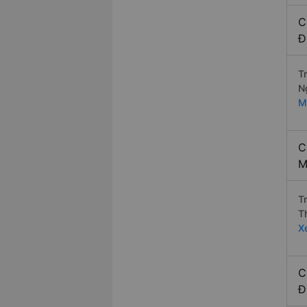
C
Đ
T
N
M
C
M
T
T
X
C
Đ