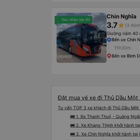
Chín Nghĩa
Xác nhận tức thì
3.7
star
(3 đánh
Giường nằm 40 
Bến xe Chín 
15h30m
Bến xe Bình 
Đặt mua vé xe đi Thủ Dầu Một 
Tư vấn TOP 3 xe khách đi Thủ Dầu Một t
🚌 1. Xe Thanh Thuỷ - Quảng Ngãi
🚌 2. Xe Khang Thịnh khởi hành t
🚌 3. Xe Chín Nghĩa khởi hành tại