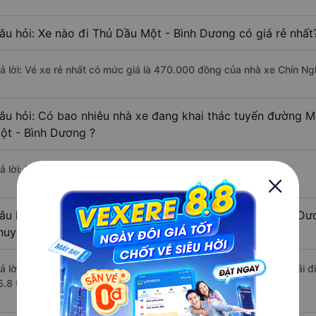
âu hỏi: Xe nào đi Thủ Dầu Một - Bình Dương có giá rẻ nhất
rả lời: Vé xe rẻ nhất có mức giá là 470.000 đồng của nhà xe Chín Ng
âu hỏi: Có bao nhiêu nhà xe đang khai thác tuyến đường 
ột - Bình Dương ?
ả lời: Hiện tại có 3 nhà xe khai thác tuyến đường.
âu hỏi: Từ Mộ Đức - Quảng Ngãi đi Thủ Dầu Một - Bình Dươ
huyển bằng xe khách?
rả lời: Thời gian di chuyển bằng xe khách từ Mộ Đức - Quảng Ngãi 
5.8 tiếng, nếu mật độ giao thông thuận lợi.