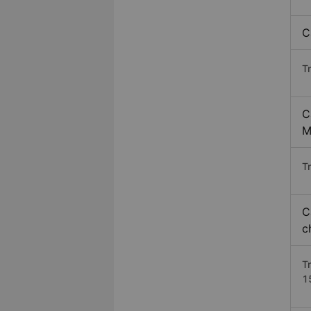
C
T
C
M
Tr
C
c
T
1