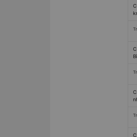
C
k
T
C
B
T
C
n
T
C