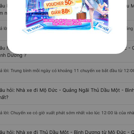
âu hỏi: Khoảng cách từ Mộ Đức - Quảng Ngãi đi Thủ Dầu M
m nếu di chuyển bằng xe khách?
rả lời: Đoạn đường đi Thủ Dầu Một - Bình Dương từ Mộ Đức - Quảng
âu hỏi: Mỗi ngày có bao nhiêu chuyến xe khách Mộ Đức - 
ình Dương ?
rả lời: Trung bình mỗi ngày có khoảng 11 chuyến xe bắt đầu từ 12:0
âu hỏi: Nhà xe đi Mộ Đức - Quảng Ngãi Thủ Dầu Một - Bì
hất?
rả lời: Chuyến xe có giờ xuất phát sớm nhất vào lúc 12:00 là của n
âu hỏi: Nhà xe đi Thủ Dầu Một - Bình Dương từ Mộ Đức - Q