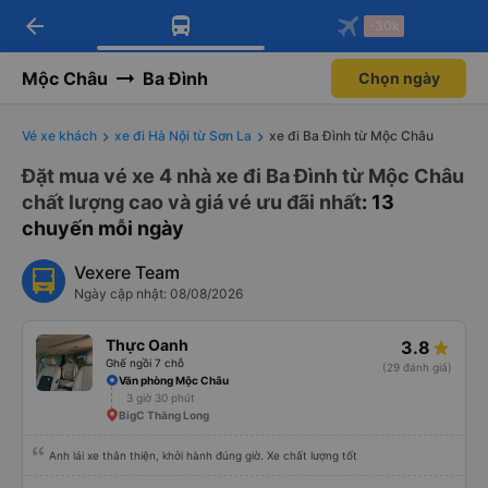
arrow_back
Tải app Vexere ngay!
Tải app Vexere
-30k
Mở app
Mở app
Nhận ưu đãi thành viên độc
-30k/ghế khi đặt vé máy bay qua
quyền
app
Mộc Châu
Ba Đình
Chọn ngày
Vé xe khách
xe đi Hà Nội từ Sơn La
xe đi Ba Đình từ Mộc Châu
Đặt mua vé xe 4 nhà xe đi Ba Đình từ Mộc Châu
chất lượng cao và giá vé ưu đãi nhất
: 13
chuyến mỗi ngày
Vexere Team
Ngày cập nhật: 08/08/2026
Thực Oanh
3.8
Ghế ngồi 7 chỗ
(29 đánh giá)
Văn phòng Mộc Châu
3 giờ 30 phút
BigC Thăng Long
Anh lái xe thân thiện, khởi hành đúng giờ. Xe chất lượng tốt