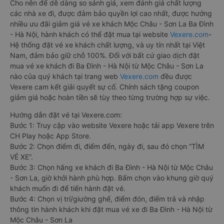
Cho nên để dễ dàng so sánh giá, xem đánh giá chất lượng
các nhà xe đi, được đảm bảo quyền lợi cao nhất, được hưởng
nhiều ưu đãi giảm giá vé xe khách Mộc Châu - Sơn La Ba Đình
- Hà Nội, hành khách có thể đặt mua tại website
Vexere.com
-
Hệ thống đặt vé xe khách chất lượng, và uy tín nhất tại Việt
Nam, đảm bảo giữ chỗ 100%. Đối với bất cứ giao dịch đặt
mua vé xe khách đi Ba Đình - Hà Nội từ Mộc Châu - Sơn La
nào của quý khách tại trang web
Vexere.com
đều được
Vexere cam kết giải quyết sự cố. Chính sách tặng coupon
giảm giá hoặc hoàn tiền sẽ tùy theo từng trường hợp sự việc.
Hướng dẫn đặt vé tại Vexere.com:
Bước 1: Truy cập vào website Vexere hoặc tải app Vexere trên
CH Play hoặc App Store.
Bước 2: Chọn điểm đi, điểm đến, ngày đi, sau đó chọn “TÌM
VÉ XE”.
Bước 3: Chọn hãng xe khách đi Ba Đình - Hà Nội từ Mộc Châu
- Sơn La, giờ khởi hành phù hợp. Bấm chọn vào khung giờ quý
khách muốn đi để tiến hành đặt vé.
Bước 4: Chọn vị trí/giường ghế, điểm đón, điểm trả và nhập
thông tin hành khách khi đặt mua vé xe đi Ba Đình - Hà Nội từ
Mộc Châu - Sơn La