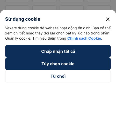
close
Sử dụng cookie
Vexere dùng cookie để website hoạt động ổn định. Bạn có thể
xem chi tiết hoặc thay đổi lựa chọn bất kỳ lúc nào trong phần
Quản lý cookie. Tìm hiểu thêm trong
Chính sách Cookie
.
Chấp nhận tất cả
Tùy chọn cookie
Từ chối
Theo dõi chúng tôi trên
Facebook
Tiktok
Youtube
Công ty TNHH Thương Mại Dịch Vụ Vexere