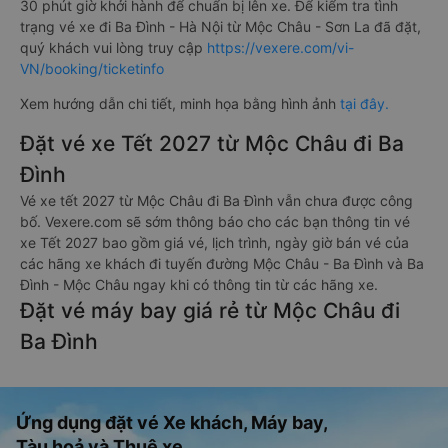
30 phút giờ khởi hành để chuẩn bị lên xe. Để kiểm tra tình
trạng vé xe đi Ba Đình - Hà Nội từ Mộc Châu - Sơn La đã đặt,
quý khách vui lòng truy cập
https://vexere.com/vi-
VN/booking/ticketinfo
Xem hướng dẫn chi tiết, minh họa bằng hình ảnh
tại đây.
Đặt vé xe Tết 2027 từ Mộc Châu đi Ba
Đình
Vé xe tết 2027 từ Mộc Châu đi Ba Đình vẫn chưa được công
bố. Vexere.com sẽ sớm thông báo cho các bạn thông tin vé
xe Tết 2027 bao gồm giá vé, lịch trình, ngày giờ bán vé của
các hãng xe khách đi tuyến đường Mộc Châu - Ba Đình và Ba
Đình - Mộc Châu ngay khi có thông tin từ các hãng xe.
Đặt vé máy bay giá rẻ từ Mộc Châu đi
Ba Đình
Ứng dụng đặt vé Xe khách, Máy bay,
Tàu hoả và Thuê xe