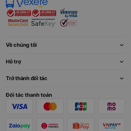
keyboard_arrow_down
Về chúng tôi
keyboard_arrow_down
Hỗ trợ
keyboard_arrow_down
Trở thành đối tác
Đối tác thanh toán