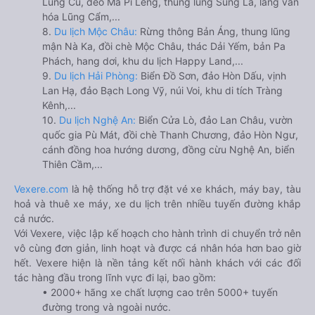
Lũng Cú, đèo Mã Pí Lèng, thung lũng Sủng Là, làng văn
hóa Lũng Cẩm,...
8.
Du lịch Mộc Châu:
Rừng thông Bản Áng, thung lũng
mận Nà Ka, đồi chè Mộc Châu, thác Dải Yếm, bản Pa
Phách, hang dơi, khu du lịch Happy Land,...
9.
Du lịch Hải Phòng:
Biển Đồ Sơn, đảo Hòn Dấu, vịnh
Lan Hạ, đảo Bạch Long Vỹ, núi Voi, khu di tích Tràng
Kênh,...
10.
Du lịch Nghệ An:
Biển Cửa Lò, đảo Lan Châu, vườn
quốc gia Pù Mát, đồi chè Thanh Chương, đảo Hòn Ngư,
cánh đồng hoa hướng dương, đồng cừu Nghệ An, biển
Thiên Cầm,...
Vexere.com
là hệ thống hỗ trợ đặt vé xe khách, máy bay, tàu
hoả và thuê xe máy, xe du lịch trên nhiều tuyến đường khắp
cả nước.
Với Vexere, việc lập kế hoạch cho hành trình di chuyển trở nên
vô cùng đơn giản, linh hoạt và được cá nhân hóa hơn bao giờ
hết. Vexere hiện là nền tảng kết nối hành khách với các đối
tác hàng đầu trong lĩnh vực đi lại, bao gồm:
• 2000+ hãng xe chất lượng cao trên 5000+ tuyến
đường trong và ngoài nước.