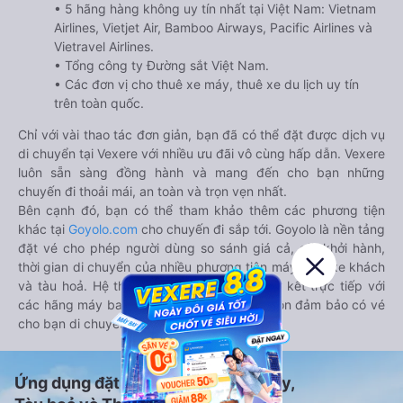
• 5 hãng hàng không uy tín nhất tại Việt Nam: Vietnam
Airlines, Vietjet Air, Bamboo Airways, Pacific Airlines và
Vietravel Airlines.
• Tổng công ty Đường sắt Việt Nam.
• Các đơn vị cho thuê xe máy, thuê xe du lịch uy tín
trên toàn quốc.
Chỉ với vài thao tác đơn giản, bạn đã có thể đặt được dịch vụ
di chuyển tại Vexere với nhiều ưu đãi vô cùng hấp dẫn. Vexere
luôn sẵn sàng đồng hành và mang đến cho bạn những
chuyến đi thoải mái, an toàn và trọn vẹn nhất.
Bên cạnh đó, bạn có thể tham khảo thêm các phương tiện
khác tại
Goyolo.com
cho chuyến đi sắp tới. Goyolo là nền tảng
đặt vé cho phép người dùng so sánh giá cả, giờ khởi hành,
thời gian di chuyển của nhiều phương tiện máy bay, xe khách
và tàu hoả. Hệ thống của Goyolo được liên kết trực tiếp với
các hãng máy bay, xe khách và tàu hoả, luôn đảm bảo có vé
cho bạn di chuyển.
Ứng dụng đặt vé Xe khách, Máy bay,