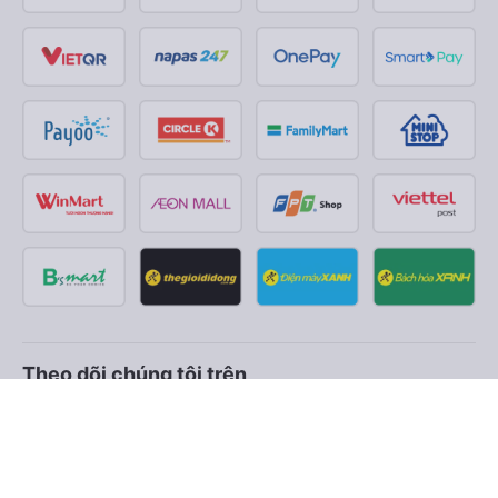
Theo dõi chúng tôi trên
Facebook
Tiktok
Youtube
Công ty TNHH Thương Mại Dịch Vụ Vexere