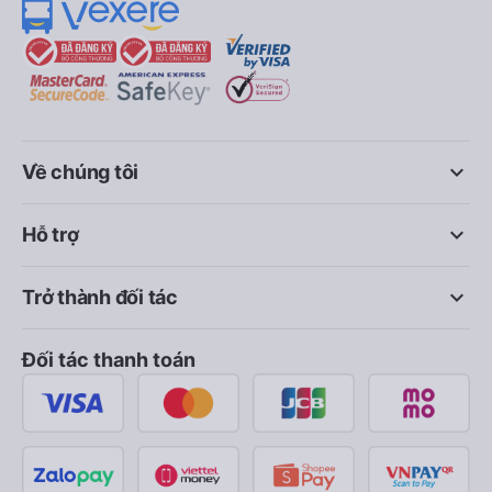
keyboard_arrow_down
Về chúng tôi
keyboard_arrow_down
Hỗ trợ
keyboard_arrow_down
Trở thành đối tác
Đối tác thanh toán