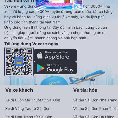
Tàu hoả và Thuê xe
Vexere - ứng dụng đặt vé đa phương tiện với hơn 3000+ nhà
xe chất lượng cao, 5000+ tuyến đường toàn quốc, tất cả hãng
bay và hãng tàu cùng dịch vụ thuê xe máy, xe du lịch phủ
khắp các tỉnh thành tại Việt Nam.
Ứng dụng hiển thị thông tin đầy đủ, minh bạch cùng vô vàn
tiện ích giúp người dùng so sánh và lựa chọn phương án di
chuyển tiết kiệm, nhanh chóng và phù hợp nhất.
Tải ứng dụng Vexere ngay
Vé xe khách
Vé tàu hỏa
Xe đi Buôn Mê Thuột từ Sài Gòn
Vé tàu Sài Gòn Nha Trang
Xe đi Vũng Tàu từ Sài Gòn
Vé tàu Sài Gòn Phan Thiết
Xe đi Nha Trang từ Sài Gòn
Vé tàu Sài Gòn Đà Nẵng