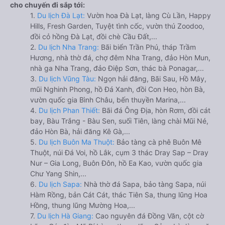
cho chuyến đi sắp tới:
1.
Du lịch Đà Lạt:
Vườn hoa Đà Lạt, làng Cù Lần, Happy
Hills, Fresh Garden, Tuyệt tình cốc, vườn thú Zoodoo,
đồi cỏ hồng Đà Lạt, đồi chè Cầu Đất,...
2.
Du lịch Nha Trang:
Bãi biển Trần Phú, tháp Trầm
Hương, nhà thờ đá, chợ đêm Nha Trang, đảo Hòn Mun,
nhà ga Nha Trang, đảo Điệp Sơn, thác bà Ponagar,...
3.
Du lịch Vũng Tàu:
Ngọn hải đăng, Bãi Sau, Hồ Mây,
mũi Nghinh Phong, hồ Đá Xanh, đồi Con Heo, hòn Bà,
vườn quốc gia Bình Châu, bến thuyền Marina,...
4.
Du lịch Phan Thiết:
Bãi đá Ông Địa, hòn Rơm, đồi cát
bay, Bàu Trắng - Bàu Sen, suối Tiên, làng chài Mũi Né,
đảo Hòn Bà, hải đăng Kê Gà,...
5.
Du lịch Buôn Ma Thuột:
Bảo tàng cà phê Buôn Mê
Thuột, núi Đá Voi, hồ Lắk, cụm 3 thác Dray Sap – Dray
Nur – Gia Long, Buôn Đôn, hồ Ea Kao, vườn quốc gia
Chư Yang Shin,...
6.
Du lịch Sapa:
Nhà thờ đá Sapa, bảo tàng Sapa, núi
Hàm Rồng, bản Cát Cát, thác Tiên Sa, thung lũng Hoa
Hồng, thung lũng Mường Hoa,...
7.
Du lịch Hà Giang:
Cao nguyên đá Đồng Văn, cột cờ