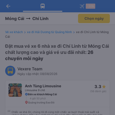
arrow_back
Tải app Vexere ngay!
Tải app Vexere
-30k
Mở app
Mở app
Nhận ưu đãi thành viên độc
-30k/ghế khi đặt vé máy bay qua
quyền
app
Móng Cái
Chí Linh
Chọn ngày
Vé xe khách
xe đi Hải Dương từ Quảng Ninh
xe đi Chí Linh từ Móng
Cái
Đặt mua vé xe 6 nhà xe đi Chí Linh từ Móng Cái
chất lượng cao và giá vé ưu đãi nhất
: 26
chuyến mỗi ngày
Vexere Team
Ngày cập nhật: 08/08/2026
Anh Tùng Limousine
3.3
Limousine 9 chỗ
(56 đánh giá)
Bến xe khách Móng Cái
4 giờ 50 phút
Quảng trường Sao Đỏ
Chiếc xe khá ổn; chúng tôi đi cùng một chiếc xe buýt thoải mái suốt cả