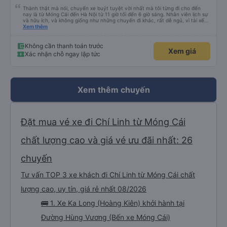
Thành thật mà nói, chuyến xe buýt tuyệt vời nhất mà tôi từng đi cho đến
nay là từ Móng Cái đến Hà Nội từ 11 giờ tối đến 6 giờ sáng. Nhân viên lịch sự
và hữu ích, và không giống như những chuyến đi khác, rất dễ ngủ, vì tài xế
không liên tục bóp còi. Tôi thức dậy lúc 4:30 sáng để kịp đi vệ sinh, và các
Xem thêm
tiện nghi thì sạch sẽ. Đây chắc chắn là một chiếc giường giá rẻ, nhưng với
một chiếc giường cỡ queen thấp với chiều cao 159 cm, tôi có thể vừa với
giày và ba lô của mình. Cổng USB hoạt động và với gói cước 8 gb/ngày của
Không cần thanh toán trước
Xem giá
Viettel, tôi có rất nhiều thứ để giải trí. Nước được cung cấp và điểm trừ thực
Xác nhận chỗ ngay lập tức
sự duy nhất là một bà cô ồn ào đang nói chuyện điện thoại. (không có nhiều
việc để làm với hàng xóm của bạn!)
Xem thêm chuyến
Đặt mua vé xe đi Chí Linh từ Móng Cái
chất lượng cao và giá vé ưu đãi nhất: 26
chuyến
Tư vấn TOP 3 xe khách đi Chí Linh từ Móng Cái chất
lượng cao, uy tín, giá rẻ nhất 08/2026
🚌 1. Xe Ka Long (Hoàng Kiên) khởi hành tại
Đường Hùng Vương (Bến xe Móng Cái)