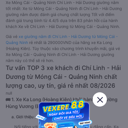
Xe Móng Cái - Quảng Ninh Chí Linh - Hải Dương giường nằm
tốt nhất: Xe từ Móng Cái - Quảng Ninh đi Chí Linh - Hải Dương
giường nằm được đánh giá chung chất lượng Tốt với điểm
đánh giá trung bình từ 4.4/5 dựa trên 83 phản hồi của hành
khách Xe về Chí Linh - Hải Dương từ Móng Cái - Quảng Ninh.
Giá vé
xe giường nằm đi Chí Linh - Hải Dương từ Móng Cái -
Quảng Ninh
rẻ nhất là 290000VND của hãng xe Ka Long
(Hoàng Kiên). Tùy thuộc vào chương trình khuyến mãi, giá vé
Xe Móng Cái - Quảng Ninh đi Chí Linh - Hải Dương giường
nằm này có thể sẽ rẻ hơn.
Tư vấn TOP 3 xe khách đi Chí Linh - Hải
Dương từ Móng Cái - Quảng Ninh chất
lượng cao, uy tín, giá rẻ nhất 08/2026
null
🚌 1. Xe Ka Long (Hoàng Kiên) khởi hành tại Đường
Hùng Vương (Bến xe Móng Cái)
a. Giới thiệu xe Ka Long (Hoàng Kiên)
Nổi tiếng với uy tín và chất lượng phục vụ đẳng cấp, Ka