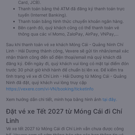
Card, JCB).
Thanh toán bằng thẻ ATM đã đăng ký thanh toán trực
tuyến (Internet Banking).
Thanh toán bằng hình thức chuyển khoản ngân hàng.
Bên cạnh đó, quý khách cũng có thể thanh toán vé
thông qua các ví Momo, ZaloPay, AirPay, VNPay,…
Sau khi thanh toán vé xe khách Móng Cái - Quảng Ninh Chí
Linh - Hải Dương thành công, Vexere sẽ gửi tin nhắn/email xác
nhận thành công đến số điện thoại/email mà quý khách đã
đăng ký. Đến ngày đi, quý khách vui lòng có mặt tại điểm đón
trước 30 phút giờ khởi hành để chuẩn bị lên xe. Để kiểm tra
tình trạng vé xe đi Chí Linh - Hải Dương từ Móng Cái - Quảng
Ninh đã đặt, quý khách vui lòng truy cập
https://vexere.com/vi-VN/booking/ticketinfo
Xem hướng dẫn chi tiết, minh họa bằng hình ảnh
tại đây.
Đặt vé xe Tết 2027 từ Móng Cái đi Chí
Linh
Vé xe tết 2027 từ Móng Cái đi Chí Linh vẫn chưa được công
bố. Vexere.com sẽ sớm thông báo cho các bạn thông tin vé