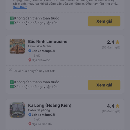
chặng đường. Điều duy nhất tôi muốn nói là điều đáng tiếc là điều hòa bật
rất mạnh, ngay cả khi đã đóng các cửa gió riêng lẻ. Điều này hầu như phổ
biến ở châu Á. Vì vậy, hãy mang theo quần áo ấm hoặc thứ gì đó để che
Xem thêm
chắn.
Không cần thanh toán trước
Xem giá
Xác nhận chỗ ngay lập tức
Bắc Ninh Limousine
2.4
Limousine 9 chỗ
(55 đánh giá)
Bến xe Móng Cái
3 giờ
Ngã 3 Sao Đỏ
Tài xế của chuyến này rất tốt!
Không cần thanh toán trước
Xem giá
Xác nhận chỗ ngay lập tức
Ka Long (Hoàng Kiên)
4.4
Cabin 34 phòng
(83 đánh giá)
Bến xe Móng Cái
5 giờ
Ngã ba Sao Đỏ