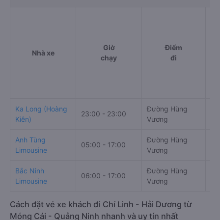
Giờ
Điểm
Nhà xe
chạy
đi
Ka Long (Hoàng
Đường Hùng
23:00 - 23:00
QL
Kiên)
Vương
Anh Tùng
Đường Hùng
05:00 - 17:00
Qu
Limousine
Vương
Bắc Ninh
Đường Hùng
Sa
06:00 - 17:00
Limousine
Vương
Vi
Cách đặt vé xe khách đi Chí Linh - Hải Dương từ
Móng Cái - Quảng Ninh nhanh và uy tín nhất