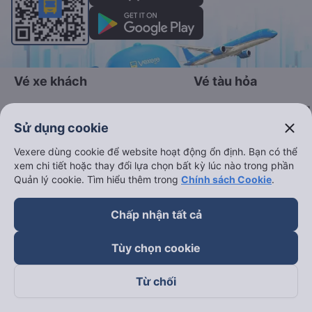
Vé xe khách
Vé tàu hỏa
Xe đi Buôn Mê Thuột từ Sài Gòn
Vé tàu Sài Gòn Nha Trang
close
Sử dụng cookie
Xe đi Vũng Tàu từ Sài Gòn
Vé tàu Sài Gòn Phan Thiết
Vexere dùng cookie để website hoạt động ổn định. Bạn có thể
Xe đi Nha Trang từ Sài Gòn
Vé tàu Sài Gòn Đà Nẵng
xem chi tiết hoặc thay đổi lựa chọn bất kỳ lúc nào trong phần
Xe đi Đà Lạt từ Sài Gòn
Vé tàu Sài Gòn Hà Nội
Quản lý cookie. Tìm hiểu thêm trong
Chính sách Cookie
.
Xe đi Sapa từ Hà Nội
Vé tàu Nha Trang Đà Nẵn
Chấp nhận tất cả
Xe đi Hải Phòng từ Hà Nội
Vé tàu Đà Nẵng Huế
Xe đi Vinh từ Hà Nội
Vé tàu Hà Nội Vinh
Tùy chọn cookie
Từ chối
Thuê xe