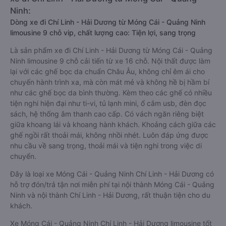
Ninh:
Dòng xe đi Chí Linh - Hải Dương từ Móng Cái - Quảng Ninh
limousine 9 chỗ vip, chất lượng cao: Tiện lợi, sang trọng
Là sản phẩm xe đi Chí Linh - Hải Dương từ Móng Cái - Quảng
Ninh limousine 9 chỗ cải tiến từ xe 16 chỗ. Nội thất được làm
lại với các ghế bọc da chuẩn Châu Âu, không chỉ êm ái cho
chuyến hành trình xa, mà còn mát mẻ và không hề bị hầm bí
như các ghế bọc da bình thường. Kèm theo các ghế có nhiều
tiện nghi hiện đại như ti-vi, tủ lạnh mini, ổ cắm usb, đèn đọc
sách, hệ thống âm thanh cao cấp. Có vách ngăn riêng biệt
giữa khoang lái và khoang hành khách. Khoảng cách giữa các
ghế ngồi rất thoải mái, không nhồi nhét. Luôn đáp ứng được
nhu cầu về sang trọng, thoải mái và tiện nghi trong việc di
chuyển.
Đây là loại xe Móng Cái - Quảng Ninh Chí Linh - Hải Dương có
hỗ trợ đón/trả tận nơi miễn phí tại nội thành Móng Cái - Quảng
Ninh và nội thành Chí Linh - Hải Dương, rất thuận tiện cho du
khách.
Xe Móng Cái - Quảng Ninh Chí Linh - Hải Dương limousine tốt