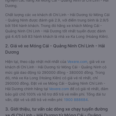
nghiệm các hãng Xe Móng Cái - Quảng Ninh đi Chí Linh - Hải
Dương.
Chất lượng các xe khách đi Chí Linh - Hải Dương từ Móng Cái
- Quảng Ninh được đánh giá 2.9, với điểm trung bình là 2.9/5
bởi 194 hành khách. Trong đó hãng xe khách Móng Cái -
Quảng Ninh Chí Linh - Hải Dương tốt nhất tuyến được đánh
giá 4.4/5 bởi 83 hành khách là nhà xe Ka Long (Hoàng Kiên).
2. Giá vé xe Móng Cái - Quảng Ninh Chí Linh - Hải
Dương
Hiện tại, theo cập nhật mới nhất của
Vexere.com
, giá vé xe
khách đi Chí Linh - Hải Dương từ Móng Cái - Quảng Ninh có
mức giá dao động từ 290000 đồng - 380000 đồng. Trong
đó, nhà xe Ka Long (Hoàng Kiên) có giá vé rẻ nhất, chỉ
290000 đồng. Đặt vé xe Móng Cái - Quảng Ninh Chí Linh -
Hải Dương chính hãng tại
Vexere.com
để có giá rẻ nhất, đảm
bảo giữ chỗ 100% và hỗ trợ đổi trả vé miễn phí. Tổng đài tư
vấn, đặt vé và đổi trả vé miễn phí:
1900 888684
.
3. Giới thiệu, tư vấn các dòng xe chạy tuyến đường
xe đi Chí Linh - Hải Dương từ Móng Cái - Quảng