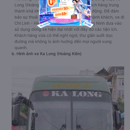
Long (Hoàng Kiên) sở hữu một lượng khách hàng trung
thành khá lớn trong suốt nhiều năm hoạt động. Để đảm
bảo sự thoải mái và thuận tiện nhất cho hành khách, xe đi
Chí Linh - Hải Dương từ Móng Cái - Quảng Ninh đưa vào
sử dụng dòng xe hiện đại nhất với đầy đủ các tiện ích.
Khách hàng vừa có thể nghỉ ngơi, thư giãn suốt dọc
đường mà không lo ảnh hưởng đến mọi người xung
quanh.
b. Hình ảnh xe Ka Long (Hoàng Kiên)