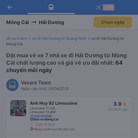
arrow_back
Tải app Vexere ngay!
Tải app Vexere
-30k
Mở app
Mở app
Nhận ưu đãi thành viên độc
-30k/ghế khi đặt vé máy bay qua
quyền
app
Móng Cái
Hải Dương
Chọn ngày
Vé xe khách
xe đi Hải Dương từ Quảng Ninh
xe đi Hải Dương từ
Móng Cái
Đặt mua vé xe 7 nhà xe đi Hải Dương từ Móng
Cái chất lượng cao và giá vé ưu đãi nhất
: 64
chuyến mỗi ngày
Vexere Team
Ngày cập nhật: 06/08/2026
Anh Huy 92 Limousine
3.9
Limousine 11 chỗ
(59 đánh giá)
Limousine 13 ghế
+1 loại xe khác
Bến xe Móng Cái
3 giờ 30 phút
Vòng xuyến cao tốc Gia Lộc