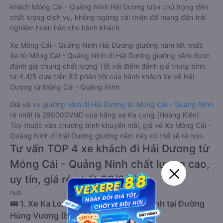
khách Móng Cái - Quảng Ninh Hải Dương luôn chú trọng đến
chất lượng dịch vụ, không ngừng cải thiện để mang đến trải
nghiệm hoàn hảo cho hành khách.
Xe Móng Cái - Quảng Ninh Hải Dương giường nằm tốt nhất:
Xe từ Móng Cái - Quảng Ninh đi Hải Dương giường nằm được
đánh giá chung chất lượng Tốt với điểm đánh giá trung bình
từ 4.4/5 dựa trên 83 phản hồi của hành khách Xe về Hải
Dương từ Móng Cái - Quảng Ninh.
Giá vé
xe giường nằm đi Hải Dương từ Móng Cái - Quảng Ninh
rẻ nhất là 290000VND của hãng xe Ka Long (Hoàng Kiên).
Tùy thuộc vào chương trình khuyến mãi, giá vé Xe Móng Cái -
Quảng Ninh đi Hải Dương giường nằm này có thể sẽ rẻ hơn.
Tư vấn TOP 4 xe khách đi Hải Dương từ
Móng Cái - Quảng Ninh chất lượng cao,
uy tín, giá rẻ nhất 08/2026
null
🚌 1. Xe Ka Long (Hoàng Kiên) khởi hành tại Đường
Hùng Vương (Bến xe Móng Cái)