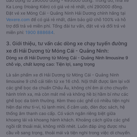
dao động từ 290000 đồng - 495000 đồng. Trong đó, nhà xe
Ka Long (Hoàng Kiên) có giá vé rẻ nhất, chỉ 290000 đồng.
Đặt vé xe Móng Cái - Quảng Ninh Hải Dương chính hãng tại
Vexere.com
để có giá rẻ nhất, đảm bảo giữ chỗ 100% và hỗ
trợ đổi trả vé miễn phí. Tổng đài tư vấn, đặt vé và đổi trả vé
miễn phí:
1900 888684
.
3. Giới thiệu, tư vấn các dòng xe chạy tuyến đường
xe đi Hải Dương từ Móng Cái - Quảng Ninh:
Dòng xe đi Hải Dương từ Móng Cái - Quảng Ninh limousine 9
chỗ vip, chất lượng cao: Tiện lợi, sang trọng
Là sản phẩm xe đi Hải Dương từ Móng Cái - Quảng Ninh
limousine 9 chỗ cải tiến từ xe 16 chỗ. Nội thất được làm lại với
các ghế bọc da chuẩn Châu Âu, không chỉ êm ái cho chuyến
hành trình xa, mà còn mát mẻ và không hề bị hầm bí như các
ghế bọc da bình thường. Kèm theo các ghế có nhiều tiện nghi
hiện đại như ti-vi, tủ lạnh mini, ổ cắm usb, đèn đọc sách, hệ
thống âm thanh cao cấp. Có vách ngăn riêng biệt giữa
khoang lái và khoang hành khách. Khoảng cách giữa các ghế
ngồi rất thoải mái, không nhồi nhét. Luôn đáp ứng được nhu
cầu về sang trọng, thoải mái và tiện nghi trong việc di chuyển.