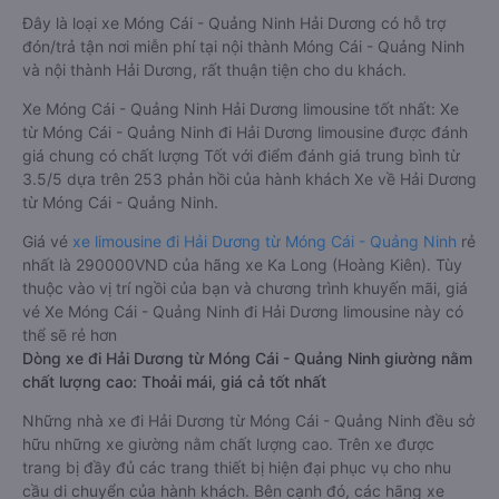
Đây là loại xe Móng Cái - Quảng Ninh Hải Dương có hỗ trợ
đón/trả tận nơi miễn phí tại nội thành Móng Cái - Quảng Ninh
và nội thành Hải Dương, rất thuận tiện cho du khách.
Xe Móng Cái - Quảng Ninh Hải Dương limousine tốt nhất: Xe
từ Móng Cái - Quảng Ninh đi Hải Dương limousine được đánh
giá chung có chất lượng Tốt với điểm đánh giá trung bình từ
3.5/5 dựa trên 253 phản hồi của hành khách Xe về Hải Dương
từ Móng Cái - Quảng Ninh.
Giá vé
xe limousine đi Hải Dương từ Móng Cái - Quảng Ninh
rẻ
nhất là 290000VND của hãng xe Ka Long (Hoàng Kiên). Tùy
thuộc vào vị trí ngồi của bạn và chương trình khuyến mãi, giá
vé Xe Móng Cái - Quảng Ninh đi Hải Dương limousine này có
thể sẽ rẻ hơn
Dòng xe đi Hải Dương từ Móng Cái - Quảng Ninh giường nằm
chất lượng cao: Thoải mái, giá cả tốt nhất
Những nhà xe đi Hải Dương từ Móng Cái - Quảng Ninh đều sở
hữu những xe giường nằm chất lượng cao. Trên xe được
trang bị đầy đủ các trang thiết bị hiện đại phục vụ cho nhu
cầu di chuyển của hành khách. Bên cạnh đó, các hãng xe