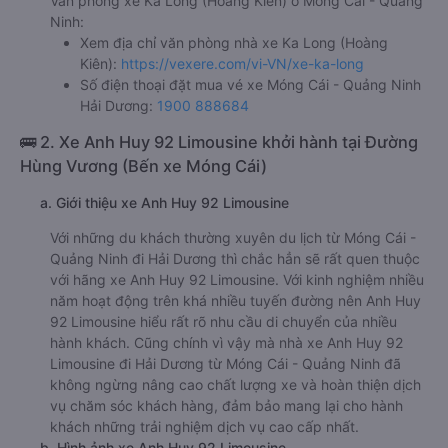
Văn phòng xe Ka Long (Hoàng Kiên) ở Móng Cái - Quảng
Ninh:
Xem địa chỉ văn phòng nhà xe Ka Long (Hoàng
Kiên):
https://vexere.com/vi-VN/xe-ka-long
Số điện thoại đặt mua vé xe Móng Cái - Quảng Ninh
Hải Dương:
1900 888684
🚌 2. Xe Anh Huy 92 Limousine khởi hành tại Đường
Hùng Vương (Bến xe Móng Cái)
a. Giới thiệu xe Anh Huy 92 Limousine
Với những du khách thường xuyên du lịch từ Móng Cái -
Quảng Ninh đi Hải Dương thì chắc hẳn sẽ rất quen thuộc
với hãng xe Anh Huy 92 Limousine. Với kinh nghiệm nhiều
năm hoạt động trên khá nhiều tuyến đường nên Anh Huy
92 Limousine hiểu rất rõ nhu cầu di chuyển của nhiều
hành khách. Cũng chính vì vậy mà nhà xe Anh Huy 92
Limousine đi Hải Dương từ Móng Cái - Quảng Ninh đã
không ngừng nâng cao chất lượng xe và hoàn thiện dịch
vụ chăm sóc khách hàng, đảm bảo mang lại cho hành
khách những trải nghiệm dịch vụ cao cấp nhất.
b. Hình ảnh xe Anh Huy 92 Limousine