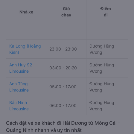
Giờ
Điểm
Nhà xe
chạy
đi
Ka Long (Hoàng
Đường Hùng
23:00 - 23:00
QL
Kiên)
Vương
Anh Huy 92
Đường Hùng
03:00 - 20:20
Qu
Limousine
Vương
Anh Tùng
Đường Hùng
05:00 - 17:00
Qu
Limousine
Vương
Bắc Ninh
Đường Hùng
Sa
06:00 - 17:00
Limousine
Vương
Vi
Cách đặt vé xe khách đi Hải Dương từ Móng Cái -
Quảng Ninh nhanh và uy tín nhất