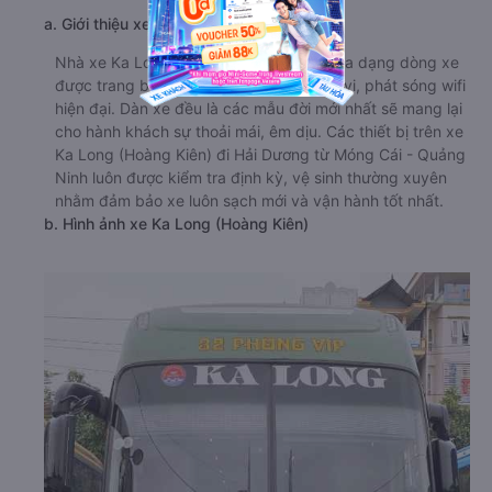
a. Giới thiệu xe Ka Long (Hoàng Kiên)
Nhà xe Ka Long (Hoàng Kiên) phục vụ đa dạng dòng xe
được trang bị hệ thống máy điều hòa, Tivi, phát sóng wifi
hiện đại. Dàn xe đều là các mẫu đời mới nhất sẽ mang lại
cho hành khách sự thoải mái, êm dịu. Các thiết bị trên xe
Ka Long (Hoàng Kiên) đi Hải Dương từ Móng Cái - Quảng
Ninh luôn được kiểm tra định kỳ, vệ sinh thường xuyên
nhằm đảm bảo xe luôn sạch mới và vận hành tốt nhất.
b. Hình ảnh xe Ka Long (Hoàng Kiên)