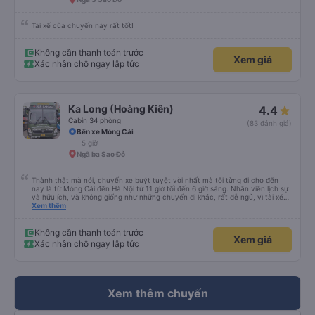
Tài xế của chuyến này rất tốt!
Không cần thanh toán trước
Xem giá
Xác nhận chỗ ngay lập tức
Ka Long (Hoàng Kiên)
4.4
Cabin 34 phòng
(83 đánh giá)
Bến xe Móng Cái
5 giờ
Ngã ba Sao Đỏ
Thành thật mà nói, chuyến xe buýt tuyệt vời nhất mà tôi từng đi cho đến
nay là từ Móng Cái đến Hà Nội từ 11 giờ tối đến 6 giờ sáng. Nhân viên lịch sự
và hữu ích, và không giống như những chuyến đi khác, rất dễ ngủ, vì tài xế
không liên tục bóp còi. Tôi thức dậy lúc 4:30 sáng để kịp đi vệ sinh, và các
Xem thêm
tiện nghi thì sạch sẽ. Đây chắc chắn là một chiếc giường giá rẻ, nhưng với
một chiếc giường cỡ queen thấp với chiều cao 159 cm, tôi có thể vừa với
giày và ba lô của mình. Cổng USB hoạt động và với gói cước 8 gb/ngày của
Không cần thanh toán trước
Xem giá
Viettel, tôi có rất nhiều thứ để giải trí. Nước được cung cấp và điểm trừ thực
Xác nhận chỗ ngay lập tức
sự duy nhất là một bà cô ồn ào đang nói chuyện điện thoại. (không có nhiều
việc để làm với hàng xóm của bạn!)
Xem thêm chuyến