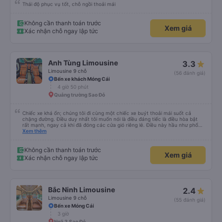
Thái độ phục vụ tốt, chỗ ngồi thoải mái
Không cần thanh toán trước
Xem giá
Xác nhận chỗ ngay lập tức
Anh Tùng Limousine
3.3
Limousine 9 chỗ
(56 đánh giá)
Bến xe khách Móng Cái
4 giờ 50 phút
Quảng trường Sao Đỏ
Chiếc xe khá ổn; chúng tôi đi cùng một chiếc xe buýt thoải mái suốt cả
chặng đường. Điều duy nhất tôi muốn nói là điều đáng tiếc là điều hòa bật
rất mạnh, ngay cả khi đã đóng các cửa gió riêng lẻ. Điều này hầu như phổ
biến ở châu Á. Vì vậy, hãy mang theo quần áo ấm hoặc thứ gì đó để che
Xem thêm
chắn.
Không cần thanh toán trước
Xem giá
Xác nhận chỗ ngay lập tức
Bắc Ninh Limousine
2.4
Limousine 9 chỗ
(55 đánh giá)
Bến xe Móng Cái
3 giờ
Ngã 3 Sao Đỏ