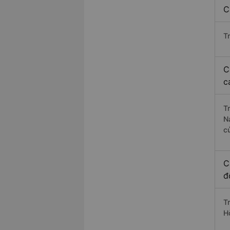
C
T
C
c
T
N
c
C
đ
T
H