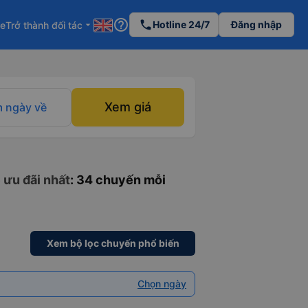
help_outline
phone
Hotline 24/7
Đăng nhập
re
Trở thành đối tác
arrow_drop_down
Xem giá
 ngày về
 ưu đãi nhất
: 34 chuyến mỗi
Xem bộ lọc chuyến phổ biến
Chọn ngày