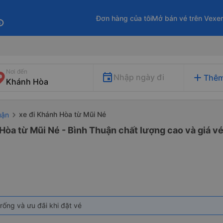
Đơn hàng của tôi
Mở bán vé trên Vexe
fo
Nơi đến
add
Nhập ngày đi
Thêm
xe đi Khánh Hòa từ Mũi Né
uận
Hòa từ Mũi Né - Bình Thuận chất lượng cao và giá vé
rống và ưu đãi khi đặt vé