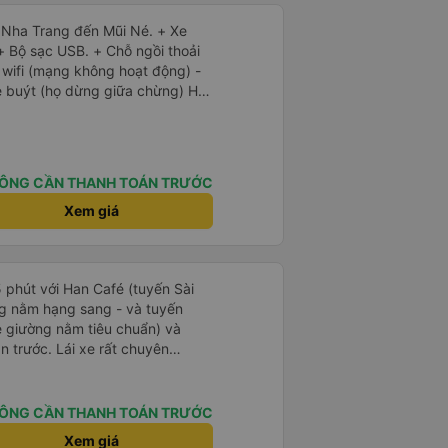
ừ Nha Trang đến Mũi Né. + Xe
+ Bộ sạc USB. + Chỗ ngồi thoải
 wifi (mạng không hoạt động) -
e buýt (họ dừng giữa chừng) Họ
ằng xe buýt sẽ khởi hành sớm 45
. Tôi đến sớm 60 phút và chờ
sớm. Đi xe buýt vẫn ổn. Không
g sử dụng đường cao tốc nhanh,
ÔNG CẦN THANH TOÁN TRƯỚC
 đường này mà lái xe trên những
ếu họ sử dụng đường cao tốc và
Xem giá
 lại trên đỉnh, tôi nghĩ thời
ừ 40% trở lên.
5 phút với Han Café (tuyến Sài
g nằm hạng sang - và tuyến
 giường nằm tiêu chuẩn) và
ần trước. Lái xe rất chuyên
hu đáo (họ kiểm tra xem mọi thứ
ông, luôn tươi cười và chào đón
ng tin hữu ích tại điểm đón).
ÔNG CẦN THANH TOÁN TRƯỚC
iệc liên lạc rất hoàn hảo (họ gửi
Xem giá