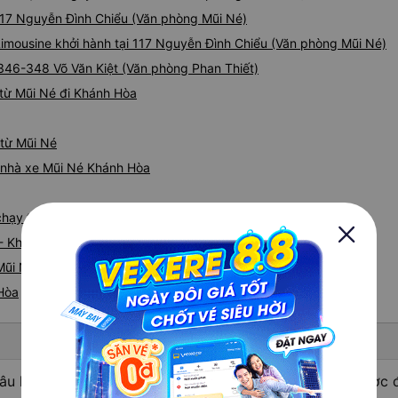
 117 Nguyễn Đình Chiểu (Văn phòng Mũi Né)
imousine khởi hành tại 117 Nguyễn Đình Chiểu (Văn phòng Mũi Né)
i 346-348 Võ Văn Kiệt (Văn phòng Phan Thiết)
từ Mũi Né đi Khánh Hòa
 từ Mũi Né
iá nhà xe Mũi Né Khánh Hòa
e chạy tuyến đường Mũi Né đi Khánh Hòa
 - Khánh Hòa
ũi Né nhanh và uy tín nhất
 Hòa
âu hỏi: Nhà xe đi Khánh Hòa từ Mũi Né - Bình Thuận được đ