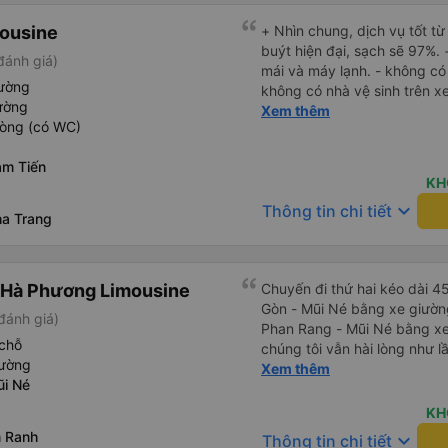
ousine
+ Nhìn chung, dịch vụ tốt t
buýt hiện đại, sạch sẽ 97%. 
đánh giá)
mái và máy lạnh. - không có
iường
không có nhà vệ sinh trên x
ường
gọi cho tôi và nói với tôi r
Xem thêm
hòng (có WC)
phút và tôi nên đến sớm hơn
đợi. Không có sự khởi hành 
àm Tiến
biết tại sao nhưng họ khôn
KH
mới, hiện đại phục vụ tuyến
keyboard_arrow_down
Thông tin chi tiết
con đường nhỏ, chậm rãi. N
a Trang
không dừng quá lâu ở phần còn
gian di chuyển có thể giảm t
 Hà Phương Limousine
Chuyến đi thứ hai kéo dài 4
Gòn - Mũi Né bằng xe giườn
đánh giá)
Phan Rang - Mũi Né bằng xe
chỗ
chúng tôi vẫn hài lòng như l
iường
nghiệp, nhân viên vô cùng c
Xem thêm
i Né
ở chỗ ngồi của bạn có ổn kh
nồng nhiệt cùng cung cấp thô
KH
Xe sạch sẽ và thoải mái, và v
m Ranh
keyboard_arrow_down
Thông tin chi tiết