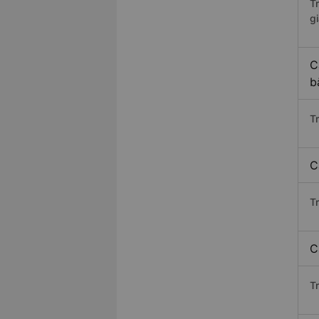
T
gi
C
b
T
C
T
C
T