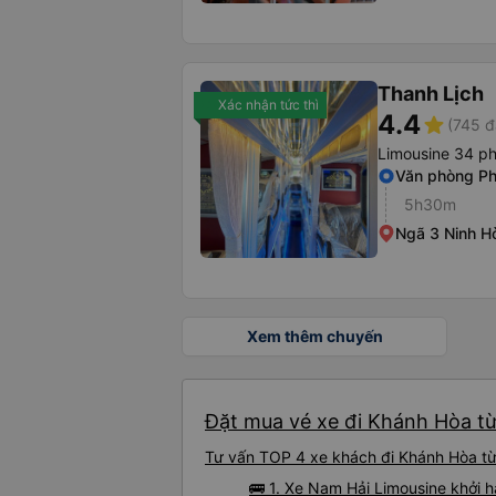
Thanh Lịch
Xác nhận tức thì
4.4
star
(745 đ
Limousine 34 p
Văn phòng Ph
5h30m
Ngã 3 Ninh H
Xem thêm chuyến
Đặt mua vé xe đi Khánh Hòa từ
Tư vấn TOP 4 xe khách đi Khánh Hòa từ 
🚌 1. Xe Nam Hải Limousine khởi h