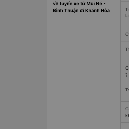
về tuyến xe từ Mũi Né -
T
Bình Thuận đi Khánh Hòa
L
C
T
C
?
Tr
C
k