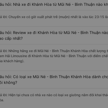
âu hỏi: Nhà xe đi Khánh Hòa từ Mũi Né - Bình Thuận nào kh
rả lời: Chuyến xe có giờ xuất phát trễ (muộn) nhất là vào lúc 23:15 
âu hỏi: Review xe đi Khánh Hòa từ Mũi Né - Bình Thuận nào 
ao cấp nhất?
rả lời: Những hãng xe đi Mũi Né - Bình Thuận Khánh Hòa chất lượng t
am Hải Limousine đi Khánh Hòa từ Mũi Né - Bình Thuận với điểm chất
ủa khách hàng).
âu hỏi: Có loại xe Mũi Né - Bình Thuận Khánh Hòa dành cho
ôi không?
rả lời: Hiện tại chưa có nhà xe nào có loại xe giường nằm đôi khai t
òa.