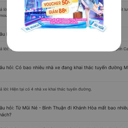
rả lời: Xe đi Khánh Hòa từ Mũi Né - Bình Thuận được đánh giá chất l
imousine, Hạnh Cafe, Hạnh Cafe - Hà Phương Limousine.
âu hỏi: Xe nào đi Khánh Hòa có giá rẻ nhất?
rả lời: Vé xe rẻ nhất có mức giá là 220.000 đồng của nhà xe Hạnh Ca
âu hỏi: Có bao nhiêu nhà xe đang khai thác tuyến đường M
ả lời: Hiện tại có 4 nhà xe khai thác tuyến đường.
âu hỏi: Từ Mũi Né - Bình Thuận đi Khánh Hòa mất bao nhiêu
hách?