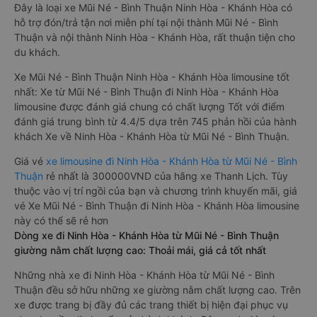
Đây là loại xe Mũi Né - Bình Thuận Ninh Hòa - Khánh Hòa có
hỗ trợ đón/trả tận nơi miễn phí tại nội thành Mũi Né - Bình
Thuận và nội thành Ninh Hòa - Khánh Hòa, rất thuận tiện cho
du khách.
Xe Mũi Né - Bình Thuận Ninh Hòa - Khánh Hòa limousine tốt
nhất: Xe từ Mũi Né - Bình Thuận đi Ninh Hòa - Khánh Hòa
limousine được đánh giá chung có chất lượng Tốt với điểm
đánh giá trung bình từ 4.4/5 dựa trên 745 phản hồi của hành
khách Xe về Ninh Hòa - Khánh Hòa từ Mũi Né - Bình Thuận.
Giá vé
xe limousine đi Ninh Hòa - Khánh Hòa từ Mũi Né - Bình
Thuận
rẻ nhất là 300000VND của hãng xe Thanh Lịch. Tùy
thuộc vào vị trí ngồi của bạn và chương trình khuyến mãi, giá
vé Xe Mũi Né - Bình Thuận đi Ninh Hòa - Khánh Hòa limousine
này có thể sẽ rẻ hơn
Dòng xe đi Ninh Hòa - Khánh Hòa từ Mũi Né - Bình Thuận
giường nằm chất lượng cao: Thoải mái, giá cả tốt nhất
Những nhà xe đi Ninh Hòa - Khánh Hòa từ Mũi Né - Bình
Thuận đều sở hữu những xe giường nằm chất lượng cao. Trên
xe được trang bị đầy đủ các trang thiết bị hiện đại phục vụ