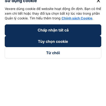
close
Sử dụng cookie
Vexere dùng cookie để website hoạt động ổn định. Bạn có thể
xem chi tiết hoặc thay đổi lựa chọn bất kỳ lúc nào trong phần
Quản lý cookie. Tìm hiểu thêm trong
Chính sách Cookie
.
Chấp nhận tất cả
Tùy chọn cookie
Từ chối
Theo dõi chúng tôi trên
Facebook
Tiktok
Youtube
Công ty TNHH Thương Mại Dịch Vụ Vexere
Địa chỉ đăng ký kinh doanh: 8C Chữ Đồng Tử, Phường Tân
Sơn Nhất, TP. Hồ Chí Minh, Việt Nam
Địa chỉ
:
Lầu 2, toà nhà H3 Circo Hoàng Diệu, 384 Hoàng Diệu,
Phường Khánh Hội, TP Hồ Chí Minh, Việt Nam