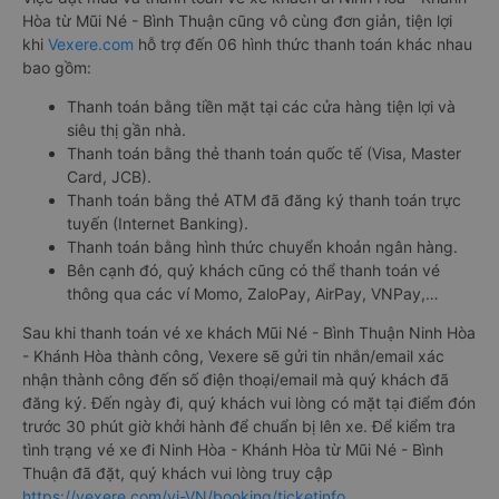
Hòa từ Mũi Né - Bình Thuận cũng vô cùng đơn giản, tiện lợi
khi
Vexere.com
hỗ trợ đến 06 hình thức thanh toán khác nhau
bao gồm:
Thanh toán bằng tiền mặt tại các cửa hàng tiện lợi và
siêu thị gần nhà.
Thanh toán bằng thẻ thanh toán quốc tế (Visa, Master
Card, JCB).
Thanh toán bằng thẻ ATM đã đăng ký thanh toán trực
tuyến (Internet Banking).
Thanh toán bằng hình thức chuyển khoản ngân hàng.
Bên cạnh đó, quý khách cũng có thể thanh toán vé
thông qua các ví Momo, ZaloPay, AirPay, VNPay,…
Sau khi thanh toán vé xe khách Mũi Né - Bình Thuận Ninh Hòa
- Khánh Hòa thành công, Vexere sẽ gửi tin nhắn/email xác
nhận thành công đến số điện thoại/email mà quý khách đã
đăng ký. Đến ngày đi, quý khách vui lòng có mặt tại điểm đón
trước 30 phút giờ khởi hành để chuẩn bị lên xe. Để kiểm tra
tình trạng vé xe đi Ninh Hòa - Khánh Hòa từ Mũi Né - Bình
Thuận đã đặt, quý khách vui lòng truy cập
https://vexere.com/vi-VN/booking/ticketinfo