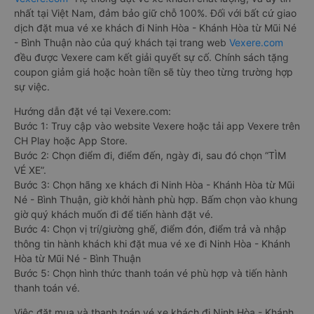
nhất tại Việt Nam, đảm bảo giữ chỗ 100%. Đối với bất cứ giao
dịch đặt mua vé xe khách đi Ninh Hòa - Khánh Hòa từ Mũi Né
- Bình Thuận nào của quý khách tại trang web
Vexere.com
đều được Vexere cam kết giải quyết sự cố. Chính sách tặng
coupon giảm giá hoặc hoàn tiền sẽ tùy theo từng trường hợp
sự việc.
Hướng dẫn đặt vé tại Vexere.com:
Bước 1: Truy cập vào website Vexere hoặc tải app Vexere trên
CH Play hoặc App Store.
Bước 2: Chọn điểm đi, điểm đến, ngày đi, sau đó chọn “TÌM
VÉ XE”.
Bước 3: Chọn hãng xe khách đi Ninh Hòa - Khánh Hòa từ Mũi
Né - Bình Thuận, giờ khởi hành phù hợp. Bấm chọn vào khung
giờ quý khách muốn đi để tiến hành đặt vé.
Bước 4: Chọn vị trí/giường ghế, điểm đón, điểm trả và nhập
thông tin hành khách khi đặt mua vé xe đi Ninh Hòa - Khánh
Hòa từ Mũi Né - Bình Thuận
Bước 5: Chọn hình thức thanh toán vé phù hợp và tiến hành
thanh toán vé.
Việc đặt mua và thanh toán vé xe khách đi Ninh Hòa - Khánh