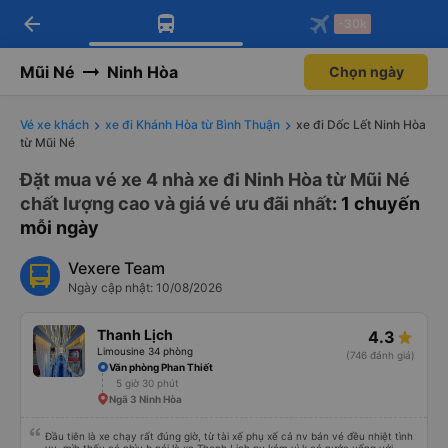
arrow_back
Tải app Vexere ngay!
Tải app Vexere
-30k
Mở app
Mở app
Nhận ưu đãi thành viên độc
-30k/ghế khi đặt vé máy bay qua
quyền
app
Mũi Né
Ninh Hòa
Chọn ngày
Vé xe khách
xe đi Khánh Hòa từ Bình Thuận
xe đi Dốc Lết Ninh Hòa
từ Mũi Né
Đặt mua vé xe 4 nhà xe đi Ninh Hòa từ Mũi Né
chất lượng cao và giá vé ưu đãi nhất
: 1 chuyến
mỗi ngày
Vexere Team
Ngày cập nhật: 10/08/2026
Thanh Lịch
4.3
Limousine 34 phòng
(746 đánh giá)
Văn phòng Phan Thiết
5 giờ 30 phút
Ngã 3 Ninh Hòa
Đầu tiên là xe chạy rất đúng giờ, từ tài xế phụ xế cả nv bán vé đều nhiệt tình