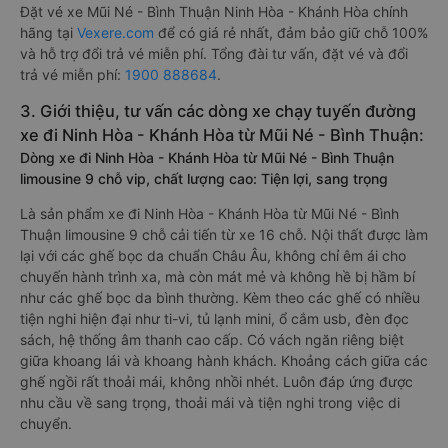
Đặt vé xe Mũi Né - Bình Thuận Ninh Hòa - Khánh Hòa chính
hãng tại
Vexere.com
để có giá rẻ nhất, đảm bảo giữ chỗ 100%
và hỗ trợ đổi trả vé miễn phí. Tổng đài tư vấn, đặt vé và đổi
trả vé miễn phí:
1900 888684
.
3. Giới thiệu, tư vấn các dòng xe chạy tuyến đường
xe đi Ninh Hòa - Khánh Hòa từ Mũi Né - Bình Thuận:
Dòng xe đi Ninh Hòa - Khánh Hòa từ Mũi Né - Bình Thuận
limousine 9 chỗ vip, chất lượng cao: Tiện lợi, sang trọng
Là sản phẩm xe đi Ninh Hòa - Khánh Hòa từ Mũi Né - Bình
Thuận limousine 9 chỗ cải tiến từ xe 16 chỗ. Nội thất được làm
lại với các ghế bọc da chuẩn Châu Âu, không chỉ êm ái cho
chuyến hành trình xa, mà còn mát mẻ và không hề bị hầm bí
như các ghế bọc da bình thường. Kèm theo các ghế có nhiều
tiện nghi hiện đại như ti-vi, tủ lạnh mini, ổ cắm usb, đèn đọc
sách, hệ thống âm thanh cao cấp. Có vách ngăn riêng biệt
giữa khoang lái và khoang hành khách. Khoảng cách giữa các
ghế ngồi rất thoải mái, không nhồi nhét. Luôn đáp ứng được
nhu cầu về sang trọng, thoải mái và tiện nghi trong việc di
chuyển.