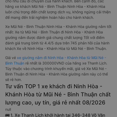
cho nhu cầu di chuyển của hành khách. Bên cạnh đó, các
hãng xe khách Mũi Né - Bình Thuận Ninh Hòa - Khánh Hòa
luôn chú trọng đến chất lượng dịch vụ, không ngừng cải thiện
để mang đến trải nghiệm hoàn hảo cho hành khách.
Xe Mũi Né - Bình Thuận Ninh Hòa - Khánh Hòa giường nằm tốt
nhất: Xe từ Mũi Né - Bình Thuận đi Ninh Hòa - Khánh Hòa
giường nằm được đánh giá chung chất lượng Tốt với điểm
đánh giá trung bình từ 4.4/5 dựa trên 745 phản hồi của hành
khách Xe về Ninh Hòa - Khánh Hòa từ Mũi Né - Bình Thuận.
Giá vé
xe giường nằm đi Ninh Hòa - Khánh Hòa từ Mũi Né -
Bình Thuận
rẻ nhất là 300000VND của hãng xe Thanh Lịch.
Tùy thuộc vào chương trình khuyến mãi, giá vé Xe Mũi Né -
Bình Thuận đi Ninh Hòa - Khánh Hòa giường nằm này có thể
sẽ rẻ hơn.
Tư vấn TOP 1 xe khách đi Ninh Hòa -
Khánh Hòa từ Mũi Né - Bình Thuận chất
lượng cao, uy tín, giá rẻ nhất 08/2026
null
🚌 1. Xe Thanh Lịch khởi hành tại 346-348 Võ Văn