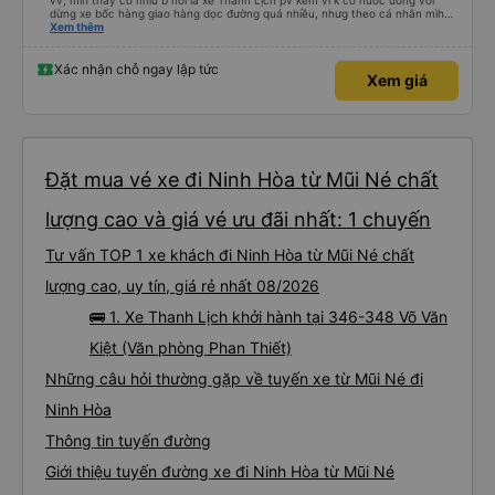
vv, mìh thấy có nhìu b nói là xe Thanh Lịch pv kém vì k có nước uống với
dừng xe bốc hàng giao hàng dọc đường quá nhiều, nhưg theo cá nhân mìh
thấy với giá có 200k xe giường nằm máy lạnh thì cũg k nên đòi hỏi thêm nữa,
Xem thêm
còn chuỵn dừng dọc đường bốc và giao hàng hóa thì là vấn đề doanh thu
cùa nhà xe mà nên cá nhân mìh k thấy phiền vì chuỵn đó, tuy nhiên những
người bị say sóng thì ngta sẽ vô cùng khó chịu ák 😁, cuối cùng thì mìh chốt
Xác nhận chỗ ngay lập tức
Xem giá
câu cuối là mìh rất hài lòng với nhà xe Thanh Lịch - dv không nuông chiều ng
bị say sóng đâu nhé 😆
Đặt mua vé xe đi Ninh Hòa từ Mũi Né chất
lượng cao và giá vé ưu đãi nhất: 1 chuyến
Tư vấn TOP 1 xe khách đi Ninh Hòa từ Mũi Né chất
lượng cao, uy tín, giá rẻ nhất 08/2026
🚌 1. Xe Thanh Lịch khởi hành tại 346-348 Võ Văn
Kiệt (Văn phòng Phan Thiết)
Những câu hỏi thường gặp về tuyến xe từ Mũi Né đi
Ninh Hòa
Thông tin tuyến đường
Giới thiệu tuyến đường xe đi Ninh Hòa từ Mũi Né