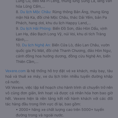
Lũng Cú, đèo Mã Pí Lèng, thung lũng Sủng Là, làng văn
hóa Lũng Cẩm,...
8.
Du lịch Mộc Châu:
Rừng thông Bản Áng, thung lũng
mận Nà Ka, đồi chè Mộc Châu, thác Dải Yếm, bản Pa
Phách, hang dơi, khu du lịch Happy Land,...
9.
Du lịch Hải Phòng:
Biển Đồ Sơn, đảo Hòn Dấu, vịnh
Lan Hạ, đảo Bạch Long Vỹ, núi Voi, khu di tích Tràng
Kênh,...
10.
Du lịch Nghệ An:
Biển Cửa Lò, đảo Lan Châu, vườn
quốc gia Pù Mát, đồi chè Thanh Chương, đảo Hòn Ngư,
cánh đồng hoa hướng dương, đồng cừu Nghệ An, biển
Thiên Cầm,...
Vexere.com
là hệ thống hỗ trợ đặt vé xe khách, máy bay, tàu
hoả và thuê xe máy, xe du lịch trên nhiều tuyến đường khắp
cả nước.
Với Vexere, việc lập kế hoạch cho hành trình di chuyển trở nên
vô cùng đơn giản, linh hoạt và được cá nhân hóa hơn bao giờ
hết. Vexere hiện là nền tảng kết nối hành khách với các đối
tác hàng đầu trong lĩnh vực đi lại, bao gồm:
• 2000+ hãng xe chất lượng cao trên 5000+ tuyến
đường trong và ngoài nước.