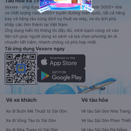
Tàu hoả và Thuê xe
Vexere - ứng dụng đặt vé đa phương tiện với hơn 3000+ nhà
xe chất lượng cao, 5000+ tuyến đường toàn quốc, tất cả hãng
bay và hãng tàu cùng dịch vụ thuê xe máy, xe du lịch phủ
khắp các tỉnh thành tại Việt Nam.
Ứng dụng hiển thị thông tin đầy đủ, minh bạch cùng vô vàn
tiện ích giúp người dùng so sánh và lựa chọn phương án di
chuyển tiết kiệm, nhanh chóng và phù hợp nhất.
Tải ứng dụng Vexere ngay
Vé xe khách
Vé tàu hỏa
Xe đi Buôn Mê Thuột từ Sài Gòn
Vé tàu Sài Gòn Nha Trang
Xe đi Vũng Tàu từ Sài Gòn
Vé tàu Sài Gòn Phan Thiết
Xe đi Nha Trang từ Sài Gòn
Vé tàu Sài Gòn Đà Nẵng