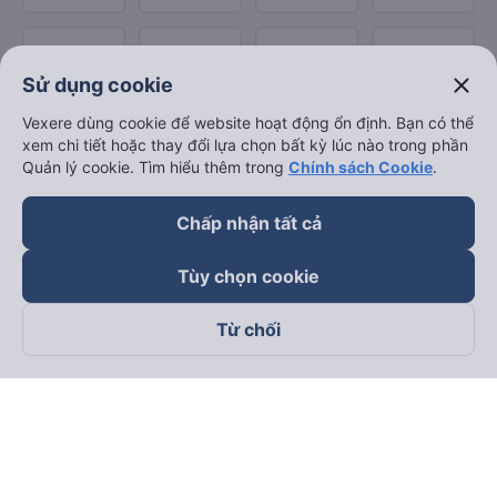
close
Sử dụng cookie
Vexere dùng cookie để website hoạt động ổn định. Bạn có thể
xem chi tiết hoặc thay đổi lựa chọn bất kỳ lúc nào trong phần
Quản lý cookie. Tìm hiểu thêm trong
Chính sách Cookie
.
Chấp nhận tất cả
Tùy chọn cookie
Từ chối
Theo dõi chúng tôi trên
Facebook
Tiktok
Youtube
Công ty TNHH Thương Mại Dịch Vụ Vexere