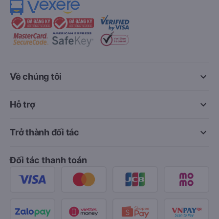
keyboard_arrow_down
Về chúng tôi
keyboard_arrow_down
Hỗ trợ
keyboard_arrow_down
Trở thành đối tác
Đối tác thanh toán