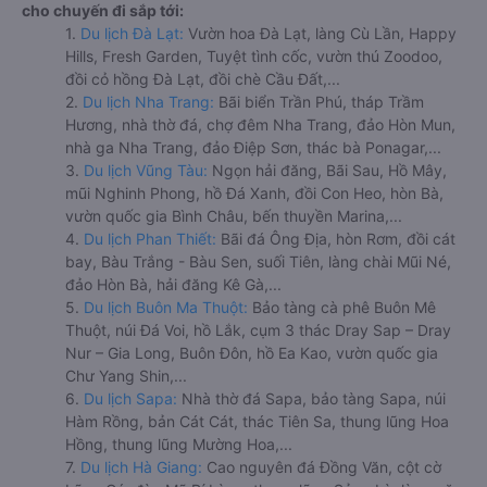
cho chuyến đi sắp tới:
1.
Du lịch Đà Lạt:
Vườn hoa Đà Lạt, làng Cù Lần, Happy
Hills, Fresh Garden, Tuyệt tình cốc, vườn thú Zoodoo,
đồi cỏ hồng Đà Lạt, đồi chè Cầu Đất,...
2.
Du lịch Nha Trang:
Bãi biển Trần Phú, tháp Trầm
Hương, nhà thờ đá, chợ đêm Nha Trang, đảo Hòn Mun,
nhà ga Nha Trang, đảo Điệp Sơn, thác bà Ponagar,...
3.
Du lịch Vũng Tàu:
Ngọn hải đăng, Bãi Sau, Hồ Mây,
mũi Nghinh Phong, hồ Đá Xanh, đồi Con Heo, hòn Bà,
vườn quốc gia Bình Châu, bến thuyền Marina,...
4.
Du lịch Phan Thiết:
Bãi đá Ông Địa, hòn Rơm, đồi cát
bay, Bàu Trắng - Bàu Sen, suối Tiên, làng chài Mũi Né,
đảo Hòn Bà, hải đăng Kê Gà,...
5.
Du lịch Buôn Ma Thuột:
Bảo tàng cà phê Buôn Mê
Thuột, núi Đá Voi, hồ Lắk, cụm 3 thác Dray Sap – Dray
Nur – Gia Long, Buôn Đôn, hồ Ea Kao, vườn quốc gia
Chư Yang Shin,...
6.
Du lịch Sapa:
Nhà thờ đá Sapa, bảo tàng Sapa, núi
Hàm Rồng, bản Cát Cát, thác Tiên Sa, thung lũng Hoa
Hồng, thung lũng Mường Hoa,...
7.
Du lịch Hà Giang:
Cao nguyên đá Đồng Văn, cột cờ