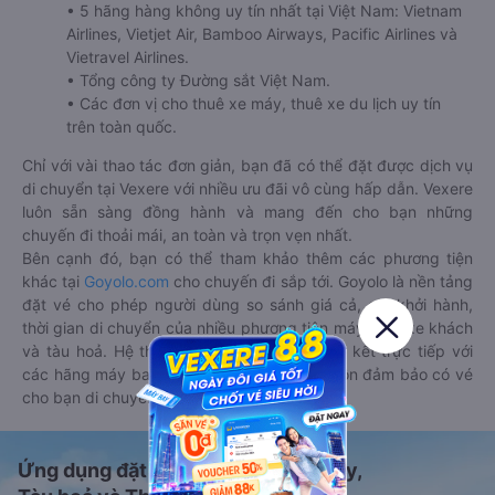
• 5 hãng hàng không uy tín nhất tại Việt Nam: Vietnam
Airlines, Vietjet Air, Bamboo Airways, Pacific Airlines và
Vietravel Airlines.
• Tổng công ty Đường sắt Việt Nam.
• Các đơn vị cho thuê xe máy, thuê xe du lịch uy tín
trên toàn quốc.
Chỉ với vài thao tác đơn giản, bạn đã có thể đặt được dịch vụ
di chuyển tại Vexere với nhiều ưu đãi vô cùng hấp dẫn. Vexere
luôn sẵn sàng đồng hành và mang đến cho bạn những
chuyến đi thoải mái, an toàn và trọn vẹn nhất.
Bên cạnh đó, bạn có thể tham khảo thêm các phương tiện
khác tại
Goyolo.com
cho chuyến đi sắp tới. Goyolo là nền tảng
đặt vé cho phép người dùng so sánh giá cả, giờ khởi hành,
thời gian di chuyển của nhiều phương tiện máy bay, xe khách
và tàu hoả. Hệ thống của Goyolo được liên kết trực tiếp với
các hãng máy bay, xe khách và tàu hoả, luôn đảm bảo có vé
cho bạn di chuyển.
Ứng dụng đặt vé Xe khách, Máy bay,