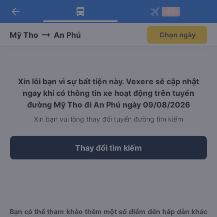
arrow_back
Tải app Vexere ngay!
Tải app Vexere
-30k
Mở app
Mở app
Nhận ưu đãi thành viên độc
-30k/ghế khi đặt vé máy bay qua
quyền
app
Mỹ Tho
An Phú
Chọn ngày
Xin lỗi bạn vì sự bất tiện này. Vexere sẽ cập nhật
ngay khi có thông tin xe hoạt động trên tuyến
đường Mỹ Tho đi An Phú ngày 09/08/2026
Xin bạn vui lòng thay đổi tuyến đường tìm kiếm
Thay đổi tìm kiếm
Bạn có thể tham khảo thêm một số điểm đến hấp dẫn khác