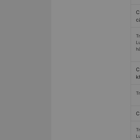
C
c
T
L
h
C
k
T
C
T
L