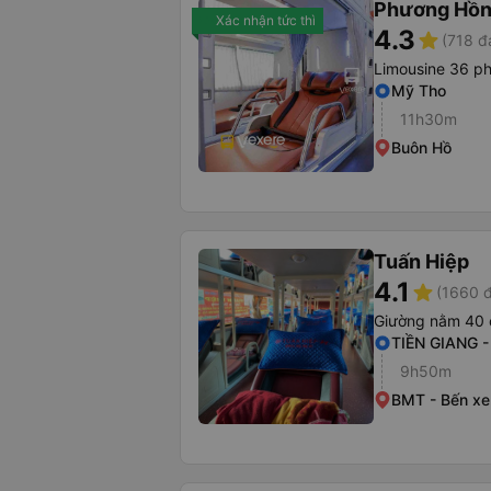
Phương Hồn
Xác nhận tức thì
4.3
star
(718 đ
Limousine 36 p
Mỹ Tho
11h30m
Buôn Hồ
Tuấn Hiệp
4.1
star
(1660 đ
Giường nằm 40 
TIỀN GIANG 
9h50m
BMT - Bến xe 