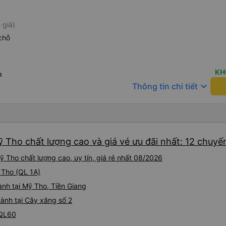
 giá)
chỗ
KH
p
keyboard_arrow_down
Thông tin chi tiết
 Tho chất lượng cao và giá vé ưu đãi nhất: 12 chuyế
 Tho chất lượng cao, uy tín, giá rẻ nhất 08/2026
ỹ Tho (QL 1A)
ành tại Mỹ Tho, Tiền Giang
hành tại Cây xăng số 2
 QL60