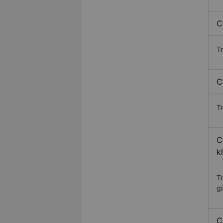
C
T
C
Tr
C
k
T
gi
C