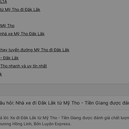
QL1A
từ Mỹ Tho đi Đắk Lắk
ừ Mỹ Tho
á nhà xe Mỹ Tho Đắk Lắk
e chạy tuyến đường Mỹ Tho đi Đắk Lắk
 - Đắk Lắk
Tho nhanh và uy tín nhất
ắk
âu hỏi: Nhà xe đi Đắk Lắk từ Mỹ Tho - Tiền Giang được đán
rả lời: Xe đi Đắk Lắk từ Mỹ Tho - Tiền Giang được đánh giá chất lượn
hương Hồng Linh, Bốn Luyện Express.