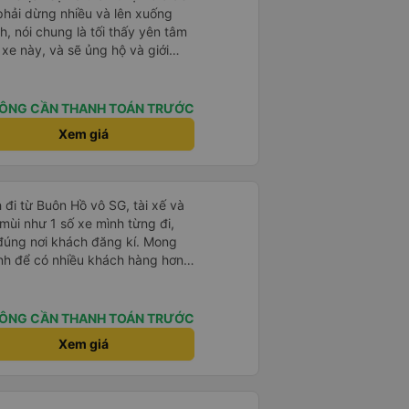
 phải dừng nhiều và lên xuống
, nói chung là tối thấy yên tâm
xe này, và sẽ ủng hộ và giới
g dịch vụ của nhà xe này
ÔNG CẦN THANH TOÁN TRƯỚC
Xem giá
 đi từ Buôn Hồ vô SG, tài xế và
mùi như 1 số xe mình từng đi,
ả đúng nơi khách đăng kí. Mong
tình để có nhiều khách hàng hơn
ÔNG CẦN THANH TOÁN TRƯỚC
Xem giá