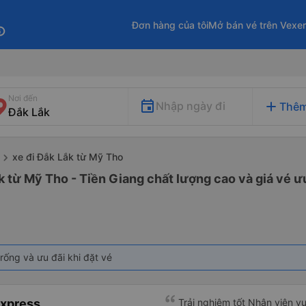
Đơn hàng của tôi
Mở bán vé trên Vexe
fo
Nơi đến
add
Nhập ngày đi
Thêm
xe đi Đắk Lắk từ Mỹ Tho
k từ Mỹ Tho - Tiền Giang chất lượng cao và giá vé ư
rống và ưu đãi khi đặt vé
Express
Trải nghiệm tốt Nhân viên vu