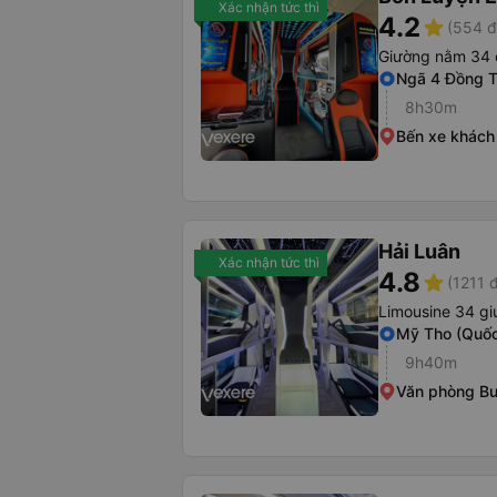
Xác nhận tức thì
4.2
star
(554 đ
Giường nằm 34 
Ngã 4 Đồng 
8h30m
Bến xe khách
Hải Luân
Xác nhận tức thì
4.8
star
(1211 
Limousine 34 g
Mỹ Tho (Quốc
9h40m
Văn phòng B