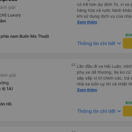
có trễ hơn dự định 1h, vì xe
ánh giá)
hàng hóa và rước hành khách
chỗ Luxury
khi sử dụng dịch vụ của nhà 
Tâm
thiệu cho người thân sử dụn
Xem thêm
KH
 phía nam Buôn Ma Thuột
keyboard_arrow_down
Thông tin chi tiết
Lần đầu đi xe Hải Luân, mình
phụ xe dễ thương. Xe ko có 
đánh giá)
sắp xếp vị trí chính xác, tr
iường
nhà xe luôn uy tín và nhiệt 
 lộ 1A)
nữa
Xem thêm
KH
uôn Hồ
keyboard_arrow_down
Thông tin chi tiết