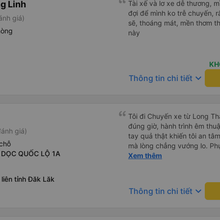
g Linh
Tài xế và lơ xe dễ thương, 
đợi để mình ko trễ chuyến, r
ánh giá)
sẽ, thoáng mát, mền thơm th
hòng
này
KH
keyboard_arrow_down
Thông tin chi tiết
Tôi đi Chuyến xe từ Long Th
đúng giờ, hành trình êm thuậ
ánh giá)
tay quả thật khiến tôi an tâm, mãn ý. Đường xa muôn dặm
chỗ
mà lòng chẳng vướng lo. Ph
- DỌC QUỐC LỘ 1A
cẩn, hiếm thấy giữa thời buổi
Xem thêm
Xin gửi lời tán dương chân 
hưng thịnh, vạn lộ bình an.”
liên tỉnh Đăk Lăk
keyboard_arrow_down
Thông tin chi tiết