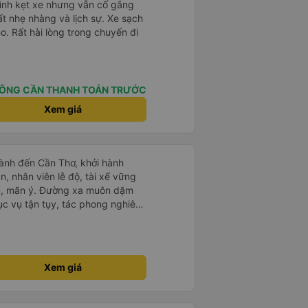
mình kẹt xe nhưng vẫn cố gắng
ất nhẹ nhàng và lịch sự. Xe sạch
o. Rất hài lòng trong chuyến đi
ÔNG CẦN THANH TOÁN TRƯỚC
Xem giá
ành đến Cần Thơ, khởi hành
n, nhân viên lễ độ, tài xế vững
ục vụ tận tụy, tác phong nghiêm
 kim tiền vội vã. Xã hội loạn đạo.
thành, kính chúc nhà xe ngày một
Xem giá