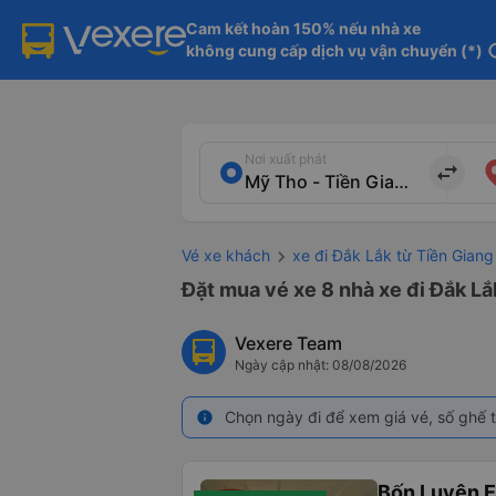
Cam kết hoàn 150% nếu nhà xe

không cung cấp dịch vụ vận chuyển (*)
in
Nơi xuất phát
import_export
Vé xe khách
xe đi Đắk Lắk từ Tiền Giang
Đặt mua vé xe 8 nhà xe đi Đắk Lắ
Vexere Team
Ngày cập nhật: 08/08/2026
Chọn ngày đi để xem giá vé, số ghế t
info
Bốn Luyện 