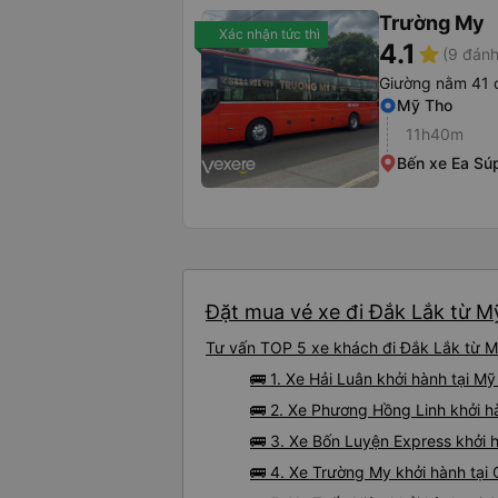
Trường My
Xác nhận tức thì
4.1
star
(9 đánh
Giường nằm 41 
Mỹ Tho
11h40m
Bến xe Ea Sú
Đặt mua vé xe đi Đắk Lắk từ Mỹ
Tư vấn TOP 5 xe khách đi Đắk Lắk từ Mỹ
🚌 1. Xe Hải Luân khởi hành tại M
🚌 2. Xe Phương Hồng Linh khởi h
🚌 3. Xe Bốn Luyện Express khởi 
🚌 4. Xe Trường My khởi hành tại