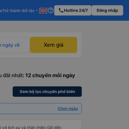
help_outline
phone
Hotline 24/7
Đăng nhập
re
Trở thành đối tác
arrow_drop_down
Xem giá
 ngày về
u đãi nhất
: 12 chuyến mỗi ngày
Xem bộ lọc chuyến phổ biến
Chọn ngày
i vẻ lịch sự và thân thiện Giờ đến