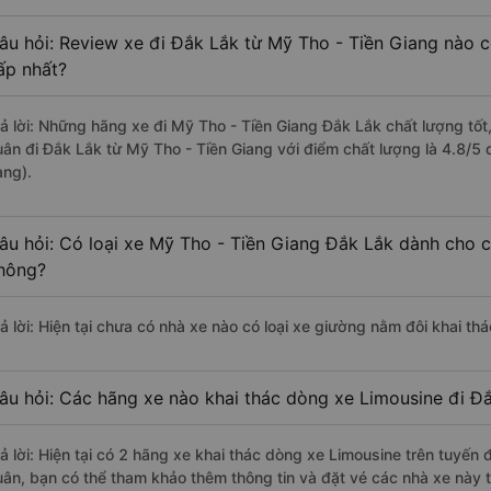
âu hỏi: Review xe đi Đắk Lắk từ Mỹ Tho - Tiền Giang nào có
ấp nhất?
rả lời: Những hãng xe đi Mỹ Tho - Tiền Giang Đắk Lắk chất lượng tốt,
uân đi Đắk Lắk từ Mỹ Tho - Tiền Giang với điểm chất lượng là 4.8/5
àng).
âu hỏi: Có loại xe Mỹ Tho - Tiền Giang Đắk Lắk dành cho c
hông?
rả lời: Hiện tại chưa có nhà xe nào có loại xe giường nằm đôi khai th
âu hỏi: Các hãng xe nào khai thác dòng xe Limousine đi Đ
rả lời: Hiện tại có 2 hãng xe khai thác dòng xe Limousine trên tuyế
uân, bạn có thể tham khảo thêm thông tin và đặt vé các nhà xe này t