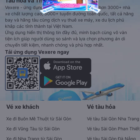
Tàu hoả và Thuê xe
Vexere - ứng dụng đặt vé đa phương tiện với hơn 3000+ nhà
xe chất lượng cao, 5000+ tuyến đường toàn quốc, tất cả hãng
bay và hãng tàu cùng dịch vụ thuê xe máy, xe du lịch phủ
khắp các tỉnh thành tại Việt Nam.
Ứng dụng hiển thị thông tin đầy đủ, minh bạch cùng vô vàn
tiện ích giúp người dùng so sánh và lựa chọn phương án di
chuyển tiết kiệm, nhanh chóng và phù hợp nhất.
Tải ứng dụng Vexere ngay
Vé xe khách
Vé tàu hỏa
Xe đi Buôn Mê Thuột từ Sài Gòn
Vé tàu Sài Gòn Nha Trang
Xe đi Vũng Tàu từ Sài Gòn
Vé tàu Sài Gòn Phan Thiết
Xe đi Nha Trang từ Sài Gòn
Vé tàu Sài Gòn Đà Nẵng