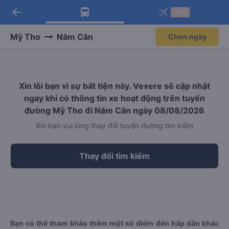
arrow_back
Tải app Vexere ngay!
Tải app Vexere
-30k
Mở app
Mở app
Nhận ưu đãi thành viên độc
-30k/ghế khi đặt vé máy bay qua
quyền
app
Mỹ Tho
Năm Căn
Chọn ngày
Xin lỗi bạn vì sự bất tiện này. Vexere sẽ cập nhật
ngay khi có thông tin xe hoạt động trên tuyến
đường Mỹ Tho đi Năm Căn ngày 08/08/2026
Xin bạn vui lòng thay đổi tuyến đường tìm kiếm
Thay đổi tìm kiếm
Bạn có thể tham khảo thêm một số điểm đến hấp dẫn khác