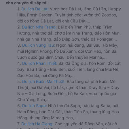
cho chuyến đi sắp tới:
1.
Du lịch Đà Lạt:
Vườn hoa Đà Lạt, làng Cù Lần, Happy
Hills, Fresh Garden, Tuyệt tình cốc, vườn thú Zoodoo,
đồi cỏ hồng Đà Lạt, đồi chè Cầu Đất,...
2.
Du lịch Nha Trang:
Bãi biển Trần Phú, tháp Trầm
Hương, nhà thờ đá, chợ đêm Nha Trang, đảo Hòn Mun,
nhà ga Nha Trang, đảo Điệp Sơn, thác bà Ponagar,...
3.
Du lịch Vũng Tàu:
Ngọn hải đăng, Bãi Sau, Hồ Mây,
mũi Nghinh Phong, hồ Đá Xanh, đồi Con Heo, hòn Bà,
vườn quốc gia Bình Châu, bến thuyền Marina,...
4.
Du lịch Phan Thiết:
Bãi đá Ông Địa, hòn Rơm, đồi cát
bay, Bàu Trắng - Bàu Sen, suối Tiên, làng chài Mũi Né,
đảo Hòn Bà, hải đăng Kê Gà,...
5.
Du lịch Buôn Ma Thuột:
Bảo tàng cà phê Buôn Mê
Thuột, núi Đá Voi, hồ Lắk, cụm 3 thác Dray Sap – Dray
Nur – Gia Long, Buôn Đôn, hồ Ea Kao, vườn quốc gia
Chư Yang Shin,...
6.
Du lịch Sapa:
Nhà thờ đá Sapa, bảo tàng Sapa, núi
Hàm Rồng, bản Cát Cát, thác Tiên Sa, thung lũng Hoa
Hồng, thung lũng Mường Hoa,...
7.
Du lịch Hà Giang:
Cao nguyên đá Đồng Văn, cột cờ