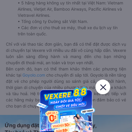
• 5 hãng hàng không uy tín nhất tại Việt Nam: Vietnam
Airlines, Vietjet Air, Bamboo Airways, Pacific Airlines và
Vietravel Airlines.
• Tổng công ty Đường sắt Việt Nam.
• Các đơn vị cho thuê xe máy, thuê xe du lịch uy tín
trên toàn quốc.
Chỉ với vài thao tác đơn giản, bạn đã có thể đặt được dịch vụ
di chuyển tại Vexere với nhiều ưu đãi vô cùng hấp dẫn. Vexere
luôn sẵn sàng đồng hành và mang đến cho bạn những
chuyến đi thoải mái, an toàn và trọn vẹn nhất.
Bên cạnh đó, bạn có thể tham khảo thêm các phương tiện
khác tại
Goyolo.com
cho chuyến đi sắp tới. Goyolo là nền tảng
đặt vé cho phép người dùng so sánh giá cả, giờ khởi hành,
thời gian di chuyển của nhiều phương tiện máy bay, xe khách
và tàu hoả. Hệ thống của Goyolo được liên kết trực tiếp với
các hãng máy bay, xe khách và tàu hoả, luôn đảm bảo có vé
cho bạn di chuyển.
Ứng dụng đặt vé Xe khách, Máy bay,