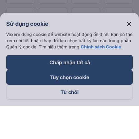
close
Sử dụng cookie
Vexere dùng cookie để website hoạt động ổn định. Bạn có thể
xem chi tiết hoặc thay đổi lựa chọn bất kỳ lúc nào trong phần
Quản lý cookie. Tìm hiểu thêm trong
Chính sách Cookie
.
Chấp nhận tất cả
Tùy chọn cookie
Từ chối
Theo dõi chúng tôi trên
Facebook
Tiktok
Youtube
Công ty TNHH Thương Mại Dịch Vụ Vexere