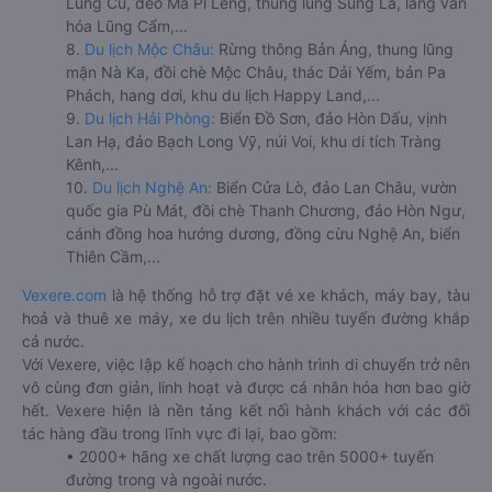
Lũng Cú, đèo Mã Pí Lèng, thung lũng Sủng Là, làng văn
hóa Lũng Cẩm,...
8.
Du lịch Mộc Châu:
Rừng thông Bản Áng, thung lũng
mận Nà Ka, đồi chè Mộc Châu, thác Dải Yếm, bản Pa
Phách, hang dơi, khu du lịch Happy Land,...
9.
Du lịch Hải Phòng:
Biển Đồ Sơn, đảo Hòn Dấu, vịnh
Lan Hạ, đảo Bạch Long Vỹ, núi Voi, khu di tích Tràng
Kênh,...
10.
Du lịch Nghệ An:
Biển Cửa Lò, đảo Lan Châu, vườn
quốc gia Pù Mát, đồi chè Thanh Chương, đảo Hòn Ngư,
cánh đồng hoa hướng dương, đồng cừu Nghệ An, biển
Thiên Cầm,...
Vexere.com
là hệ thống hỗ trợ đặt vé xe khách, máy bay, tàu
hoả và thuê xe máy, xe du lịch trên nhiều tuyến đường khắp
cả nước.
Với Vexere, việc lập kế hoạch cho hành trình di chuyển trở nên
vô cùng đơn giản, linh hoạt và được cá nhân hóa hơn bao giờ
hết. Vexere hiện là nền tảng kết nối hành khách với các đối
tác hàng đầu trong lĩnh vực đi lại, bao gồm:
• 2000+ hãng xe chất lượng cao trên 5000+ tuyến
đường trong và ngoài nước.