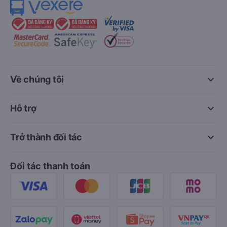
keyboard_arrow_down
Về chúng tôi
keyboard_arrow_down
Hỗ trợ
keyboard_arrow_down
Trở thành đối tác
Đối tác thanh toán