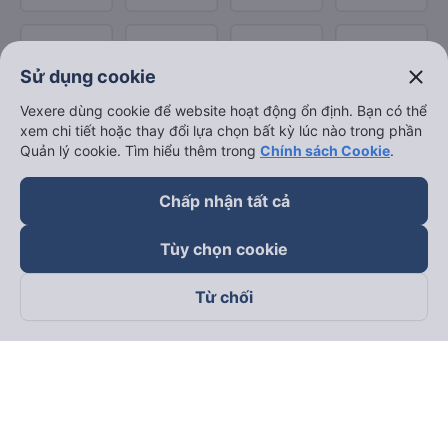
close
Sử dụng cookie
Vexere dùng cookie để website hoạt động ổn định. Bạn có thể
xem chi tiết hoặc thay đổi lựa chọn bất kỳ lúc nào trong phần
Quản lý cookie. Tìm hiểu thêm trong
Chính sách Cookie
.
Chấp nhận tất cả
Tùy chọn cookie
Từ chối
Theo dõi chúng tôi trên
Facebook
Tiktok
Youtube
Công ty TNHH Thương Mại Dịch Vụ Vexere