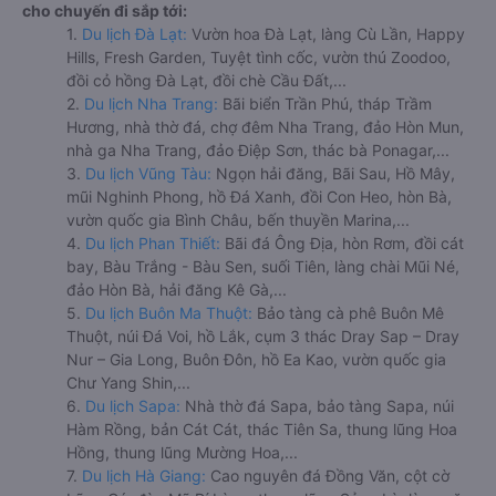
cho chuyến đi sắp tới:
1.
Du lịch Đà Lạt:
Vườn hoa Đà Lạt, làng Cù Lần, Happy
Hills, Fresh Garden, Tuyệt tình cốc, vườn thú Zoodoo,
đồi cỏ hồng Đà Lạt, đồi chè Cầu Đất,...
2.
Du lịch Nha Trang:
Bãi biển Trần Phú, tháp Trầm
Hương, nhà thờ đá, chợ đêm Nha Trang, đảo Hòn Mun,
nhà ga Nha Trang, đảo Điệp Sơn, thác bà Ponagar,...
3.
Du lịch Vũng Tàu:
Ngọn hải đăng, Bãi Sau, Hồ Mây,
mũi Nghinh Phong, hồ Đá Xanh, đồi Con Heo, hòn Bà,
vườn quốc gia Bình Châu, bến thuyền Marina,...
4.
Du lịch Phan Thiết:
Bãi đá Ông Địa, hòn Rơm, đồi cát
bay, Bàu Trắng - Bàu Sen, suối Tiên, làng chài Mũi Né,
đảo Hòn Bà, hải đăng Kê Gà,...
5.
Du lịch Buôn Ma Thuột:
Bảo tàng cà phê Buôn Mê
Thuột, núi Đá Voi, hồ Lắk, cụm 3 thác Dray Sap – Dray
Nur – Gia Long, Buôn Đôn, hồ Ea Kao, vườn quốc gia
Chư Yang Shin,...
6.
Du lịch Sapa:
Nhà thờ đá Sapa, bảo tàng Sapa, núi
Hàm Rồng, bản Cát Cát, thác Tiên Sa, thung lũng Hoa
Hồng, thung lũng Mường Hoa,...
7.
Du lịch Hà Giang:
Cao nguyên đá Đồng Văn, cột cờ