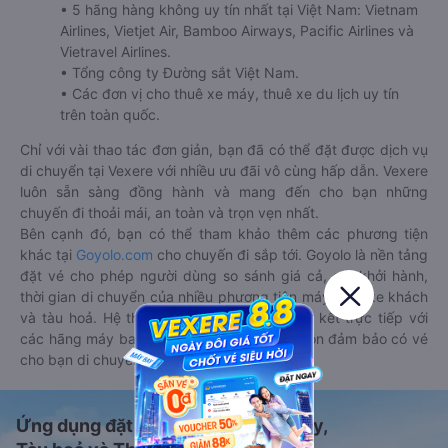
• 5 hãng hàng không uy tín nhất tại Việt Nam: Vietnam
Airlines, Vietjet Air, Bamboo Airways, Pacific Airlines và
Vietravel Airlines.
• Tổng công ty Đường sắt Việt Nam.
• Các đơn vị cho thuê xe máy, thuê xe du lịch uy tín
trên toàn quốc.
Chỉ với vài thao tác đơn giản, bạn đã có thể đặt được dịch vụ
di chuyển tại Vexere với nhiều ưu đãi vô cùng hấp dẫn. Vexere
luôn sẵn sàng đồng hành và mang đến cho bạn những
chuyến đi thoải mái, an toàn và trọn vẹn nhất.
Bên cạnh đó, bạn có thể tham khảo thêm các phương tiện
khác tại
Goyolo.com
cho chuyến đi sắp tới. Goyolo là nền tảng
đặt vé cho phép người dùng so sánh giá cả, giờ khởi hành,
thời gian di chuyển của nhiều phương tiện máy bay, xe khách
và tàu hoả. Hệ thống của Goyolo được liên kết trực tiếp với
các hãng máy bay, xe khách và tàu hoả, luôn đảm bảo có vé
cho bạn di chuyển.
Ứng dụng đặt vé Xe khách, Máy bay,