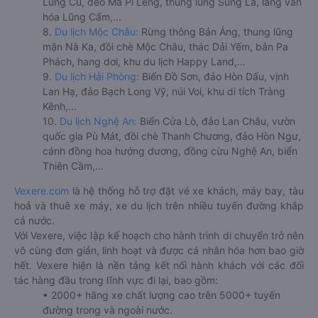
Lũng Cú, đèo Mã Pí Lèng, thung lũng Sủng Là, làng văn
hóa Lũng Cẩm,...
8.
Du lịch Mộc Châu:
Rừng thông Bản Áng, thung lũng
mận Nà Ka, đồi chè Mộc Châu, thác Dải Yếm, bản Pa
Phách, hang dơi, khu du lịch Happy Land,...
9.
Du lịch Hải Phòng:
Biển Đồ Sơn, đảo Hòn Dấu, vịnh
Lan Hạ, đảo Bạch Long Vỹ, núi Voi, khu di tích Tràng
Kênh,...
10.
Du lịch Nghệ An:
Biển Cửa Lò, đảo Lan Châu, vườn
quốc gia Pù Mát, đồi chè Thanh Chương, đảo Hòn Ngư,
cánh đồng hoa hướng dương, đồng cừu Nghệ An, biển
Thiên Cầm,...
Vexere.com
là hệ thống hỗ trợ đặt vé xe khách, máy bay, tàu
hoả và thuê xe máy, xe du lịch trên nhiều tuyến đường khắp
cả nước.
Với Vexere, việc lập kế hoạch cho hành trình di chuyển trở nên
vô cùng đơn giản, linh hoạt và được cá nhân hóa hơn bao giờ
hết. Vexere hiện là nền tảng kết nối hành khách với các đối
tác hàng đầu trong lĩnh vực đi lại, bao gồm:
• 2000+ hãng xe chất lượng cao trên 5000+ tuyến
đường trong và ngoài nước.