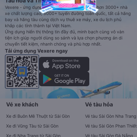
Tàu hoả và Thuê xe
Vexere - ứng dụng đặt vé đa phương tiện với hơn 3000+ nhà
xe chất lượng cao, 5000+ tuyến đường toàn quốc, tất cả hãng
bay và hãng tàu cùng dịch vụ thuê xe máy, xe du lịch phủ
khắp các tỉnh thành tại Việt Nam.
Ứng dụng hiển thị thông tin đầy đủ, minh bạch cùng vô vàn
tiện ích giúp người dùng so sánh và lựa chọn phương án di
chuyển tiết kiệm, nhanh chóng và phù hợp nhất.
Tải ứng dụng Vexere ngay
Vé xe khách
Vé tàu hỏa
Xe đi Buôn Mê Thuột từ Sài Gòn
Vé tàu Sài Gòn Nha Trang
Xe đi Vũng Tàu từ Sài Gòn
Vé tàu Sài Gòn Phan Thiết
Xe đi Nha Trang từ Sài Gòn
Vé tàu Sài Gòn Đà Nẵng