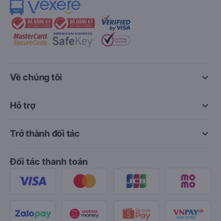
keyboard_arrow_down
Về chúng tôi
keyboard_arrow_down
Hỗ trợ
keyboard_arrow_down
Trở thành đối tác
Đối tác thanh toán