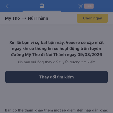
arrow_back
Tải app Vexere ngay!
Tải app Vexere
-30k
Mở app
Mở app
Nhận ưu đãi thành viên độc
-30k/ghế khi đặt vé máy bay qua
quyền
app
Mỹ Tho
Núi Thành
Chọn ngày
Xin lỗi bạn vì sự bất tiện này. Vexere sẽ cập nhật
ngay khi có thông tin xe hoạt động trên tuyến
đường Mỹ Tho đi Núi Thành ngày 09/08/2026
Xin bạn vui lòng thay đổi tuyến đường tìm kiếm
Thay đổi tìm kiếm
Bạn có thể tham khảo thêm một số điểm đến hấp dẫn khác