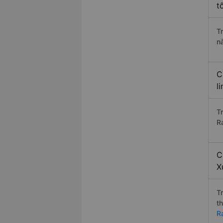
t
T
n
C
l
T
R
C
X
T
t
R