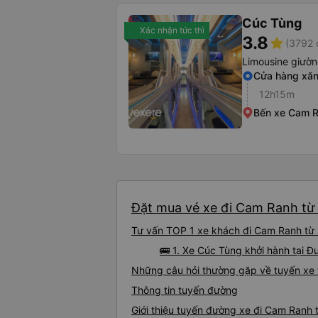
Cúc Tùng
Xác nhận tức thì
3.8
star
(3792 
Limousine giườ
Cửa hàng xăn
12h15m
Bến xe Cam R
Đặt mua vé xe đi Cam Ranh từ 
Tư vấn TOP 1 xe khách đi Cam Ranh từ M
🚌 1. Xe Cúc Tùng khởi hành tại 
Những câu hỏi thường gặp về tuyến xe
Thông tin tuyến đường
Giới thiệu tuyến đường xe đi Cam Ranh