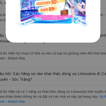
ốt, xuất sắc, cao cấp nhất?
rả lời: Tạm thời chưa đủ review để đánh giá có nhà xe đi Cam Ranh
ào ở tuyến đường này có chất lượng xuất sắc.
âu hỏi: Có loại xe Mỹ Xuyên - Sóc Trăng Cam Ranh - Khánh
imousine phòng đôi không?
rả lời: Hiện tại chưa có nhà xe nào có loại xe giường nằm đôi khai 
anh - Khánh Hòa.
âu hỏi: Các hãng xe nào khai thác dòng xe Limousine đi 
uyên - Sóc Trăng?
rả lời: Hiện tại có 1 hãng xe khai thác dòng xe Limousine trên tuyến
ham khảo thêm thông tin và đặt vé các nhà xe này tại trang này:
Xe l
anh - Khánh Hòa