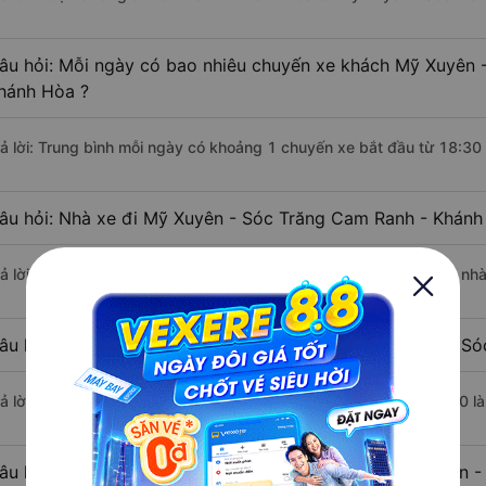
âu hỏi: Mỗi ngày có bao nhiêu chuyến xe khách Mỹ Xuyên 
hánh Hòa ?
rả lời: Trung bình mỗi ngày có khoảng 1 chuyến xe bắt đầu từ 18:30
âu hỏi: Nhà xe đi Mỹ Xuyên - Sóc Trăng Cam Ranh - Khánh
rả lời: Chuyến xe có giờ xuất phát sớm nhất vào lúc 18:30 là của nh
âu hỏi: Nhà xe đi Cam Ranh - Khánh Hòa từ Mỹ Xuyên - Sóc
rả lời: Chuyến xe có giờ xuất phát trễ (muộn) nhất là vào lúc 18:30 
âu hỏi: Review xe đi Cam Ranh - Khánh Hòa từ Mỹ Xuyên -