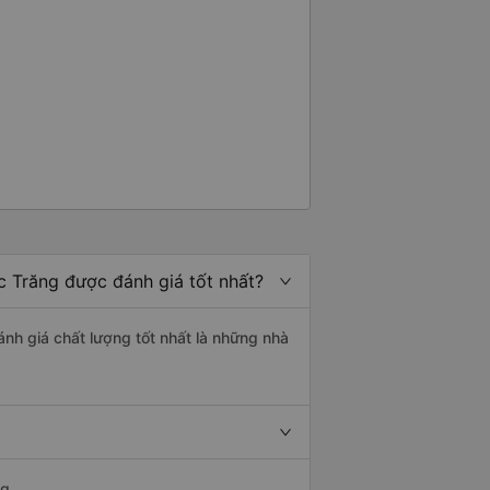
g rất nhiều. Nếu bạn chưa biết
ogle Maps hoạt động như thế
?&quot; Chuyện gì xảy ra với
30 và tôi đang nói về nó. ạn
i nghĩ tài xế đã giúp tôi vì nhìn
ang nghĩ rằng sẽ rất nguy hiểm
n các bạn rất nhiều.
 Trăng được đánh giá tốt nhất?
nh giá chất lượng tốt nhất là những nhà
g.