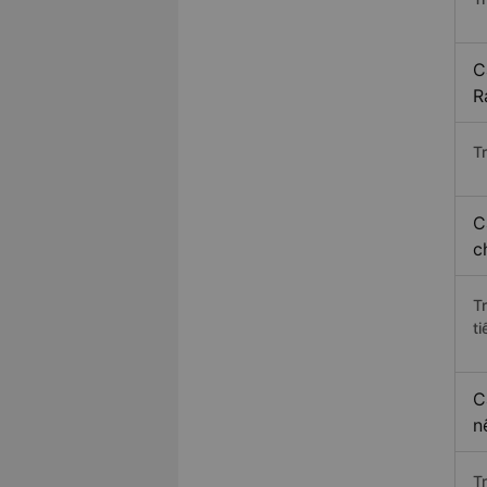
C
R
Tr
C
c
T
ti
C
n
T