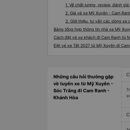
1. Về chất lượng, review, đánh g
2. Giá vé xe Mỹ Xuyên - Cam Ran
3. Giới thiệu, tư vấn các dòng x
Bảng tổng hợp thông tin nhà xe Mỹ Xu
Cách đặt vé xe khách đi Cam Ranh từ M
Đặt vé xe Tết 2027 từ Mỹ Xuyên đi Ca
C
Những câu hỏi thường gặp
về tuyến xe từ Mỹ Xuyên -
T
Sóc Trăng đi Cam Ranh -
x
Khánh Hòa
C
T