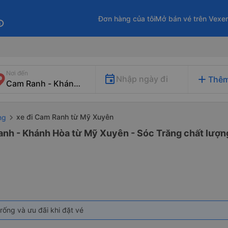
Đơn hàng của tôi
Mở bán vé trên Vexe
fo
Nơi đến
add
Nhập ngày đi
Thêm
xe đi Cam Ranh từ Mỹ Xuyên
ng
anh - Khánh Hòa từ Mỹ Xuyên - Sóc Trăng chất lượng
rống và ưu đãi khi đặt vé