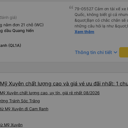
79-05527 Cảm ơn tài xế xe b
Quốc, không biết gì cả nhưn
đánh giá)
&quot;Bạn có chắc chắn sẽ 
ng nằm đơn 21 chỗ (WC)
những câu hỏi lạ như &quot;
g dầu Quang hiển
sạn của chúng tôi không?&q
Xem thêm
của mọi thứ. Vốn dĩ tôi đến
báo lúc đó nhưng tài xế bảo
anh (QL1A)
và thậm chí còn đón tôi tại 
keyboard_arrow_down
Thông tin chi tiết
buổi sáng. ngu ngốc đến mức 
tài xế không ở đó, tôi vẫn đ
nó chắc hẳn rất nguy hiểm..
buýt 79-05527 rất nhiều tài
không biết gì nhưng tài xế đ
Mỹ Xuyên chất lượng cao và giá vé ưu đãi nhất: 1 ch
liên tục hỏi trên Google Ma
hỏi những câu hỏi kỳ lạ, &q
ỹ Xuyên chất lượng cao, uy tín, giá rẻ nhất 08/2026
khách sạn của chúng tôi khô
2h30 sáng nhưng lúc đó khô
Đường Tránh Sóc Trắng
ngủ thêm và đợi ở trạm xăn
 từ Mỹ Xuyên đi Cam Ranh
bằng xe limousine vào buổi sá
vì tôi trông ngu ngốc quá.. 
tài xế thì sẽ rất nguy hiểm..
 từ Mỹ Xuyên