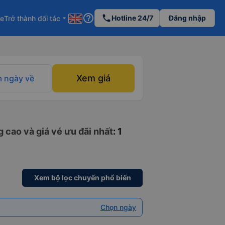
help_outline
phone
Hotline 24/7
Đăng nhập
re
Trở thành đối tác
arrow_drop_down
Xem giá
 ngày về
 cao và giá vé ưu đãi nhất
: 1
Xem bộ lọc chuyến phổ biến
Chọn ngày