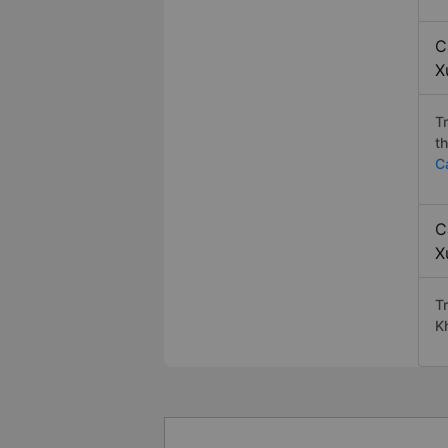
C
X
T
t
C
C
X
T
K