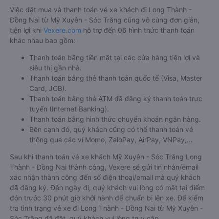
Việc đặt mua và thanh toán vé xe khách đi Long Thành -
Đồng Nai từ Mỹ Xuyên - Sóc Trăng cũng vô cùng đơn giản,
tiện lợi khi
Vexere.com
hỗ trợ đến 06 hình thức thanh toán
khác nhau bao gồm:
Thanh toán bằng tiền mặt tại các cửa hàng tiện lợi và
siêu thị gần nhà.
Thanh toán bằng thẻ thanh toán quốc tế (Visa, Master
Card, JCB).
Thanh toán bằng thẻ ATM đã đăng ký thanh toán trực
tuyến (Internet Banking).
Thanh toán bằng hình thức chuyển khoản ngân hàng.
Bên cạnh đó, quý khách cũng có thể thanh toán vé
thông qua các ví Momo, ZaloPay, AirPay, VNPay,…
Sau khi thanh toán vé xe khách Mỹ Xuyên - Sóc Trăng Long
Thành - Đồng Nai thành công, Vexere sẽ gửi tin nhắn/email
xác nhận thành công đến số điện thoại/email mà quý khách
đã đăng ký. Đến ngày đi, quý khách vui lòng có mặt tại điểm
đón trước 30 phút giờ khởi hành để chuẩn bị lên xe. Để kiểm
tra tình trạng vé xe đi Long Thành - Đồng Nai từ Mỹ Xuyên -
Sóc Trăng đã đặt, quý khách vui lòng truy cập