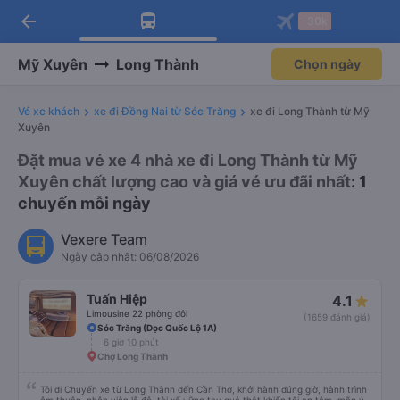
arrow_back
Tải app Vexere ngay!
Tải app Vexere
-30k
Mở app
Mở app
Nhận ưu đãi thành viên độc
-30k/ghế khi đặt vé máy bay qua
quyền
app
Mỹ Xuyên
Long Thành
Chọn ngày
Vé xe khách
xe đi Đồng Nai từ Sóc Trăng
xe đi Long Thành từ Mỹ
Xuyên
Đặt mua vé xe 4 nhà xe đi Long Thành từ Mỹ
Xuyên chất lượng cao và giá vé ưu đãi nhất
: 1
chuyến mỗi ngày
Vexere Team
Ngày cập nhật: 06/08/2026
Tuấn Hiệp
4.1
Limousine 22 phòng đôi
(1659 đánh giá)
Sóc Trăng (Dọc Quốc Lộ 1A)
6 giờ 10 phút
Chợ Long Thành
Tôi đi Chuyến xe từ Long Thành đến Cần Thơ, khởi hành đúng giờ, hành trình