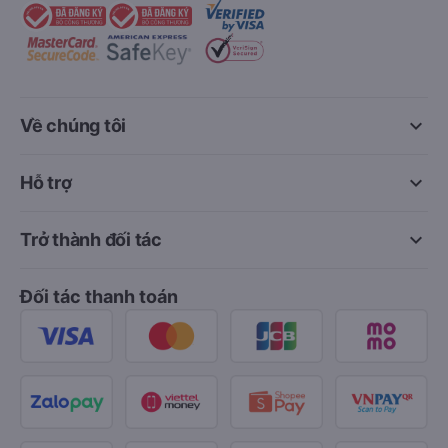
keyboard_arrow_down
Về chúng tôi
keyboard_arrow_down
Hỗ trợ
keyboard_arrow_down
Trở thành đối tác
Đối tác thanh toán