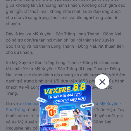
giữa khoang lái và khoang hành khách. Khoảng cách giữa các
ghế ngồi rất thoải mái, không nhồi nhét. Luôn đáp ứng được
nhu cầu về sang trọng, thoải mái và tiện nghi trong việc di
chuyển.
Đây là loại xe Mỹ Xuyên - Sóc Trăng Long Thành - Đồng Nai
có hỗ trợ đón/trả tận nơi miễn phí tại nội thành Mỹ Xuyên -
Sóc Trăng và nội thành Long Thành - Đồng Nai, rất thuận tiện
cho du khách.
Xe Mỹ Xuyên - Sóc Trăng Long Thành - Đồng Nai limousine
tốt nhất: Xe từ Mỹ Xuyên - Sóc Trăng đi Long Thành - Đồng
Nai limousine được đánh giá chung có chất lượng Tốt với điểm
đánh giá trung bình từ 4.1/5 dựa trên 1658 phản hồi của hành
khách Xe về Long Thành - Đồng Nai từ Mỹ Xuyên - Sóc
Trăng.
Giá vé
xe limousine đi Long Thành - Đồng Nai từ Mỹ Xuyên -
Sóc Trăng
rẻ nhất là 420000VND của hãng xe Tuấn Hiệp. Tùy
thuộc vào vị trí ngồi của bạn và chương trình khuyến mãi, giá
vé Xe Mỹ Xuyên - Sóc Trăng đi Long Thành - Đồng Nai
limousine này có thể sẽ rẻ hơn