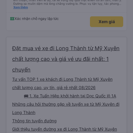
êm thuận, nhân viên lễ độ, tài xế vững tay quả thật khiến tôi an tâm, mãn ý.
Đường xa muôn dặm mà lòng chẳng vướng lo. Phục vụ tận tụy, tác phong
nghiêm cẩn, hiếm thấy giữa thời buổi kim tiền vội vã. Xã hội loạn đạo. Xin gửi
Xem thêm
lời tán dương chân thành, kính chúc nhà xe ngày một hưng thịnh, vạn lộ bình
an.”
Xác nhận chỗ ngay lập tức
Xem giá
Đặt mua vé xe đi Long Thành từ Mỹ Xuyên
chất lượng cao và giá vé ưu đãi nhất: 1
chuyến
Tư vấn TOP 1 xe khách đi Long Thành từ Mỹ Xuyên
chất lượng cao, uy tín, giá rẻ nhất 08/2026
🚌 1. Xe Tuấn Hiệp khởi hành tại Dọc Quốc lộ 1A
Những câu hỏi thường gặp về tuyến xe từ Mỹ Xuyên đi
Long Thành
Thông tin tuyến đường
Giới thiệu tuyến đường xe đi Long Thành từ Mỹ Xuyên