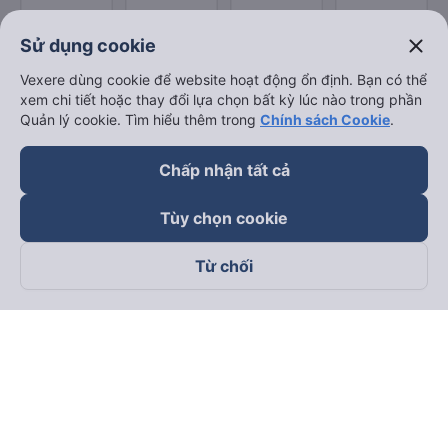
close
Sử dụng cookie
Vexere dùng cookie để website hoạt động ổn định. Bạn có thể
xem chi tiết hoặc thay đổi lựa chọn bất kỳ lúc nào trong phần
Quản lý cookie. Tìm hiểu thêm trong
Chính sách Cookie
.
Chấp nhận tất cả
Tùy chọn cookie
Từ chối
Theo dõi chúng tôi trên
Facebook
Tiktok
Youtube
Công ty TNHH Thương Mại Dịch Vụ Vexere
Địa chỉ đăng ký kinh doanh: 8C Chữ Đồng Tử, Phường Tân
Sơn Nhất, TP. Hồ Chí Minh, Việt Nam