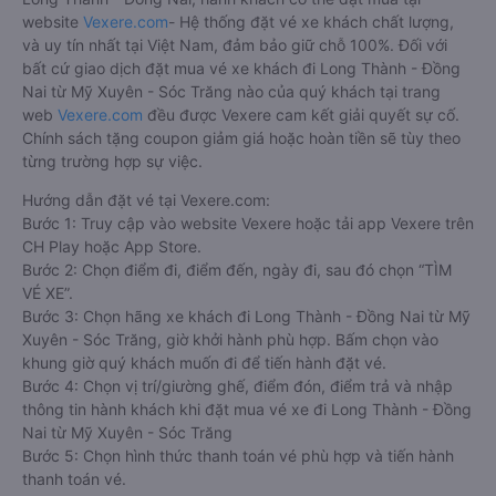
website
Vexere.com
- Hệ thống đặt vé xe khách chất lượng,
và uy tín nhất tại Việt Nam, đảm bảo giữ chỗ 100%. Đối với
bất cứ giao dịch đặt mua vé xe khách đi Long Thành - Đồng
Nai từ Mỹ Xuyên - Sóc Trăng nào của quý khách tại trang
web
Vexere.com
đều được Vexere cam kết giải quyết sự cố.
Chính sách tặng coupon giảm giá hoặc hoàn tiền sẽ tùy theo
từng trường hợp sự việc.
Hướng dẫn đặt vé tại Vexere.com:
Bước 1: Truy cập vào website Vexere hoặc tải app Vexere trên
CH Play hoặc App Store.
Bước 2: Chọn điểm đi, điểm đến, ngày đi, sau đó chọn “TÌM
VÉ XE”.
Bước 3: Chọn hãng xe khách đi Long Thành - Đồng Nai từ Mỹ
Xuyên - Sóc Trăng, giờ khởi hành phù hợp. Bấm chọn vào
khung giờ quý khách muốn đi để tiến hành đặt vé.
Bước 4: Chọn vị trí/giường ghế, điểm đón, điểm trả và nhập
thông tin hành khách khi đặt mua vé xe đi Long Thành - Đồng
Nai từ Mỹ Xuyên - Sóc Trăng
Bước 5: Chọn hình thức thanh toán vé phù hợp và tiến hành
thanh toán vé.