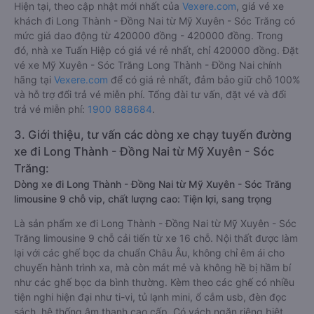
Hiện tại, theo cập nhật mới nhất của
Vexere.com
, giá vé xe
khách đi Long Thành - Đồng Nai từ Mỹ Xuyên - Sóc Trăng có
mức giá dao động từ 420000 đồng - 420000 đồng. Trong
đó, nhà xe Tuấn Hiệp có giá vé rẻ nhất, chỉ 420000 đồng. Đặt
vé xe Mỹ Xuyên - Sóc Trăng Long Thành - Đồng Nai chính
hãng tại
Vexere.com
để có giá rẻ nhất, đảm bảo giữ chỗ 100%
và hỗ trợ đổi trả vé miễn phí. Tổng đài tư vấn, đặt vé và đổi
trả vé miễn phí:
1900 888684
.
3. Giới thiệu, tư vấn các dòng xe chạy tuyến đường
xe đi Long Thành - Đồng Nai từ Mỹ Xuyên - Sóc
Trăng:
Dòng xe đi Long Thành - Đồng Nai từ Mỹ Xuyên - Sóc Trăng
limousine 9 chỗ vip, chất lượng cao: Tiện lợi, sang trọng
Là sản phẩm xe đi Long Thành - Đồng Nai từ Mỹ Xuyên - Sóc
Trăng limousine 9 chỗ cải tiến từ xe 16 chỗ. Nội thất được làm
lại với các ghế bọc da chuẩn Châu Âu, không chỉ êm ái cho
chuyến hành trình xa, mà còn mát mẻ và không hề bị hầm bí
như các ghế bọc da bình thường. Kèm theo các ghế có nhiều
tiện nghi hiện đại như ti-vi, tủ lạnh mini, ổ cắm usb, đèn đọc
sách, hệ thống âm thanh cao cấp. Có vách ngăn riêng biệt