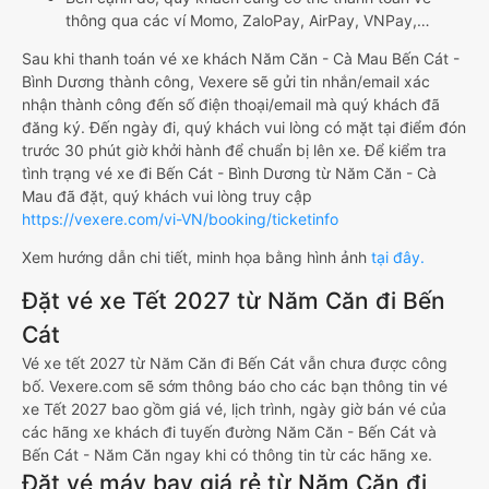
thông qua các ví Momo, ZaloPay, AirPay, VNPay,…
Sau khi thanh toán vé xe khách Năm Căn - Cà Mau Bến Cát -
Bình Dương thành công, Vexere sẽ gửi tin nhắn/email xác
nhận thành công đến số điện thoại/email mà quý khách đã
đăng ký. Đến ngày đi, quý khách vui lòng có mặt tại điểm đón
trước 30 phút giờ khởi hành để chuẩn bị lên xe. Để kiểm tra
tình trạng vé xe đi Bến Cát - Bình Dương từ Năm Căn - Cà
Mau đã đặt, quý khách vui lòng truy cập
https://vexere.com/vi-VN/booking/ticketinfo
Xem hướng dẫn chi tiết, minh họa bằng hình ảnh
tại đây.
Đặt vé xe Tết 2027 từ Năm Căn đi Bến
Cát
Vé xe tết 2027 từ Năm Căn đi Bến Cát vẫn chưa được công
bố. Vexere.com sẽ sớm thông báo cho các bạn thông tin vé
xe Tết 2027 bao gồm giá vé, lịch trình, ngày giờ bán vé của
các hãng xe khách đi tuyến đường Năm Căn - Bến Cát và
Bến Cát - Năm Căn ngay khi có thông tin từ các hãng xe.
Đặt vé máy bay giá rẻ từ Năm Căn đi