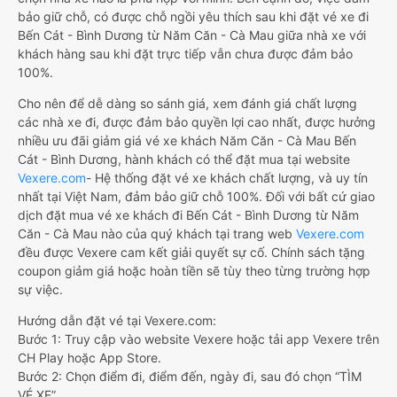
bảo giữ chỗ, có được chỗ ngồi yêu thích sau khi đặt vé xe đi
Bến Cát - Bình Dương từ Năm Căn - Cà Mau giữa nhà xe với
khách hàng sau khi đặt trực tiếp vẫn chưa được đảm bảo
100%.
Cho nên để dễ dàng so sánh giá, xem đánh giá chất lượng
các nhà xe đi, được đảm bảo quyền lợi cao nhất, được hưởng
nhiều ưu đãi giảm giá vé xe khách Năm Căn - Cà Mau Bến
Cát - Bình Dương, hành khách có thể đặt mua tại website
Vexere.com
- Hệ thống đặt vé xe khách chất lượng, và uy tín
nhất tại Việt Nam, đảm bảo giữ chỗ 100%. Đối với bất cứ giao
dịch đặt mua vé xe khách đi Bến Cát - Bình Dương từ Năm
Căn - Cà Mau nào của quý khách tại trang web
Vexere.com
đều được Vexere cam kết giải quyết sự cố. Chính sách tặng
coupon giảm giá hoặc hoàn tiền sẽ tùy theo từng trường hợp
sự việc.
Hướng dẫn đặt vé tại Vexere.com:
Bước 1: Truy cập vào website Vexere hoặc tải app Vexere trên
CH Play hoặc App Store.
Bước 2: Chọn điểm đi, điểm đến, ngày đi, sau đó chọn “TÌM
VÉ XE”.