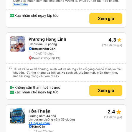
Đường xa muôn dặm mà lòng chẳng vướng lo. Phục vụ tận tụy, tác phong
nghiêm cẩn, hiếm thấy giữa thời buổi kim tiền vội vã. Xã hội loạn đạo. Xin gửi
Xem thêm
lời tán dương chân thành, kính chúc nhà xe ngày một hưng thịnh, vạn lộ bình
an.”
Xác nhận chỗ ngay lập tức
Xem giá
Phương Hồng Linh
4.3
Limousine 36 phòng
(715 đánh giá)
Bến xe Năm Căn
10 giờ 15 phút
Bến Cát (Dọc QL13)
Tài xế và lơ xe dễ thương, mình kẹt xe nhưng vẫn cố gắng đợi để mình ko trễ
chuyến, rất nhẹ nhàng và lịch sự. Xe sạch sẽ, thoáng mát, mền thơm tho.
Rất hài lòng trong chuyến đi này
Không cần thanh toán trước
Xem giá
Xác nhận chỗ ngay lập tức
star_rate
Hòa Thuận
2.4
Giường nằm 44 chỗ
(11 đánh giá)
Limousine giường nằm 36 giường
+1 loại xe khác
Năm Căn
11 giờ 20 phút