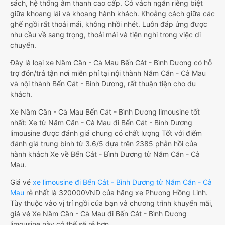
sách, hệ thống âm thanh cao cấp. Có vách ngăn riêng biệt
giữa khoang lái và khoang hành khách. Khoảng cách giữa các
ghế ngồi rất thoải mái, không nhồi nhét. Luôn đáp ứng được
nhu cầu về sang trọng, thoải mái và tiện nghi trong việc di
chuyển.
Đây là loại xe Năm Căn - Cà Mau Bến Cát - Bình Dương có hỗ
trợ đón/trả tận nơi miễn phí tại nội thành Năm Căn - Cà Mau
và nội thành Bến Cát - Bình Dương, rất thuận tiện cho du
khách.
Xe Năm Căn - Cà Mau Bến Cát - Bình Dương limousine tốt
nhất: Xe từ Năm Căn - Cà Mau đi Bến Cát - Bình Dương
limousine được đánh giá chung có chất lượng Tốt với điểm
đánh giá trung bình từ 3.6/5 dựa trên 2385 phản hồi của
hành khách Xe về Bến Cát - Bình Dương từ Năm Căn - Cà
Mau.
Giá vé
xe limousine đi Bến Cát - Bình Dương từ Năm Căn - Cà
Mau
rẻ nhất là 320000VND của hãng xe Phương Hồng Linh.
Tùy thuộc vào vị trí ngồi của bạn và chương trình khuyến mãi,
giá vé Xe Năm Căn - Cà Mau đi Bến Cát - Bình Dương
limousine này có thể sẽ rẻ hơn