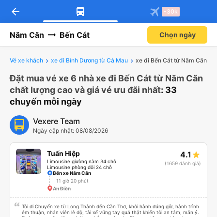
arrow_back
-30k
Năm Căn
Bến Cát
Chọn ngày
Vé xe khách
xe đi Bình Dương từ Cà Mau
xe đi Bến Cát từ Năm Căn
Đặt mua vé xe 6 nhà xe đi Bến Cát từ Năm Căn
chất lượng cao và giá vé ưu đãi nhất
: 33
chuyến mỗi ngày
Vexere Team
Ngày cập nhật: 08/08/2026
Tuấn Hiệp
4.1
Limousine giường nằm 34 chỗ
(1659 đánh giá)
Limousine phòng đôi 24 chỗ
Bến xe Năm Căn
11 giờ 20 phút
An Điền
Tôi đi Chuyến xe từ Long Thành đến Cần Thơ, khởi hành đúng giờ, hành trình
êm thuận, nhân viên lễ độ, tài xế vững tay quả thật khiến tôi an tâm, mãn ý.