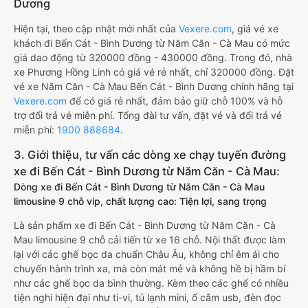
Dương
Hiện tại, theo cập nhật mới nhất của
Vexere.com
, giá vé xe
khách đi Bến Cát - Bình Dương từ Năm Căn - Cà Mau có mức
giá dao động từ 320000 đồng - 430000 đồng. Trong đó, nhà
xe Phương Hồng Linh có giá vé rẻ nhất, chỉ 320000 đồng. Đặt
vé xe Năm Căn - Cà Mau Bến Cát - Bình Dương chính hãng tại
Vexere.com
để có giá rẻ nhất, đảm bảo giữ chỗ 100% và hỗ
trợ đổi trả vé miễn phí. Tổng đài tư vấn, đặt vé và đổi trả vé
miễn phí:
1900 888684
.
3. Giới thiệu, tư vấn các dòng xe chạy tuyến đường
xe đi Bến Cát - Bình Dương từ Năm Căn - Cà Mau:
Dòng xe đi Bến Cát - Bình Dương từ Năm Căn - Cà Mau
limousine 9 chỗ vip, chất lượng cao: Tiện lợi, sang trọng
Là sản phẩm xe đi Bến Cát - Bình Dương từ Năm Căn - Cà
Mau limousine 9 chỗ cải tiến từ xe 16 chỗ. Nội thất được làm
lại với các ghế bọc da chuẩn Châu Âu, không chỉ êm ái cho
chuyến hành trình xa, mà còn mát mẻ và không hề bị hầm bí
như các ghế bọc da bình thường. Kèm theo các ghế có nhiều
tiện nghi hiện đại như ti-vi, tủ lạnh mini, ổ cắm usb, đèn đọc