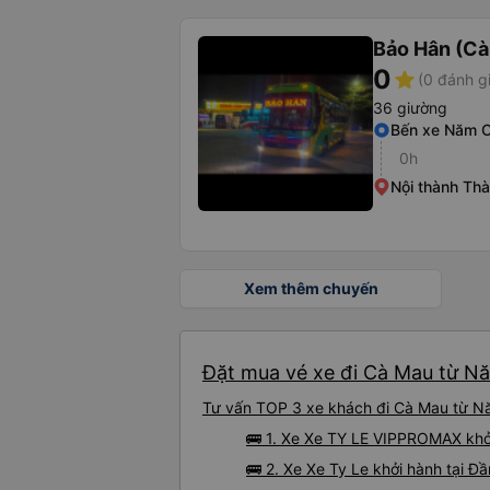
Bảo Hân (Cà
0
star
(0 đánh g
36 giường
Bến xe Năm 
0h
Nội thành Th
Xem thêm chuyến
Đặt mua vé xe đi Cà Mau từ Nă
Tư vấn TOP 3 xe khách đi Cà Mau từ Năm
🚌 1. Xe Xe TY LE VIPPROMAX khở
🚌 2. Xe Xe Ty Le khởi hành tại Đ