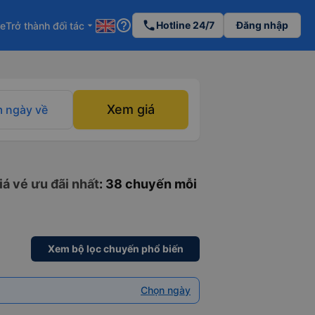
help_outline
phone
Hotline 24/7
Đăng nhập
re
Trở thành đối tác
arrow_drop_down
Xem giá
 ngày về
á vé ưu đãi nhất
: 38 chuyến mỗi
Xem bộ lọc chuyến phổ biến
Chọn ngày