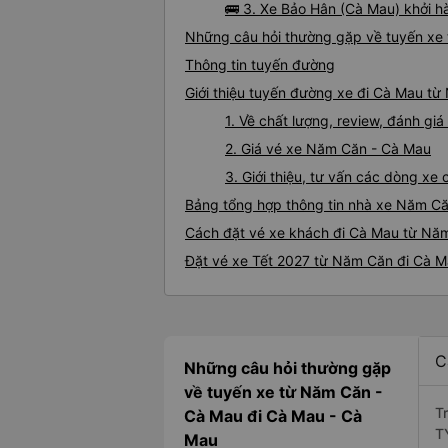
🚌 3. Xe Bảo Hân (Cà Mau) khởi 
Những câu hỏi thường gặp về tuyến xe
Thông tin tuyến đường
Giới thiệu tuyến đường xe đi Cà Mau t
1. Về chất lượng, review, đánh g
2. Giá vé xe Năm Căn - Cà Mau
3. Giới thiệu, tư vấn các dòng x
Bảng tổng hợp thông tin nhà xe Năm C
Cách đặt vé xe khách đi Cà Mau từ Năm
Đặt vé xe Tết 2027 từ Năm Căn đi Cà 
C
Những câu hỏi thường gặp
về tuyến xe từ Năm Căn -
T
Cà Mau đi Cà Mau - Cà
T
Mau