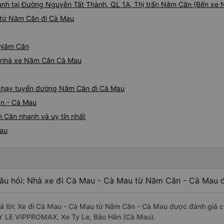
hành tại Đường Nguyễn Tất Thành, QL 1A, Thị trấn Năm Căn (Bến xe
 từ Năm Căn đi Cà Mau
ừ Năm Căn
iá nhà xe Năm Căn Cà Mau
e chạy tuyến đường Năm Căn đi Cà Mau
ăn - Cà Mau
 Căn nhanh và uy tín nhất
Mau
âu hỏi: Nhà xe đi Cà Mau - Cà Mau từ Năm Căn - Cà Mau đ
rả lời: Xe đi Cà Mau - Cà Mau từ Năm Căn - Cà Mau được đánh giá ch
Y LE VIPPROMAX, Xe Ty Le, Bảo Hân (Cà Mau).