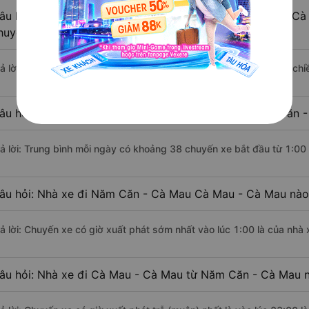
âu hỏi: Khoảng cách từ Năm Căn - Cà Mau đi Cà Mau - Cà 
huyển bằng xe khách?
rả lời: Đoạn đường đi Cà Mau - Cà Mau từ Năm Căn - Cà Mau có chi
âu hỏi: Mỗi ngày có bao nhiêu chuyến xe khách Năm Căn 
rả lời: Trung bình mỗi ngày có khoảng 38 chuyến xe bắt đầu từ 1:00
âu hỏi: Nhà xe đi Năm Căn - Cà Mau Cà Mau - Cà Mau nào
rả lời: Chuyến xe có giờ xuất phát sớm nhất vào lúc 1:00 là của nhà 
âu hỏi: Nhà xe đi Cà Mau - Cà Mau từ Năm Căn - Cà Mau n