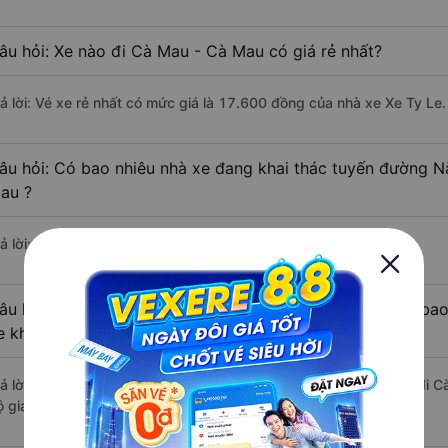
âu hỏi: Xe nào đi Cà Mau - Cà Mau có giá rẻ nhất?
rả lời: Vé xe rẻ nhất có mức giá là 17.600 đồng của nhà xe Xe Ty Le.
âu hỏi: Có bao nhiêu nhà xe đang khai thác tuyến đường 
au ?
ả lời: Hiện tại có 3 nhà xe khai thác tuyến đường.
âu hỏi: Từ Năm Căn - Cà Mau đi Cà Mau - Cà Mau mất bao 
e khách?
rả lời: Thời gian di chuyển bằng xe khách từ Năm Căn - Cà Mau đi 
 giao thông thuận lợi.