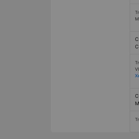
T
M
C
C
T
V
X
C
M
T