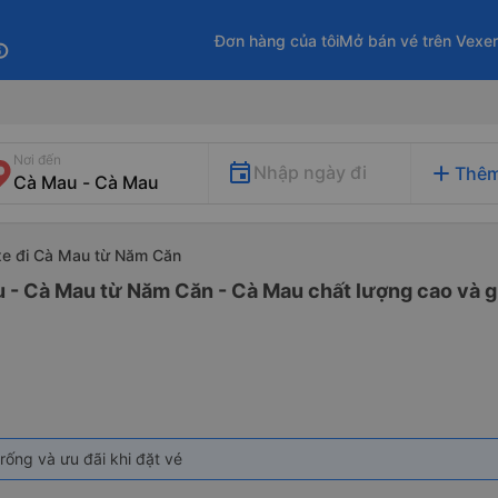
Đơn hàng của tôi
Mở bán vé trên Vexe
fo
Nơi đến
add
Nhập ngày đi
Thêm
xe đi Cà Mau từ Năm Căn
u - Cà Mau từ Năm Căn - Cà Mau chất lượng cao và gi
rống và ưu đãi khi đặt vé