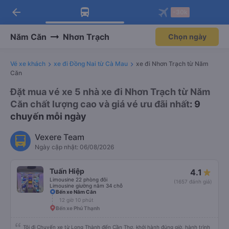
arrow_back
Tải app Vexere ngay!
Tải app Vexere
-30k
Mở app
Mở app
Nhận ưu đãi thành viên độc
-30k/ghế khi đặt vé máy bay qua
quyền
app
Năm Căn
Nhơn Trạch
Chọn ngày
Vé xe khách
xe đi Đồng Nai từ Cà Mau
xe đi Nhơn Trạch từ Năm
Căn
Đặt mua vé xe 5 nhà xe đi Nhơn Trạch từ Năm
Căn chất lượng cao và giá vé ưu đãi nhất
: 9
chuyến mỗi ngày
Vexere Team
Ngày cập nhật: 06/08/2026
Tuấn Hiệp
4.1
Limousine 22 phòng đôi
(1657 đánh giá)
Limousine giường nằm 34 chỗ
Bến xe Năm Căn
12 giờ 10 phút
Bến xe Phú Thạnh
Tôi đi Chuyến xe từ Long Thành đến Cần Thơ, khởi hành đúng giờ, hành trình