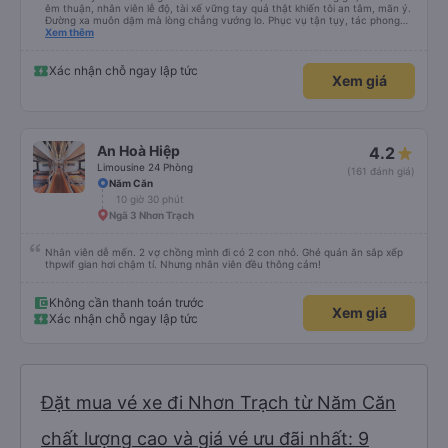
êm thuận, nhân viên lễ độ, tài xế vững tay quả thật khiến tôi an tâm, mãn ý.
Đường xa muôn dặm mà lòng chẳng vướng lo. Phục vụ tận tụy, tác phong
nghiêm cẩn, hiếm thấy giữa thời buổi kim tiền vội vã. Xã hội loạn đạo. Xin gửi
Xem thêm
lời tán dương chân thành, kính chúc nhà xe ngày một hưng thịnh, vạn lộ bình
an.”
Xác nhận chỗ ngay lập tức
Xem giá
An Hoà Hiệp
4.2
Limousine 24 Phòng
(161 đánh giá)
Năm Căn
10 giờ 30 phút
Ngã 3 Nhơn Trạch
Nhân viên dễ mến. 2 vợ chồng mình đi có 2 con nhỏ. Ghé quán ăn sắp xếp
thpwif gian hơi chậm tí. Nhưng nhân viên đều thông cảm!
Không cần thanh toán trước
Xem giá
Xác nhận chỗ ngay lập tức
Đặt mua vé xe đi Nhơn Trạch từ Năm Căn
chất lượng cao và giá vé ưu đãi nhất: 9