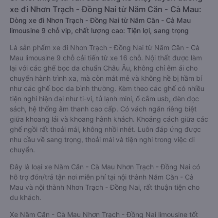
xe đi Nhơn Trạch - Đồng Nai từ Năm Căn - Cà Mau:
Dòng xe đi Nhơn Trạch - Đồng Nai từ Năm Căn - Cà Mau
limousine 9 chỗ vip, chất lượng cao: Tiện lợi, sang trọng
Là sản phẩm xe đi Nhơn Trạch - Đồng Nai từ Năm Căn - Cà
Mau limousine 9 chỗ cải tiến từ xe 16 chỗ. Nội thất được làm
lại với các ghế bọc da chuẩn Châu Âu, không chỉ êm ái cho
chuyến hành trình xa, mà còn mát mẻ và không hề bị hầm bí
như các ghế bọc da bình thường. Kèm theo các ghế có nhiều
tiện nghi hiện đại như ti-vi, tủ lạnh mini, ổ cắm usb, đèn đọc
sách, hệ thống âm thanh cao cấp. Có vách ngăn riêng biệt
giữa khoang lái và khoang hành khách. Khoảng cách giữa các
ghế ngồi rất thoải mái, không nhồi nhét. Luôn đáp ứng được
nhu cầu về sang trọng, thoải mái và tiện nghi trong việc di
chuyển.
Đây là loại xe Năm Căn - Cà Mau Nhơn Trạch - Đồng Nai có
hỗ trợ đón/trả tận nơi miễn phí tại nội thành Năm Căn - Cà
Mau và nội thành Nhơn Trạch - Đồng Nai, rất thuận tiện cho
du khách.
Xe Năm Căn - Cà Mau Nhơn Trạch - Đồng Nai limousine tốt