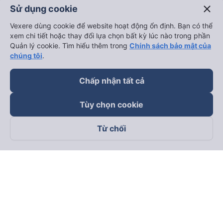
close
Sử dụng cookie
Vexere dùng cookie để website hoạt động ổn định. Bạn có thể
xem chi tiết hoặc thay đổi lựa chọn bất kỳ lúc nào trong phần
Quản lý cookie. Tìm hiểu thêm trong
Chính sách bảo mật của
chúng tôi
.
Chấp nhận tất cả
Tùy chọn cookie
Từ chối
Theo dõi chúng tôi trên
Facebook
Tiktok
Youtube
Công ty TNHH Thương Mại Dịch Vụ Vexere
Địa chỉ đăng ký kinh doanh: 8C Chữ Đồng Tử, Phường Tân
Sơn Nhất, TP. Hồ Chí Minh, Việt Nam