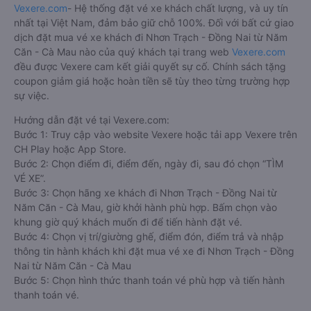
Vexere.com
- Hệ thống đặt vé xe khách chất lượng, và uy tín
nhất tại Việt Nam, đảm bảo giữ chỗ 100%. Đối với bất cứ giao
dịch đặt mua vé xe khách đi Nhơn Trạch - Đồng Nai từ Năm
Căn - Cà Mau nào của quý khách tại trang web
Vexere.com
đều được Vexere cam kết giải quyết sự cố. Chính sách tặng
coupon giảm giá hoặc hoàn tiền sẽ tùy theo từng trường hợp
sự việc.
Hướng dẫn đặt vé tại Vexere.com:
Bước 1: Truy cập vào website Vexere hoặc tải app Vexere trên
CH Play hoặc App Store.
Bước 2: Chọn điểm đi, điểm đến, ngày đi, sau đó chọn “TÌM
VÉ XE”.
Bước 3: Chọn hãng xe khách đi Nhơn Trạch - Đồng Nai từ
Năm Căn - Cà Mau, giờ khởi hành phù hợp. Bấm chọn vào
khung giờ quý khách muốn đi để tiến hành đặt vé.
Bước 4: Chọn vị trí/giường ghế, điểm đón, điểm trả và nhập
thông tin hành khách khi đặt mua vé xe đi Nhơn Trạch - Đồng
Nai từ Năm Căn - Cà Mau
Bước 5: Chọn hình thức thanh toán vé phù hợp và tiến hành
thanh toán vé.