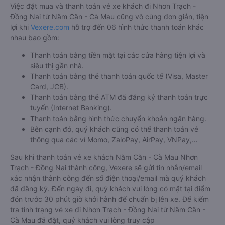
Việc đặt mua và thanh toán vé xe khách đi Nhơn Trạch -
Đồng Nai từ Năm Căn - Cà Mau cũng vô cùng đơn giản, tiện
lợi khi
Vexere.com
hỗ trợ đến 06 hình thức thanh toán khác
nhau bao gồm:
Thanh toán bằng tiền mặt tại các cửa hàng tiện lợi và
siêu thị gần nhà.
Thanh toán bằng thẻ thanh toán quốc tế (Visa, Master
Card, JCB).
Thanh toán bằng thẻ ATM đã đăng ký thanh toán trực
tuyến (Internet Banking).
Thanh toán bằng hình thức chuyển khoản ngân hàng.
Bên cạnh đó, quý khách cũng có thể thanh toán vé
thông qua các ví Momo, ZaloPay, AirPay, VNPay,…
Sau khi thanh toán vé xe khách Năm Căn - Cà Mau Nhơn
Trạch - Đồng Nai thành công, Vexere sẽ gửi tin nhắn/email
xác nhận thành công đến số điện thoại/email mà quý khách
đã đăng ký. Đến ngày đi, quý khách vui lòng có mặt tại điểm
đón trước 30 phút giờ khởi hành để chuẩn bị lên xe. Để kiểm
tra tình trạng vé xe đi Nhơn Trạch - Đồng Nai từ Năm Căn -
Cà Mau đã đặt, quý khách vui lòng truy cập