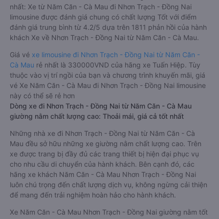
nhất: Xe từ Năm Căn - Cà Mau đi Nhơn Trạch - Đồng Nai
limousine được đánh giá chung có chất lượng Tốt với điểm
đánh giá trung bình từ 4.2/5 dựa trên 1811 phản hồi của hành
khách Xe về Nhơn Trạch - Đồng Nai từ Năm Căn - Cà Mau.
Giá vé
xe limousine đi Nhơn Trạch - Đồng Nai từ Năm Căn -
Cà Mau
rẻ nhất là 330000VND của hãng xe Tuấn Hiệp. Tùy
thuộc vào vị trí ngồi của bạn và chương trình khuyến mãi, giá
vé Xe Năm Căn - Cà Mau đi Nhơn Trạch - Đồng Nai limousine
này có thể sẽ rẻ hơn
Dòng xe đi Nhơn Trạch - Đồng Nai từ Năm Căn - Cà Mau
giường nằm chất lượng cao: Thoải mái, giá cả tốt nhất
Những nhà xe đi Nhơn Trạch - Đồng Nai từ Năm Căn - Cà
Mau đều sở hữu những xe giường nằm chất lượng cao. Trên
xe được trang bị đầy đủ các trang thiết bị hiện đại phục vụ
cho nhu cầu di chuyển của hành khách. Bên cạnh đó, các
hãng xe khách Năm Căn - Cà Mau Nhơn Trạch - Đồng Nai
luôn chú trọng đến chất lượng dịch vụ, không ngừng cải thiện
để mang đến trải nghiệm hoàn hảo cho hành khách.
Xe Năm Căn - Cà Mau Nhơn Trạch - Đồng Nai giường nằm tốt