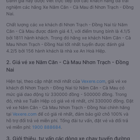
Đánh giá này được viết trực tiếp bởi các khách hàng đã trải
nghiệm các hãng Xe Năm Căn - Cà Mau đi Nhơn Trạch - Đồng
Nai.
Chất lượng các xe khách đi Nhơn Trạch - Đồng Nai từ Năm
Căn - Cà Mau được đánh giá 4.1, với điểm trung bình là 4.1/5
bởi 1811 hành khách. Trong đó hãng xe khách Năm Căn - Cà
Mau Nhơn Trạch - Đồng Nai tốt nhất tuyến được đánh giá
4.2/5 bởi 156 hành khách là nhà xe An Hoà Hiệp.
2. Giá vé xe Năm Căn - Cà Mau Nhơn Trạch - Đồng
Nai
Hiện tại, theo cập nhật mới nhất của
Vexere.com
, giá vé xe
khách đi Nhơn Trạch - Đồng Nai từ Năm Căn - Cà Mau có
mức giá dao động từ 330000 đồng - 500000 đồng. Trong
đó, nhà xe Tuấn Hiệp có giá vé rẻ nhất, chỉ 330000 đồng. Đặt
vé xe Năm Căn - Cà Mau Nhơn Trạch - Đồng Nai chính hãng
tại
Vexere.com
để có giá rẻ nhất, đảm bảo giữ chỗ 100% và
hỗ trợ đổi trả vé miễn phí. Tổng đài tư vấn, đặt vé và đổi trả
vé miễn phí:
1900 888684
.
3. Giới thiệu, tư vấn các dòng xe chạy tuyến đường