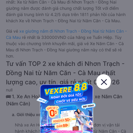
nhất: Xe từ Năm Căn - Cà Mau đi Nhơn Trạch - Đồng Nai
giường nằm được đánh giá chung chất lượng Tốt với điểm
đánh giá trung bình từ 4.2/5 dựa trên 1811 phản hồi của hành
khách Xe về Nhơn Trạch - Đồng Nai từ Năm Căn - Cà Mau.
Giá vé
xe giường nằm đi Nhơn Trạch - Đồng Nai từ Năm Căn -
Cà Mau
rẻ nhất là 330000VND của hãng xe Tuấn Hiệp. Tùy
thuộc vào chương trình khuyến mãi, giá vé Xe Năm Căn - Cà
Mau đi Nhơn Trạch - Đồng Nai giường nằm này có thể sẽ rẻ
hơn.
Tư vấn TOP 2 xe khách đi Nhơn Trạch -
Đồng Nai từ Năm Căn - Cà Mau chất
lượng cao, uy tín, giá rẻ nhất 08/2026
null
🚌 1. Xe An Hoà Hiệp khởi hành tại Bến xe Năm Căn
(Năm Căn)
a. Giới thiệu xe An Hoà Hiệp
Nhà xe An Hoà Hiệp là một trong những đơn vị vận tải
hành khách hàng đầu trên tuyến đường từ Năm Căn - Cà