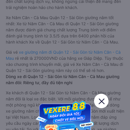
đến chất lượng dịch vụ, không ngừng cải thiện để mang đến
trải nghiệm hoàn hảo cho hành khách.
Xe Năm Căn - Cà Mau Quận 12 - Sài Gòn giường nằm tốt
nhất: Xe từ Năm Căn - Cà Mau đi Quận 12 - Sài Gòn giường
nằm được đánh giá chung chất lượng Trung bình với điểm
đánh giá trung bình từ 3.5/5 dựa trên 6400 phản hồi của
hành khách Xe về Quận 12 - Sài Gòn từ Năm Căn - Cà Mau.
Giá vé
xe giường nằm đi Quận 12 - Sài Gòn từ Năm Căn - Cà
Mau
rẻ nhất là 270000VND của hãng xe Giáp Diệp. Tùy thuộc
vào chương trình khuyến mãi, giá vé Xe Năm Căn - Cà Mau đi
Quận 12 - Sài Gòn giường nằm này có thể sẽ rẻ hơn.
Dòng xe đi Quận 12 - Sài Gòn từ Năm Căn - Cà Mau giường
nằm đôi: Riêng tư, đầy đủ tiện nghi
Xe khách đi Quận 12 - Sài Gòn từ Năm Căn - Cà Mau giường
nằm đôi là loại xe đặc biệt. Với mỗi giường được thiết kế như
một phòng ngủ khách sạn sang trọng, hiện đại. Đây là dòng
xe giường nằm cho cặp đôi đi Quận 12 - Sài Gòn mới xuất hiện
tại Việt Nam. Loại xe giường nằm đôi ra đời nhằm đáp ứng
yêu cầu ngày càng cao của khách hàng về chất lượng dịch
vụ vận tải. So với xe giường nằm thông thường, xe giường