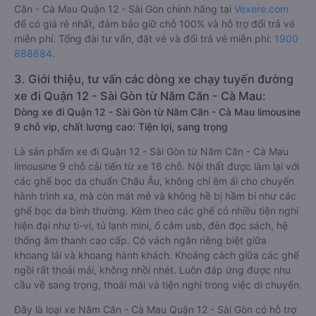
Căn - Cà Mau Quận 12 - Sài Gòn chính hãng tại
Vexere.com
để có giá rẻ nhất, đảm bảo giữ chỗ 100% và hỗ trợ đổi trả vé
miễn phí. Tổng đài tư vấn, đặt vé và đổi trả vé miễn phí:
1900
888684
.
3. Giới thiệu, tư vấn các dòng xe chạy tuyến đường
xe đi Quận 12 - Sài Gòn từ Năm Căn - Cà Mau:
Dòng xe đi Quận 12 - Sài Gòn từ Năm Căn - Cà Mau limousine
9 chỗ vip, chất lượng cao: Tiện lợi, sang trọng
Là sản phẩm xe đi Quận 12 - Sài Gòn từ Năm Căn - Cà Mau
limousine 9 chỗ cải tiến từ xe 16 chỗ. Nội thất được làm lại với
các ghế bọc da chuẩn Châu Âu, không chỉ êm ái cho chuyến
hành trình xa, mà còn mát mẻ và không hề bị hầm bí như các
ghế bọc da bình thường. Kèm theo các ghế có nhiều tiện nghi
hiện đại như ti-vi, tủ lạnh mini, ổ cắm usb, đèn đọc sách, hệ
thống âm thanh cao cấp. Có vách ngăn riêng biệt giữa
khoang lái và khoang hành khách. Khoảng cách giữa các ghế
ngồi rất thoải mái, không nhồi nhét. Luôn đáp ứng được nhu
cầu về sang trọng, thoải mái và tiện nghi trong việc di chuyển.
Đây là loại xe Năm Căn - Cà Mau Quận 12 - Sài Gòn có hỗ trợ