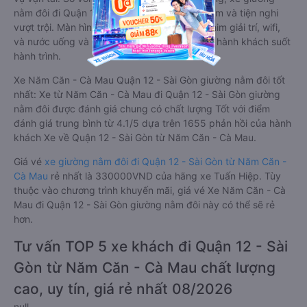
nằm đôi đi Quận 12 - Sài Gòn có nhiều ưu điểm và tiện nghi
vượt trội. Màn hình LCD với hàng nghìn bộ phim giải trí, wifi,
và nước uống và chăn đắp miễn phí phục vụ hành khách suốt
hành trình.
Xe Năm Căn - Cà Mau Quận 12 - Sài Gòn giường nằm đôi tốt
nhất: Xe từ Năm Căn - Cà Mau đi Quận 12 - Sài Gòn giường
nằm đôi được đánh giá chung có chất lượng Tốt với điểm
đánh giá trung bình từ 4.1/5 dựa trên 1655 phản hồi của hành
khách Xe về Quận 12 - Sài Gòn từ Năm Căn - Cà Mau.
Giá vé
xe giường nằm đôi đi Quận 12 - Sài Gòn từ Năm Căn -
Cà Mau
rẻ nhất là 330000VND của hãng xe Tuấn Hiệp. Tùy
thuộc vào chương trình khuyến mãi, giá vé Xe Năm Căn - Cà
Mau đi Quận 12 - Sài Gòn giường nằm đôi này có thể sẽ rẻ
hơn.
Tư vấn TOP 5 xe khách đi Quận 12 - Sài
Gòn từ Năm Căn - Cà Mau chất lượng
cao, uy tín, giá rẻ nhất 08/2026
null