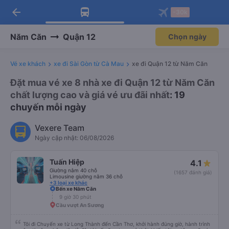
arrow_back
Tải app Vexere ngay!
Tải app Vexere
-30k
Mở app
Mở app
Nhận ưu đãi thành viên độc
-30k/ghế khi đặt vé máy bay qua
quyền
app
Năm Căn
Quận 12
Chọn ngày
Vé xe khách
xe đi Sài Gòn từ Cà Mau
xe đi Quận 12 từ Năm Căn
Đặt mua vé xe 8 nhà xe đi Quận 12 từ Năm Căn
chất lượng cao và giá vé ưu đãi nhất
: 19
chuyến mỗi ngày
Vexere Team
Ngày cập nhật: 06/08/2026
Tuấn Hiệp
4.1
Giường nằm 40 chỗ
(1657 đánh giá)
Limousine giường nằm 36 chỗ
+3 loại xe khác
Bến xe Năm Căn
9 giờ 30 phút
Cầu vượt An Sương
Tôi đi Chuyến xe từ Long Thành đến Cần Thơ, khởi hành đúng giờ, hành trình