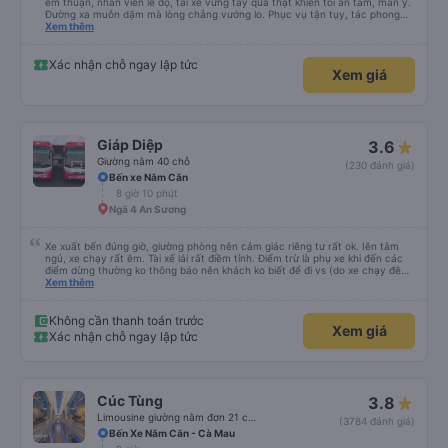
êm thuận, nhân viên lễ độ, tài xế vững tay quả thật khiến tôi an tâm, mãn ý.
Đường xa muôn dặm mà lòng chẳng vướng lo. Phục vụ tận tụy, tác phong
nghiêm cẩn, hiếm thấy giữa thời buổi kim tiền vội vã. Xã hội loạn đạo. Xin gửi
Xem thêm
lời tán dương chân thành, kính chúc nhà xe ngày một hưng thịnh, vạn lộ bình
an.”
Xác nhận chỗ ngay lập tức
Xem giá
Giáp Diệp
3.6
Giường nằm 40 chỗ
(230 đánh giá)
Bến xe Năm Căn
8 giờ 10 phút
Ngã 4 An Sương
Xe xuất bến đúng giờ, giường phòng nên cảm giác riêng tư rất ok. Iên tâm
ngủ, xe chạy rất êm. Tài xế lái rất điềm tỉnh. Điểm trừ là phụ xe khi đến các
điểm dừng thường ko thông báo nên khách ko biết để đi vs (do xe chạy đêm
nên khách ngủ say)
Xem thêm
Không cần thanh toán trước
Xem giá
Xác nhận chỗ ngay lập tức
Cúc Tùng
3.8
Limousine giường nằm đơn 21 chỗ (WC)
(3784 đánh giá)
Bến Xe Năm Căn - Cà Mau