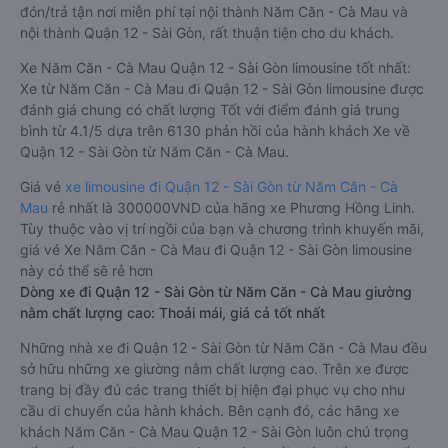
đón/trả tận nơi miễn phí tại nội thành Năm Căn - Cà Mau và
nội thành Quận 12 - Sài Gòn, rất thuận tiện cho du khách.
Xe Năm Căn - Cà Mau Quận 12 - Sài Gòn limousine tốt nhất:
Xe từ Năm Căn - Cà Mau đi Quận 12 - Sài Gòn limousine được
đánh giá chung có chất lượng Tốt với điểm đánh giá trung
bình từ 4.1/5 dựa trên 6130 phản hồi của hành khách Xe về
Quận 12 - Sài Gòn từ Năm Căn - Cà Mau.
Giá vé
xe limousine đi Quận 12 - Sài Gòn từ Năm Căn - Cà
Mau
rẻ nhất là 300000VND của hãng xe Phương Hồng Linh.
Tùy thuộc vào vị trí ngồi của bạn và chương trình khuyến mãi,
giá vé Xe Năm Căn - Cà Mau đi Quận 12 - Sài Gòn limousine
này có thể sẽ rẻ hơn
Dòng xe đi Quận 12 - Sài Gòn từ Năm Căn - Cà Mau giường
nằm chất lượng cao: Thoải mái, giá cả tốt nhất
Những nhà xe đi Quận 12 - Sài Gòn từ Năm Căn - Cà Mau đều
sở hữu những xe giường nằm chất lượng cao. Trên xe được
trang bị đầy đủ các trang thiết bị hiện đại phục vụ cho nhu
cầu di chuyển của hành khách. Bên cạnh đó, các hãng xe
khách Năm Căn - Cà Mau Quận 12 - Sài Gòn luôn chú trọng