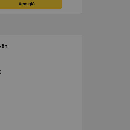
Xem giá
yến
)