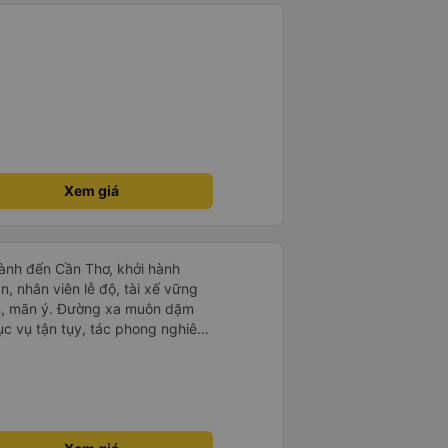
Xem giá
ành đến Cần Thơ, khởi hành
n, nhân viên lễ độ, tài xế vững
ục vụ tận tụy, tác phong nghiêm
 kim tiền vội vã. Xã hội loạn đạo.
thành, kính chúc nhà xe ngày một