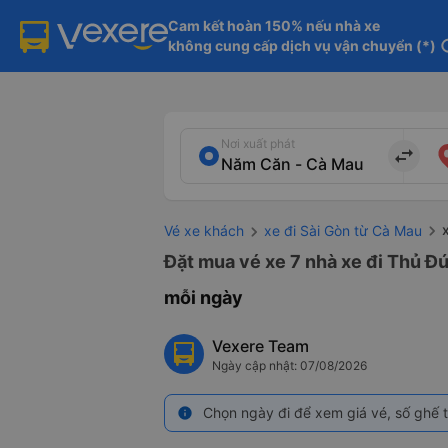
Cam kết hoàn 150% nếu nhà xe

không cung cấp dịch vụ vận chuyển (*)
in
Nơi xuất phát
import_export
Vé xe khách
xe đi Sài Gòn từ Cà Mau
Đặt mua vé xe 7 nhà xe đi Thủ Đứ
mỗi ngày
Vexere Team
Ngày cập nhật: 07/08/2026
Chọn ngày đi để xem giá vé, số ghế t
info