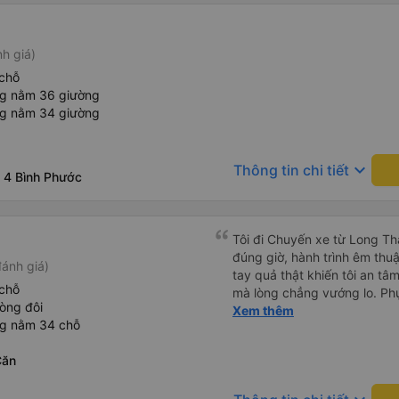
nh giá)
chỗ
ng nằm 36 giường
ng nằm 34 giường
keyboard_arrow_down
Thông tin chi tiết
ã 4 Bình Phước
Tôi đi Chuyến xe từ Long Th
đúng giờ, hành trình êm thuậ
ánh giá)
tay quả thật khiến tôi an tâm, mãn ý. Đường xa muôn dặm
chỗ
mà lòng chẳng vướng lo. Ph
òng đôi
cẩn, hiếm thấy giữa thời buổi
Xem thêm
ng nằm 34 chỗ
Xin gửi lời tán dương chân 
hưng thịnh, vạn lộ bình an.”
Căn