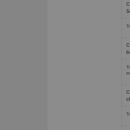
C
S
Tr
C
b
T
m
C
c
T