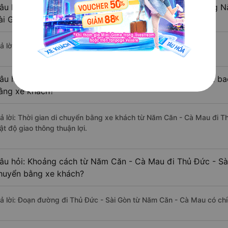
âu hỏi: Có bao nhiêu nhà xe đang khai thác tuyến đường 
ài Gòn ?
ả lời: Hiện tại có 4 nhà xe khai thác tuyến đường.
âu hỏi: Từ Năm Căn - Cà Mau đi Thủ Đức - Sài Gòn mất bao
ằng xe khách?
rả lời: Thời gian di chuyển bằng xe khách từ Năm Căn - Cà Mau đi T
ật độ giao thông thuận lợi.
âu hỏi: Khoảng cách từ Năm Căn - Cà Mau đi Thủ Đức - Sài
huyển bằng xe khách?
rả lời: Đoạn đường đi Thủ Đức - Sài Gòn từ Năm Căn - Cà Mau có ch