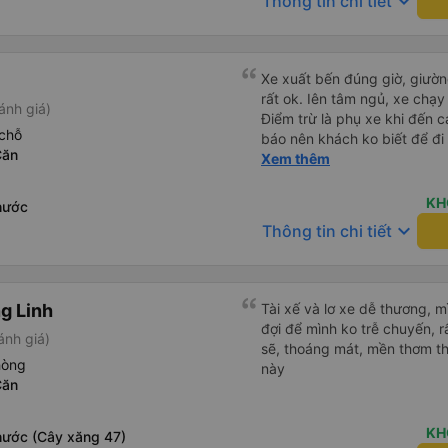
keyboard_arrow_down
Thông tin chi tiết
Xe xuất bến đúng giờ, giườ
rất ok. Iên tâm ngủ, xe chạy r
ánh giá)
Điểm trừ là phụ xe khi đến
chỗ
báo nên khách ko biết để đ
Căn
ngủ say)
Xem thêm
KH
hước
keyboard_arrow_down
Thông tin chi tiết
g Linh
Tài xế và lơ xe dễ thương, 
đợi để mình ko trễ chuyến, r
ánh giá)
sẽ, thoáng mát, mền thơm th
hòng
này
Căn
KH
hước (Cây xăng 47)