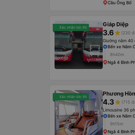
Cầu Ông Bố
Giáp Diệp
Xác nhận tức thì
3.6
star
(230 đ
Giường nằm 40 
Bến xe Năm 
8h40m
Ngã 4 Bình P
Phương Hồn
Xác nhận tức thì
4.3
star
(715 đ
Limousine 36 p
Bến xe Năm 
9h15m
Ngã 4 Bình P