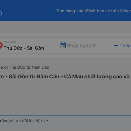
Đơn hàng của tôi
Mở bán vé trên Vexe
fo
Nơi đến
add
Nhập ngày đi
Thêm
xe đi Thủ Đức từ Năm Căn
c - Sài Gòn từ Năm Căn - Cà Mau chất lượng cao và 
rống và ưu đãi khi đặt vé