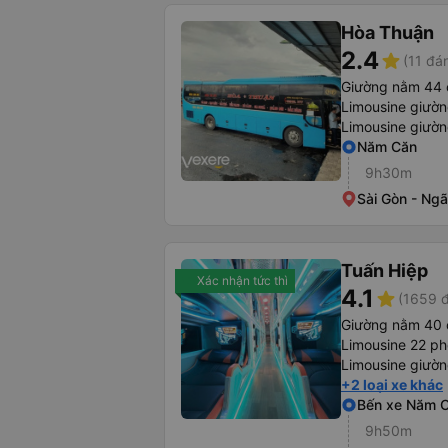
Hòa Thuận
2.4
star
(11 đá
Giường nằm 44 
Limousine giườ
Limousine giườ
Năm Căn
9h30m
Sài Gòn - Ng
Tuấn Hiệp
Xác nhận tức thì
4.1
star
(1659 đ
Giường nằm 40 
Limousine 22 ph
Limousine giườ
+2 loại xe khác
Bến xe Năm 
9h50m