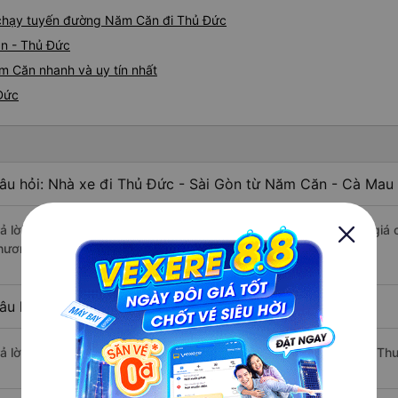
e chạy tuyến đường Năm Căn đi Thủ Đức
ăn - Thủ Đức
m Căn nhanh và uy tín nhất
Đức
âu hỏi: Nhà xe đi Thủ Đức - Sài Gòn từ Năm Căn - Cà Mau 
rả lời: Xe đi Thủ Đức - Sài Gòn từ Năm Căn - Cà Mau được đánh giá c
hương Hồng Linh, Tuấn Hiệp, Giáp Diệp.
âu hỏi: Xe nào đi Thủ Đức - Sài Gòn có giá rẻ nhất?
rả lời: Vé xe rẻ nhất có mức giá là 270.000 đồng của nhà xe Hòa Th