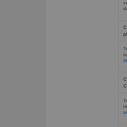
x
đ
C
p
T
b
M
C
C
T
H
l