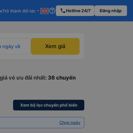
help_outline
phone
Hotline 24/7
Đăng nhập
re
Trở thành đối tác
arrow_drop_down
Xem giá
 ngày về
giá vé ưu đãi nhất
: 36 chuyến
Xem bộ lọc chuyến phổ biến
Chọn ngày