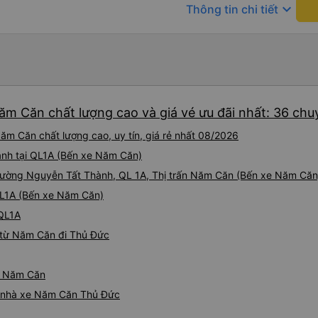
keyboard_arrow_down
Thông tin chi tiết
ăm Căn chất lượng cao và giá vé ưu đãi nhất: 36 chu
m Căn chất lượng cao, uy tín, giá rẻ nhất 08/2026
ành tại QL1A (Bến xe Năm Căn)
i Đường Nguyễn Tất Thành, QL 1A, Thị trấn Năm Căn (Bến xe Năm Căn
 QL1A (Bến xe Năm Căn)
 QL1A
 từ Năm Căn đi Thủ Đức
từ Năm Căn
iá nhà xe Năm Căn Thủ Đức