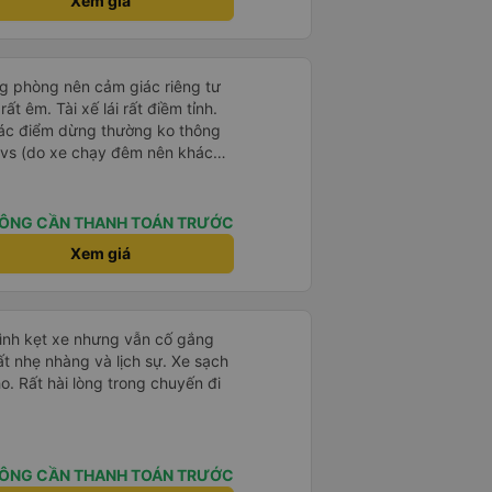
Xem giá
ng phòng nên cảm giác riêng tư
ất êm. Tài xế lái rất điềm tỉnh.
 các điểm dừng thường ko thông
i vs (do xe chạy đêm nên khách
ÔNG CẦN THANH TOÁN TRƯỚC
Xem giá
mình kẹt xe nhưng vẫn cố gắng
ất nhẹ nhàng và lịch sự. Xe sạch
o. Rất hài lòng trong chuyến đi
ÔNG CẦN THANH TOÁN TRƯỚC