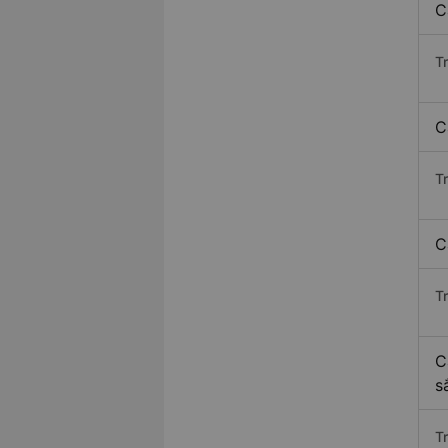
C
T
C
T
C
T
C
s
T