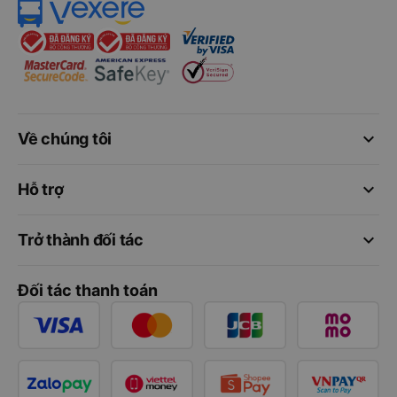
keyboard_arrow_down
Về chúng tôi
keyboard_arrow_down
Hỗ trợ
keyboard_arrow_down
Trở thành đối tác
Đối tác thanh toán