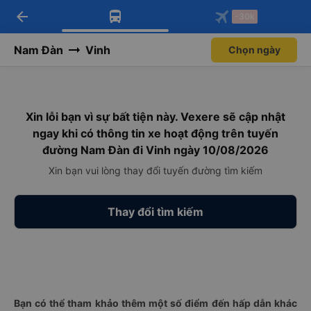
arrow_back
Tải app Vexere ngay!
Tải app Vexere
-30k
Mở app
Mở app
Nhận ưu đãi thành viên độc
-30k/ghế khi đặt vé máy bay qua
quyền
app
Nam Đàn
Vinh
Chọn ngày
Xin lỗi bạn vì sự bất tiện này. Vexere sẽ cập nhật
ngay khi có thông tin xe hoạt động trên tuyến
đường Nam Đàn đi Vinh ngày 10/08/2026
Xin bạn vui lòng thay đổi tuyến đường tìm kiếm
Thay đổi tìm kiếm
Bạn có thể tham khảo thêm một số điểm đến hấp dẫn khác