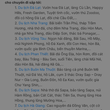
cho chuyến đi sắp tới:
1.
Du lịch Đà Lạt:
Vườn hoa Đà Lạt, làng Cù Lần, Happy
Hills, Fresh Garden, Tuyệt tình cốc, vườn thú Zoodoo,
đồi cỏ hồng Đà Lạt, đồi chè Cầu Đất,...
2.
Du lịch Nha Trang:
Bãi biển Trần Phú, tháp Trầm
Hương, nhà thờ đá, chợ đêm Nha Trang, đảo Hòn Mun,
nhà ga Nha Trang, đảo Điệp Sơn, thác bà Ponagar,...
3.
Du lịch Vũng Tàu:
Ngọn hải đăng, Bãi Sau, Hồ Mây,
mũi Nghinh Phong, hồ Đá Xanh, đồi Con Heo, hòn Bà,
vườn quốc gia Bình Châu, bến thuyền Marina,...
4.
Du lịch Phan Thiết:
Bãi đá Ông Địa, hòn Rơm, đồi cát
bay, Bàu Trắng - Bàu Sen, suối Tiên, làng chài Mũi Né,
đảo Hòn Bà, hải đăng Kê Gà,...
5.
Du lịch Buôn Ma Thuột:
Bảo tàng cà phê Buôn Mê
Thuột, núi Đá Voi, hồ Lắk, cụm 3 thác Dray Sap – Dray
Nur – Gia Long, Buôn Đôn, hồ Ea Kao, vườn quốc gia
Chư Yang Shin,...
6.
Du lịch Sapa:
Nhà thờ đá Sapa, bảo tàng Sapa, núi
Hàm Rồng, bản Cát Cát, thác Tiên Sa, thung lũng Hoa
Hồng, thung lũng Mường Hoa,...
7.
Du lịch Hà Giang:
Cao nguyên đá Đồng Văn, cột cờ