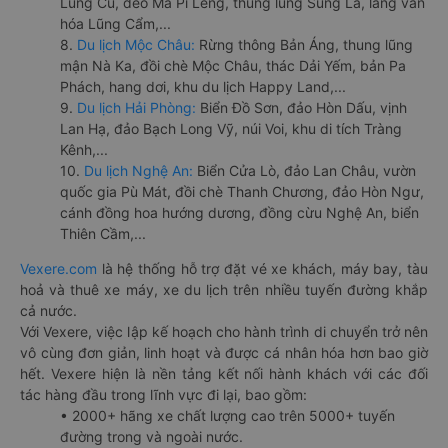
Lũng Cú, đèo Mã Pí Lèng, thung lũng Sủng Là, làng văn
hóa Lũng Cẩm,...
8.
Du lịch Mộc Châu:
Rừng thông Bản Áng, thung lũng
mận Nà Ka, đồi chè Mộc Châu, thác Dải Yếm, bản Pa
Phách, hang dơi, khu du lịch Happy Land,...
9.
Du lịch Hải Phòng:
Biển Đồ Sơn, đảo Hòn Dấu, vịnh
Lan Hạ, đảo Bạch Long Vỹ, núi Voi, khu di tích Tràng
Kênh,...
10.
Du lịch Nghệ An:
Biển Cửa Lò, đảo Lan Châu, vườn
quốc gia Pù Mát, đồi chè Thanh Chương, đảo Hòn Ngư,
cánh đồng hoa hướng dương, đồng cừu Nghệ An, biển
Thiên Cầm,...
Vexere.com
là hệ thống hỗ trợ đặt vé xe khách, máy bay, tàu
hoả và thuê xe máy, xe du lịch trên nhiều tuyến đường khắp
cả nước.
Với Vexere, việc lập kế hoạch cho hành trình di chuyển trở nên
vô cùng đơn giản, linh hoạt và được cá nhân hóa hơn bao giờ
hết. Vexere hiện là nền tảng kết nối hành khách với các đối
tác hàng đầu trong lĩnh vực đi lại, bao gồm:
• 2000+ hãng xe chất lượng cao trên 5000+ tuyến
đường trong và ngoài nước.