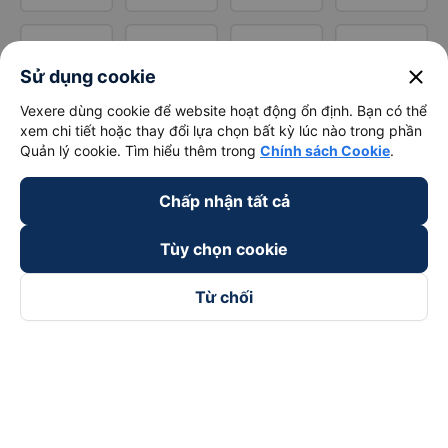
close
Sử dụng cookie
Vexere dùng cookie để website hoạt động ổn định. Bạn có thể
xem chi tiết hoặc thay đổi lựa chọn bất kỳ lúc nào trong phần
Quản lý cookie. Tìm hiểu thêm trong
Chính sách Cookie
.
Chấp nhận tất cả
Tùy chọn cookie
Từ chối
Theo dõi chúng tôi trên
Facebook
Tiktok
Youtube
Công ty TNHH Thương Mại Dịch Vụ Vexere