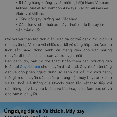
• 5 hãng hàng không uy tín nhất tại Việt Nam: Vietnam
Airlines, Vietjet Air, Bamboo Airways, Pacific Airlines và
Vietravel Airlines.
• Tổng công ty Đường sắt Việt Nam.
• Các đơn vị cho thuê xe máy, thuê xe du lịch uy tín
trên toàn quốc.
Chỉ với vài thao tác đơn giản, bạn đã có thể đặt được dịch vụ
di chuyển tại Vexere với nhiều ưu đãi vô cùng hấp dẫn. Vexere
luôn sẵn sàng đồng hành và mang đến cho bạn những
chuyến đi thoải mái, an toàn và trọn vẹn nhất.
Bên cạnh đó, bạn có thể tham khảo thêm các phương tiện
khác tại
Goyolo.com
cho chuyến đi sắp tới. Goyolo là nền tảng
đặt vé cho phép người dùng so sánh giá cả, giờ khởi hành,
thời gian di chuyển của nhiều phương tiện máy bay, xe khách
và tàu hoả. Hệ thống của Goyolo được liên kết trực tiếp với
các hãng máy bay, xe khách và tàu hoả, luôn đảm bảo có vé
cho bạn di chuyển.
Ứng dụng đặt vé Xe khách, Máy bay,