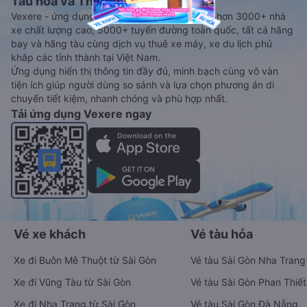
Tàu hoả và Thuê xe
Vexere - ứng dụng đặt vé đa phương tiện với hơn 3000+ nhà
xe chất lượng cao, 5000+ tuyến đường toàn quốc, tất cả hãng
bay và hãng tàu cùng dịch vụ thuê xe máy, xe du lịch phủ
khắp các tỉnh thành tại Việt Nam.
Ứng dụng hiển thị thông tin đầy đủ, minh bạch cùng vô vàn
tiện ích giúp người dùng so sánh và lựa chọn phương án di
chuyển tiết kiệm, nhanh chóng và phù hợp nhất.
Tải ứng dụng Vexere ngay
Vé xe khách
Vé tàu hỏa
Xe đi Buôn Mê Thuột từ Sài Gòn
Vé tàu Sài Gòn Nha Trang
Xe đi Vũng Tàu từ Sài Gòn
Vé tàu Sài Gòn Phan Thiết
Xe đi Nha Trang từ Sài Gòn
Vé tàu Sài Gòn Đà Nẵng