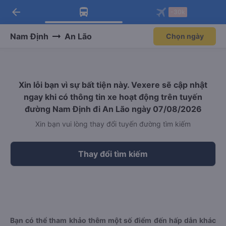
arrow_back
Tải app Vexere ngay!
Tải app Vexere
-30k
Mở app
Mở app
Nhận ưu đãi thành viên độc
-30k/ghế khi đặt vé máy bay qua
quyền
app
Nam Định
An Lão
Chọn ngày
Xin lỗi bạn vì sự bất tiện này. Vexere sẽ cập nhật
ngay khi có thông tin xe hoạt động trên tuyến
đường Nam Định đi An Lão ngày 07/08/2026
Xin bạn vui lòng thay đổi tuyến đường tìm kiếm
Thay đổi tìm kiếm
Bạn có thể tham khảo thêm một số điểm đến hấp dẫn khác