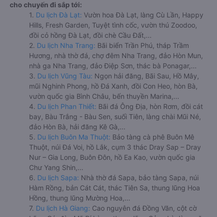
cho chuyến đi sắp tới:
1.
Du lịch Đà Lạt:
Vườn hoa Đà Lạt, làng Cù Lần, Happy
Hills, Fresh Garden, Tuyệt tình cốc, vườn thú Zoodoo,
đồi cỏ hồng Đà Lạt, đồi chè Cầu Đất,...
2.
Du lịch Nha Trang:
Bãi biển Trần Phú, tháp Trầm
Hương, nhà thờ đá, chợ đêm Nha Trang, đảo Hòn Mun,
nhà ga Nha Trang, đảo Điệp Sơn, thác bà Ponagar,...
3.
Du lịch Vũng Tàu:
Ngọn hải đăng, Bãi Sau, Hồ Mây,
mũi Nghinh Phong, hồ Đá Xanh, đồi Con Heo, hòn Bà,
vườn quốc gia Bình Châu, bến thuyền Marina,...
4.
Du lịch Phan Thiết:
Bãi đá Ông Địa, hòn Rơm, đồi cát
bay, Bàu Trắng - Bàu Sen, suối Tiên, làng chài Mũi Né,
đảo Hòn Bà, hải đăng Kê Gà,...
5.
Du lịch Buôn Ma Thuột:
Bảo tàng cà phê Buôn Mê
Thuột, núi Đá Voi, hồ Lắk, cụm 3 thác Dray Sap – Dray
Nur – Gia Long, Buôn Đôn, hồ Ea Kao, vườn quốc gia
Chư Yang Shin,...
6.
Du lịch Sapa:
Nhà thờ đá Sapa, bảo tàng Sapa, núi
Hàm Rồng, bản Cát Cát, thác Tiên Sa, thung lũng Hoa
Hồng, thung lũng Mường Hoa,...
7.
Du lịch Hà Giang:
Cao nguyên đá Đồng Văn, cột cờ