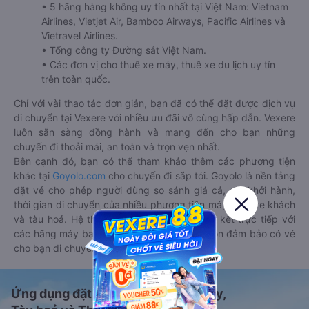
• 5 hãng hàng không uy tín nhất tại Việt Nam: Vietnam
Airlines, Vietjet Air, Bamboo Airways, Pacific Airlines và
Vietravel Airlines.
• Tổng công ty Đường sắt Việt Nam.
• Các đơn vị cho thuê xe máy, thuê xe du lịch uy tín
trên toàn quốc.
Chỉ với vài thao tác đơn giản, bạn đã có thể đặt được dịch vụ
di chuyển tại Vexere với nhiều ưu đãi vô cùng hấp dẫn. Vexere
luôn sẵn sàng đồng hành và mang đến cho bạn những
chuyến đi thoải mái, an toàn và trọn vẹn nhất.
Bên cạnh đó, bạn có thể tham khảo thêm các phương tiện
khác tại
Goyolo.com
cho chuyến đi sắp tới. Goyolo là nền tảng
đặt vé cho phép người dùng so sánh giá cả, giờ khởi hành,
thời gian di chuyển của nhiều phương tiện máy bay, xe khách
và tàu hoả. Hệ thống của Goyolo được liên kết trực tiếp với
các hãng máy bay, xe khách và tàu hoả, luôn đảm bảo có vé
cho bạn di chuyển.
Ứng dụng đặt vé Xe khách, Máy bay,