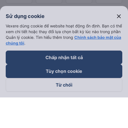
close
Sử dụng cookie
Vexere dùng cookie để website hoạt động ổn định. Bạn có thể
xem chi tiết hoặc thay đổi lựa chọn bất kỳ lúc nào trong phần
Quản lý cookie. Tìm hiểu thêm trong
Chính sách bảo mật của
chúng tôi
.
Chấp nhận tất cả
Tùy chọn cookie
Từ chối
Theo dõi chúng tôi trên
Facebook
Tiktok
Youtube
Công ty TNHH Thương Mại Dịch Vụ Vexere