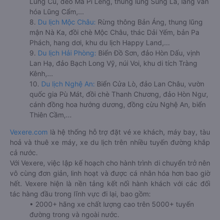
Lũng Cú, đèo Mã Pí Lèng, thung lũng Sủng Là, làng văn
hóa Lũng Cẩm,...
8.
Du lịch Mộc Châu:
Rừng thông Bản Áng, thung lũng
mận Nà Ka, đồi chè Mộc Châu, thác Dải Yếm, bản Pa
Phách, hang dơi, khu du lịch Happy Land,...
9.
Du lịch Hải Phòng:
Biển Đồ Sơn, đảo Hòn Dấu, vịnh
Lan Hạ, đảo Bạch Long Vỹ, núi Voi, khu di tích Tràng
Kênh,...
10.
Du lịch Nghệ An:
Biển Cửa Lò, đảo Lan Châu, vườn
quốc gia Pù Mát, đồi chè Thanh Chương, đảo Hòn Ngư,
cánh đồng hoa hướng dương, đồng cừu Nghệ An, biển
Thiên Cầm,...
Vexere.com
là hệ thống hỗ trợ đặt vé xe khách, máy bay, tàu
hoả và thuê xe máy, xe du lịch trên nhiều tuyến đường khắp
cả nước.
Với Vexere, việc lập kế hoạch cho hành trình di chuyển trở nên
vô cùng đơn giản, linh hoạt và được cá nhân hóa hơn bao giờ
hết. Vexere hiện là nền tảng kết nối hành khách với các đối
tác hàng đầu trong lĩnh vực đi lại, bao gồm:
• 2000+ hãng xe chất lượng cao trên 5000+ tuyến
đường trong và ngoài nước.