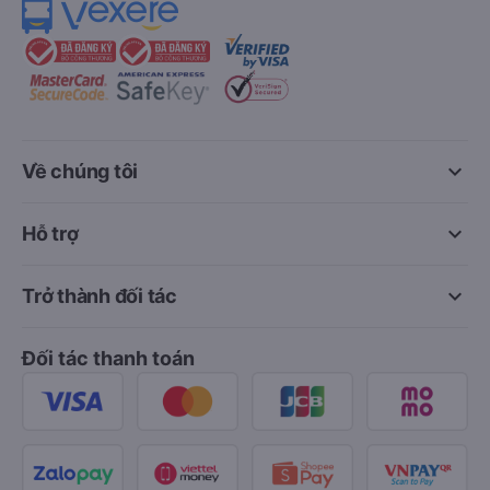
keyboard_arrow_down
Về chúng tôi
keyboard_arrow_down
Hỗ trợ
keyboard_arrow_down
Trở thành đối tác
Đối tác thanh toán