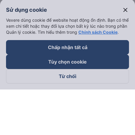
close
Sử dụng cookie
Vexere dùng cookie để website hoạt động ổn định. Bạn có thể
xem chi tiết hoặc thay đổi lựa chọn bất kỳ lúc nào trong phần
Quản lý cookie. Tìm hiểu thêm trong
Chính sách Cookie
.
Chấp nhận tất cả
Tùy chọn cookie
Từ chối
Theo dõi chúng tôi trên
Facebook
Tiktok
Youtube
Công ty TNHH Thương Mại Dịch Vụ Vexere
Địa chỉ đăng ký kinh doanh: 8C Chữ Đồng Tử, Phường Tân
Sơn Nhất, TP. Hồ Chí Minh, Việt Nam