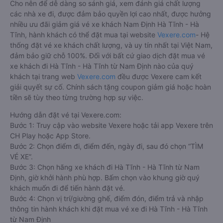
Cho nên để dễ dàng so sánh giá, xem đánh giá chất lượng
các nhà xe đi, được đảm bảo quyền lợi cao nhất, được hưởng
nhiều ưu đãi giảm giá vé xe khách Nam Định Hà Tĩnh - Hà
Tĩnh, hành khách có thể đặt mua tại website
Vexere.com
- Hệ
thống đặt vé xe khách chất lượng, và uy tín nhất tại Việt Nam,
đảm bảo giữ chỗ 100%. Đối với bất cứ giao dịch đặt mua vé
xe khách đi Hà Tĩnh - Hà Tĩnh từ Nam Định nào của quý
khách tại trang web
Vexere.com
đều được Vexere cam kết
giải quyết sự cố. Chính sách tặng coupon giảm giá hoặc hoàn
tiền sẽ tùy theo từng trường hợp sự việc.
Hướng dẫn đặt vé tại Vexere.com:
Bước 1: Truy cập vào website Vexere hoặc tải app Vexere trên
CH Play hoặc App Store.
Bước 2: Chọn điểm đi, điểm đến, ngày đi, sau đó chọn “TÌM
VÉ XE”.
Bước 3: Chọn hãng xe khách đi Hà Tĩnh - Hà Tĩnh từ Nam
Định, giờ khởi hành phù hợp. Bấm chọn vào khung giờ quý
khách muốn đi để tiến hành đặt vé.
Bước 4: Chọn vị trí/giường ghế, điểm đón, điểm trả và nhập
thông tin hành khách khi đặt mua vé xe đi Hà Tĩnh - Hà Tĩnh
từ Nam Định