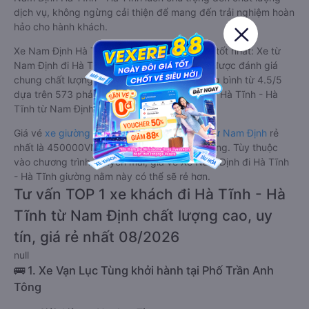
dịch vụ, không ngừng cải thiện để mang đến trải nghiệm hoàn
hảo cho hành khách.
Xe Nam Định Hà Tĩnh - Hà Tĩnh giường nằm tốt nhất: Xe từ
Nam Định đi Hà Tĩnh - Hà Tĩnh giường nằm được đánh giá
chung chất lượng Tốt với điểm đánh giá trung bình từ 4.5/5
dựa trên 573 phản hồi của hành khách Xe về Hà Tĩnh - Hà
Tĩnh từ Nam Định.
Giá vé
xe giường nằm đi Hà Tĩnh - Hà Tĩnh từ Nam Định
rẻ
nhất là 450000VND của hãng xe Vạn Lục Tùng. Tùy thuộc
vào chương trình khuyến mãi, giá vé Xe Nam Định đi Hà Tĩnh
- Hà Tĩnh giường nằm này có thể sẽ rẻ hơn.
Tư vấn TOP 1 xe khách đi Hà Tĩnh - Hà
Tĩnh từ Nam Định chất lượng cao, uy
tín, giá rẻ nhất 08/2026
null
🚌 1. Xe Vạn Lục Tùng khởi hành tại Phố Trần Anh
Tông