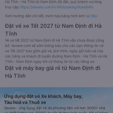
Hà Tĩnh - Hà Tĩnh từ Nam Định đã đặt, quý khách vui lòng
truy cập
https://vexere.com/vi-VN/booking/ticketinfo
Xem hướng dẫn chi tiết, minh họa bằng hình ảnh
tại đây.
Đặt vé xe Tết 2027 từ Nam Định đi Hà
Tĩnh
Vé xe tết 2027 từ Nam Định đi Hà Tĩnh vẫn chưa được công
bố. Vexere.com sẽ sớm thông báo cho các bạn thông tin vé
xe Tết 2027 bao gồm giá vé, lịch trình, ngày giờ bán vé của
các hãng xe khách đi tuyến đường Nam Định - Hà Tĩnh và Hà
Tĩnh - Nam Định ngay khi có thông tin từ các hãng xe.
Đặt vé máy bay giá rẻ từ Nam Định đi
Hà Tĩnh
Ứng dụng đặt vé Xe khách, Máy bay,
Tàu hoả và Thuê xe
Vexere - ứng dụng đặt vé đa phương tiện với hơn 3000+ nhà
xe chất lượng cao, 5000+ tuyến đường toàn quốc, tất cả hãng