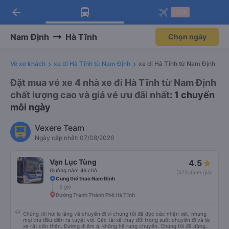
arrow_back
Tải app Vexere ngay!
Tải app Vexere
-30k
Mở app
Mở app
Nhận ưu đãi thành viên độc
-30k/ghế khi đặt vé máy bay qua
quyền
app
Nam Định
Hà Tĩnh
Chọn ngày
Vé xe khách
xe đi Hà Tĩnh từ Nam Định
xe đi Hà Tĩnh từ Nam Định
Đặt mua vé xe 4 nhà xe đi Hà Tĩnh từ Nam Định
chất lượng cao và giá vé ưu đãi nhất
: 1 chuyến
mỗi ngày
Vexere Team
Ngày cập nhật: 07/08/2026
Vạn Lục Tùng
4.5
Giường nằm 46 chỗ
(573 đánh giá)
Cung thể thao Nam Định
5 giờ
Đường Tránh Thành Phố Hà Tĩnh
Chúng tôi hơi lo lắng về chuyến đi vì chúng tôi đã đọc các nhận xét, nhưng
mọi thứ đều diễn ra tuyệt vời. Các tài xế thay đổi trong suốt chuyến đi và lái
xe rất cẩn thận. Đường đi êm ả, không hề rung chuyển. Chúng tôi đã dừng