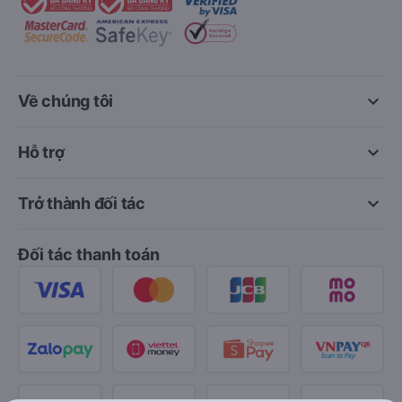
keyboard_arrow_down
Về chúng tôi
keyboard_arrow_down
Hỗ trợ
keyboard_arrow_down
Trở thành đối tác
Đối tác thanh toán