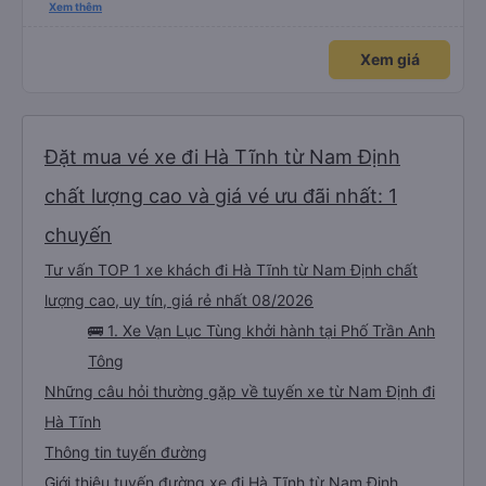
đủ số lần để đi vệ sinh và dừng lại để ăn tối. Nhìn chung, ghế ngồi có thể hơi
Xem thêm
ngắn đối với những người cao trên 180 cm nhưng đó không phải là vấn đề
lớn. Chúng tôi rất thích chuyến đi.
Xem giá
Đặt mua vé xe đi Hà Tĩnh từ Nam Định
chất lượng cao và giá vé ưu đãi nhất: 1
chuyến
Tư vấn TOP 1 xe khách đi Hà Tĩnh từ Nam Định chất
lượng cao, uy tín, giá rẻ nhất 08/2026
🚌 1. Xe Vạn Lục Tùng khởi hành tại Phố Trần Anh
Tông
Những câu hỏi thường gặp về tuyến xe từ Nam Định đi
Hà Tĩnh
Thông tin tuyến đường
Giới thiệu tuyến đường xe đi Hà Tĩnh từ Nam Định