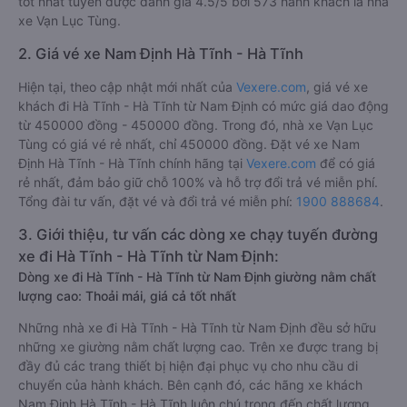
tốt nhất tuyến được đánh giá 4.5/5 bởi 573 hành khách là nhà
xe Vạn Lục Tùng.
2. Giá vé xe Nam Định Hà Tĩnh - Hà Tĩnh
Hiện tại, theo cập nhật mới nhất của
Vexere.com
, giá vé xe
khách đi Hà Tĩnh - Hà Tĩnh từ Nam Định có mức giá dao động
từ 450000 đồng - 450000 đồng. Trong đó, nhà xe Vạn Lục
Tùng có giá vé rẻ nhất, chỉ 450000 đồng. Đặt vé xe Nam
Định Hà Tĩnh - Hà Tĩnh chính hãng tại
Vexere.com
để có giá
rẻ nhất, đảm bảo giữ chỗ 100% và hỗ trợ đổi trả vé miễn phí.
Tổng đài tư vấn, đặt vé và đổi trả vé miễn phí:
1900 888684
.
3. Giới thiệu, tư vấn các dòng xe chạy tuyến đường
xe đi Hà Tĩnh - Hà Tĩnh từ Nam Định:
Dòng xe đi Hà Tĩnh - Hà Tĩnh từ Nam Định giường nằm chất
lượng cao: Thoải mái, giá cả tốt nhất
Những nhà xe đi Hà Tĩnh - Hà Tĩnh từ Nam Định đều sở hữu
những xe giường nằm chất lượng cao. Trên xe được trang bị
đầy đủ các trang thiết bị hiện đại phục vụ cho nhu cầu di
chuyển của hành khách. Bên cạnh đó, các hãng xe khách
Nam Định Hà Tĩnh - Hà Tĩnh luôn chú trọng đến chất lượng