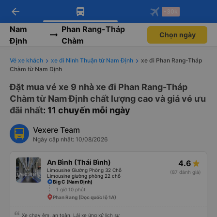
arrow_back
Tải app Vexere ngay!
Tải app Vexere
-30k
Mở app
Mở app
Nhận ưu đãi thành viên độc
-30k/ghế khi đặt vé máy bay qua
quyền
app
Nam
Phan Rang-Tháp
Chọn ngày
Định
Chàm
Vé xe khách
xe đi Ninh Thuận từ Nam Định
xe đi Phan Rang-Tháp
Chàm từ Nam Định
Đặt mua vé xe 9 nhà xe đi Phan Rang-Tháp
Chàm từ Nam Định chất lượng cao và giá vé ưu
đãi nhất
: 11 chuyến mỗi ngày
Vexere Team
Ngày cập nhật: 10/08/2026
An Bình (Thái Bình)
4.6
Limousine Giường Phòng 32 Chỗ
(87 đánh giá)
Limousine giường phòng 22 chỗ
Big C (Nam Định)
1 giờ 10 phút
Phan Rang (Dọc quốc lộ 1A)
Xe chạy êm, an toàn. Lái xe ứng xử lịch sự