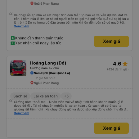
Ngã 5 Phan Rang
Xe chạy ổn áp nhà xe rất nhiệt tình đến trễ 15p báo xe xe vẫn đợi hihi đặt xe
còn 1 hôm nữa là lên xe sẽ có người trên xe gọi mà gọi nhìu quá tui sợ bị lừa u
là trời ((( Do xe hong có đậu trong bến nên khi lên đến bến sẽ có người tới
rước đưa lên xe đó khúc này tui cx tưởng bị lừa tập 2 hoang mang vl đến xe
Xem thêm
thì nhìn xe rồi mới hoàn hồn kakaka đúng là 1 trải nghiệm thú vị 🥲🥲🥲
Không cần thanh toán trước
Xem giá
Xác nhận chỗ ngay lập tức
star_rate
Hoàng Long (Đỏ)
4.6
Giường nằm 42 chỗ
(434 đánh giá)
Nam Định (Dọc Quốc Lộ)
2 giờ 50 phút
Ngã 5 Phan Rang
Sạch sẽ
Lái xe an toàn
+5
Giường nằm thoải mái . Nhân viên vui vẻ nhiệt tình hành khách muốn gì là
được đó 😆 . Tài xế chuyên nghiệp lái xe an toàn . Xe sạch sẽ có ổ sạc tại
giường rất tiện nghi . Xe chạy đúng giờ và được sắp xếp đúng chỗ như đã đặt
. Điểm 10 cho hoàng long đỏ 👍
Xem thêm
Xem giá