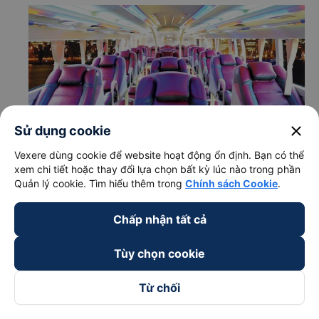
close
Sử dụng cookie
Vexere dùng cookie để website hoạt động ổn định. Bạn có thể
xem chi tiết hoặc thay đổi lựa chọn bất kỳ lúc nào trong phần
Quản lý cookie. Tìm hiểu thêm trong
Chính sách Cookie
.
c. Lộ trình, giờ khởi hành và giờ kết thúc của xe khách
Chấp nhận tất cả
HTX Sài Gòn
Giờ xuất phát ở Nam Định: 09:00
Tùy chọn cookie
Giờ đến nơi ở Phan Rang-Tháp Chàm - Ninh Thuận:
10:42
Từ chối
Thời gian chạy từ Nam Định đi Phan Rang-Tháp
Chàm - Ninh Thuận của nhà xe
HTX Sài Gòn
khoảng: