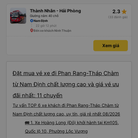
star_rate
Thành Nhân - Hải Phòng
2.3
Giường nằm 40 chỗ
(33 đánh giá)
Nam Định
22 giờ 12 phút
Bến xe khách Ninh Thuận
Xem giá
Đặt mua vé xe đi Phan Rang-Tháp Chàm
từ Nam Định chất lượng cao và giá vé ưu
đãi nhất: 11 chuyến
Tư vấn TOP 6 xe khách đi Phan Rang-Tháp Chàm từ
Nam Định chất lượng cao, uy tín, giá rẻ nhất 08/2026
🚌 1. Xe Hoàng Long (Đỏ) khởi hành tại Km105,
Quốc lộ 10, Phường Lộc Vượng