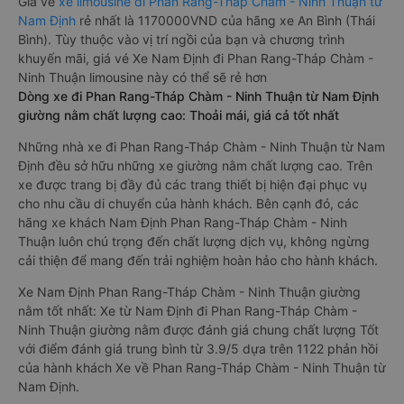
Giá vé
xe limousine đi Phan Rang-Tháp Chàm - Ninh Thuận từ
Nam Định
rẻ nhất là 1170000VND của hãng xe An Bình (Thái
Bình). Tùy thuộc vào vị trí ngồi của bạn và chương trình
khuyến mãi, giá vé Xe Nam Định đi Phan Rang-Tháp Chàm -
Ninh Thuận limousine này có thể sẽ rẻ hơn
Dòng xe đi Phan Rang-Tháp Chàm - Ninh Thuận từ Nam Định
giường nằm chất lượng cao: Thoải mái, giá cả tốt nhất
Những nhà xe đi Phan Rang-Tháp Chàm - Ninh Thuận từ Nam
Định đều sở hữu những xe giường nằm chất lượng cao. Trên
xe được trang bị đầy đủ các trang thiết bị hiện đại phục vụ
cho nhu cầu di chuyển của hành khách. Bên cạnh đó, các
hãng xe khách Nam Định Phan Rang-Tháp Chàm - Ninh
Thuận luôn chú trọng đến chất lượng dịch vụ, không ngừng
cải thiện để mang đến trải nghiệm hoàn hảo cho hành khách.
Xe Nam Định Phan Rang-Tháp Chàm - Ninh Thuận giường
nằm tốt nhất: Xe từ Nam Định đi Phan Rang-Tháp Chàm -
Ninh Thuận giường nằm được đánh giá chung chất lượng Tốt
với điểm đánh giá trung bình từ 3.9/5 dựa trên 1122 phản hồi
của hành khách Xe về Phan Rang-Tháp Chàm - Ninh Thuận từ
Nam Định.