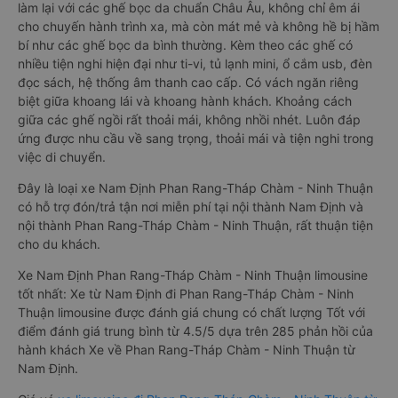
làm lại với các ghế bọc da chuẩn Châu Âu, không chỉ êm ái
cho chuyến hành trình xa, mà còn mát mẻ và không hề bị hầm
bí như các ghế bọc da bình thường. Kèm theo các ghế có
nhiều tiện nghi hiện đại như ti-vi, tủ lạnh mini, ổ cắm usb, đèn
đọc sách, hệ thống âm thanh cao cấp. Có vách ngăn riêng
biệt giữa khoang lái và khoang hành khách. Khoảng cách
giữa các ghế ngồi rất thoải mái, không nhồi nhét. Luôn đáp
ứng được nhu cầu về sang trọng, thoải mái và tiện nghi trong
việc di chuyển.
Đây là loại xe Nam Định Phan Rang-Tháp Chàm - Ninh Thuận
có hỗ trợ đón/trả tận nơi miễn phí tại nội thành Nam Định và
nội thành Phan Rang-Tháp Chàm - Ninh Thuận, rất thuận tiện
cho du khách.
Xe Nam Định Phan Rang-Tháp Chàm - Ninh Thuận limousine
tốt nhất: Xe từ Nam Định đi Phan Rang-Tháp Chàm - Ninh
Thuận limousine được đánh giá chung có chất lượng Tốt với
điểm đánh giá trung bình từ 4.5/5 dựa trên 285 phản hồi của
hành khách Xe về Phan Rang-Tháp Chàm - Ninh Thuận từ
Nam Định.