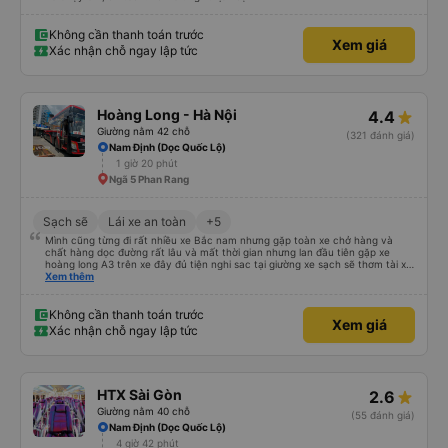
Không cần thanh toán trước
Xem giá
Xác nhận chỗ ngay lập tức
Hoàng Long - Hà Nội
4.4
Giường nằm 42 chỗ
(321 đánh giá)
Nam Định (Dọc Quốc Lộ)
1 giờ 20 phút
Ngã 5 Phan Rang
Sạch sẽ
Lái xe an toàn
+5
Mình cũng từng đi rất nhiều xe Bắc nam nhưng gặp toàn xe chở hàng và
chất hàng dọc đường rất lâu và mất thời gian nhưng lan đầu tiên gặp xe
hoàng long A3 trên xe đây đủ tiện nghi sac tại giường xe sạch sẽ thơm tài xế
lo xe thoải mái vui tính sẽ con ung hô nhe
Xem thêm
Không cần thanh toán trước
Xem giá
Xác nhận chỗ ngay lập tức
HTX Sài Gòn
2.6
Giường nằm 40 chỗ
(55 đánh giá)
Nam Định (Dọc Quốc Lộ)
4 giờ 42 phút