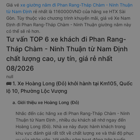
Giá vé
xe giường nằm đi Phan Rang-Tháp Chàm - Ninh Thuận
từ Nam Định
rẻ nhất là 1160000VND của hãng xe HTX Sài
Gòn. Tùy thuộc vào chương trình khuyến mãi, giá vé Xe Nam
Định đi Phan Rang-Tháp Chàm - Ninh Thuận giường nằm này
có thể sẽ rẻ hơn.
Tư vấn TOP 6 xe khách đi Phan Rang-
Tháp Chàm - Ninh Thuận từ Nam Định
chất lượng cao, uy tín, giá rẻ nhất
08/2026
null
🚌 1. Xe Hoàng Long (Đỏ) khởi hành tại Km105, Quốc
lộ 10, Phường Lộc Vượng
a. Giới thiệu xe Hoàng Long (Đỏ)
Nhắc đến các hãng xe đi Phan Rang-Tháp Chàm - Ninh
Thuận từ Nam Định , nhiều du khách sẽ nhớ ngay đến
Hoàng Long (Đỏ). Nhà xe này được hành khách trong
khu vực đánh giá rất tốt về chất lượng xe và thái độ phục
vụ của nhân viên. Với nhiều năm hoạt động trên tuyến