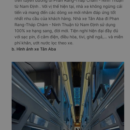
trên tuyến đường đi Phan Rang-Tháp Chàm - Ninh Thuận
từ Nam Định . Với vị thế hiện tại, nhà xe không ngừng cải
tiến và mang đến các dòng xe mới nhằm đáp ứng tốt
nhất nhu cầu của khách hàng. Nhà xe Tân Aba đi Phan
Rang-Tháp Chàm - Ninh Thuận từ Nam Định sử dụng
100% xe hạng sang, đời mới. Tiện nghi hiện đại đầy đủ
với sạc pin, ổ cắm điện, điều hòa, tivi, ghế ngả,… và miễn
phí khăn, ướt nước lọc theo xe.
b. Hình ảnh xe Tân Aba